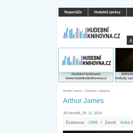
Reportáže
Hudební zprávy
A
Hudební knihovna
REPORT
www.hudebniknihovna.cz
hvězdy zaz
Úvodní strana
|
Interpret / skupina
Arthur James
Jiří Hroněk, 29. 11. 2016
Existence:
1988
/
Země:
Velká B