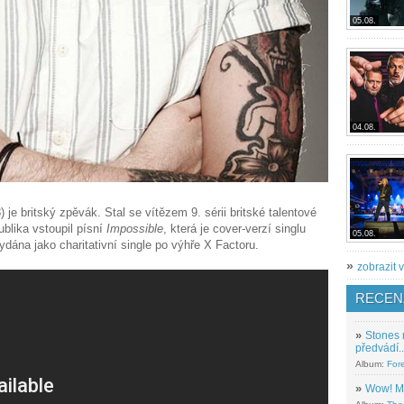
05.08.
04.08.
 je britský zpěvák. Stal se vítězem 9. sérii britské talentové
blika vstoupil písní
Impossible
, která je cover-verzí singlu
05.08.
dána jako charitativní single po výhře X Factoru.
»
zobrazit v
RECEN
»
Stones 
předvádí..
Album:
For
»
Wow! M