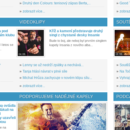
»
Druhý den Colours: tenisový zápas Berta,...
»
Good T
»
zobrazit více...
»
zobrazi
VIDEOKLIPY
SOUT
a pod
Kříž a kamení představuje druhý
ním klubu
singl z chystané desky Insanie
Bude to boj, ale neboj byl prvním singlem
I letos se
kapely Insania z nového alba...
..
04.08.
06.08.
?
»
Lenny se už nedrží zpátky a nechává...
»
Soutěž
»
Tanja hlásí návrat v plné síle
»
Na Toč
»
Michal Hrůza zachycuje v novém klipu sílu...
»
Vyhraj
»
zobrazit více...
»
zobrazi
PODPORUJEME NADĚJNÉ KAPELY
PODCA
a ovládla
ákali na
l
y uzavřeli
otou
e na
19.07.