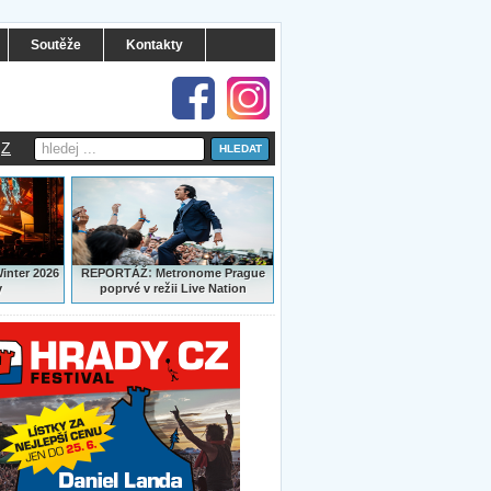
Soutěže
Kontakty
Z
:
Winter 2026
REPORTÁŽ
Metronome Prague
y
poprvé v režii Live Nation