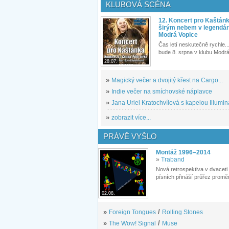
KLUBOVÁ SCÉNA
12. Koncert pro Kaštán
širým nebem v legendár
Modrá Vopice
Čas letí neskutečně rychle...
bude 8. srpna v klubu Modrá
28.07.
»
Magický večer a dvojitý křest na Cargo...
»
Indie večer na smíchovské náplavce
»
Jana Uriel Kratochvílová s kapelou Illuminat
»
zobrazit více...
PRÁVĚ VYŠLO
Montáž 1996–2014
»
Traband
Nová retrospektiva v dvaceti
písních přináší průřez proměn
02.08.
»
Foreign Tongues
/
Rolling Stones
»
The Wow! Signal
/
Muse