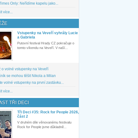
imes Only: Neřídíme kapelu jako...
t více...
ĚŽE
Vstupenky na Veveří vyhrály Lucie
a Gabriela
Putovní festival Hrady CZ pokračuje o
tomto víkendu na Veveří. V naší...
 o volné vstupenky na Veveří
ník se mohou těšit Nikola a Milan
te volné vstupenky na první zastávku...
t více...
ST TŘI DECI
Tři Deci #35: Rock for People 2026,
část 2
V druhém díle věnovanému festivalu
Rock for People jsme důkladně...