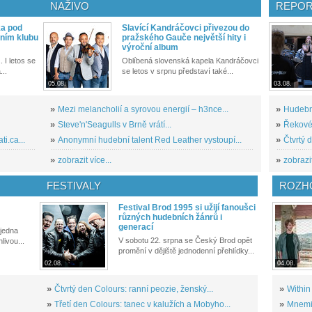
NAŽIVO
REPOR
ka pod
Slavící Kandráčovci přivezou do
ním klubu
pražského Gauče největší hity i
výroční album
. I letos se
Oblíbená slovenská kapela Kandráčovci
...
se letos v srpnu představí také...
05.08.
03.08.
»
Mezi melancholií a syrovou energií – h3nce...
»
Hudební
»
Steve'n'Seagulls v Brně vrátí...
»
Řekové 
i.ca...
»
Anonymní hudební talent Red Leather vystoupí...
»
Čtvrtý 
»
zobrazit více...
»
zobrazit
FESTIVALY
ROZH
Festival Brod 1995 si užijí fanoušci
různých hudebních žánrů i
generací
 jedna
V sobotu 22. srpna se Český Brod opět
livou...
promění v dějiště jednodenní přehlídky...
02.08.
04.08.
»
Čtvrtý den Colours: ranní peozie, ženský...
»
Within
»
Třetí den Colours: tanec v kalužích a Mobyho...
»
Mnemic