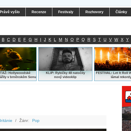
Právě vyšlo
Recenze
Festivaly
Rozhovory
Články
B
C
D
E
F
G
H
I
J
K
L
M
N
O
P
Q
R
S
T
U
V
W
X
Y
ÁŽ: Hollywoodské
KLIP: Rybičky 48 natočily
FESTIVAL:
Let It Roll 
ářily v brněnském Sonu
nový
videoklip
lámal rekord
ritánie
/
Žánr:
Pop