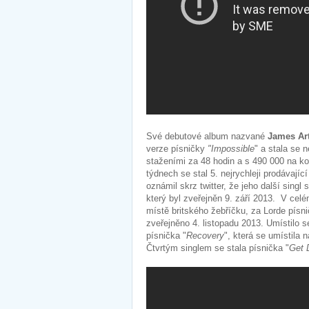
Své debutové album nazvané
James Ar
verze písničky
"Impossible
" a stala se 
staženími za 48 hodin a s 490 000 na kon
týdnech se stal 5. nejrychleji prodávají
oznámil skrz twitter, že jeho další singl
který byl zveřejněn 9. září 2013. V celé
místě britského žebříčku, za Lorde písni
zveřejněno 4. listopadu 2013. Umístilo 
písnička "
Recovery
", která se umístila 
Čtvrtým singlem se stala písnička "
Get 