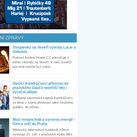
NÍ ZPRÁVY
Vstupenky na Veveří vyhrály Lucie a
Gabriela
Putovní festival Hrady CZ pokračuje o
tomto víkendu na Veveří. V naší soutěži
jste moli vyhrát 2x2 volné...
Slavící Kandráčovci přivezou do
pražského Gauče největší hity i
výroční album
Oblíbená slovenská kapela Kandráčovci
se letos v srpnu představí také českému
publiku. Ve středu...
Mezi melancholií a syrovou energií –
h3nce míří do Prahy
Německý alternativní hudebník h3nce
vystoupí 21. září v pražském klubu Bike