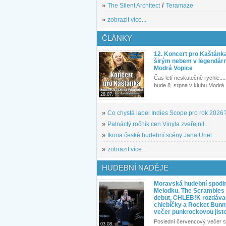
»
The Silent Architect
/
Teramaze
»
zobrazit více...
ČLÁNKY
12. Koncert pro Kaštánk
širým nebem v legendár
Modrá Vopice
Čas letí neskutečně rychle.... 
bude 8. srpna v klubu Modrá.
28.07.
»
Co chystá label Indies Scope pro rok 2026
»
Patnáctý ročník cen Vinyla zveřejnil...
»
Ikona české hudební scény Jana Uriel...
»
zobrazit více...
HUDEBNÍ NADĚJE
Moravská hudební spodin
Melodku. The Scrambles l
debut, CHLEB!K rozdáva
chlebíčky a Rocket Bunn
večer punkrockovou jist
Poslední červencový večer s
03.08.