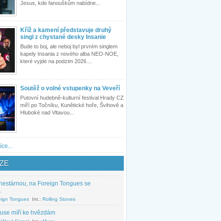
Jesus, kde fanouškům nabídne...
Kříž a kamení představuje druhý
singl z chystané desky Insanie
Bude to boj, ale neboj byl prvním singlem
kapely Insania z nového alba NEO-NOE,
které vyjde na podzim 2026....
Soutěž o volné vstupenky na Veveří
Putovní hudebně-kulturní festival Hrady CZ
míří po Točníku, Kunětické hoře, Švihově a
Hluboké nad Vltavou...
íce...
ZE
nestárnou, na Foreign Tongues se
.
eign Tongues
Int.:
Rolling Stones
use míří ke hvězdám