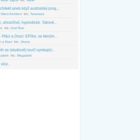
 Wow! Signal
Int.:
Muse
chitekt aneb když australský prog,...
Silent Architect
Int.:
Teramaze
, uhrančivé, hypnotické. Takové...
ic
Int.:
Acid Row
 Ptáci a Draci: EPčko, se kterým...
i a Draci
Int.:
Jinany
 se (studiově) loučí vynikající...
adeth
Int.:
Megadeth
 více...