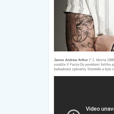
James Andrew Arthur
(* 2. března 1988)
soutěže X Factor.Do povědomí širšího pu
barbadoské zpěvačky Shontelle a byla vy