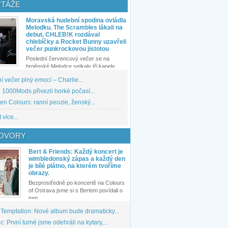
TÁŽE
Moravská hudební spodina ovládla
Melodku. The Scrambles lákali na
debut, CHLEB!K rozdával
chlebíčky a Rocket Bunny uzavřeli
večer punkrockovou jistotou
Poslední červencový večer se na
brněnské Melodce setkaly tři kapely...
 večer plný emocí – Charlie...
1000Mods přivezli horké počasí...
den Colours: ranní peozie, ženský...
 více...
OVORY
Bert & Friends: Každý koncert je
wimbledonský zápas a každý den
je bílé plátno, na kterém tvoříme
obrazy.
Bezprostředně po koncertě na Colours
of Ostrava jsme si s Bertem povídali o
tom,...
 Temptation: Nové album bude dramaticky...
: První turné jsme odehráli na kytary,...