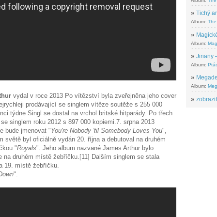
Album:
The
»
Tichý ar
Album:
The 
»
Magické
Album:
Mag
»
Jinany –
Album:
Ptác
»
Megadeth
Album:
Meg
thur
vydal v roce 2013 Po vítězství byla zveřejněna jeho cover
»
zobrazit
nejrychleji prodávající se singlem vítěze soutěže s 255 000
ci týdne Singl se dostal na vrchol britské hitparády. Po třech
cí se singlem roku 2012 s 897 000 kopiemi.7. srpna 2013
 se bude jmenovat "
You're Nobody 'til Somebody Loves You
",
m světě byl oficiálně vydán 20. října a debutoval na druhém
čkou "
Royals
". Jeho album nazvané James Arthur bylo
se na druhém místě žebříčku.[11] Dalším singlem se stala
na 19. místě žebříčku.
Down
".