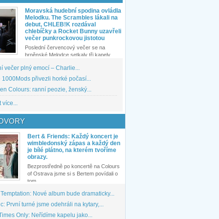
Moravská hudební spodina ovládla
Melodku. The Scrambles lákali na
debut, CHLEB!K rozdával
chlebíčky a Rocket Bunny uzavřeli
večer punkrockovou jistotou
Poslední červencový večer se na
brněnské Melodce setkaly tři kapely...
 večer plný emocí – Charlie...
1000Mods přivezli horké počasí...
den Colours: ranní peozie, ženský...
 více...
OVORY
Bert & Friends: Každý koncert je
wimbledonský zápas a každý den
je bílé plátno, na kterém tvoříme
obrazy.
Bezprostředně po koncertě na Colours
of Ostrava jsme si s Bertem povídali o
tom,...
 Temptation: Nové album bude dramaticky...
: První turné jsme odehráli na kytary,...
imes Only: Neřídíme kapelu jako...