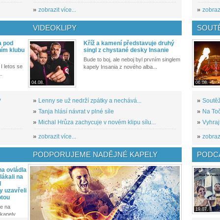
»
zobrazit více...
»
zobrazi
VIDEOKLIPY
SOUT
a pod
Kříž a kamení představuje druhý
ním klubu
singl z chystané desky Insanie
Bude to boj, ale neboj byl prvním singlem
I letos se
kapely Insania z nového alba...
..
04.08.
06.08.
?
»
Lenny se už nedrží zpátky a nechává...
»
Soutěž
»
Tanja hlásí návrat v plné síle
»
Na Toč
»
Michal Hrůza zachycuje v novém klipu sílu...
»
Vyhraj
»
zobrazit více...
»
zobrazi
PODPORUJEME NADĚJNÉ KAPELY
PODCA
a ovládla
ákali na
l
y uzavřeli
otou
e na
19.07.
kapely...