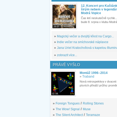
12. Koncert pro Kaštán
širým nebem v legendár
Modrá Vopice
Čas letí neskutečně rychle...
bude 8. srpna v klubu Modrá
28.07.
»
Magický večer a dvojitý křest na Cargo...
»
Indie večer na smíchovské náplavce
»
Jana Uriel Kratochvílová s kapelou Illuminat
»
zobrazit více...
PRÁVĚ VYŠLO
Montáž 1996–2014
»
Traband
Nová retrospektiva v dvaceti
písních přináší průřez proměn
02.08.
»
Foreign Tongues
/
Rolling Stones
»
The Wow! Signal
/
Muse
»
The Silent Architect
/
Teramaze