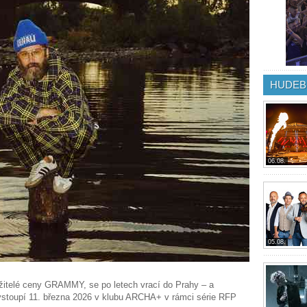
HUDEB
06.08.
05.08.
ržitelé ceny GRAMMY, se po letech vrací do Prahy – a
ystoupí 11. března 2026 v klubu ARCHA+ v rámci série RFP