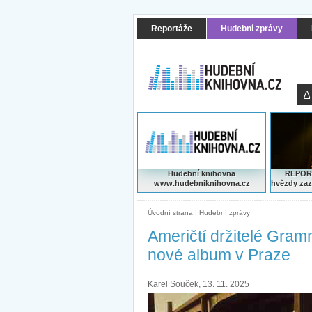
Reportáže
Hudební zprávy
A
Hudební knihovna
REPORT
www.hudebniknihovna.cz
hvězdy zaz
Úvodní strana
|
Hudební zprávy
Američtí držitelé Gram
nové album v Praze
Karel Souček, 13. 11. 2025