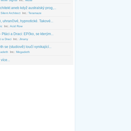
 Wow! Signal
Int.:
Muse
chitekt aneb když australský prog,...
Silent Architect
Int.:
Teramaze
, uhrančivé, hypnotické. Takové...
ic
Int.:
Acid Row
 Ptáci a Draci: EPčko, se kterým...
i a Draci
Int.:
Jinany
 se (studiově) loučí vynikající...
adeth
Int.:
Megadeth
 více...