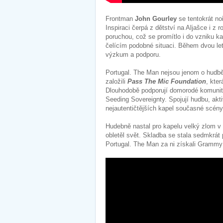
Frontman
John Gourley
se tentokrát noř
Inspiraci čerpá z dětství na Aljašce i z
poruchou, což se promítlo i do vzniku 
čelícím podobné situaci. Během dvou let 
výzkum a podporu.
Portugal. The Man nejsou jenom o hudbě,
založili
Pass The Mic Foundation
, kte
Dlouhodobě podporují domorodé komunity
Seeding Sovereignty. Spojují hudbu, akt
nejautentičtějších kapel současné scén
Hudebně nastal pro kapelu velký zlom v
obletěl svět. Skladba se stala sedmkrát p
Portugal. The Man za ni získali Grammy