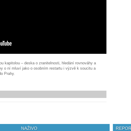
ou kapitolou – deska o zranitelnosti, hledání rovnováhy a
ey o ní mluví jako o osobním restartu i výzvě k soucitu a
 do Prahy.
NAŽIVO
REPOR