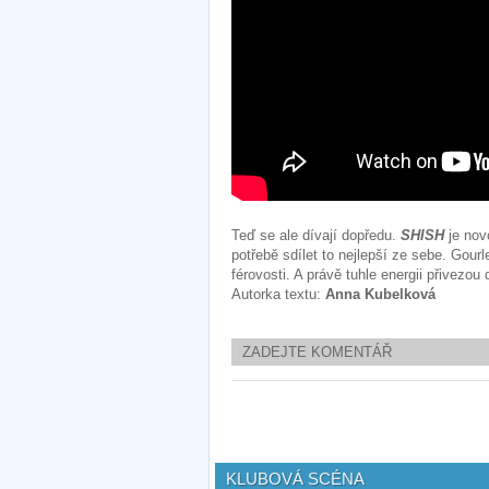
Teď se ale dívají dopředu.
SHISH
je nov
potřebě sdílet to nejlepší ze sebe. Gourl
férovosti. A právě tuhle energii přivezou
Autorka textu:
Anna Kubelková
ZADEJTE KOMENTÁŘ
KLUBOVÁ SCÉNA