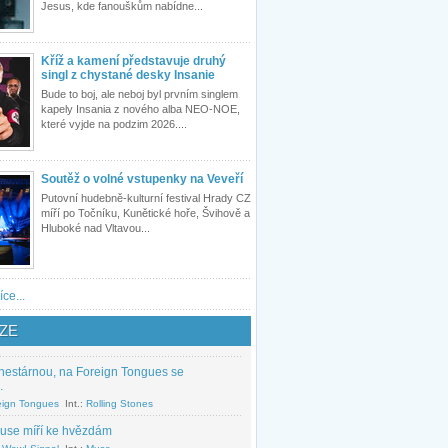
Jesus, kde fanouškům nabídne...
Kříž a kamení představuje druhý
singl z chystané desky Insanie
Bude to boj, ale neboj byl prvním singlem
kapely Insania z nového alba NEO-NOE,
které vyjde na podzim 2026....
Soutěž o volné vstupenky na Veveří
Putovní hudebně-kulturní festival Hrady CZ
míří po Točníku, Kunětické hoře, Švihově a
Hluboké nad Vltavou...
íce...
ZE
nestárnou, na Foreign Tongues se
.
eign Tongues
Int.:
Rolling Stones
use míří ke hvězdám