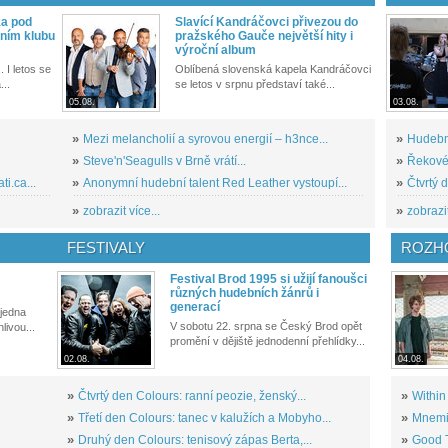
ka pod
Slavící Kandráčovci přivezou do
ním klubu
pražského Gauče největší hity i
výroční album
. I letos se
Oblíbená slovenská kapela Kandráčovci
...
se letos v srpnu představí také...
05.08.
03.08.
»
Mezi melancholií a syrovou energií – h3nce...
»
Hudební
»
Steve'n'Seagulls v Brně vrátí...
»
Řekové 
i.ca...
»
Anonymní hudební talent Red Leather vystoupí...
»
Čtvrtý 
»
zobrazit více...
»
zobrazit
FESTIVALY
ROZH
Festival Brod 1995 si užijí fanoušci
různých hudebních žánrů i
generací
 jedna
V sobotu 22. srpna se Český Brod opět
livou...
promění v dějiště jednodenní přehlídky...
02.08.
04.08.
»
Čtvrtý den Colours: ranní peozie, ženský...
»
Within
»
Třetí den Colours: tanec v kalužích a Mobyho...
»
Mnemic
»
Druhý den Colours: tenisový zápas Berta,...
»
Good T