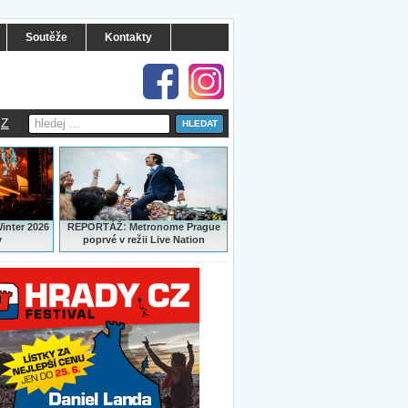
Soutěže
Kontakty
Z
:
Winter 2026
REPORTÁŽ
Metronome Prague
y
poprvé v režii Live Nation