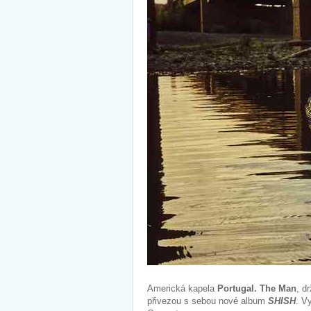
Americká kapela
Portugal. The Man
, d
přivezou s sebou nové album
SHISH
. V