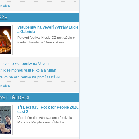
t více...
ĚŽE
Vstupenky na Veveří vyhrály Lucie
a Gabriela
Putovní festival Hrady CZ pokračuje o
tomto víkendu na Veveří. V naší...
 o volné vstupenky na Veveří
ník se mohou těšit Nikola a Milan
te volné vstupenky na první zastávku...
t více...
ST TŘI DECI
Tři Deci #35: Rock for People 2026,
část 2
V druhém díle věnovanému festivalu
Rock for People jsme důkladně...