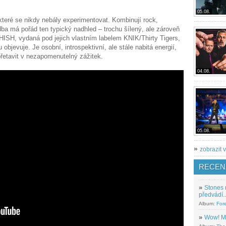
05.08.
 které se nikdy nebály experimentovat. Kombinují rock,
udba má pořád ten typický nadhled – trochu šílený, ale zároveň
ISH, vydaná pod jejich vlastním labelem KNIK/Thirty Tigers,
objevuje. Je osobní, introspektivní, ale stále nabitá energií,
řetavit v nezapomenutelný zážitek.
04.08.
05.08.
»
zobrazit v
RECEN
»
Stones 
předvádí..
Album:
For
»
Wow! M