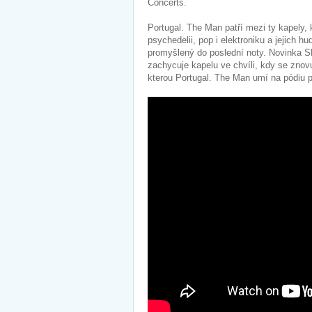
Concerts.
Portugal. The Man patří mezi ty kapely,
psychedelii, pop i elektroniku a jejich h
promyšlený do poslední noty. Novinka SH
zachycuje kapelu ve chvíli, kdy se znovu 
kterou Portugal. The Man umí na pódiu p