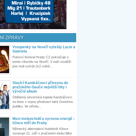
NÍ ZPRÁVY
Vstupenky na Veveří vyhrály Lucie a
Gabriela
Putovní festival Hrady CZ pokračuje o
tomto víkendu na Veveří. V naší soutěži
jste moli vyhrát 2x2 volné...
Slavící Kandráčovci přivezou do
pražského Gauče největší hity i
výroční album
Oblíbená slovenská kapela Kandráčovci
se letos v srpnu představí také českému
publiku. Ve středu...
Mezi melancholií a syrovou energií –
h3nce míří do Prahy
Německý alternativní hudebník h3nce
vystoupí 21. září v pražském klubu Bike