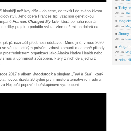
Album:
The
»
Tichý ar
í hlouběji než kdy dřív – do sebe, do textů i do svého života.
Album:
The 
 rodičovství. Jeho dcera Frances trpí vzácnou genetickou
»
Magické
kampaně
Frances Changed My Life
, která pomáhá rodinám
Album:
Mag
se díky projektu podařilo vybrat více než milion dolarů na
»
Jinany –
Album:
Ptác
 jak již naznačil předchozí odstavec. Mimo jiné, v roce 2020
»
Megadeth
rá se věnuje lidským právům, zdraví komunit a ochraně přírody.
Album:
Meg
 prostřednictvím organizací jako Alaska Native Health nebo
ivismus a upřímnost způsobem, který z nich dělá jednu z
»
zobrazit
y.
 roce 2017 s albem
Woodstock
a singlem „
Feel It Still
", který
latinovou, držela 20 týdnů první místo alternativních rádií a
 za Nejlepší popové duo/skupinové vystoupení.