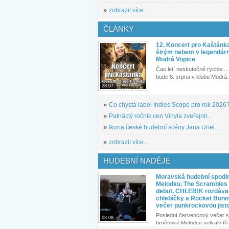
»
zobrazit více...
ČLÁNKY
12. Koncert pro Kaštánk
širým nebem v legendár
Modrá Vopice
Čas letí neskutečně rychle.... 
bude 8. srpna v klubu Modrá.
28.07.
»
Co chystá label Indies Scope pro rok 2026
»
Patnáctý ročník cen Vinyla zveřejnil...
»
Ikona české hudební scény Jana Uriel...
»
zobrazit více...
HUDEBNÍ NADĚJE
Moravská hudební spodin
Melodku. The Scrambles l
debut, CHLEB!K rozdáva
chlebíčky a Rocket Bunn
večer punkrockovou jist
Poslední červencový večer s
03.08.
brněnské Melodce setkaly tři 