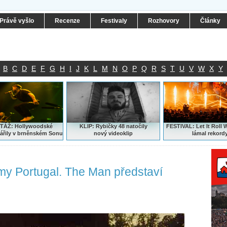
Právě vyšlo
Recenze
Festivaly
Rozhovory
Články
B
C
D
E
F
G
H
I
J
K
L
M
N
O
P
Q
R
S
T
U
V
W
X
Y
ÁŽ: Hollywoodské
KLIP: Rybičky 48 natočily
FESTIVAL:
Let It Roll 
ářily v brněnském Sonu
nový
videoklip
lámal rekord
my Portugal. The Man představí