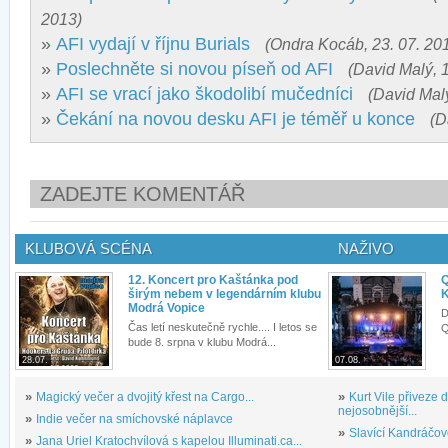
2013)
»
AFI vydají v říjnu Burials
(Ondra Kocáb, 23. 07. 20
»
Poslechněte si novou píseň od AFI
(David Malý, 1
»
AFI se vrací jako škodolibí mučedníci
(David Malý
»
Čekání na novou desku AFI je téměř u konce
(D
ZADEJTE KOMENTÁŘ
KLUBOVÁ SCÉNA
NAŽIVO
12. Koncert pro Kaštánka pod
Q
širým nebem v legendárním klubu
K
Modrá Vopice
D
Čas letí neskutečně rychle.... I letos se
Q
bude 8. srpna v klubu Modrá...
28.07.
07.08.
»
Magický večer a dvojitý křest na Cargo...
»
Kurt Vile přiveze
nejosobnější...
»
Indie večer na smíchovské náplavce
»
Slavící Kandráčov
»
Jana Uriel Kratochvílová s kapelou Illuminati.ca...