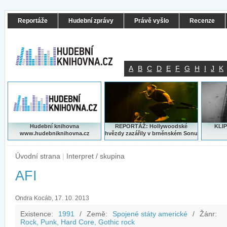
Reportáže
Hudební zprávy
Právě vyšlo
Recenze
A
B
C
D
E
F
G
H
I
J
K
Hudební knihovna
REPORTÁŽ: Hollywoodské
KLIP
www.hudebniknihovna.cz
hvězdy zazářily v brněnském Sonu
Úvodní strana
|
Interpret / skupina
AFI
Ondra Kocáb, 17. 10. 2013
Existence:
1991
/
Země:
Spojené státy americké
/
Žánr:
Rock, Punk, Hard Core, Gothic rock