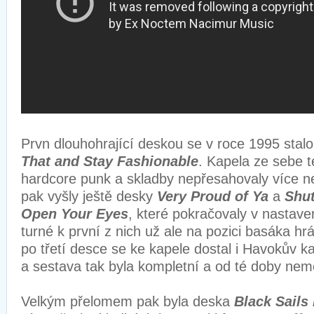
Prvn dlouhohrající deskou se v roce 1995 stal
That and Stay Fashionable
. Kapela ze sebe te
hardcore punk a skladby nepřesahovaly více n
pak vyšly ještě desky
Very Proud of Ya
a
Shu
Open Your Eyes
, které pokračovaly v nastav
turné k první z nich už ale na pozici basáka hr
po třetí desce se ke kapele dostal i Havokův 
a sestava tak byla kompletní a od té doby ne
Velkým přelomem pak byla deska
Black Sails