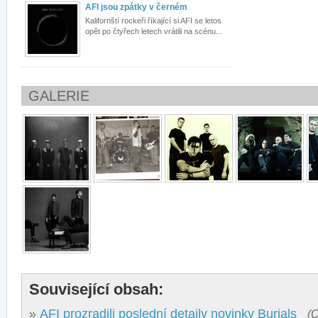
AFI jsou zpátky v černém
Kalifornští rockeři říkající si AFI se letos
opět po čtyřech letech vrátili na scénu...
GALERIE
Související obsah:
»
AFI prozradili poslední detaily novinky Burials
(O