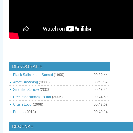
DISKOGRAFIE
Black Sails in the Sunset
(1999)
00:39:44
Art of Drowning
(2000)
00:41:59
Sing the Sorrow
(2003)
00:48:41
Decemberunderground
(2006)
00:44:59
Crash Love
(2009)
00:43:08
Burials
(2013)
00:49:14
RECENZE