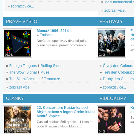
»
Mezi melancholií a
»
zobrazit více...
»
zobrazit více...
PRÁVĚ VYŠLO
FESTIVALY
Montáž 1996–2014
Fe
»
Traband
rů
g
Nová retrospektiva v dvaceti jedna
V 
písních přináší průřez proměnlivou...
pr
02.08.
02.08.
»
Foreign Tongues
/
Rolling Stones
»
Čtvrtý den Colours:
»
The Wow! Signal
/
Muse
»
Třetí den Colours: 
»
The Silent Architect
/
Teramaze
»
Druhý den Colours: 
»
zobrazit více...
»
zobrazit více...
ČLÁNKY
VIDEOKLIPY
12. Koncert pro Kaštánka pod
Kř
širým nebem v legendárním klubu
si
Modrá Vopice
Bu
Čas letí neskutečně rychle.... I letos se
ka
bude 8. srpna v klubu Modrá...
28.07.
04.08.