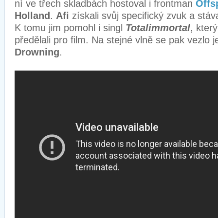
ní ve třech skladbách hostoval i frontman
Offs
Holland
.
Afi
získali svůj specifický zvuk a stá
K tomu jim pomohl i singl
Totalimmortal
, kter
předělali pro film. Na stejné vlně se pak vezlo
Drowning
.