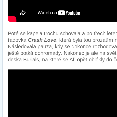
Poté se kapela trochu schovala a po třech let
řadovka
Crash Love
, která byla tou prozatím n
Následovala pauza, kdy se dokonce rozhodoval
ještě potká dohromady. Nakonec je ale na svět
deska Burials, na které se Afi opět oblékly do č