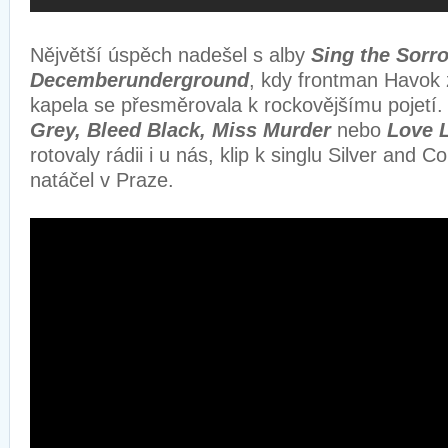
Nějvětší úspěch nadešel s alby
Sing the Sor
Decemberunderground
, kdy frontman Havok 
kapela se přesměrovala k rockovějšímu pojetí
Grey, Bleed Black, Miss Murder
nebo
Love L
rotovaly rádii i u nás, klip k singlu Silver and 
natáčel v Praze.