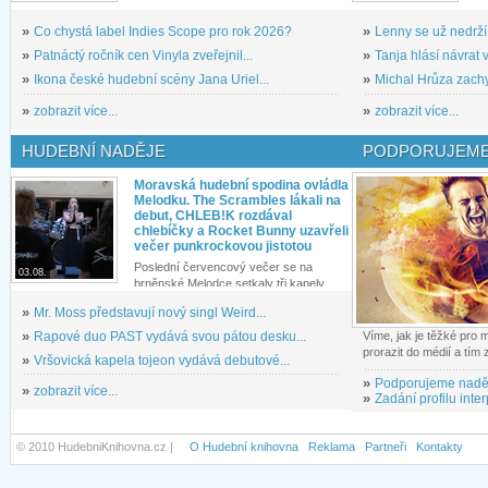
»
Co chystá label Indies Scope pro rok 2026?
»
Lenny se už nedrží
»
Patnáctý ročník cen Vinyla zveřejnil...
»
Tanja hlásí návrat v
»
Ikona české hudební scény Jana Uriel...
»
Michal Hrůza zachyc
»
zobrazit více...
»
zobrazit více...
HUDEBNÍ NADĚJE
PODPORUJEME
Moravská hudební spodina ovládla
Melodku. The Scrambles lákali na
debut, CHLEB!K rozdával
chlebíčky a Rocket Bunny uzavřeli
večer punkrockovou jistotou
Poslední červencový večer se na
03.08.
brněnské Melodce setkaly tři kapely...
»
Mr. Moss představují nový singl Weird...
»
Rapové duo PAST vydává svou pátou desku...
Víme, jak je těžké pro
prorazit do médií a tím
»
Vršovická kapela tojeon vydává debutové...
»
Podporujeme nadě
»
zobrazit více...
»
Zadání profilu inter
© 2010 HudebniKnihovna.cz |
O Hudební knihovna
Reklama
Partneři
Kontakty