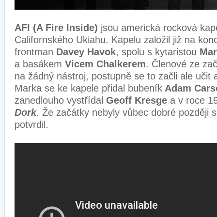
AFI (A Fire Inside)
jsou americká rocková kape
Californského Ukiahu. Kapelu založil již na kon
frontman
Davey Havok
, spolu s kytaristou
Mar
a basákem
Vicem Chalkerem
. Členové ze zač
na žádný nástroj, postupně se to začli ale učit
Marka se ke kapele přidal bubeník
Adam Cars
zanedlouho vystřídal
Geoff Kresge
a v roce 19
Dork
. Že začátky nebyly vůbec dobré později
potvrdil.