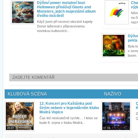
Dýňoví power metaloví bozi
Cha
Helloween přinášejí Giants and
výj
Monsters, jejich majestátní album
Něme
třetího tisíciletí!
na č
Když jsem při recenzi slezské kapely
nazna
Donor laškoval s připravovanou
novinkou kultovních...
Dýňov
pekla
Byla t
v osmd
boom. 
ZADEJTE KOMENTÁŘ
KLUBOVÁ SCÉNA
NAŽIVO
12. Koncert pro Kaštánka pod
Q
širým nebem v legendárním klubu
K
Modrá Vopice
D
Čas letí neskutečně rychle.... I letos se
Q
bude 8. srpna v klubu Modrá...
28.07.
07.08.