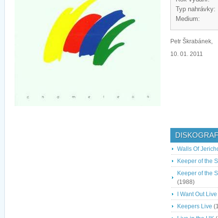
Typ nahrávky:
Medium:
Petr Škrabánek,
10. 01. 2011
DISKOGRAF
Walls Of Jerich
Keeper of the 
Keeper of the 
(1988)
I Want Out Live
Keepers Live
(