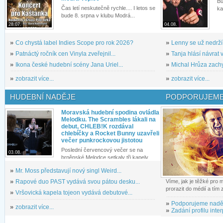
Bu
Čas letí neskutečně rychle.... I letos se
ka
bude 8. srpna v klubu Modrá...
28.07.
04.08.
»
Co chystá label Indies Scope pro rok 2026?
»
Lenny se už nedrží
»
Patnáctý ročník cen Vinyla zveřejnil...
»
Tanja hlásí návrat v
»
Ikona české hudební scény Jana Uriel...
»
Michal Hrůza zachyc
»
zobrazit více...
»
zobrazit více...
HUDEBNÍ NADĚJE
PODPORUJEME
Moravská hudební spodina ovládla
Melodku. The Scrambles lákali na
debut, CHLEB!K rozdával
chlebíčky a Rocket Bunny uzavřeli
večer punkrockovou jistotou
Poslední červencový večer se na
03.08.
brněnské Melodce setkaly tři kapely...
»
Mr. Moss představují nový singl Weird...
»
Rapové duo PAST vydává svou pátou desku...
Víme, jak je těžké pro
prorazit do médií a tím
»
Vršovická kapela tojeon vydává debutové...
»
Podporujeme nadě
»
zobrazit více...
»
Zadání profilu inter