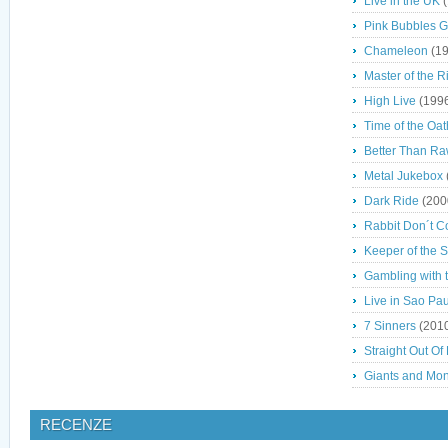
Live in the UK
(
Pink Bubbles 
Chameleon
(19
Master of the R
High Live
(199
Time of the Oat
Better Than R
Metal Jukebox
Dark Ride
(200
Rabbit Don´t 
Keeper of the 
Gambling with 
Live in Sao Pa
7 Sinners
(201
Straight Out Of 
Giants and Mon
RECENZE