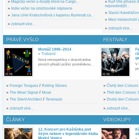
»
Magický večer a dvojitý křest na Cargo...
»
Kurt Vile přiveze
nejosobnější...
»
Indie večer na smíchovské náplavce
»
Slavící Kandráčov
»
Jana Uriel Kratochvílová s kapelou Illuminati.ca...
»
Mezi melancholií a
»
zobrazit více...
»
zobrazit více...
PRÁVĚ VYŠLO
FESTIVALY
Montáž 1996–2014
Fe
»
Traband
rů
g
Nová retrospektiva v dvaceti jedna
V 
písních přináší průřez proměnlivou...
pr
02.08.
02.08.
»
Foreign Tongues
/
Rolling Stones
»
Čtvrtý den Colours:
»
The Wow! Signal
/
Muse
»
Třetí den Colours: 
»
The Silent Architect
/
Teramaze
»
Druhý den Colours: 
»
zobrazit více...
»
zobrazit více...
ČLÁNKY
VIDEOKLIPY
12. Koncert pro Kaštánka pod
Kř
širým nebem v legendárním klubu
si
Modrá Vopice