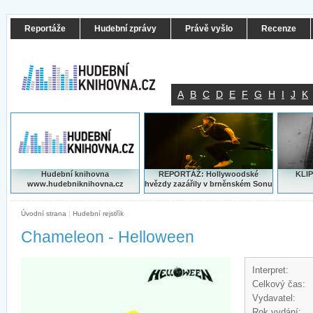
Reportáže
Hudební zprávy
Právě vyšlo
Recenze
A
B
C
D
E
F
G
H
I
J
K
Hudební knihovna
REPORTÁŽ: Hollywoodské
KLIP
www.hudebniknihovna.cz
hvězdy zazářily v brněnském Sonu
Úvodní strana
|
Hudební rejstřík
Chameleon - Helloween
Interpret:
Celkový čas:
Vydavatel:
Rok vydání: