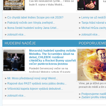
Čas letí neskutečně rychle.... I letos se
ka
bude 8. srpna v klubu Modrá...
28.07.
04.08.
»
Co chystá label Indies Scope pro rok 2026?
»
Lenny se už nedrží
»
Patnáctý ročník cen Vinyla zveřejnil...
»
Tanja hlásí návrat v
»
Ikona české hudební scény Jana Uriel...
»
Michal Hrůza zachyc
»
zobrazit více...
»
zobrazit více...
HUDEBNÍ NADĚJE
PODPORUJEME
Moravská hudební spodina ovládla
Melodku. The Scrambles lákali na
debut, CHLEB!K rozdával
chlebíčky a Rocket Bunny uzavřeli
večer punkrockovou jistotou
Poslední červencový večer se na
03.08.
brněnské Melodce setkaly tři kapely...
»
Mr. Moss představují nový singl Weird...
»
Rapové duo PAST vydává svou pátou desku...
Víme, jak je těžké pro
prorazit do médií a tím
»
Vršovická kapela tojeon vydává debutové...
»
Podporujeme nadě
»
zobrazit více...
»
Zadání profilu inter