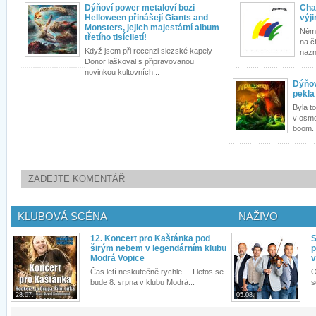
Dýňoví power metaloví bozi
Cha
Helloween přinášejí Giants and
výj
Monsters, jejich majestátní album
Něme
třetího tisíciletí!
na č
Když jsem při recenzi slezské kapely
nazna
Donor laškoval s připravovanou
novinkou kultovních...
Dýňov
pekla
Byla t
v osmd
boom. 
ZADEJTE KOMENTÁŘ
KLUBOVÁ SCÉNA
NAŽIVO
12. Koncert pro Kaštánka pod
S
širým nebem v legendárním klubu
p
Modrá Vopice
v
Čas letí neskutečně rychle.... I letos se
O
bude 8. srpna v klubu Modrá...
s
28.07.
05.08.