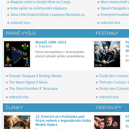
»
Magický večer a dvojitý křest na Cargo...
»
Mezi melancholií a
»
Indie večer na smíchovské náplavce
»
Steve'n'Seagulls v 
»
Jana Uriel Kratochvílová s kapelou Illuminati.ca...
»
Anonymní hudební 
»
zobrazit více...
»
zobrazit více...
PRÁVĚ VYŠLO
FESTIVALY
Montáž 1996–2014
Fe
»
Traband
rů
g
Nová retrospektiva v dvaceti jedna
V 
písních přináší průřez proměnlivou...
pr
02.08.
02.08.
»
Foreign Tongues
/
Rolling Stones
»
Čtvrtý den Colours:
»
The Wow! Signal
/
Muse
»
Třetí den Colours: 
»
The Silent Architect
/
Teramaze
»
Druhý den Colours: 
»
zobrazit více...
»
zobrazit více...
ČLÁNKY
VIDEOKLIPY
12. Koncert pro Kaštánka pod
Kř
širým nebem v legendárním klubu
si
Modrá Vopice
Bu