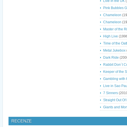
Live in the UK
(
Pink Bubbles 
Chameleon
(19
Chameleon
(19
Master of the R
High Live
(199
Time of the Oat
Metal Jukebox
Dark Ride
(200
Rabbit Don´t 
Keeper of the 
Gambling with 
Live in Sao Pa
7 Sinners
(201
Straight Out Of 
Giants and Mon
RECENZE