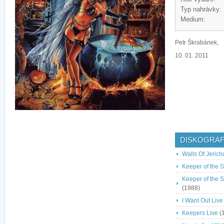
Typ nahrávky:
Medium:
Petr Škrabánek,
10. 01. 2011
DISKOGRAF
Walls Of Jerich
Keeper of the 
Keeper of the 
(1988)
I Want Out Live
Keepers Live
(