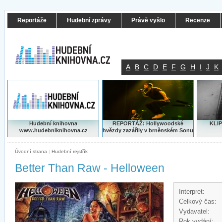
Reportáže
Hudební zprávy
Právě vyšlo
Recenze
A
B
C
D
E
F
G
H
I
J
K
Hudební knihovna
REPORTÁŽ: Hollywoodské
KLIP
www.hudebniknihovna.cz
hvězdy zazářily v brněnském Sonu
Úvodní strana
|
Hudební rejstřík
Better Than Raw - Helloween
Interpret:
Celkový čas:
Vydavatel:
Rok vydání: