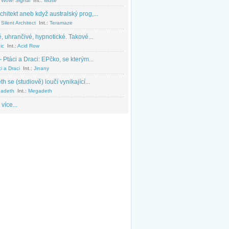
 Wow! Signal
Int.:
Muse
chitekt aneb když australský prog,...
Silent Architect
Int.:
Teramaze
, uhrančivé, hypnotické. Takové...
ic
Int.:
Acid Row
 Ptáci a Draci: EPčko, se kterým...
i a Draci
Int.:
Jinany
 se (studiově) loučí vynikající...
adeth
Int.:
Megadeth
 více...