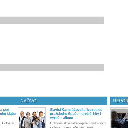
NAŽIVO
REPOR
ka pod
Slavící Kandráčovci přivezou do
ním klubu
pražského Gauče největší hity i
výroční album
. I letos se
Oblíbená slovenská kapela Kandráčovci
...
se letos v srpnu představí také...