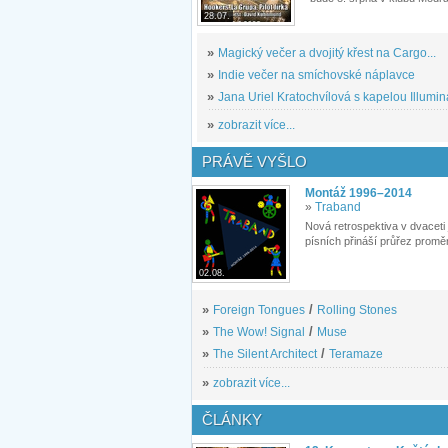
28.07.
»
Magický večer a dvojitý křest na Cargo...
»
Indie večer na smíchovské náplavce
»
Jana Uriel Kratochvílová s kapelou Illuminat
»
zobrazit více...
PRÁVĚ VYŠLO
Montáž 1996–2014
»
Traband
Nová retrospektiva v dvaceti
písních přináší průřez proměn
02.08.
»
Foreign Tongues
/
Rolling Stones
»
The Wow! Signal
/
Muse
»
The Silent Architect
/
Teramaze
»
zobrazit více...
ČLÁNKY