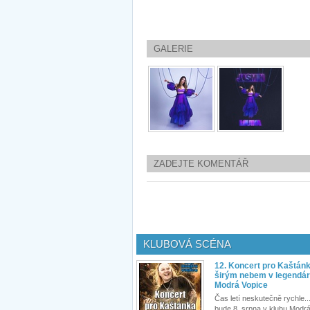
GALERIE
ZADEJTE KOMENTÁŘ
KLUBOVÁ SCÉNA
12. Koncert pro Kaštán
širým nebem v legendár
Modrá Vopice
Čas letí neskutečně rychle...
bude 8. srpna v klubu Modrá