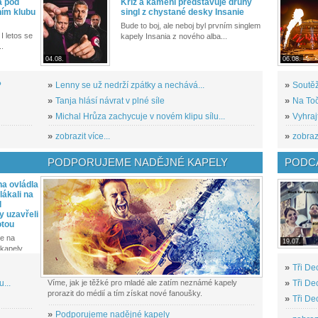
a pod
Kříž a kamení představuje druhý
ním klubu
singl z chystané desky Insanie
Bude to boj, ale neboj byl prvním singlem
I letos se
kapely Insania z nového alba...
..
04.08.
06.08.
?
»
Lenny se už nedrží zpátky a nechává...
»
Soutěž
»
Tanja hlásí návrat v plné síle
»
Na Toč
»
Michal Hrůza zachycuje v novém klipu sílu...
»
Vyhraj
»
zobrazit více...
»
zobrazi
PODPORUJEME NADĚJNÉ KAPELY
PODCA
a ovládla
ákali na
l
y uzavřeli
otou
e na
19.07.
kapely...
»
Tři De
...
Víme, jak je těžké pro mladé ale zatím neznámé kapely
»
Tři De
prorazit do médií a tím získat nové fanoušky.
»
Tři De
»
Podporujeme nadějné kapely