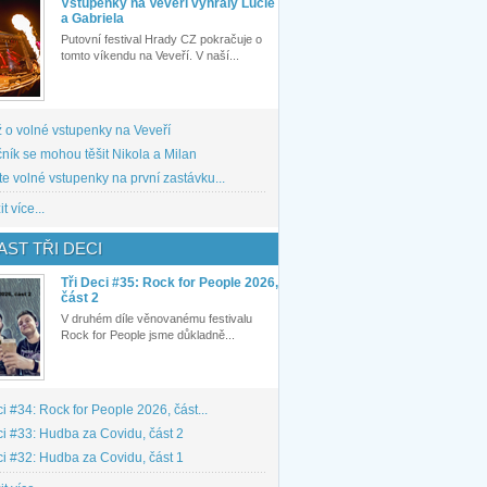
Vstupenky na Veveří vyhrály Lucie
a Gabriela
Putovní festival Hrady CZ pokračuje o
tomto víkendu na Veveří. V naší...
 o volné vstupenky na Veveří
ník se mohou těšit Nikola a Milan
te volné vstupenky na první zastávku...
t více...
ST TŘI DECI
Tři Deci #35: Rock for People 2026,
část 2
V druhém díle věnovanému festivalu
Rock for People jsme důkladně...
ci #34: Rock for People 2026, část...
ci #33: Hudba za Covidu, část 2
ci #32: Hudba za Covidu, část 1