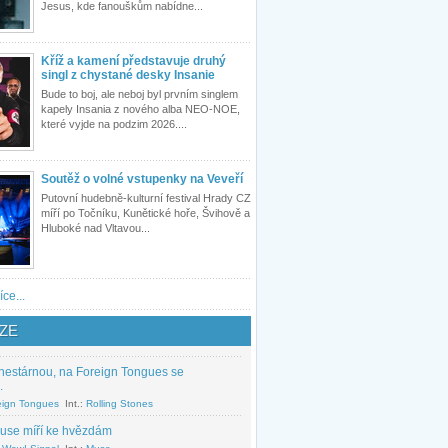
Jesus, kde fanouškům nabídne...
Kříž a kamení představuje druhý
singl z chystané desky Insanie
Bude to boj, ale neboj byl prvním singlem
kapely Insania z nového alba NEO-NOE,
které vyjde na podzim 2026....
Soutěž o volné vstupenky na Veveří
Putovní hudebně-kulturní festival Hrady CZ
míří po Točníku, Kunětické hoře, Švihově a
Hluboké nad Vltavou...
íce...
ZE
nestárnou, na Foreign Tongues se
.
eign Tongues
Int.:
Rolling Stones
use míří ke hvězdám