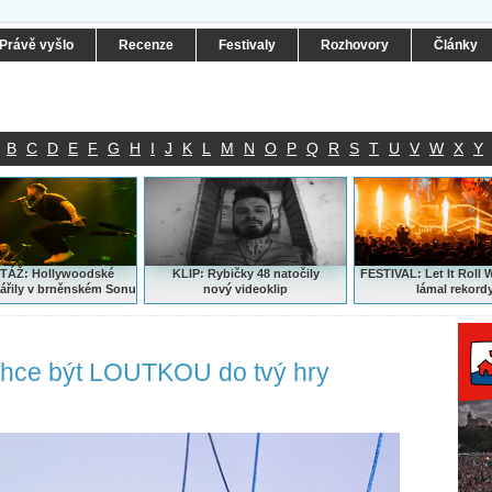
Právě vyšlo
Recenze
Festivaly
Rozhovory
Články
B
C
D
E
F
G
H
I
J
K
L
M
N
O
P
Q
R
S
T
U
V
W
X
Y
ÁŽ: Hollywoodské
KLIP: Rybičky 48 natočily
FESTIVAL:
Let It Roll 
ářily v brněnském Sonu
nový
videoklip
lámal rekord
hce být LOUTKOU do tvý hry