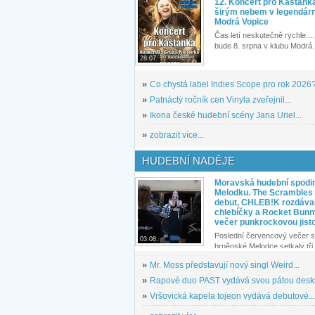
12. Koncert pro Kaštánk
širým nebem v legendár
Modrá Vopice
Čas letí neskutečně rychle.... 
bude 8. srpna v klubu Modrá.
28.07.
»
Co chystá label Indies Scope pro rok 2026
»
Patnáctý ročník cen Vinyla zveřejnil...
»
Ikona české hudební scény Jana Uriel...
»
zobrazit více...
HUDEBNÍ NADĚJE
Moravská hudební spodin
Melodku. The Scrambles l
debut, CHLEB!K rozdáva
chlebíčky a Rocket Bunn
večer punkrockovou jist
Poslední červencový večer s
03.08.
brněnské Melodce setkaly tři 
»
Mr. Moss představují nový singl Weird...
»
Rapové duo PAST vydává svou pátou desku
»
Vršovická kapela tojeon vydává debutové...