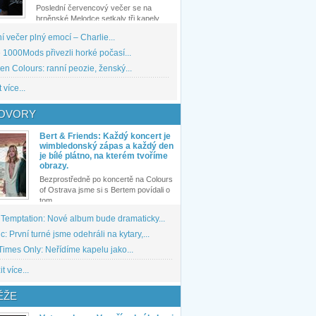
Poslední červencový večer se na
brněnské Melodce setkaly tři kapely...
 večer plný emocí – Charlie...
1000Mods přivezli horké počasí...
den Colours: ranní peozie, ženský...
 více...
OVORY
Bert & Friends: Každý koncert je
wimbledonský zápas a každý den
je bílé plátno, na kterém tvoříme
obrazy.
Bezprostředně po koncertě na Colours
of Ostrava jsme si s Bertem povídali o
tom,...
 Temptation: Nové album bude dramaticky...
: První turné jsme odehráli na kytary,...
imes Only: Neřídíme kapelu jako...
t více...
ĚŽE