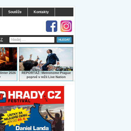
Soutěže
Kontakty
Z
:
Winter 2026
REPORTÁŽ
Metronome Prague
y
poprvé v režii Live Nation