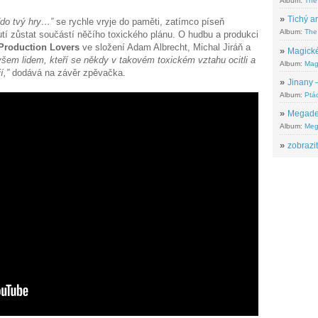
Album:
The
»
Tichý ar
/do tvý hry…”
se rychle vryje do paměti, zatímco píseň
Album:
The 
tí zůstat součástí něčího toxického plánu. O hudbu a produkci
Production Lovers
ve složení Adam Albrecht, Michal Jiráň a
»
Magické
šem lidem, kteří se někdy v takovém toxickém vztahu ocitli a
Album:
Mag
í,”
dodává na závěr zpěvačka.
»
Jinany –
Album:
Ptác
»
Megadeth
Album:
Meg
»
zobrazit