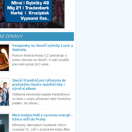
NÍ ZPRÁVY
Vstupenky na Veveří vyhrály Lucie a
Gabriela
Putovní festival Hrady CZ pokračuje o
tomto víkendu na Veveří. V naší soutěži
jste moli vyhrát 2x2 volné...
Slavící Kandráčovci přivezou do
pražského Gauče největší hity i
výroční album
Oblíbená slovenská kapela Kandráčovci
se letos v srpnu představí také českému
publiku. Ve středu...
Mezi melancholií a syrovou energií –
h3nce míří do Prahy
Německý alternativní hudebník h3nce
vystoupí 21. září v pražském klubu Bike