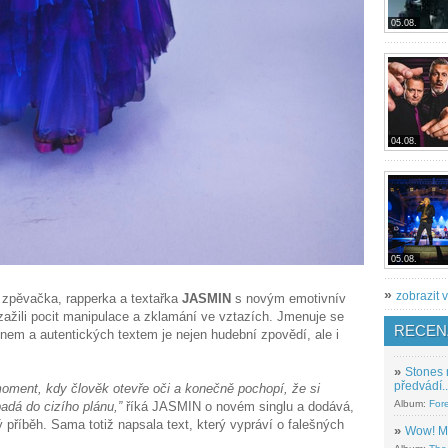
05.08.
04.08.
05.08.
»
zobrazit v
 zpěvačka, rapperka a textařka
JASMIN
s novým emotivnív
ažili pocit manipulace a zklamání ve vztazích. Jmenuje se
RECEN
nem a autentických textem je nejen hudební zpovědí, ale i
»
Stones 
předvádí..
 moment, kdy člověk otevře oči a konečně pochopí, že si
Album:
For
adá do cizího plánu,”
říká JASMIN o novém singlu a dodává,
říběh. Sama totiž napsala text, který vypráví o falešných
»
Wow! M