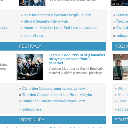
05.08.
03.08.
»
Mezi melancholií a syrovou energií – h3nce...
»
Hudební
»
Steve'n'Seagulls v Brně vrátí...
»
Řekové 
i.ca...
»
Anonymní hudební talent Red Leather vystoupí...
»
Čtvrtý 
»
zobrazit více...
»
zobrazit
FESTIVALY
ROZH
Festival Brod 1995 si užijí fanoušci
různých hudebních žánrů i
generací
 jedna
V sobotu 22. srpna se Český Brod opět
livou...
promění v dějiště jednodenní přehlídky...
02.08.
04.08.
»
Čtvrtý den Colours: ranní peozie, ženský...
»
Within
»
Třetí den Colours: tanec v kalužích a Mobyho...
»
Mnemic
»
Druhý den Colours: tenisový zápas Berta,...
»
Good T
»
zobrazit více...
»
zobrazi
VIDEOKLIPY
SOUT