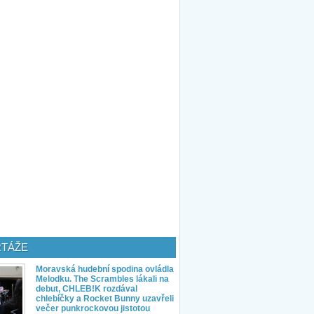
TÁŽE
Moravská hudební spodina ovládla
Melodku. The Scrambles lákali na
debut, CHLEB!K rozdával
chlebíčky a Rocket Bunny uzavřeli
večer punkrockovou jistotou