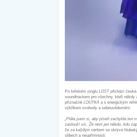
Po loňském singlu
LOST
přichází česká
soundtrackem pro všechny, kteří někdy z
příznačně
LOUTKA
a s energickým refré
výkřikem svobody a sebeuvědomění.
„Přála jsem si, aby píseň zachytila ten
zaslouží víc. Že není jen někdo, kdo zap
že za každým veršem se skrývá hluboký p
slibech a neupřímnosti.