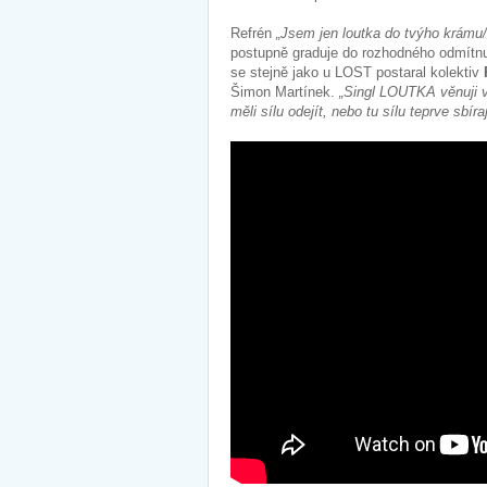
Refrén
„Jsem jen loutka do tvýho krámu
postupně graduje do rozhodného odmítnu
se stejně jako u LOST postaral kolektiv
Šimon Martínek.
„Singl LOUTKA věnuji v
měli sílu odejít, nebo tu sílu teprve sbíraj