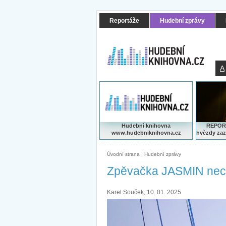
Reportáže
Hudební zprávy
A
Hudební knihovna
REPORT
www.hudebniknihovna.cz
hvězdy zaz
Úvodní strana
|
Hudební zprávy
Zpěvačka JASMIN nec
Karel Souček, 10. 01. 2025