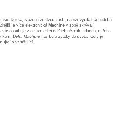
ráse. Deska, složená ze dvou částí, nabízí vynikající hudební
adnější a více elektronická
Machine
v sobě skrývají
víc obsahuje v deluxe edici dalších několik skladeb, a třeba
bytkem.
Delta Machine
nás bere zpátky do světa, který je
ující a vzrušující.