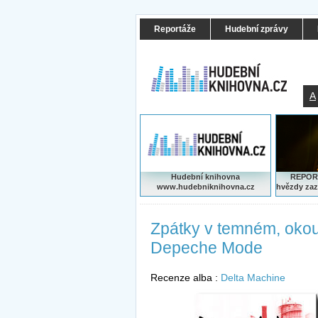
Reportáže
Hudební zprávy
A
Hudební knihovna
REPORT
www.hudebniknihovna.cz
hvězdy zaz
Zpátky v temném, oko
Depeche Mode
Recenze alba :
Delta Machine