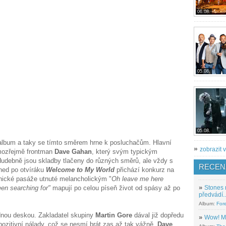
06.08.
05.08.
05.08.
album a taky se tímto směrem hrne k posluchačům. Hlavní
»
zobrazit v
amozřejmě frontman
Dave Gahan
, který svým typickým
udebně jsou skladby tlačeny do různých směrů, ale vždy s
RECEN
ned po otvíráku
Welcome to My World
přichází konkurz na
onické pasáže utnuté melancholickým "
Oh leave me here
een searching for"
mapují po celou píseň život od spásy až po
»
Stones 
předvádí..
Album:
For
dnou deskou. Zakladatel skupiny
Martin Gore
dával již dopředu
»
Wow! M
pozitivní nálady, což se nesmí brát zas až tak vážně.
Dave