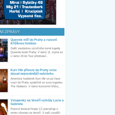
NÍ ZPRÁVY
Queenie míří do Prahy a rozezní
Křižíkovu fontánu
Další zastávkou výročního turné kapely
Queenie bude Praha. V úterý 11. srpna se
v rámci 20 let Tour představí...
Kurt Vile přiveze do Prahy svou
dosud nejosobnější nahrávku
Americký hudebník Kurt Vile se po čase
vrací do Prahy společně se svou kapelou
The Violators. V rámci koncertní šňůry...
Vstupenky na Veveří vyhrály Lucie a
Gabriela
Putovní festival Hrady CZ pokračuje o
tomto víkendu na Veveří. V naší soutěži