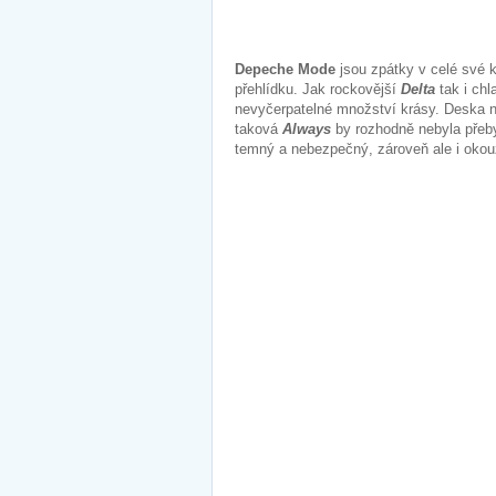
Depeche Mode
jsou zpátky v celé své k
přehlídku. Jak rockovější
Delta
tak i chl
nevyčerpatelné množství krásy. Deska na
taková
Always
by rozhodně nebyla pře
temný a nebezpečný, zároveň ale i okouzl