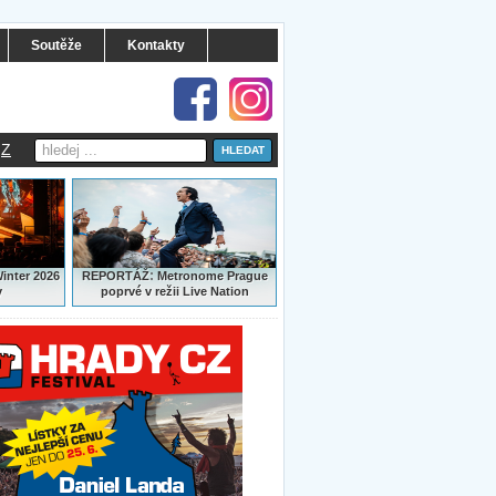
Soutěže
Kontakty
Z
:
Winter 2026
REPORTÁŽ
Metronome Prague
y
poprvé v režii Live Nation