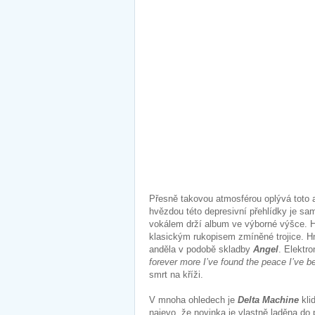
Přesně takovou atmosférou oplývá toto 
hvězdou této depresivní přehlídky je s
vokálem drží album ve výborné výšce. H
klasickým rukopisem zmíněné trojice. H
anděla v podobě skladby
Angel
. Elektr
forever more I’ve found the peace I’ve b
smrt na kříži.
V mnoha ohledech je
Delta Machine
kli
najevo, že novinka je vlastně laděna do 