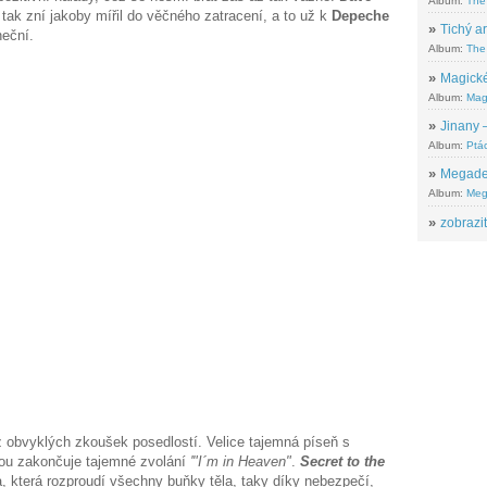
Album:
The
tak zní jakoby mířil do věčného zatracení, a to už k
Depeche
»
Tichý ar
neční.
Album:
The 
»
Magické
Album:
Mag
»
Jinany –
Album:
Ptác
»
Megadeth
Album:
Meg
»
zobrazit
z obvyklých zkoušek posedlostí. Velice tajemná píseň s
rou zakončuje tajemné zvolání
'"I´m in Heaven"
.
Secret to the
a, která rozproudí všechny buňky těla, taky díky nebezpečí,