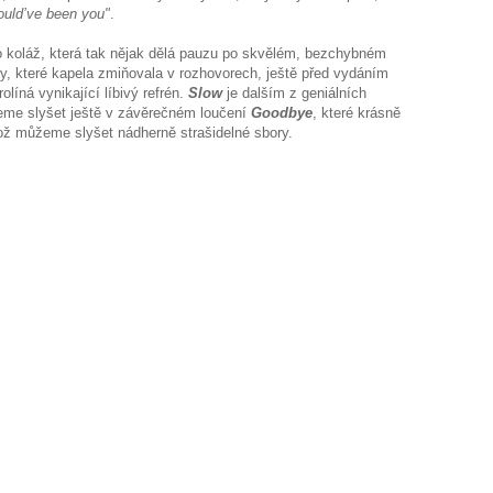
ould’ve been you"
.
ro koláž, která tak nějak dělá pauzu po skvělém, bezchybném
y, které kapela zmiňovala v rozhovorech, ještě před vydáním
líná vynikající líbivý refrén.
Slow
je dalším z geniálních
eme slyšet ještě v závěrečném loučení
Goodbye
, které krásně
ož můžeme slyšet nádherně strašidelné sbory.