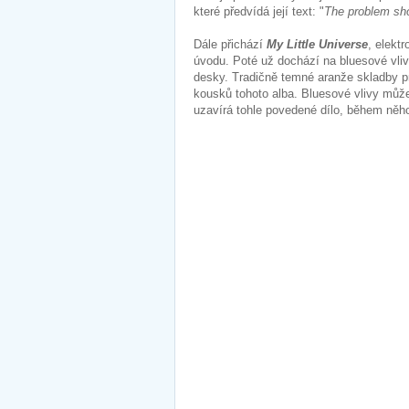
které předvídá její text: "
The problem sh
Dále přichází
My Little Universe
, elekt
úvodu. Poté už dochází na bluesové vliv
desky. Tradičně temné aranže skladby pro
kousků tohoto alba. Bluesové vlivy můž
uzavírá tohle povedené dílo, během něh