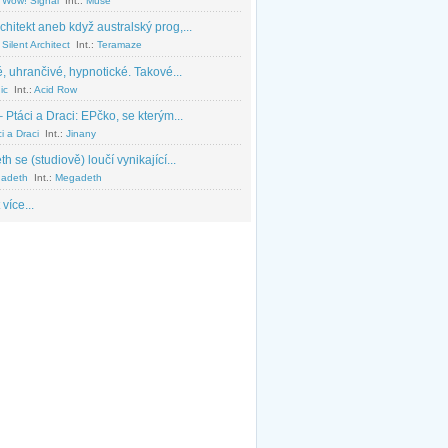
 Wow! Signal
Int.:
Muse
chitekt aneb když australský prog,...
Silent Architect
Int.:
Teramaze
, uhrančivé, hypnotické. Takové...
ic
Int.:
Acid Row
 Ptáci a Draci: EPčko, se kterým...
i a Draci
Int.:
Jinany
 se (studiově) loučí vynikající...
adeth
Int.:
Megadeth
 více...