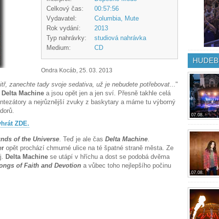
Celkový čas:
00:57:56
Vydavatel:
Columbia, Mute
Rok vydání:
2013
Typ nahrávky:
studiová nahrávka
Medium:
CD
HUDEB
Ondra Kocáb, 25. 03. 2013
tř, zanechte tady svoje sedativa, už je nebudete potřebovat
..."
m
Delta Machine
a jsou opět jen a jen sví. Přesně takhle celá
yntezátory a nejrůznější zvuky z baskytary a máme tu výborný
adorů.
07.08.
hrát ZDE.
nds of the Universe
. Teď je ale čas
Delta Machine
.
er
opět prochází chmurné ulice na té špatné straně města. Ze
j.
Delta Machine
se utápí v hříchu a dost se podobá dvěma
ongs of Faith and Devotion
a vůbec toho nejlepšího počinu
07.08.