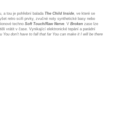
, a tou je pohřební balada
The Child Inside
, ve které se
yšet retro scifi prvky, zvučné noty synthetické basy nebo
adionové techno
Soft Touch/Raw Nerve
. V
Broken
zase lze
htěli vrátit v čase. Vynikající elektronické tepání a parádní
u You don’t have to fall that far You can make it I will be there