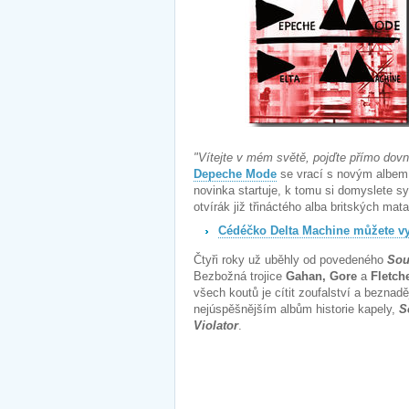
"Vítejte v mém světě, pojďte přímo dovni
Depeche Mode
se vrací s novým albe
novinka startuje, k tomu si domyslete s
otvírák již třináctého alba britských mat
Cédéčko Delta Machine můžete vy
Čtyři roky už uběhly od povedeného
Sou
Bezbožná trojice
Gahan, Gore
a
Fletch
všech koutů je cítit zoufalství a beznadě
nejúspěšnějším albům historie kapely,
S
Violator
.