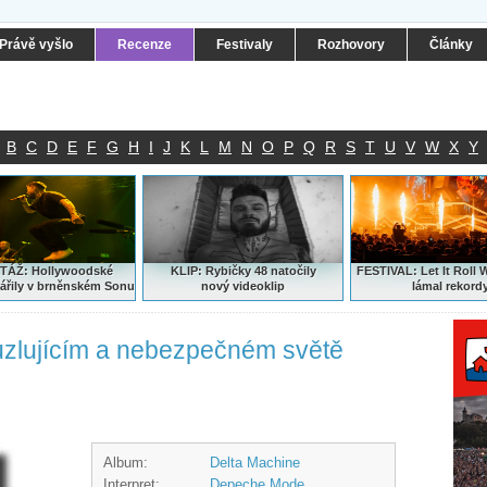
Právě vyšlo
Recenze
Festivaly
Rozhovory
Články
B
C
D
E
F
G
H
I
J
K
L
M
N
O
P
Q
R
S
T
U
V
W
X
Y
ÁŽ: Hollywoodské
KLIP: Rybičky 48 natočily
FESTIVAL:
Let It Roll 
ářily v brněnském Sonu
nový
videoklip
lámal rekord
uzlujícím a nebezpečném světě
Album:
Delta Machine
Interpret:
Depeche Mode