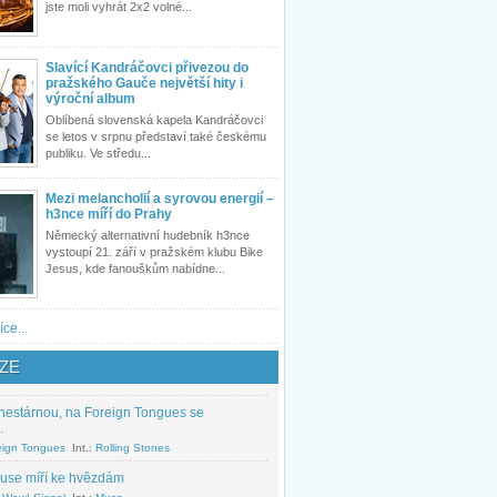
jste moli vyhrát 2x2 volné...
Slavící Kandráčovci přivezou do
pražského Gauče největší hity i
výroční album
Oblíbená slovenská kapela Kandráčovci
se letos v srpnu představí také českému
publiku. Ve středu...
Mezi melancholií a syrovou energií –
h3nce míří do Prahy
Německý alternativní hudebník h3nce
vystoupí 21. září v pražském klubu Bike
Jesus, kde fanouškům nabídne...
íce...
ZE
nestárnou, na Foreign Tongues se
.
eign Tongues
Int.:
Rolling Stones
use míří ke hvězdám