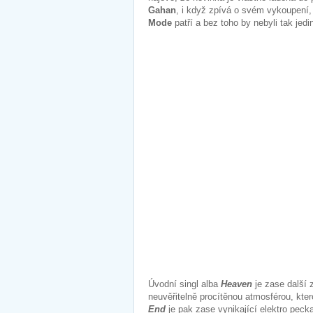
Gahan
, i když zpívá o svém vykoupení, 
Mode
patří a bez toho by nebyli tak jedi
Úvodní singl alba
Heaven
je zase další 
neuvěřitelně procítěnou atmosférou, kte
End
je pak zase vynikající elektro peck