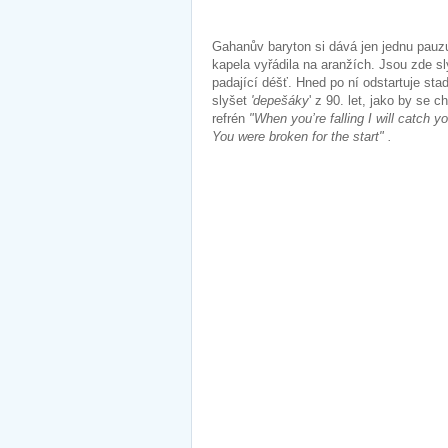
Gahanův baryton si dává jen jednu pauzu
kapela vyřádila na aranžích. Jsou zde sl
padající déšť. Hned po ní odstartuje st
slyšet
'depešáky
' z 90. let, jako by se c
refrén
"When you’re falling I will catch yo
You were broken for the start" .