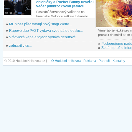
chlebíčky a Rocket Bunny uzavřeli
večer punkrockovou jistotou
Poslední červencový večer se na
03.08.
brněnské Melodce setkaly tři kapely...
»
Mr. Moss představují nový singl Weird...
»
Rapové duo PAST vydává svou pátou desku...
Víme, jak je těžké pro
prorazit do médií a tím
»
Vršovická kapela tojeon vydává debutové...
»
Podporujeme nadě
»
zobrazit více...
»
Zadání profilu inter
© 2010 HudebniKnihovna.cz |
O Hudební knihovna
Reklama
Partneři
Kontakty