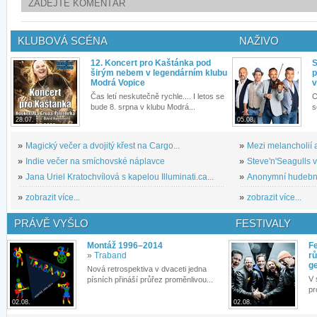
ZADEJTE KOMENTÁŘ
KLUBOVÁ SCÉNA
NAŽIVO
12. Koncert pro Kaštánka pod
S
širým nebem v legendárním klubu
p
Modrá Vopice
v
Čas letí neskutečně rychle.... I letos se
O
bude 8. srpna v klubu Modrá...
s
28.07.
05.08.
»
Magický večer a dvojitý křest na Cargo...
»
Mezi melancholií a
»
Indie večer na smíchovské náplavce
»
Steve'n'Seagulls v 
»
Jana Uriel Kratochvílová s kapelou Illuminati.ca...
»
Anonymní hudební 
»
zobrazit více...
»
zobrazit více...
PRÁVĚ VYŠLO
FESTIVALY
Montáž 1996–2014
Fe
»
Traband
rů
g
Nová retrospektiva v dvaceti jedna
V 
písních přináší průřez proměnlivou...
pr
02.08.
02.08.