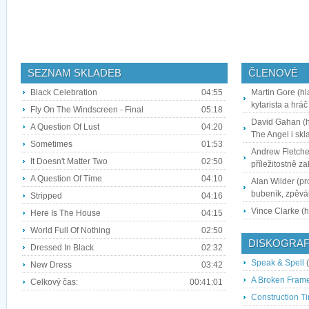
SEZNAM SKLADEB
ČLENOVÉ
Black Celebration
04:55
Martin Gore (hl
kytarista a hráč
Fly On The Windscreen - Final
05:18
David Gahan (h
A Question Of Lust
04:20
The Angel i skl
Sometimes
01:53
Andrew Fletche
It Doesn't Matter Two
02:50
příležitostně za
A Question Of Time
04:10
Alan Wilder (pr
bubeník, zpěvák
Stripped
04:16
Vince Clarke (h
Here Is The House
04:15
World Full Of Nothing
02:50
DISKOGRAF
Dressed In Black
02:32
Speak & Spell
(
New Dress
03:42
A Broken Fram
Celkový čas:
00:41:01
Construction T