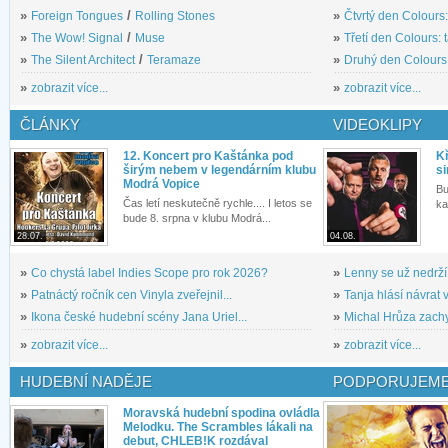
»
Foreign Tongues
/
Rolling Stones
»
Čtvrtý den Colours:
»
The Wow! Signal
/
Muse
»
Třetí den Colours: 
»
The Silent Architect
/
Teramaze
»
Druhý den Colours: 
»
zobrazit více...
»
zobrazit více...
ČLÁNKY
VIDEOKLIPY
12. Koncert pro Kaštánka pod
Kř
širým nebem v legendárním klubu
si
Modrá Vopice
Bu
Čas letí neskutečně rychle.... I letos se
ka
bude 8. srpna v klubu Modrá...
28.07.
04.08.
»
Co chystá label Indies Scope pro rok 2026?
»
Lenny se už nedrží
»
Patnáctý ročník cen Vinyla zveřejnil...
»
Tanja hlásí návrat v
»
Ikona české hudební scény Jana Uriel...
»
Michal Hrůza zachyc
»
zobrazit více...
»
zobrazit více...
HUDEBNÍ NADĚJE
PODPORUJEME
Moravská hudební spodina ovládla
Melodku. The Scrambles lákali na
debut, CHLEB!K rozdával