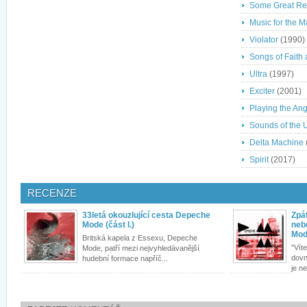
Some Great R
Music for the 
Violator
(1990)
Songs of Faith
Ultra
(1997)
Exciter
(2001)
Playing the Ang
Sounds of the 
Delta Machine
Spirit
(2017)
RECENZE
33letá okouzlující cesta Depeche
Zpá
Mode (část I.)
neb
Mo
Britská kapela z Essexu, Depeche
"Vít
Mode, patří mezi nejvyhledávanější
dovn
hudební formace napříč...
je n