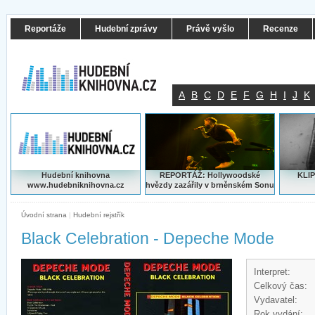
Reportáže
Hudební zprávy
Právě vyšlo
Recenze
A
B
C
D
E
F
G
H
I
J
K
Hudební knihovna
REPORTÁŽ: Hollywoodské
KLIP
www.hudebniknihovna.cz
hvězdy zazářily v brněnském Sonu
Úvodní strana
|
Hudební rejstřík
Black Celebration - Depeche Mode
Interpret:
Celkový čas:
Vydavatel:
Rok vydání: