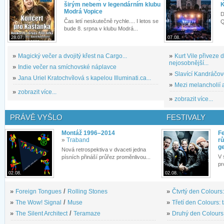
širým nebem v legendárním klubu
K
Modrá Vopice
D
Čas letí neskutečně rychle.... I letos se
Q
bude 8. srpna v klubu Modrá...
28.07.
07.08.
»
Magický večer a dvojitý křest na Cargo...
»
Kurt Vile přiveze
nejosobnější...
»
Indie večer na smíchovské náplavce
»
Slavící Kandráčov
»
Jana Uriel Kratochvílová s kapelou Illuminati.ca...
»
Mezi melancholií a
»
zobrazit více...
»
zobrazit více...
PRÁVĚ VYŠLO
FESTIVALY
Montáž 1996–2014
Fe
»
Traband
rů
g
Nová retrospektiva v dvaceti jedna
V 
písních přináší průřez proměnlivou...
pr
02.08.
02.08.
»
Foreign Tongues
/
Rolling Stones
»
Čtvrtý den Colours:
»
The Wow! Signal
/
Muse
»
Třetí den Colours: 
»
The Silent Architect
/
Teramaze
»
Druhý den Colours: 