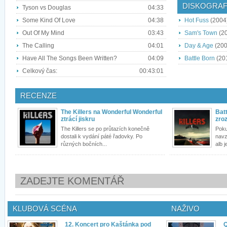
DISKOGRAF
Tyson vs Douglas
04:33
Some Kind Of Love
04:38
Hot Fuss
(2004
Out Of My Mind
03:43
Sam's Town
(2
The Calling
04:01
Day & Age
(200
Have All The Songs Been Written?
04:09
Battle Born
(20
Celkový čas:
00:43:01
RECENZE
The Killers na Wonderful Wonderful
Batt
ztrácí jiskru
zro
The Killers se po průtazích konečně
Poku
dostali k vydání páté řadovky. Po
navz
různých bočních...
alb 
ZADEJTE KOMENTÁŘ
KLUBOVÁ SCÉNA
NAŽIVO
12. Koncert pro Kaštánka pod
Q