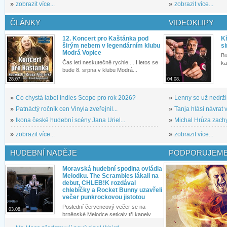
»
zobrazit více...
»
zobrazit více...
ČLÁNKY
VIDEOKLIPY
12. Koncert pro Kaštánka pod
Kř
širým nebem v legendárním klubu
si
Modrá Vopice
Bu
Čas letí neskutečně rychle.... I letos se
ka
bude 8. srpna v klubu Modrá...
28.07.
04.08.
»
Co chystá label Indies Scope pro rok 2026?
»
Lenny se už nedrží
»
Patnáctý ročník cen Vinyla zveřejnil...
»
Tanja hlásí návrat v
»
Ikona české hudební scény Jana Uriel...
»
Michal Hrůza zachyc
»
zobrazit více...
»
zobrazit více...
HUDEBNÍ NADĚJE
PODPORUJEME
Moravská hudební spodina ovládla
Melodku. The Scrambles lákali na
debut, CHLEB!K rozdával
chlebíčky a Rocket Bunny uzavřeli
večer punkrockovou jistotou
Poslední červencový večer se na
03.08.
brněnské Melodce setkaly tři kapely...