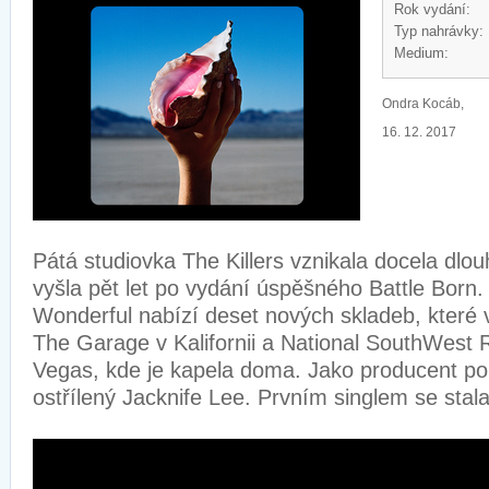
Rok vydání:
Typ nahrávky:
Medium:
Ondra Kocáb,
16. 12. 2017
Pátá studiovka The Killers vznikala docela dl
vyšla pět let po vydání úspěšného Battle Born
Wonderful nabízí deset nových skladeb, které v
The Garage v Kalifornii a National SouthWest 
Vegas, kde je kapela doma. Jako producent p
ostřílený Jacknife Lee. Prvním singlem se sta