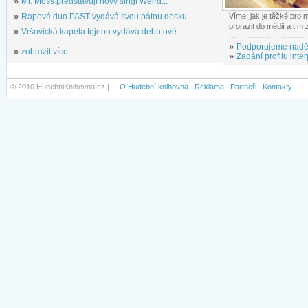
»
Mr. Moss představují nový singl Weird...
»
Rapové duo PAST vydává svou pátou desku...
Víme, jak je těžké pro
prorazit do médií a tím
»
Vršovická kapela tojeon vydává debutové...
»
Podporujeme nadě
»
zobrazit více...
»
Zadání profilu inter
© 2010 HudebniKnihovna.cz |
O Hudební knihovna
Reklama
Partneři
Kontakty