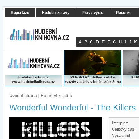
Reportáže
Hudební zprávy
Právě vyšlo
Recenze
A
B
C
D
E
F
G
H
I
J
K
Hudební knihovna
REPORTÁŽ: Hollywoodské
KLIP
www.hudebniknihovna.cz
hvězdy zazářily v brněnském Sonu
Úvodní strana
|
Hudební rejstřík
Wonderful Wonderful - The Killers
Interpret:
Celkový čas:
Vydavatel: