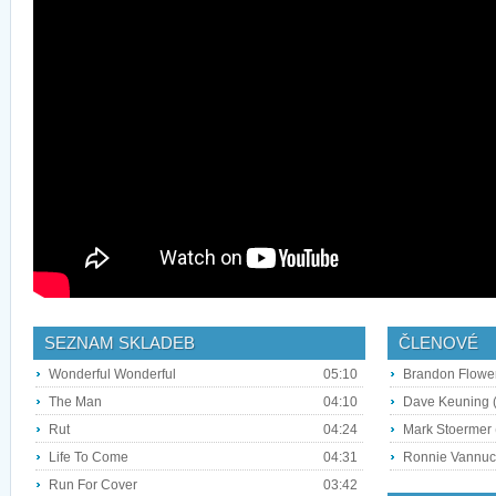
SEZNAM SKLADEB
ČLENOVÉ
Wonderful Wonderful
05:10
Brandon Flower
The Man
04:10
Dave Keuning (
Rut
04:24
Mark Stoermer 
Life To Come
04:31
Ronnie Vannucci
Run For Cover
03:42