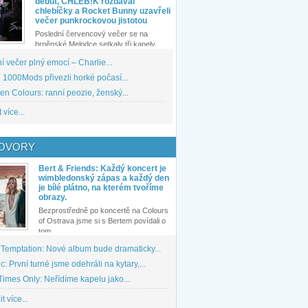
debut, CHLEB!K rozdával
chlebíčky a Rocket Bunny uzavřeli
večer punkrockovou jistotou
Poslední červencový večer se na
brněnské Melodce setkaly tři kapely...
 večer plný emocí – Charlie...
1000Mods přivezli horké počasí...
den Colours: ranní peozie, ženský...
 více...
OVORY
Bert & Friends: Každý koncert je
wimbledonský zápas a každý den
je bílé plátno, na kterém tvoříme
obrazy.
Bezprostředně po koncertě na Colours
of Ostrava jsme si s Bertem povídali o
tom,...
 Temptation: Nové album bude dramaticky...
: První turné jsme odehráli na kytary,...
imes Only: Neřídíme kapelu jako...
t více...