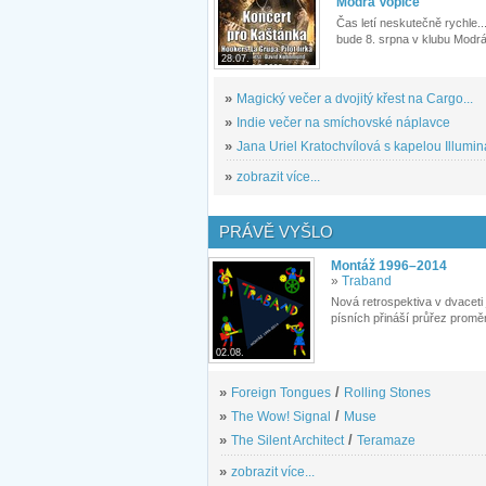
Modrá Vopice
Čas letí neskutečně rychle...
bude 8. srpna v klubu Modrá
28.07.
»
Magický večer a dvojitý křest na Cargo...
»
Indie večer na smíchovské náplavce
»
Jana Uriel Kratochvílová s kapelou Illuminat
»
zobrazit více...
PRÁVĚ VYŠLO
Montáž 1996–2014
»
Traband
Nová retrospektiva v dvaceti
písních přináší průřez proměn
02.08.
»
Foreign Tongues
/
Rolling Stones
»
The Wow! Signal
/
Muse
»
The Silent Architect
/
Teramaze
»
zobrazit více...