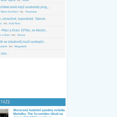
 Wow! Signal
Int.:
Muse
chitekt aneb když australský prog,...
Silent Architect
Int.:
Teramaze
, uhrančivé, hypnotické. Takové...
ic
Int.:
Acid Row
 Ptáci a Draci: EPčko, se kterým...
i a Draci
Int.:
Jinany
 se (studiově) loučí vynikající...
adeth
Int.:
Megadeth
 více...
TÁŽE
Moravská hudební spodina ovládla
Melodku. The Scrambles lákali na