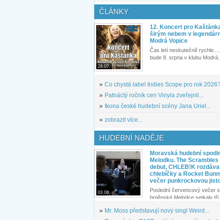
ČLÁNKY
12. Koncert pro Kaštánk
širým nebem v legendár
Modrá Vopice
Čas letí neskutečně rychle.... 
bude 8. srpna v klubu Modrá.
28.07.
»
Co chystá label Indies Scope pro rok 2026
»
Patnáctý ročník cen Vinyla zveřejnil...
»
Ikona české hudební scény Jana Uriel...
»
zobrazit více...
HUDEBNÍ NADĚJE
Moravská hudební spodin
Melodku. The Scrambles l
debut, CHLEB!K rozdáva
chlebíčky a Rocket Bunn
večer punkrockovou jist
Poslední červencový večer s
03.08.
brněnské Melodce setkaly tři 
»
Mr. Moss představují nový singl Weird...