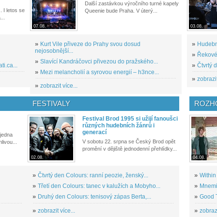
Další zastávkou výročního turné kapely
. I letos se
Queenie bude Praha. V úterý...
...
07.08.
03.08.
»
Kurt Vile přiveze do Prahy svou dosud
»
Hudební
nejosobnější...
»
Řekové 
»
Slavící Kandráčovci přivezou do pražského...
i.ca...
»
Čtvrtý 
»
Mezi melancholií a syrovou energií – h3nce...
»
zobrazit
»
zobrazit více...
FESTIVALY
ROZH
Festival Brod 1995 si užijí fanoušci
různých hudebních žánrů i
generací
 jedna
V sobotu 22. srpna se Český Brod opět
livou...
promění v dějiště jednodenní přehlídky...
02.08.
04.08.
»
Čtvrtý den Colours: ranní peozie, ženský...
»
Within
»
Třetí den Colours: tanec v kalužích a Mobyho...
»
Mnemic
»
Druhý den Colours: tenisový zápas Berta,...
»
Good T
»
zobrazit více...
»
zobrazi