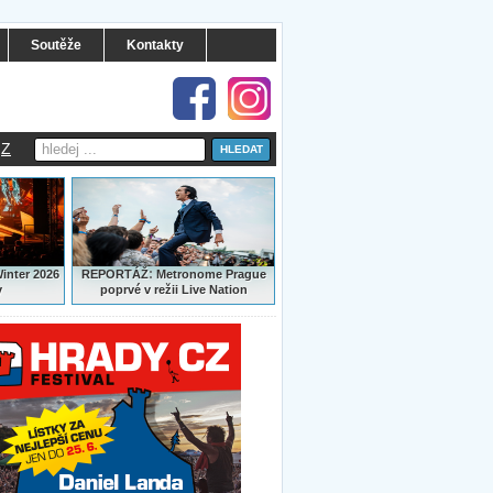
Soutěže
Kontakty
Z
:
Winter 2026
REPORTÁŽ
Metronome Prague
y
poprvé v režii Live Nation