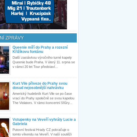
NÍ ZPRÁVY
Queenie míří do Prahy a rozezní
Křižíkovu fontánu
Další zastávkou výročního turné kapely
Queenie bude Praha. V úterý 11. srpna se
v rámci 20 let Tour představí...
Kurt Vile přiveze do Prahy svou
dosud nejosobnější nahrávku
Americký hudebník Kurt Vile se po čase
vrací do Prahy společně se svou kapelou
The Violators. V rámci koncertní šňůry...
Vstupenky na Veveří vyhrály Lucie a
Gabriela
Putovní festival Hrady CZ pokračuje o
tomto víkendu na Veveří. V naší soutěži