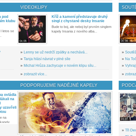
VIDEOKLIPY
SOUT
a pod
Kříž a kamení představuje druhý
ním klubu
singl z chystané desky Insanie
Bude to boj, ale neboj byl prvním singlem
I letos se
kapely Insania z nového alba...
..
04.08.
06.08.
?
»
Lenny se už nedrží zpátky a nechává...
»
Soutěž
»
Tanja hlásí návrat v plné síle
»
Na Toč
»
Michal Hrůza zachycuje v novém klipu sílu...
»
Vyhraj
»
zobrazit více...
»
zobrazi
PODPORUJEME NADĚJNÉ KAPELY
PODCA
a ovládla
ákali na
l
y uzavřeli
otou
e na
19.07.
kapely...
»
Tři De