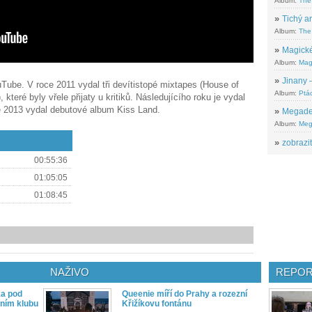
Album:
The
»
Tichý ar
Album:
The 
»
Magické
Album:
Mag
»
Jinany –
Tube. V roce 2011 vydal tři devítistopé mixtapes (House of
Album:
Ptác
které byly vřele přijaty u kritiků. Následujícího roku je vydal
e 2013 vydal debutové album Kiss Land.
»
Megadeth
Album:
Meg
»
zobrazit
00:55:36
01:05:05
01:08:45
NAŽIVO
REPOR
ka pod
Queenie míří do Prahy a rozezní
ním klubu
Křižíkovu fontánu