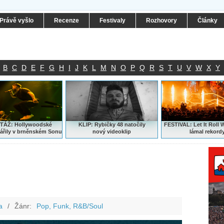
Právě vyšlo
Recenze
Festivaly
Rozhovory
Články
B
C
D
E
F
G
H
I
J
K
L
M
N
O
P
Q
R
S
T
U
V
W
X
Y
ÁŽ: Hollywoodské
KLIP: Rybičky 48 natočily
FESTIVAL:
Let It Roll 
ářily v brněnském Sonu
nový
videoklip
lámal rekord
a
/
Žánr:
Pop, Funk, R&B/Soul