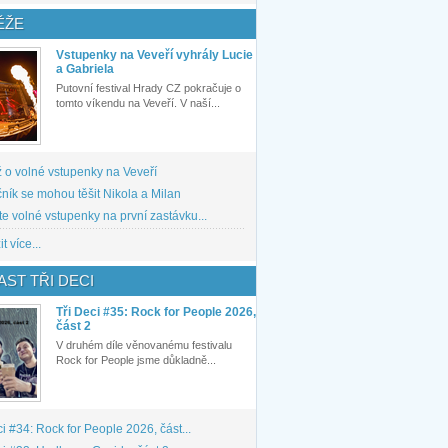
ĚŽE
Vstupenky na Veveří vyhrály Lucie
a Gabriela
Putovní festival Hrady CZ pokračuje o
tomto víkendu na Veveří. V naší...
 o volné vstupenky na Veveří
ník se mohou těšit Nikola a Milan
te volné vstupenky na první zastávku...
t více...
ST TŘI DECI
Tři Deci #35: Rock for People 2026,
část 2
V druhém díle věnovanému festivalu
Rock for People jsme důkladně...
ci #34: Rock for People 2026, část...