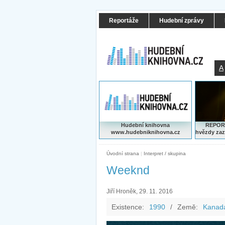
Reportáže
Hudební zprávy
A
Hudební knihovna
REPORT
www.hudebniknihovna.cz
hvězdy zaz
Úvodní strana
|
Interpret / skupina
Weeknd
Jiří Hroněk, 29. 11. 2016
Existence:
1990
/
Země:
Kanad