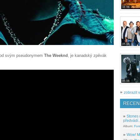
06.08.
05.08.
 pod svým pseudonymem
The Weeknd
, je kanadský zpěvák
05.08.
»
zobrazit v
RECEN
»
Stones 
předvádí..
Album:
For
»
Wow! M