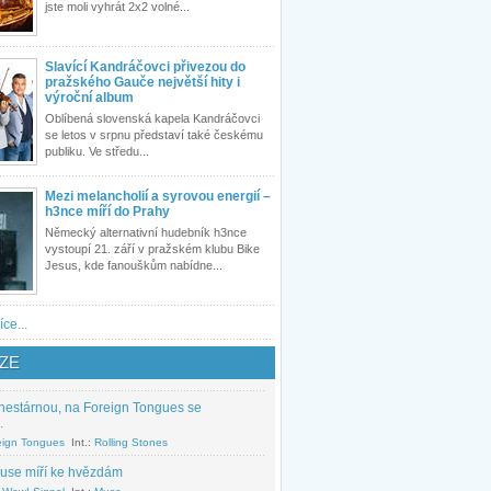
jste moli vyhrát 2x2 volné...
Slavící Kandráčovci přivezou do
pražského Gauče největší hity i
výroční album
Oblíbená slovenská kapela Kandráčovci
se letos v srpnu představí také českému
publiku. Ve středu...
Mezi melancholií a syrovou energií –
h3nce míří do Prahy
Německý alternativní hudebník h3nce
vystoupí 21. září v pražském klubu Bike
Jesus, kde fanouškům nabídne...
íce...
ZE
nestárnou, na Foreign Tongues se
.
eign Tongues
Int.:
Rolling Stones
use míří ke hvězdám