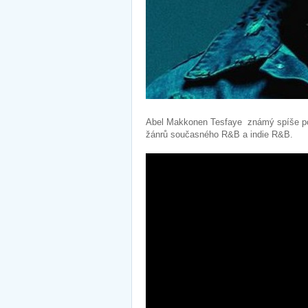
Abel Makkonen Tesfaye známý spíše
žánrů současného R&B a indie R&B.