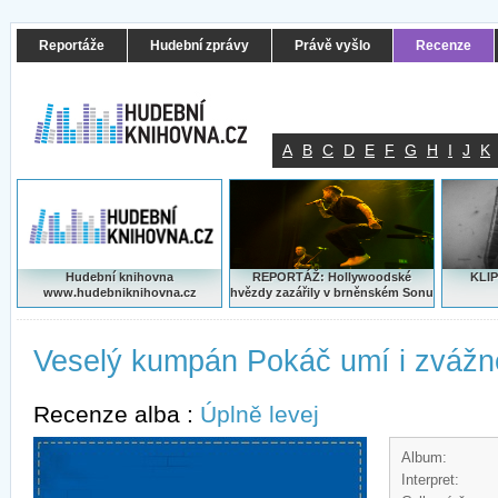
Reportáže
Hudební zprávy
Právě vyšlo
Recenze
A
B
C
D
E
F
G
H
I
J
K
Hudební knihovna
REPORTÁŽ: Hollywoodské
KLIP
www.hudebniknihovna.cz
hvězdy zazářily v brněnském Sonu
Veselý kumpán Pokáč umí i zvážn
Recenze alba :
Úplně levej
Album:
Interpret: