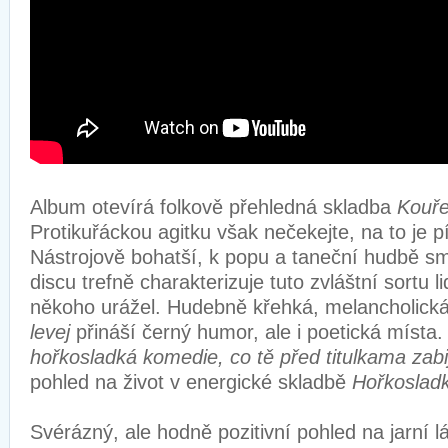
Album otevírá folkově přehledná skladba
Kouře
Protikuřáckou agitku však nečekejte, na to je p
Nástrojově bohatší, k popu a taneční hudbě sm
discu trefně charakterizuje tuto zvláštní sortu li
někoho urážel. Hudebně křehká, melancholická
levej
přináší černý humor, ale i poetická místa
hořkosladká komedie, co tě před titulkama zabi
pohled na život v energické skladbě
Hořkoslad
Svérázný, ale hodně pozitivní pohled na jarní l