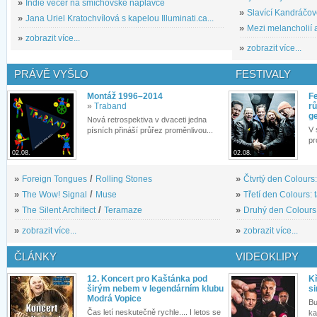
»
Indie večer na smíchovské náplavce
»
Slavící Kandráčov
»
Jana Uriel Kratochvílová s kapelou Illuminati.ca...
»
Mezi melancholií a
»
zobrazit více...
»
zobrazit více...
PRÁVĚ VYŠLO
FESTIVALY
Montáž 1996–2014
Fe
»
Traband
rů
g
Nová retrospektiva v dvaceti jedna
V 
písních přináší průřez proměnlivou...
pr
02.08.
02.08.
»
Foreign Tongues
/
Rolling Stones
»
Čtvrtý den Colours:
»
The Wow! Signal
/
Muse
»
Třetí den Colours: 
»
The Silent Architect
/
Teramaze
»
Druhý den Colours: 
»
zobrazit více...
»
zobrazit více...
ČLÁNKY
VIDEOKLIPY
12. Koncert pro Kaštánka pod
Kř
širým nebem v legendárním klubu
si
Modrá Vopice
Bu
Čas letí neskutečně rychle.... I letos se
ka