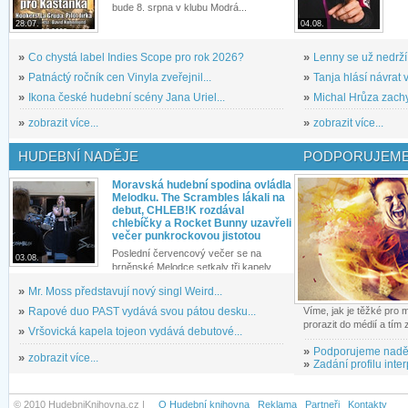
bude 8. srpna v klubu Modrá...
28.07.
04.08.
»
Co chystá label Indies Scope pro rok 2026?
»
Lenny se už nedrží
»
Patnáctý ročník cen Vinyla zveřejnil...
»
Tanja hlásí návrat v
»
Ikona české hudební scény Jana Uriel...
»
Michal Hrůza zachyc
»
zobrazit více...
»
zobrazit více...
HUDEBNÍ NADĚJE
PODPORUJEME
Moravská hudební spodina ovládla
Melodku. The Scrambles lákali na
debut, CHLEB!K rozdával
chlebíčky a Rocket Bunny uzavřeli
večer punkrockovou jistotou
Poslední červencový večer se na
03.08.
brněnské Melodce setkaly tři kapely...
»
Mr. Moss představují nový singl Weird...
»
Rapové duo PAST vydává svou pátou desku...
Víme, jak je těžké pro
prorazit do médií a tím
»
Vršovická kapela tojeon vydává debutové...
»
Podporujeme nadě
»
zobrazit více...
»
Zadání profilu inter
© 2010 HudebniKnihovna.cz |
O Hudební knihovna
Reklama
Partneři
Kontakty