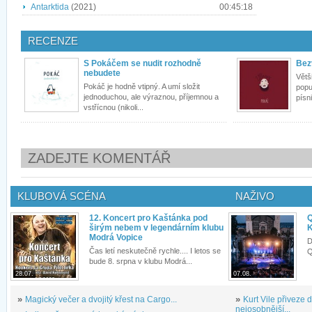
Antarktida
(2021)
00:45:18
RECENZE
S Pokáčem se nudit rozhodně
Bez
nebudete
Větš
Pokáč je hodně vtipný. A umí složit
popu
jednoduchou, ale výraznou, příjemnou a
písn
vstřícnou (nikoli...
ZADEJTE KOMENTÁŘ
KLUBOVÁ SCÉNA
NAŽIVO
12. Koncert pro Kaštánka pod
Q
širým nebem v legendárním klubu
K
Modrá Vopice
D
Čas letí neskutečně rychle.... I letos se
Q
bude 8. srpna v klubu Modrá...
28.07.
07.08.
»
Magický večer a dvojitý křest na Cargo...
»
Kurt Vile přiveze
nejosobnější...