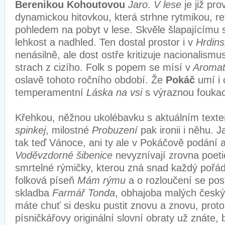
Berenikou Kohoutovou
Jaro
.
V lese
je již pr
dynamickou hitovkou, která strhne rytmikou, r
pohledem na pobyt v lese. Skvěle šlapajícímu
lehkost a nadhled. Ten dostal prostor i v
Hrdin
nenásilně, ale dost ostře kritizuje nacionalismu
strach z cizího. Folk s popem se mísí v
Aromat
oslavě tohoto ročního období. Že
Pokáč
umí i 
temperamentní
Láska na vsi
s výraznou foukac
Křehkou, něžnou ukolébavku s aktuálním text
spinkej
, milostné
Probuzení
pak ironii i něhu. Ja
tak teď Vánoce, ani ty ale v Pokáčově podání a
Voděvzdorné šibenice
nevyznívají zrovna poeti
smrtelné rýmičky, kterou zná snad každý pořád
folková píseň
Mám rýmu
a o rozloučení se pos
skladba
Farmář Tonda
, obhajoba malých český
máte chuť si desku pustit znovu a znovu, proto
písničkářovy originální slovní obraty už znáte, 