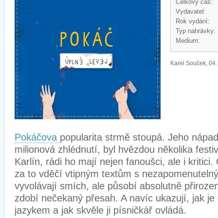
Celkový čas:
Vydavatel:
Rok vydání:
Typ nahrávky:
Medium:
Karel Souček, 04.
Pokáčova
popularita strmě stoupá. Jeho nápadi
milionová zhlédnutí, byl hvězdou několika fest
Karlín, rádi ho mají nejen fanoušci, ale i kritic
za to vděčí vtipným textům s nezapomenutelný
vyvolávají smích, ale působí absolutně přiroz
zdobí nečekaný přesah. A navíc ukazují, jak je
jazykem a jak skvěle ji písničkář ovládá.