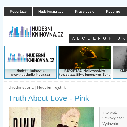
Reportáže
Hudební zprávy
Právě vyšlo
Recenze
A
B
C
D
E
F
G
H
I
J
K
Hudební knihovna
REPORTÁŽ: Hollywoodské
KLIP
www.hudebniknihovna.cz
hvězdy zazářily v brněnském Sonu
Úvodní strana
|
Hudební rejstřík
Truth About Love - Pink
Interpret:
Celkový čas:
Vydavatel: