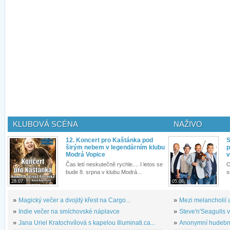
KLUBOVÁ SCÉNA
NAŽIVO
12. Koncert pro Kaštánka pod
S
širým nebem v legendárním klubu
p
Modrá Vopice
v
Čas letí neskutečně rychle.... I letos se
O
bude 8. srpna v klubu Modrá...
s
28.07.
05.08.
»
Magický večer a dvojitý křest na Cargo...
»
Mezi melancholií a
»
Indie večer na smíchovské náplavce
»
Steve'n'Seagulls v 
»
Jana Uriel Kratochvílová s kapelou Illuminati.ca...
»
Anonymní hudební 