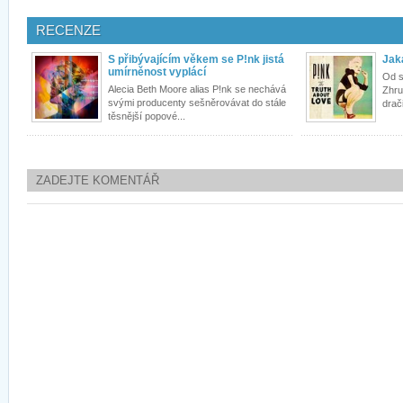
RECENZE
S přibývajícím věkem se P!nk jistá
Jak
umírněnost vyplácí
Od s
Alecia Beth Moore alias P!nk se nechává
Zhru
svými producenty sešněrovávat do stále
drači
těsnější popové...
ZADEJTE KOMENTÁŘ