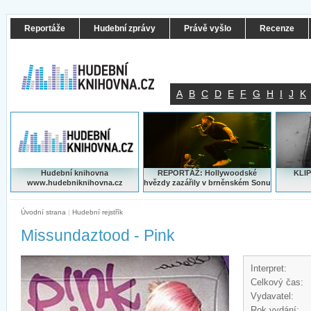
Reportáže
Hudební zprávy
Právě vyšlo
Recenze
A
B
C
D
E
F
G
H
I
J
K
Hudební knihovna
REPORTÁŽ: Hollywoodské
KLIP
www.hudebniknihovna.cz
hvězdy zazářily v brněnském Sonu
Úvodní strana
|
Hudební rejstřík
Missundaztood - Pink
Interpret:
Celkový čas:
Vydavatel:
Rok vydání: