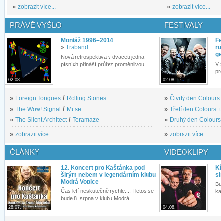
»
zobrazit více...
»
zobrazit více...
PRÁVĚ VYŠLO
FESTIVALY
Montáž 1996–2014
Fe
»
Traband
rů
g
Nová retrospektiva v dvaceti jedna
V 
písních přináší průřez proměnlivou...
pr
02.08.
02.08.
»
Foreign Tongues
/
Rolling Stones
»
Čtvrtý den Colours:
»
The Wow! Signal
/
Muse
»
Třetí den Colours: 
»
The Silent Architect
/
Teramaze
»
Druhý den Colours: 
»
zobrazit více...
»
zobrazit více...
ČLÁNKY
VIDEOKLIPY
12. Koncert pro Kaštánka pod
Kř
širým nebem v legendárním klubu
si
Modrá Vopice
Bu
Čas letí neskutečně rychle.... I letos se
ka
bude 8. srpna v klubu Modrá...
28.07.
04.08.