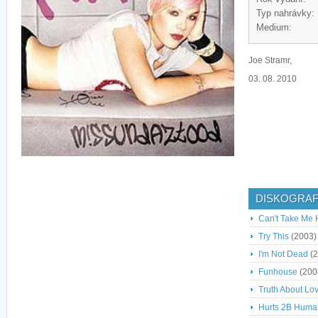
Typ nahrávky:
Medium:
Joe Stramr,
03. 08. 2010
DISKOGRAF
Can't Take Me
Try This
(2003)
I'm Not Dead
(2
Funhouse
(200
Truth About Lo
Hurts 2B Huma