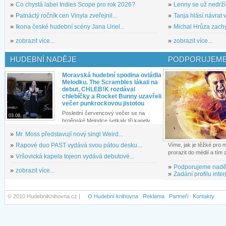
»
Co chystá label Indies Scope pro rok 2026?
»
Lenny se už nedrží
»
Patnáctý ročník cen Vinyla zveřejnil...
»
Tanja hlásí návrat v
»
Ikona české hudební scény Jana Uriel...
»
Michal Hrůza zachyc
»
zobrazit více...
»
zobrazit více...
HUDEBNÍ NADĚJE
PODPORUJEME
Moravská hudební spodina ovládla
Melodku. The Scrambles lákali na
debut, CHLEB!K rozdával
chlebíčky a Rocket Bunny uzavřeli
večer punkrockovou jistotou
Poslední červencový večer se na
03.08.
brněnské Melodce setkaly tři kapely...
»
Mr. Moss představují nový singl Weird...
»
Rapové duo PAST vydává svou pátou desku...
Víme, jak je těžké pro
prorazit do médií a tím
»
Vršovická kapela tojeon vydává debutové...
»
Podporujeme nadě
»
zobrazit více...
»
Zadání profilu inter
© 2010 HudebniKnihovna.cz |
O Hudební knihovna
Reklama
Partneři
Kontakty