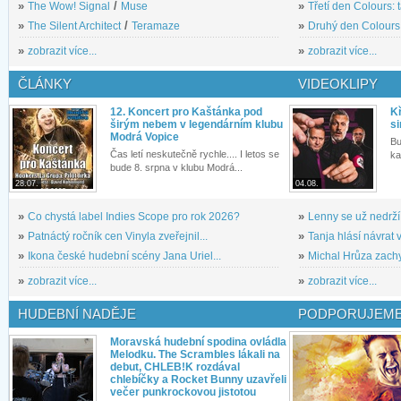
»
The Wow! Signal
/
Muse
»
Třetí den Colours: 
»
The Silent Architect
/
Teramaze
»
Druhý den Colours: 
»
zobrazit více...
»
zobrazit více...
ČLÁNKY
VIDEOKLIPY
12. Koncert pro Kaštánka pod
Kř
širým nebem v legendárním klubu
si
Modrá Vopice
Bu
Čas letí neskutečně rychle.... I letos se
ka
bude 8. srpna v klubu Modrá...
28.07.
04.08.
»
Co chystá label Indies Scope pro rok 2026?
»
Lenny se už nedrží
»
Patnáctý ročník cen Vinyla zveřejnil...
»
Tanja hlásí návrat v
»
Ikona české hudební scény Jana Uriel...
»
Michal Hrůza zachyc
»
zobrazit více...
»
zobrazit více...
HUDEBNÍ NADĚJE
PODPORUJEME
Moravská hudební spodina ovládla
Melodku. The Scrambles lákali na
debut, CHLEB!K rozdával
chlebíčky a Rocket Bunny uzavřeli
večer punkrockovou jistotou