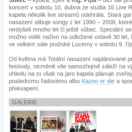
Šukec
– kytara, zpěv a
Ing. Pípa
– bicí tak pr
koncert v sobotu 10. dubna ze studia 16 Live 
kapela několik live streamů odehrála. Stará ga
nasazení slibuje songy z let 1990 – 2008, které
neslyšeli mnoho let či ještě vůbec. Speciální 
možno vidět naživo na odložené oslavě 30 let, 
ve velkém sále pražské Lucerny v sobot
Od května má Totální nasazení naplánované pr
festivaly, nicméně vše samozřejmě záleží na vý
ohledu na to však na jaro kapela plánuje zveřej
poslednímu řadovému albu
Kazoo or die
a spou
překvapení.
GALERIE