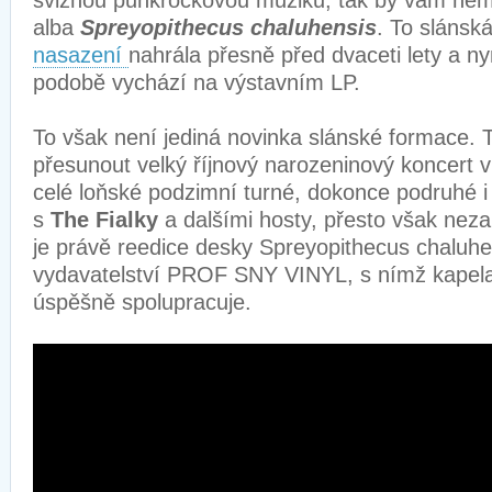
svižnou punkrockovou muziku, tak by vám nem
alba
Spreyopithecus chaluhensis
. To slánsk
nasazení
nahrála přesně před dvaceti lety a n
podobě vychází na výstavním LP.
To však není jediná novinka slánské formace. 
přesunout velký říjnový narozeninový koncert 
celé loňské podzimní turné, dokonce podruhé i 
s
The Fialky
a dalšími hosty, přesto však nezah
je právě reedice desky Spreyopithecus chaluhe
vydavatelství PROF SNY VINYL, s nímž kapela j
úspěšně spolupracuje.