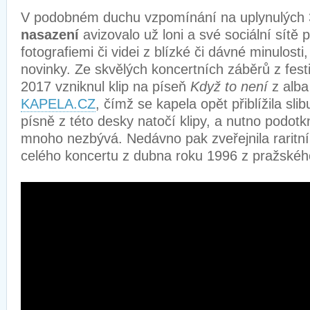
V podobném duchu vzpomínání na uplynulých 3
nasazení
avizovalo už loni a své sociální sítě p
fotografiemi či videi z blízké či dávné minulosti
novinky. Ze skvělých koncertních záběrů z fes
2017 vzniknul klip na píseň
Když to není
z alb
KAPELA.CZ
, čímž se kapela opět přiblížila sli
písně z této desky natočí klipy, a nutno podotkn
mnoho nezbývá. Nedávno pak zveřejnila raritn
celého koncertu z dubna roku 1996 z pražskéh