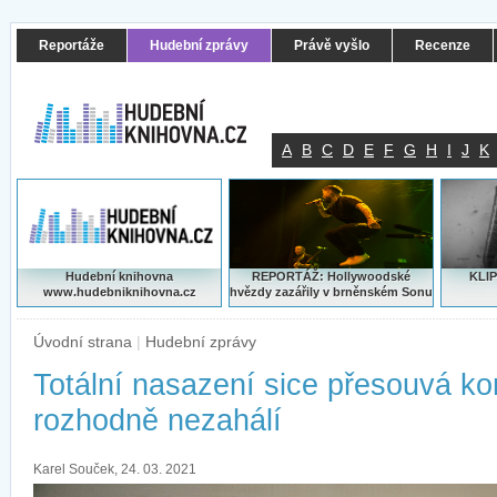
Reportáže
Hudební zprávy
Právě vyšlo
Recenze
A
B
C
D
E
F
G
H
I
J
K
Hudební knihovna
REPORTÁŽ: Hollywoodské
KLIP
www.hudebniknihovna.cz
hvězdy zazářily v brněnském Sonu
Úvodní strana
|
Hudební zprávy
Totální nasazení sice přesouvá kon
rozhodně nezahálí
Karel Souček, 24. 03. 2021