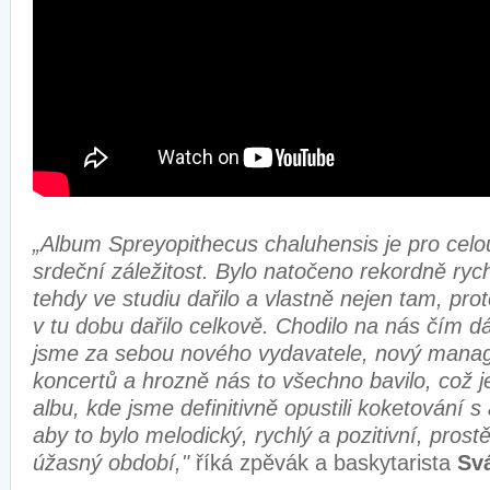
„Album Spreyopithecus chaluhensis je pro celo
srdeční záležitost. Bylo natočeno rekordně ryc
tehdy ve studiu dařilo a vlastně nejen tam, pr
v tu dobu dařilo celkově. Chodilo na nás čím dál 
jsme za sebou nového vydavatele, nový manag
koncertů a hrozně nás to všechno bavilo, což j
albu, kde jsme definitivně opustili koketování s 
aby to bylo melodický, rychlý a pozitivní, prostě
úžasný období,"
říká zpěvák a baskytarista
Sv