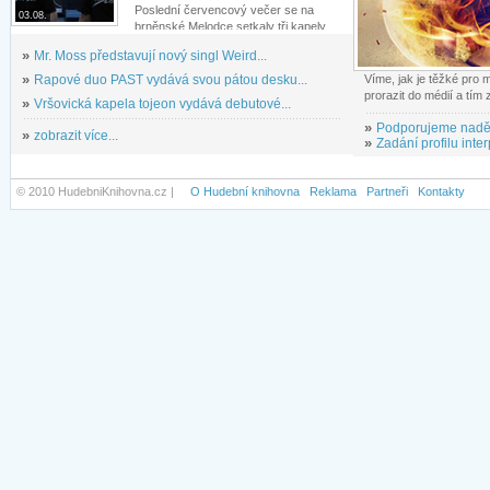
Poslední červencový večer se na
03.08.
brněnské Melodce setkaly tři kapely...
»
Mr. Moss představují nový singl Weird...
»
Rapové duo PAST vydává svou pátou desku...
Víme, jak je těžké pro
prorazit do médií a tím
»
Vršovická kapela tojeon vydává debutové...
»
Podporujeme nadě
»
zobrazit více...
»
Zadání profilu inter
© 2010 HudebniKnihovna.cz |
O Hudební knihovna
Reklama
Partneři
Kontakty