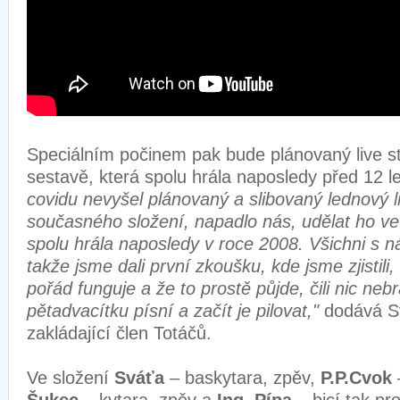
Speciálním počinem pak bude plánovaný live s
sestavě, která spolu hrála naposledy před 12 l
covidu nevyšel plánovaný a slibovaný lednový l
současného složení, napadlo nás, udělat ho ve
spolu hrála naposledy v roce 2008. Všichni s n
takže jsme dali první zkoušku, kde jsme zjistili
pořád funguje a že to prostě půjde, čili nic neb
pětadvacítku písní a začít je pilovat,"
dodává Sv
zakládající člen Totáčů.
Ve složení
Sváťa
– baskytara, zpěv,
P.P.Cvok