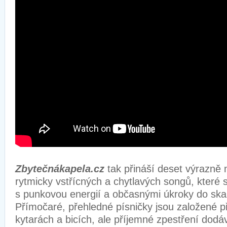
Zbytečnákapela.cz
tak přináší deset výrazně 
rytmicky vstřícných a chytlavých songů, které s
s punkovou energií a občasnými úkroky do ska 
Přímočaré, přehledné písničky jsou založené 
kytarách a bicích, ale příjemné zpestření dodá