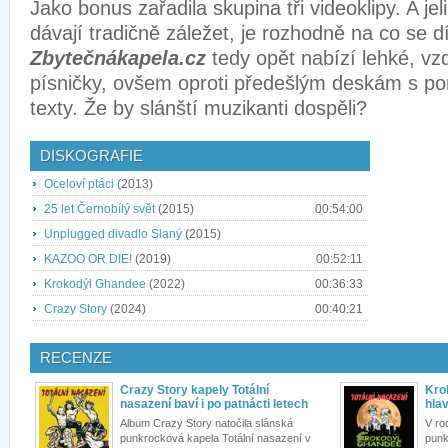
Jako bonus zařadila skupina tři videoklipy. A jel
dávají tradičně záležet, je rozhodně na co se d
Zbytečnákapela.cz
tedy opět nabízí lehké, vz
písničky, ovšem oproti předešlým deskám s po
texty. Že by slánští muzikanti dospěli?
DISKOGRAFIE
Oceloví ptáci
(2013)
25 let Černobílý svět
(2015)
00:54:00
Unplugged divadlo Slaný
(2015)
KAZOO OR DIE!
(2019)
00:52:11
Krokodýl Ghandee
(2022)
00:36:33
Crazy Story
(2024)
00:40:21
RECENZE
Crazy Story kapely Totální
Kro
nasazení baví i po patnácti letech
hlav
Album Crazy Story natočila slánská
V ro
punkrocková kapela Totální nasazení v
punk