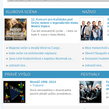
KLUBOVÁ SCÉNA
NAŽIVO
12. Koncert pro Kaštánka pod
S
širým nebem v legendárním klubu
p
Modrá Vopice
v
Čas letí neskutečně rychle.... I letos se
O
bude 8. srpna v klubu Modrá...
s
28.07.
05.08.
»
Magický večer a dvojitý křest na Cargo...
»
Mezi melancholií a
»
Indie večer na smíchovské náplavce
»
Steve'n'Seagulls v 
»
Jana Uriel Kratochvílová s kapelou Illuminati.ca...
»
Anonymní hudební 
»
zobrazit více...
»
zobrazit více...
PRÁVĚ VYŠLO
FESTIVALY
Montáž 1996–2014
Fe
»
Traband
rů
g
Nová retrospektiva v dvaceti jedna
V 
písních přináší průřez proměnlivou...
pr
02.08.
02.08.