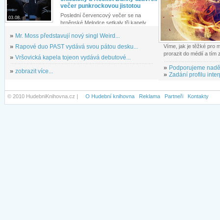
večer punkrockovou jistotou
Poslední červencový večer se na
03.08.
brněnské Melodce setkaly tři kapely...
»
Mr. Moss představují nový singl Weird...
»
Rapové duo PAST vydává svou pátou desku...
Víme, jak je těžké pro
prorazit do médií a tím
»
Vršovická kapela tojeon vydává debutové...
»
Podporujeme nadě
»
zobrazit více...
»
Zadání profilu inter
© 2010 HudebniKnihovna.cz |
O Hudební knihovna
Reklama
Partneři
Kontakty