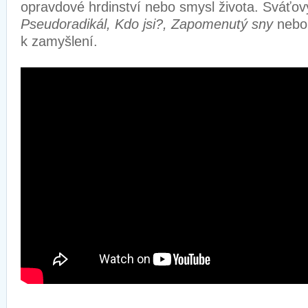
opravdové hrdinství nebo smysl života. Sváťov
Pseudoradikál, Kdo jsi?, Zapomenutý sny
neb
k zamyšlení.