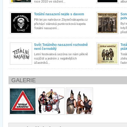
roce 2010 ve složení...
albu
Totální nasazení nejde s davem
Son
poho
Pět let po nahrávce Zbytečnákapela.cz
Byl 
přichází slánská punkrocková kapela
když
Totální nasazení...
předě
Svět Totálního nasazení rozhodně
Totá
není černobílý
ptá
Letní festivalová sezóna se nám pěkně
Totá
rozjíždí a jedním z nejpilnějších
zběs
účastníků...
řado
GALERIE