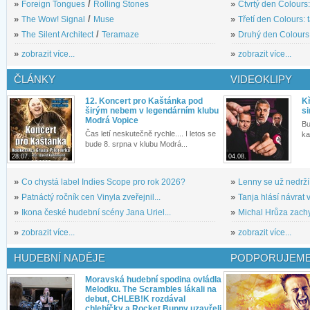
»
Foreign Tongues
/
Rolling Stones
»
Čtvrtý den Colours:
»
The Wow! Signal
/
Muse
»
Třetí den Colours: 
»
The Silent Architect
/
Teramaze
»
Druhý den Colours: 
»
zobrazit více...
»
zobrazit více...
ČLÁNKY
VIDEOKLIPY
12. Koncert pro Kaštánka pod
Kř
širým nebem v legendárním klubu
si
Modrá Vopice
Bu
Čas letí neskutečně rychle.... I letos se
ka
bude 8. srpna v klubu Modrá...
28.07.
04.08.
»
Co chystá label Indies Scope pro rok 2026?
»
Lenny se už nedrží
»
Patnáctý ročník cen Vinyla zveřejnil...
»
Tanja hlásí návrat v
»
Ikona české hudební scény Jana Uriel...
»
Michal Hrůza zachyc
»
zobrazit více...
»
zobrazit více...
HUDEBNÍ NADĚJE
PODPORUJEME
Moravská hudební spodina ovládla
Melodku. The Scrambles lákali na
debut, CHLEB!K rozdával
chlebíčky a Rocket Bunny uzavřeli