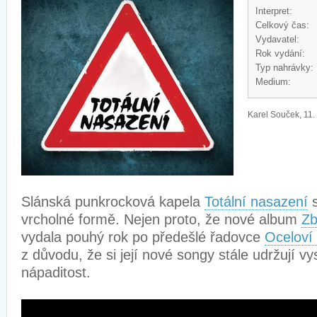
Interpret:
Celkový čas:
Vydavatel:
Rok vydání:
Typ nahrávky:
Medium:
Karel Souček, 11.
Slánská punkrocková kapela
Totální nasazení
s
vrcholné formě. Nejen proto, že nové album
Zb
vydala pouhý rok po předešlé řadovce
Oceloví 
z důvodu, že si její nové songy stále udržují vy
nápaditost.