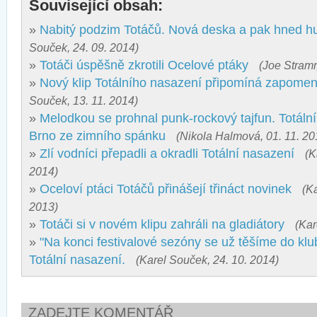
Související obsah:
»
Nabitý podzim Totáčů. Nová deska a pak hned hu
Souček, 24. 09. 2014)
»
Totáči úspěšně zkrotili Ocelové ptáky
(Joe Stramr
»
Nový klip Totálního nasazení připomíná zapomen
Souček, 13. 11. 2014)
»
Melodkou se prohnal punk-rockový tajfun. Totáln
Brno ze zimního spánku
(Nikola Halmová, 01. 11. 20
»
Zlí vodníci přepadli a okradli Totální nasazení
(K
2014)
»
Oceloví ptáci Totáčů přinášejí třináct novinek
(K
2013)
»
Totáči si v novém klipu zahráli na gladiátory
(Kar
»
"Na konci festivalové sezóny se už těšíme do klu
Totální nasazení.
(Karel Souček, 24. 10. 2014)
ZADEJTE KOMENTÁŘ