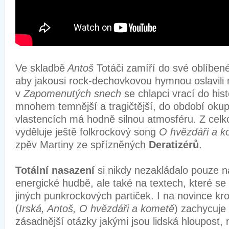
Ve skladbě
Antoš
Totáči zamíří do své oblíbené
aby jakousi rock-dechovkovou hymnou oslavili 
v
Zapomenutých snech
se chlapci vrací do hist
mnohem temnější a tragičtější, do období oku
vlastencích má hodně silnou atmosféru. Z celk
vyděluje ještě folkrockový song
O hvězdáři a 
zpěv Martiny ze spřízněných
Deratizérů
.
Totální nasazení
si nikdy nezakládalo pouze n
energické hudbě, ale také na textech, které se 
jiných punkrockových partiček. I na novince k
(
Irská, Antoš, O hvězdáři a kometě
) zachycuje 
zásadnější otázky jakými jsou lidská hloupost,