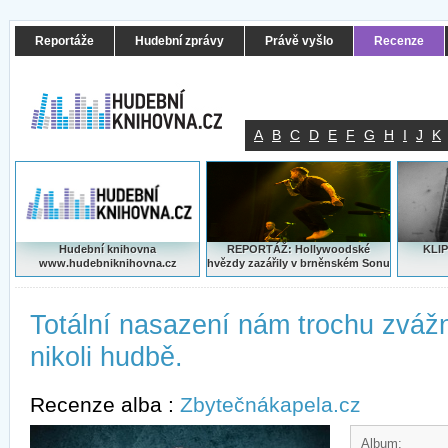
Reportáže
Hudební zprávy
Právě vyšlo
Recenze
A
B
C
D
E
F
G
H
I
J
K
Hudební knihovna
REPORTÁŽ: Hollywoodské
KLIP
www.hudebniknihovna.cz
hvězdy zazářily v brněnském Sonu
Totální nasazení nám trochu zvážn
nikoli hudbě.
Recenze alba :
Zbytečnákapela.cz
Album: