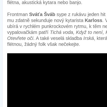
flétna, akustická kytara nebo banjo.
Frontman
Sváťa Šváb
sype z rukávu jeden hi
mu zdatně sekunduje nový kytarista
Karloss
. 
ubírá v rychlém punkrockovém rytmu, k těm ne
vypalovačkám patří
Tichá voda, Když to není, 
Otevřete oči
. A také veselá skladba
Irská
, kter
flétnou, žádný folk však nečekejte.