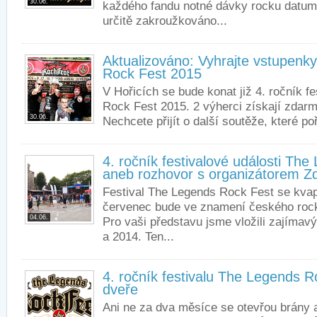
30.06.
každého fandu notné dávky rocku datum 
určitě zakroužkováno...
Aktualizováno: Vyhrajte vstupenk
Rock Fest 2015
V Hořicích se bude konat již 4. ročník f
Rock Fest 2015. 2 výherci získají zdar
30.06.
Nechcete přijít o další soutěže, které po
4. ročník festivalové události Th
aneb rozhovor s organizátorem 
Festival The Legends Rock Fest se kvap
červenec bude ve znamení českého rock
04.06.
Pro vaši představu jsme vložili zajímavý
a 2014. Ten...
4. ročník festivalu The Legends R
dveře
Ani ne za dva měsíce se otevřou brány a