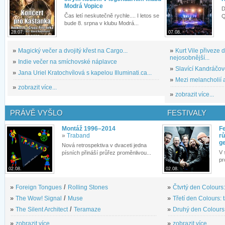
Modrá Vopice
D
Čas letí neskutečně rychle.... I letos se
Q
bude 8. srpna v klubu Modrá...
28.07.
07.08.
»
Magický večer a dvojitý křest na Cargo...
»
Kurt Vile přiveze
nejosobnější...
»
Indie večer na smíchovské náplavce
»
Slavící Kandráčov
»
Jana Uriel Kratochvílová s kapelou Illuminati.ca...
»
Mezi melancholií a
»
zobrazit více...
»
zobrazit více...
PRÁVĚ VYŠLO
FESTIVALY
Montáž 1996–2014
Fe
»
Traband
rů
g
Nová retrospektiva v dvaceti jedna
V 
písních přináší průřez proměnlivou...
pr
02.08.
02.08.
»
Foreign Tongues
/
Rolling Stones
»
Čtvrtý den Colours:
»
The Wow! Signal
/
Muse
»
Třetí den Colours: 
»
The Silent Architect
/
Teramaze
»
Druhý den Colours: 
»
zobrazit více...
»
zobrazit více...