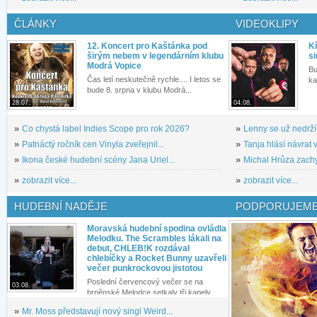
ČLÁNKY
VIDEOKLIPY
12. Koncert pro Kaštánka pod
Kř
širým nebem v legendárním klubu
si
Modrá Vopice
Bu
Čas letí neskutečně rychle.... I letos se
ka
bude 8. srpna v klubu Modrá...
28.07.
04.08.
»
Co chystá label Indies Scope pro rok 2026?
»
Lenny se už nedrží
»
Patnáctý ročník cen Vinyla zveřejnil...
»
Tanja hlásí návrat v
»
Ikona české hudební scény Jana Uriel...
»
Michal Hrůza zachyc
»
zobrazit více...
»
zobrazit více...
HUDEBNÍ NADĚJE
PODPORUJEME
Moravská hudební spodina ovládla
Melodku. The Scrambles lákali na
debut, CHLEB!K rozdával
chlebíčky a Rocket Bunny uzavřeli
večer punkrockovou jistotou
Poslední červencový večer se na
03.08.
brněnské Melodce setkaly tři kapely...
»
Mr. Moss představují nový singl Weird...