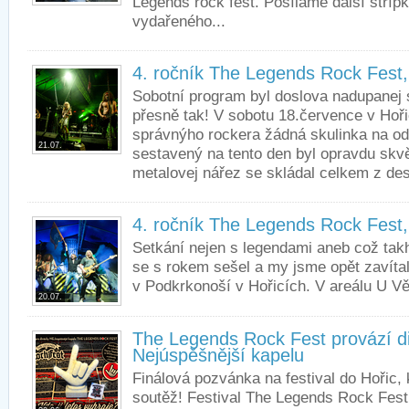
Legends rock fest. Posíláme další střípk
vydařeného...
4. ročník The Legends Rock Fest,
Sobotní program byl doslova nadupanej 
přesně tak! V sobotu 18.července v Hoři
správnýho rockera žádná skulinka na o
21.07.
sestavený na tento den byl opravdu skv
metalovej nářez se skládal celkem z des
4. ročník The Legends Rock Fest,
Setkání nejen s legendami aneb což takh
se s rokem sešel a my jsme opět zavítal
v Podkrkonoší v Hořicích. V areálu U V
20.07.
The Legends Rock Fest provází d
Nejúspěšnější kapelu
Finálová pozvánka na festival do Hořic,
soutěž! Festival The Legends Rock Fest