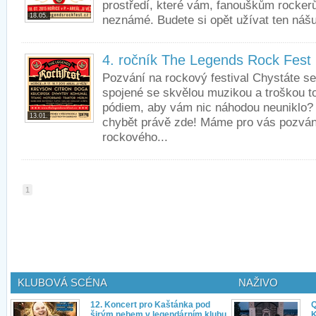
prostředí, které vám, fanouškům rocker
18.05.
neznámé. Budete si opět užívat ten nášu
4. ročník The Legends Rock Fest
Pozvání na rockový festival Chystáte se v
spojené se skvělou muzikou a troškou t
pódiem, aby vám nic náhodou neuniklo? 
13.01.
chybět právě zde! Máme pro vás pozvání
rockového...
1
KLUBOVÁ SCÉNA
NAŽIVO
12. Koncert pro Kaštánka pod
Q
širým nebem v legendárním klubu
K