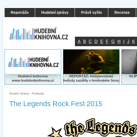
Reportáže
Hudební zprávy
Právě vyšlo
Recenze
A
B
C
D
E
F
G
H
I
J
K
Hudební knihovna
REPORTÁŽ: Hollywoodské
KLIP
www.hudebniknihovna.cz
hvězdy zazářily v brněnském Sonu
Úvodní strana
|
Festivaly
The Legends Rock Fest 2015