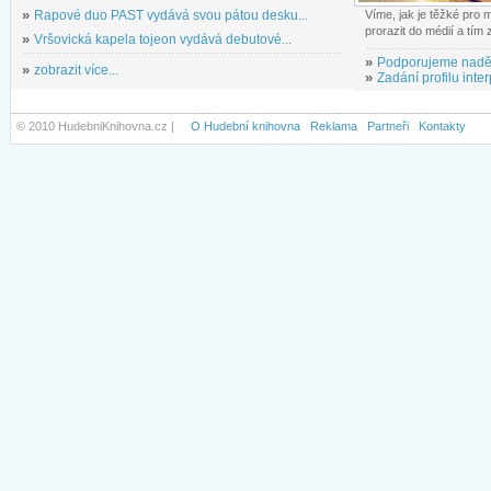
»
Rapové duo PAST vydává svou pátou desku...
Víme, jak je těžké pro
prorazit do médií a tím
»
Vršovická kapela tojeon vydává debutové...
»
Podporujeme nadě
»
zobrazit více...
»
Zadání profilu inter
© 2010 HudebniKnihovna.cz |
O Hudební knihovna
Reklama
Partneři
Kontakty