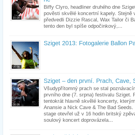
Biffy Clyro, headliner druhého dne Sziget
pověsti skvělé koncertní kapely. Stejně 
10.08.
předvedli Dizzie Rascal, Wax Tailor či B
tento den byl spíše odpočinkový,...
Sziget 2013: Fotogalerie Ballon Pa
08.08.
Sziget – den první. Prach, Cave,
Všudypřítomný prach se stal poznávac
prvního dne (7. srpna) festivalu Sziget.
tentokrát hlavně skvělé koncerty, který
08.08.
Anansie a Nick Cave & The Bad Seeds.
stage otevřel už v 16 hodin britský zpěv
soulový koncert doprovázela...