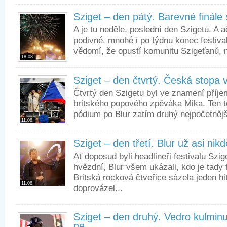
Sziget – den pátý. Barevné finále
A je tu neděle, poslední den Szigetu. A 
podivné, mnohé i po týdnu konec festiva
vědomí, že opustí komunitu Szigeťanů, n
18.08.
Sziget – den čtvrtý. Česká stopa
Čtvrtý den Szigetu byl ve znamení příje
britského popového zpěváka Mika. Ten tot
pódium po Blur zatím druhý nejpočetnější
11.08.
Sziget – den třetí. Blur už asi ni
Ať doposud byli headlineři festivalu Szige
hvězdní, Blur všem ukázali, kdo je tady 
Britská rocková čtveřice sázela jeden h
11.08.
doprovázel...
Sziget – den druhý. Vedro kulminu
ne