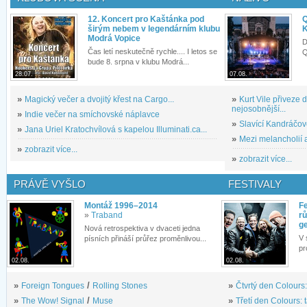
12. Koncert pro Kaštánka pod
Q
širým nebem v legendárním klubu
K
Modrá Vopice
D
Čas letí neskutečně rychle.... I letos se
Q
bude 8. srpna v klubu Modrá...
28.07.
07.08.
»
Magický večer a dvojitý křest na Cargo...
»
Kurt Vile přiveze
nejosobnější...
»
Indie večer na smíchovské náplavce
»
Slavící Kandráčov
»
Jana Uriel Kratochvílová s kapelou Illuminati.ca...
»
Mezi melancholií a
»
zobrazit více...
»
zobrazit více...
PRÁVĚ VYŠLO
FESTIVALY
Montáž 1996–2014
Fe
»
Traband
rů
g
Nová retrospektiva v dvaceti jedna
V 
písních přináší průřez proměnlivou...
pr
02.08.
02.08.
»
Foreign Tongues
/
Rolling Stones
»
Čtvrtý den Colours:
»
The Wow! Signal
/
Muse
»
Třetí den Colours: 