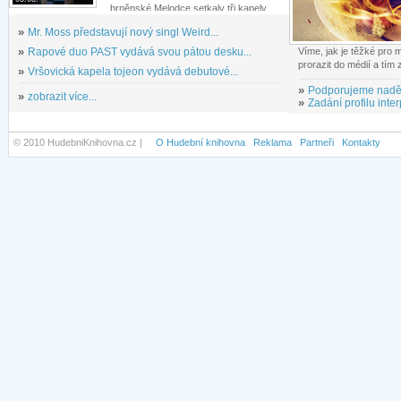
brněnské Melodce setkaly tři kapely...
»
Mr. Moss představují nový singl Weird...
»
Rapové duo PAST vydává svou pátou desku...
Víme, jak je těžké pro
prorazit do médií a tím
»
Vršovická kapela tojeon vydává debutové...
»
Podporujeme nadě
»
zobrazit více...
»
Zadání profilu inter
© 2010 HudebniKnihovna.cz |
O Hudební knihovna
Reklama
Partneři
Kontakty