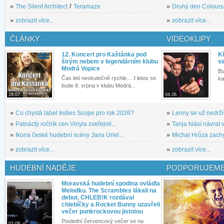
»
The Silent Architect
/
Teramaze
»
Druhý den Colours: 
»
zobrazit více...
»
zobrazit více...
ČLÁNKY
VIDEOKLIPY
12. Koncert pro Kaštánka pod
Kř
širým nebem v legendárním klubu
si
Modrá Vopice
Bu
Čas letí neskutečně rychle.... I letos se
ka
bude 8. srpna v klubu Modrá...
28.07.
04.08.
»
Co chystá label Indies Scope pro rok 2026?
»
Lenny se už nedrží
»
Patnáctý ročník cen Vinyla zveřejnil...
»
Tanja hlásí návrat v
»
Ikona české hudební scény Jana Uriel...
»
Michal Hrůza zachyc
»
zobrazit více...
»
zobrazit více...
HUDEBNÍ NADĚJE
PODPORUJEME
Moravská hudební spodina ovládla
Melodku. The Scrambles lákali na
debut, CHLEB!K rozdával
chlebíčky a Rocket Bunny uzavřeli
večer punkrockovou jistotou
Poslední červencový večer se na
03.08.