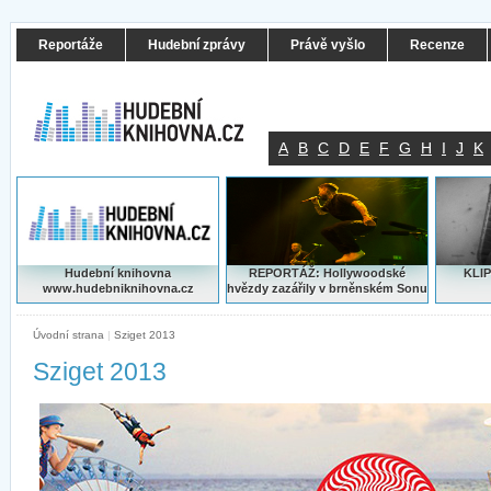
Reportáže
Hudební zprávy
Právě vyšlo
Recenze
A
B
C
D
E
F
G
H
I
J
K
Hudební knihovna
REPORTÁŽ: Hollywoodské
KLIP
www.hudebniknihovna.cz
hvězdy zazářily v brněnském Sonu
Úvodní strana
|
Sziget 2013
Sziget 2013