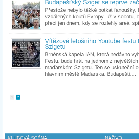
Budapešťský Sziget se teprve začí
Přestože nebylo těžké potkat fanoušky, k
vzdálených koutů Evropy, už v sobotu, b
přeci jen dnem, kdy se rozlehlý areál spí
07.08.
Vítězové letošního Youtube festu 
Szigetu
Brněnská kapela IAN, která nedávno vy
Festu, bude hrát na jednom z největších
25.07.
maďarském Szigetu. Ten se uskuteční od
hlavním městě Maďarska, Budapešti....
1
2
KLUBOVÁ SCÉNA
NAŽIVO