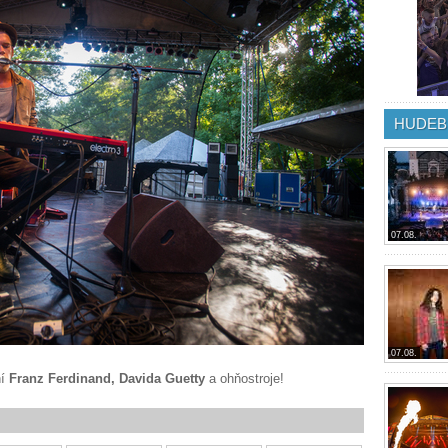
HUDEB
07.08.
07.08.
ní
Franz Ferdinand,
Davida Guetty
a ohňostroje!