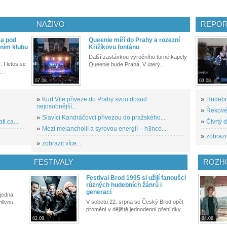
NAŽIVO
REPOR
ka pod
Queenie míří do Prahy a rozezní
ním klubu
Křižíkovu fontánu
Další zastávkou výročního turné kapely
. I letos se
Queenie bude Praha. V úterý...
...
07.08.
03.08.
»
Kurt Vile přiveze do Prahy svou dosud
»
Hudební
nejosobnější...
»
Řekové 
»
Slavící Kandráčovci přivezou do pražského...
i.ca...
»
Čtvrtý 
»
Mezi melancholií a syrovou energií – h3nce...
»
zobrazit
»
zobrazit více...
FESTIVALY
ROZH
Festival Brod 1995 si užijí fanoušci
různých hudebních žánrů i
generací
 jedna
V sobotu 22. srpna se Český Brod opět
livou...
promění v dějiště jednodenní přehlídky...
02.08.
04.08.