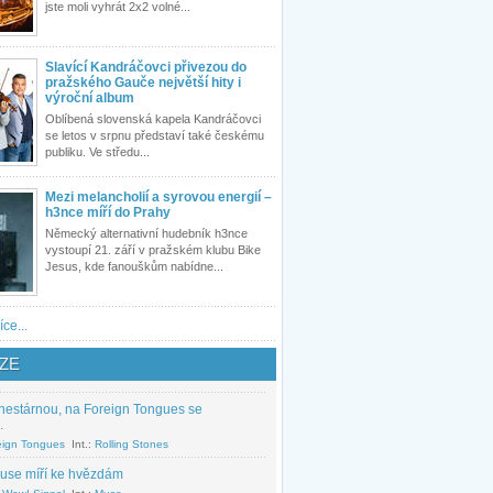
jste moli vyhrát 2x2 volné...
Slavící Kandráčovci přivezou do
pražského Gauče největší hity i
výroční album
Oblíbená slovenská kapela Kandráčovci
se letos v srpnu představí také českému
publiku. Ve středu...
Mezi melancholií a syrovou energií –
h3nce míří do Prahy
Německý alternativní hudebník h3nce
vystoupí 21. září v pražském klubu Bike
Jesus, kde fanouškům nabídne...
íce...
ZE
nestárnou, na Foreign Tongues se
.
eign Tongues
Int.:
Rolling Stones
use míří ke hvězdám