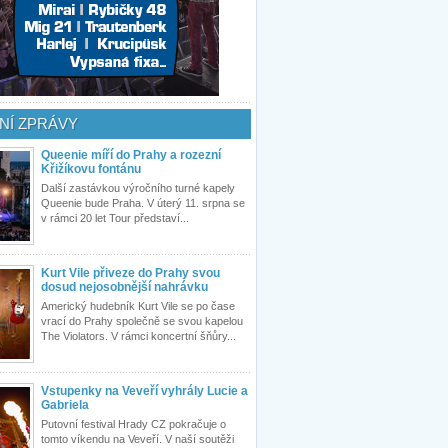
NÍ ZPRÁVY
Queenie míří do Prahy a rozezní
Křižíkovu fontánu
Další zastávkou výročního turné kapely
Queenie bude Praha. V úterý 11. srpna se
v rámci 20 let Tour představí...
Kurt Vile přiveze do Prahy svou
dosud nejosobnější nahrávku
Americký hudebník Kurt Vile se po čase
vrací do Prahy společně se svou kapelou
The Violators. V rámci koncertní šňůry...
Vstupenky na Veveří vyhrály Lucie a
Gabriela
Putovní festival Hrady CZ pokračuje o
tomto víkendu na Veveří. V naší soutěži