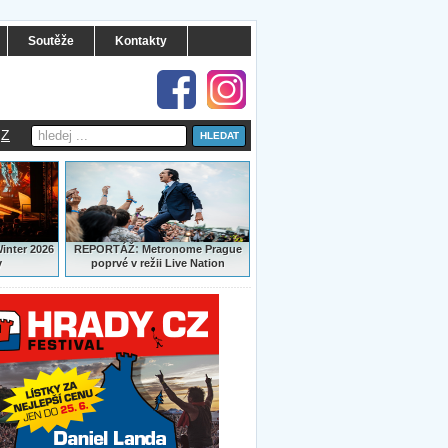
Soutěže
Kontakty
Z
:
Winter 2026
REPORTÁŽ
Metronome Prague
y
poprvé v režii Live Nation