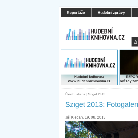
Reportáže
Hudební zprávy
A
Hudební knihovna
REPORT
www.hudebniknihovna.cz
hvězdy zaz
Úvodní strana
|
Sziget 2013
Sziget 2013: Fotogaler
Jiří Klecan, 19. 08. 2013