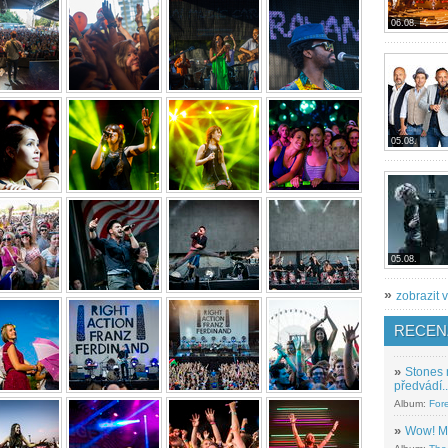
06.08.
05.08.
05.08.
»
zobrazit v
RECEN
»
Stones 
předvádí..
Album:
For
»
Wow! M