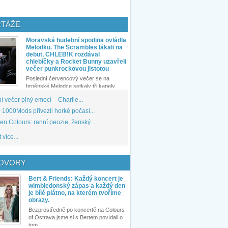
TÁŽE
Moravská hudební spodina ovládla
Melodku. The Scrambles lákali na
debut, CHLEB!K rozdával
chlebíčky a Rocket Bunny uzavřeli
večer punkrockovou jistotou
Poslední červencový večer se na
brněnské Melodce setkaly tři kapely...
 večer plný emocí – Charlie...
1000Mods přivezli horké počasí...
den Colours: ranní peozie, ženský...
 více...
OVORY
Bert & Friends: Každý koncert je
wimbledonský zápas a každý den
je bílé plátno, na kterém tvoříme
obrazy.
Bezprostředně po koncertě na Colours
of Ostrava jsme si s Bertem povídali o
tom,...