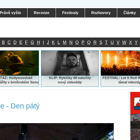
Právě vyšlo
Recenze
Festivaly
Rozhovory
Články
B
C
D
E
F
G
H
I
J
K
L
M
N
O
P
Q
R
S
T
U
V
W
X
Y
ÁŽ: Hollywoodské
KLIP: Rybičky 48 natočily
FESTIVAL:
Let It Roll 
ářily v brněnském Sonu
nový
videoklip
lámal rekord
ie - Den pátý