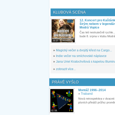
KLUBOVÁ SCÉNA
12. Koncert pro Kaštán
širým nebem v legendár
Modrá Vopice
Čas letí neskutečně rychle...
bude 8. srpna v klubu Modrá
28.07.
»
Magický večer a dvojitý křest na Cargo...
»
Indie večer na smíchovské náplavce
»
Jana Uriel Kratochvílová s kapelou Illuminat
»
zobrazit více...
PRÁVĚ VYŠLO
Montáž 1996–2014
»
Traband
Nová retrospektiva v dvaceti
písních přináší průřez proměn
02.08.