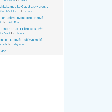
 Wow! Signal
Int.:
Muse
chitekt aneb když australský prog,...
Silent Architect
Int.:
Teramaze
, uhrančivé, hypnotické. Takové...
ic
Int.:
Acid Row
 Ptáci a Draci: EPčko, se kterým...
i a Draci
Int.:
Jinany
 se (studiově) loučí vynikající...
adeth
Int.:
Megadeth
 více...