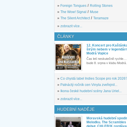
»
Foreign Tongues
/
Rolling Stones
»
The Wow! Signal
/
Muse
»
The Silent Architect
/
Teramaze
»
zobrazit více...
ČLÁNKY
12. Koncert pro Kaštánk
širým nebem v legendár
Modrá Vopice
Čas letí neskutečně rychle.... 
bude 8. srpna v klubu Modrá.
28.07.
»
Co chystá label Indies Scope pro rok 2026
»
Patnáctý ročník cen Vinyla zveřejnil...
»
Ikona české hudební scény Jana Uriel...
»
zobrazit více...
HUDEBNÍ NADĚJE
Moravská hudební spodin
Melodku. The Scrambles l
debut, CHLEB!K rozdáva