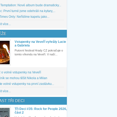
 Temptation: Nové album bude dramaticky...
: První turné jsme odehráli na kytary,...
imes Only: Neřídíme kapelu jako...
t více...
ĚŽE
Vstupenky na Veveří vyhrály Lucie
a Gabriela
Putovní festival Hrady CZ pokračuje o
tomto víkendu na Veveří. V naší...
 o volné vstupenky na Veveří
ník se mohou těšit Nikola a Milan
te volné vstupenky na první zastávku...
t více...
ST TŘI DECI
Tři Deci #35: Rock for People 2026,
část 2