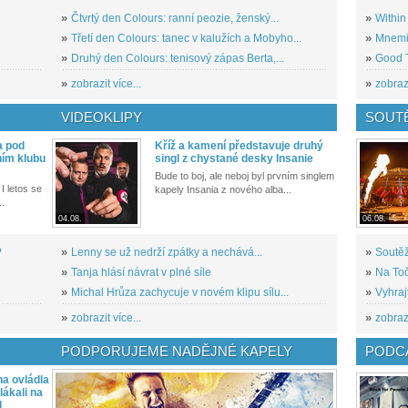
»
Čtvrtý den Colours: ranní peozie, ženský...
»
Within
»
Třetí den Colours: tanec v kalužích a Mobyho...
»
Mnemic
»
Druhý den Colours: tenisový zápas Berta,...
»
Good T
»
zobrazit více...
»
zobrazi
VIDEOKLIPY
SOUT
a pod
Kříž a kamení představuje druhý
ním klubu
singl z chystané desky Insanie
Bude to boj, ale neboj byl prvním singlem
I letos se
kapely Insania z nového alba...
..
04.08.
06.08.
?
»
Lenny se už nedrží zpátky a nechává...
»
Soutěž
»
Tanja hlásí návrat v plné síle
»
Na Toč
»
Michal Hrůza zachycuje v novém klipu sílu...
»
Vyhraj
»
zobrazit více...
»
zobrazi
PODPORUJEME NADĚJNÉ KAPELY
PODCA
a ovládla
ákali na
l