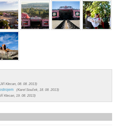
(Jiří Klecan, 08. 08. 2013)
ostrojem
(Karel Souček, 18. 08. 2013)
Jiří Klecan, 19. 08. 2013)