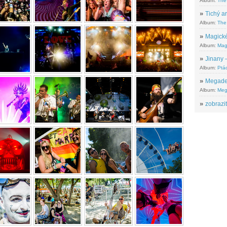
Album:
The
»
Tichý ar
Album:
The 
»
Magické
Album:
Mag
»
Jinany –
Album:
Ptác
»
Megadeth
Album:
Meg
»
zobrazit