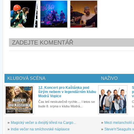
ZADEJTE KOMENTÁŘ
KLUBOVÁ SCÉNA
NAŽIVO
12. Koncert pro Kaštánka pod
S
širým nebem v legendárním klubu
p
Modrá Vopice
v
Čas letí neskutečně rychle.... I letos se
O
bude 8. srpna v klubu Modrá...
s
28.07.
05.08.
»
Magický večer a dvojitý křest na Cargo...
»
Mezi melancholií a
»
Indie večer na smíchovské náplavce
»
Steve'n'Seagulls v 