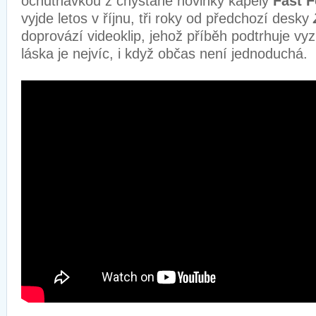
ochutnávkou z chystané novinky kapely
Fast 
vyjde letos v říjnu, tři roky od předchozí desky
doprovází videoklip, jehož příběh podtrhuje vyz
láska je nejvíc, i když občas není jednoduc