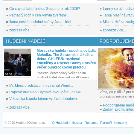
»
Co chystá label Indies Scope pro rok 2026?
»
Lenny se už nedrží
»
Patnáctý ročník cen Vinyla zveřejnil...
»
Tanja hlásí návrat v
»
Ikona české hudební scény Jana Uriel...
»
Michal Hrůza zachyc
»
zobrazit více...
»
zobrazit více...
HUDEBNÍ NADĚJE
PODPORUJEME
Moravská hudební spodina ovládla
Melodku. The Scrambles lákali na
debut, CHLEB!K rozdával
chlebíčky a Rocket Bunny uzavřeli
večer punkrockovou jistotou
Poslední červencový večer se na
03.08.
brněnské Melodce setkaly tři kapely...
»
Mr. Moss představují nový singl Weird...
»
Rapové duo PAST vydává svou pátou desku...
Víme, jak je těžké pro
prorazit do médií a tím
»
Vršovická kapela tojeon vydává debutové...
»
Podporujeme nadě
»
zobrazit více...
»
Zadání profilu inter
© 2010 HudebniKnihovna.cz |
O Hudební knihovna
Reklama
Partneři
Kontakty