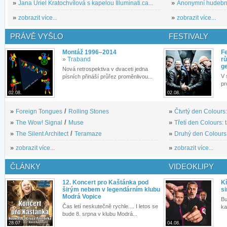
»
Jana Uriel Kratochvílová s kapelou Illuminati.ca...
»
Anonymní hudební 
»
zobrazit více...
»
zobrazit více...
PRÁVĚ VYŠLO
FESTIVALY
Montáž 1996–2014
Fe
»
Traband
rů
g
Nová retrospektiva v dvaceti jedna
V 
písních přináší průřez proměnlivou...
pr
02.08.
02.08.
»
Foreign Tongues
/
Rolling Stones
»
Čtvrtý den Colours:
»
The Wow! Signal
/
Muse
»
Třetí den Colours: 
»
The Silent Architect
/
Teramaze
»
Druhý den Colours: 
»
zobrazit více...
»
zobrazit více...
ČLÁNKY
VIDEOKLIPY
12. Koncert pro Kaštánka pod
Kř
širým nebem v legendárním klubu
si
Modrá Vopice
Bu
Čas letí neskutečně rychle.... I letos se
ka
bude 8. srpna v klubu Modrá...
28.07.
04.08.