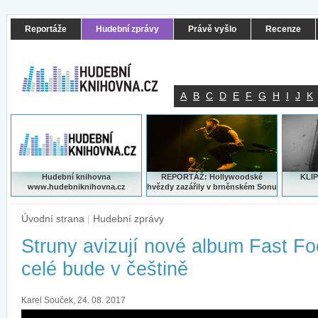
Reportáže
Hudební zprávy
Právě vyšlo
Recenze
A
B
C
D
E
F
G
H
I
J
K
Hudební knihovna
REPORTÁŽ: Hollywoodské
KLIP
www.hudebniknihovna.cz
hvězdy zazářily v brněnském Sonu
Úvodní strana
|
Hudební zprávy
Struny avizují nové album Fast Fo
celé bude v češtině
Karel Souček, 24. 08. 2017