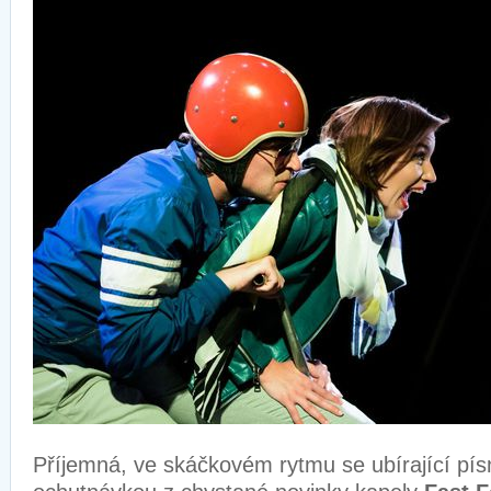
Příjemná, ve skáčkovém rytmu se ubírající pí