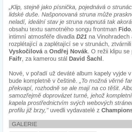
„Klip, stejně jako písnička, pojednává o strunác
lidské duše. Našponovaná struna může praskn
neladí, ideální stav je struna napnutá tak akorá
obsahu textu samotného songu frontman
Fido
intimní atmosféře divadla
D21
na Vinohradech a
rozplétající a zaplétající se v strunách, ztvárnil
Vyskočilová
a
Ondřej Novák
. O režii klipu se
Faifr
, za kamerou stál
David Šachl
.
Nové, v pořadí už deváté album kapely vyjde v 
bude kompletně v češtině.
„To možná věrné fa
překvapí, rozhodně se ale mají na co těšit. Al
samozřejmě doprovázet turné, jehož kompletní
kapela prostřednictvím svých webových strán
profilu již brzy,"
uvedli vydavatelé z
Champions
GALERIE