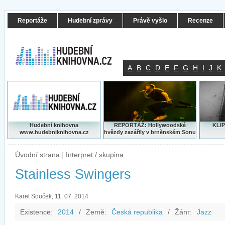
Reportáže
Hudební zprávy
Právě vyšlo
Recenze
A
B
C
D
E
F
G
H
I
J
K
Hudební knihovna
REPORTÁŽ: Hollywoodské
KLIP
www.hudebniknihovna.cz
hvězdy zazářily v brněnském Sonu
Úvodní strana
|
Interpret / skupina
Stainless Swingers
Karel Souček, 11. 07. 2014
Existence:
2014
/
Země:
Česká republika
/
Žánr:
Jazz