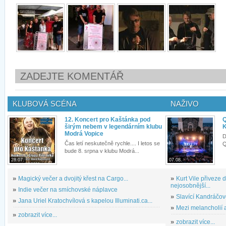
ZADEJTE KOMENTÁŘ
KLUBOVÁ SCÉNA
NAŽIVO
12. Koncert pro Kaštánka pod
Q
širým nebem v legendárním klubu
K
Modrá Vopice
D
Čas letí neskutečně rychle.... I letos se
Q
bude 8. srpna v klubu Modrá...
28.07.
07.08.
»
Magický večer a dvojitý křest na Cargo...
»
Kurt Vile přiveze
nejosobnější...
»
Indie večer na smíchovské náplavce
»
Slavící Kandráčov
»
Jana Uriel Kratochvílová s kapelou Illuminati.ca...
»
Mezi melancholií a
»
zobrazit více...
»
zobrazit více...