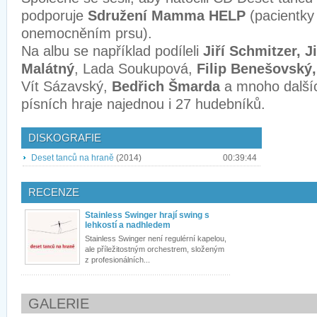
podporuje
Sdružení Mamma HELP
(pacientky
onemocněním prsu).
Na albu se například podíleli
Jiří Schmitzer, J
Malátný
, Lada Soukupová,
Filip Benešovský,
Vít Sázavský,
Bedřich Šmarda
a mnoho dalšíc
písních hraje najednou i 27 hudebníků.
DISKOGRAFIE
Deset tanců na hraně
(2014)
00:39:44
RECENZE
Stainless Swinger hrají swing s
lehkostí a nadhledem
Stainless Swinger není regulérní kapelou,
ale příležitostným orchestrem, složeným
z profesionálních...
GALERIE