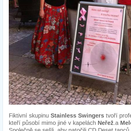
Fiktivní skupinu
Stainless Swingers
tvoří prof
kteří působí mimo jiné v kapelách
Neřež
.a
Mel
Společně se sešli, aby natočili CD Deset tanců