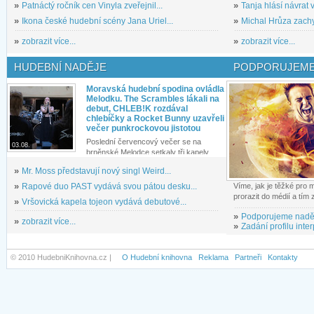
»
Patnáctý ročník cen Vinyla zveřejnil...
»
Tanja hlásí návrat v
»
Ikona české hudební scény Jana Uriel...
»
Michal Hrůza zachyc
»
zobrazit více...
»
zobrazit více...
HUDEBNÍ NADĚJE
PODPORUJEME
Moravská hudební spodina ovládla
Melodku. The Scrambles lákali na
debut, CHLEB!K rozdával
chlebíčky a Rocket Bunny uzavřeli
večer punkrockovou jistotou
Poslední červencový večer se na
03.08.
brněnské Melodce setkaly tři kapely...
»
Mr. Moss představují nový singl Weird...
»
Rapové duo PAST vydává svou pátou desku...
Víme, jak je těžké pro
prorazit do médií a tím
»
Vršovická kapela tojeon vydává debutové...
»
Podporujeme nadě
»
zobrazit více...
»
Zadání profilu inter
© 2010 HudebniKnihovna.cz |
O Hudební knihovna
Reklama
Partneři
Kontakty