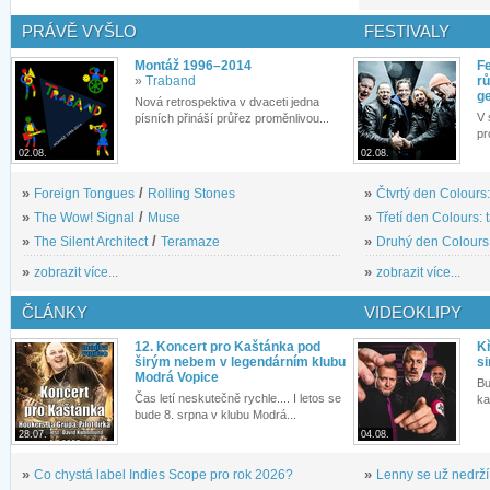
PRÁVĚ VYŠLO
FESTIVALY
Montáž 1996–2014
Fe
»
Traband
rů
g
Nová retrospektiva v dvaceti jedna
V 
písních přináší průřez proměnlivou...
pr
02.08.
02.08.
»
Foreign Tongues
/
Rolling Stones
»
Čtvrtý den Colours:
»
The Wow! Signal
/
Muse
»
Třetí den Colours: 
»
The Silent Architect
/
Teramaze
»
Druhý den Colours: 
»
zobrazit více...
»
zobrazit více...
ČLÁNKY
VIDEOKLIPY
12. Koncert pro Kaštánka pod
Kř
širým nebem v legendárním klubu
si
Modrá Vopice
Bu
Čas letí neskutečně rychle.... I letos se
ka
bude 8. srpna v klubu Modrá...
28.07.
04.08.
»
Co chystá label Indies Scope pro rok 2026?
»
Lenny se už nedrží