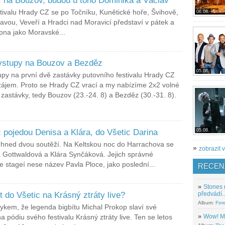
í na Bouzov, budou u toho Dominika a Václav
stivalu Hrady CZ se po Točníku, Kunětické hoře, Švihově,
06.08.
vou, Veveří a Hradci nad Moravicí představí v pátek a
rpna jako Moravské...
 vstupy na Bouzov a Bezděz
05.08.
upy na první dvě zastávky putovního festivalu Hrady CZ
zájem. Proto se Hrady CZ vrací a my nabízíme 2x2 volné
 zastávky, tedy Bouzov (23.-24. 8) a Bezděz (30.-31. 8).
 pojedou Denisa a Klára, do Všetic Darina
05.08.
 hned dvou soutěží. Na Keltskou noc do Harrachova se
»
zobrazit v
 Gottwaldová a Klára Synčáková. Jejich správné
 stageí nese název Pavla Ploce, jako poslední...
RECEN
»
Stones 
 do Všetic na Krásný ztráty live?
předvádí..
Album:
For
ykem, že legenda bigbítu Michal Prokop slaví své
»
Wow! M
 pódiu svého festivalu Krásný ztráty live. Ten se letos