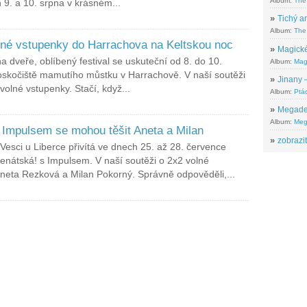
Album:
The
 9. a 10. srpna v krásném...
»
Tichý ar
Album:
The 
lné vstupenky do Harrachova na Keltskou noc
»
Magické
a dveře, oblíbený festival se uskuteční od 8. do 10.
Album:
Mag
oskočiště mamutího můstku v Harrachově. V naší soutěži
»
Jinany –
olné vstupenky. Stačí, když...
Album:
Ptác
»
Megadeth
Album:
Meg
Impulsem se mohou těšit Aneta a Milan
»
zobrazit
Vesci u Liberce přivítá ve dnech 25. až 28. července
Benátská! s Impulsem. V naší soutěži o 2x2 volné
Aneta Rezková a Milan Pokorný. Správně odpověděli,...