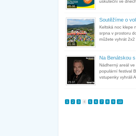
uskuteční ve dnech
05.08.
Soutěžíme o vo
Keltská noc klepe n
srpna v prostoru d
můžete vyhrát 2x2 v
01.08.
Na Benátskou s 
Nádherný areál ve 
populární festival 
vstupenky vyhráli 
23.07.
1
2
3
4
5
6
7
8
9
10