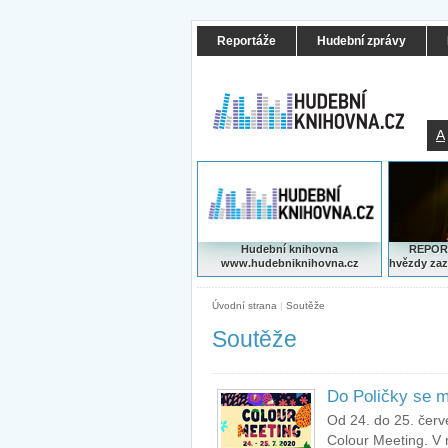
Reportáže
Hudební zprávy
A
Hudební knihovna
REPORT
www.hudebniknihovna.cz
hvězdy zaz
Úvodní strana
|
Soutěže
Soutěže
Do Poličky se m
Od 24. do 25. červ
Colour Meeting. V 