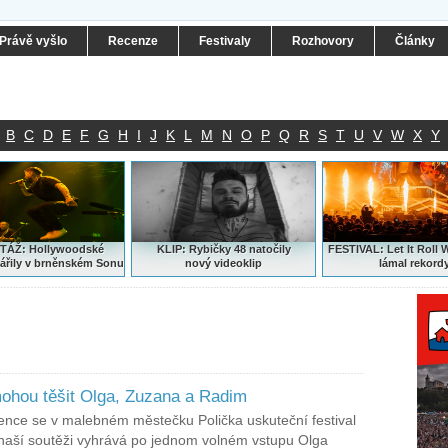
Právě vyšlo
Recenze
Festivaly
Rozhovory
Články
B
C
D
E
F
G
H
I
J
K
L
M
N
O
P
Q
R
S
T
U
V
W
X
Y
ÁŽ: Hollywoodské
KLIP: Rybičky 48 natočily
FESTIVAL:
Let It Roll 
ářily v brněnském Sonu
nový
videoklip
lámal rekord
ohou těšit Olga, Zuzana a Radim
ence se v malebném městečku Polička uskuteční festival
naší soutěži vyhrává po jednom volném vstupu Olga