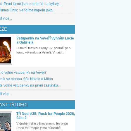
: První turné jsme odehráli na kytary,...
imes Only: Neřídíme kapelu jako...
t více...
ĚŽE
Vstupenky na Veveří vyhrály Lucie
a Gabriela
Putovní festival Hrady CZ pokračuje o
tomto víkendu na Veveří. V naší...
 o volné vstupenky na Veveří
ník se mohou těšit Nikola a Milan
te volné vstupenky na první zastávku...
t více...
ST TŘI DECI
Tři Deci #35: Rock for People 2026,
část 2
V druhém díle věnovanému festivalu
Rock for People jsme důkladně...