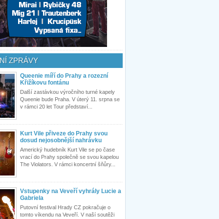
NÍ ZPRÁVY
Queenie míří do Prahy a rozezní
Křižíkovu fontánu
Další zastávkou výročního turné kapely
Queenie bude Praha. V úterý 11. srpna se
v rámci 20 let Tour představí...
Kurt Vile přiveze do Prahy svou
dosud nejosobnější nahrávku
Americký hudebník Kurt Vile se po čase
vrací do Prahy společně se svou kapelou
The Violators. V rámci koncertní šňůry...
Vstupenky na Veveří vyhrály Lucie a
Gabriela
Putovní festival Hrady CZ pokračuje o
tomto víkendu na Veveří. V naší soutěži