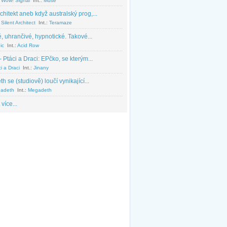
 Wow! Signal
Int.:
Muse
chitekt aneb když australský prog,...
Silent Architect
Int.:
Teramaze
, uhrančivé, hypnotické. Takové...
ic
Int.:
Acid Row
 Ptáci a Draci: EPčko, se kterým...
i a Draci
Int.:
Jinany
 se (studiově) loučí vynikající...
adeth
Int.:
Megadeth
 více...