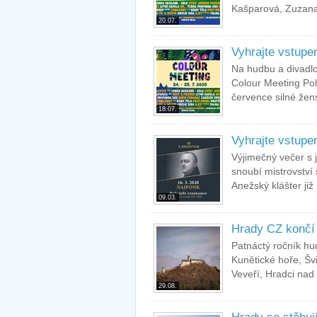
Kašparová, Zuzana
20.07.
Vyhrajte vstupe
Na hudbu a divadl
Colour Meeting Pol
července silné žens
18.07.
Vyhrajte vstup
Výjimečný večer s 
snoubí mistrovství 
Anežský klášter již
09.03.
Hrady CZ končí 
Patnáctý ročník hu
Kunětické hoře, Š
Veveří, Hradci nad 
29.08.