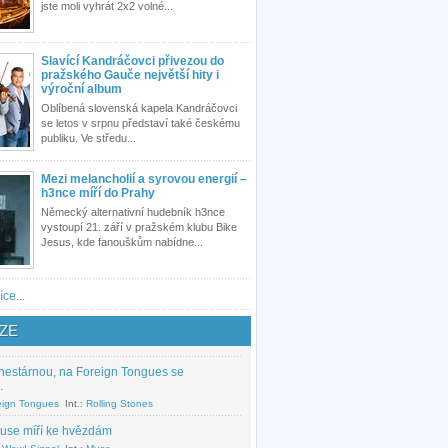
jste moli vyhrát 2x2 volné...
Slavící Kandráčovci přivezou do
pražského Gauče největší hity i
výroční album
Oblíbená slovenská kapela Kandráčovci
se letos v srpnu představí také českému
publiku. Ve středu...
Mezi melancholií a syrovou energií –
h3nce míří do Prahy
Německý alternativní hudebník h3nce
vystoupí 21. září v pražském klubu Bike
Jesus, kde fanouškům nabídne...
íce...
ZE
nestárnou, na Foreign Tongues se
.
eign Tongues
Int.:
Rolling Stones
use míří ke hvězdám