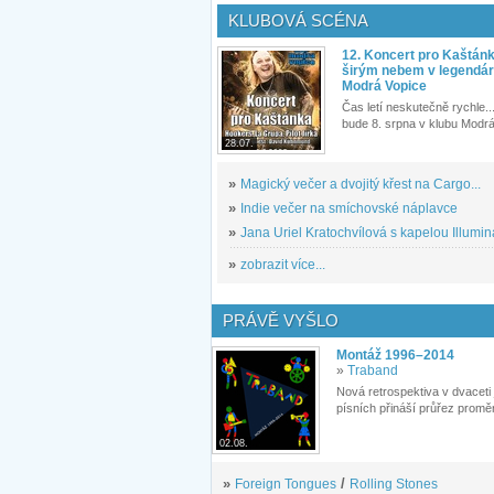
KLUBOVÁ SCÉNA
12. Koncert pro Kaštán
širým nebem v legendár
Modrá Vopice
Čas letí neskutečně rychle...
bude 8. srpna v klubu Modrá
28.07.
»
Magický večer a dvojitý křest na Cargo...
»
Indie večer na smíchovské náplavce
»
Jana Uriel Kratochvílová s kapelou Illuminat
»
zobrazit více...
PRÁVĚ VYŠLO
Montáž 1996–2014
»
Traband
Nová retrospektiva v dvaceti
písních přináší průřez proměn
02.08.
»
Foreign Tongues
/
Rolling Stones