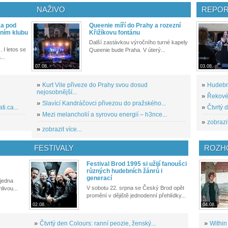
NAŽIVO
REPOR
ka pod
Queenie míří do Prahy a rozezní
ním klubu
Křižíkovu fontánu
Další zastávkou výročního turné kapely
. I letos se
Queenie bude Praha. V úterý...
...
07.08.
03.08.
»
Kurt Vile přiveze do Prahy svou dosud
»
Hudební
nejosobnější...
»
Řekové 
»
Slavící Kandráčovci přivezou do pražského...
i.ca...
»
Čtvrtý 
»
Mezi melancholií a syrovou energií – h3nce...
»
zobrazit
»
zobrazit více...
FESTIVALY
ROZH
Festival Brod 1995 si užijí fanoušci
různých hudebních žánrů i
generací
 jedna
V sobotu 22. srpna se Český Brod opět
livou...
promění v dějiště jednodenní přehlídky...
02.08.
04.08.
»
Čtvrtý den Colours: ranní peozie, ženský...
»
Within