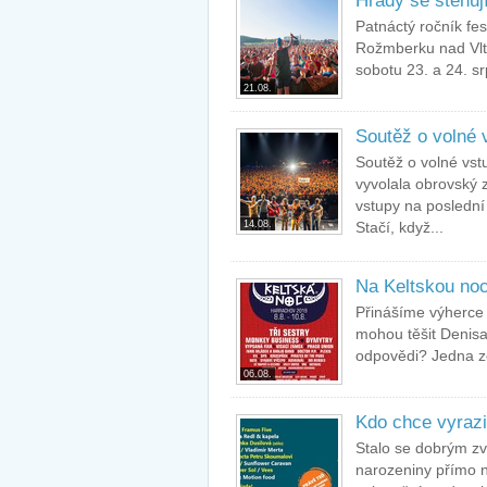
Hrady se stěhuj
Patnáctý ročník fe
Rožmberku nad Vlta
sobotu 23. a 24. s
21.08.
Soutěž o volné
Soutěž o volné vst
vyvolala obrovský 
vstupy na poslední
14.08.
Stačí, když...
Na Keltskou noc
Přinášíme výherce
mohou těšit Denisa
odpovědi? Jedna ze
06.08.
Kdo chce vyrazit
Stalo se dobrým zv
narozeniny přímo na