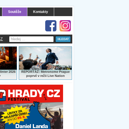
Soutěže
Kontakty
Z
:
Winter 2026
REPORTÁŽ
Metronome Prague
y
poprvé v režii Live Nation