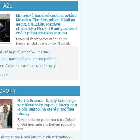
TÁŽE
Moravská hudební spodina ovládla
Melodku. The Scrambles lákali na
debut, CHLEB!K rozdával
chlebíčky a Rocket Bunny uzavřeli
večer punkrockovou jistotou
Poslední červencový večer se na
brněnské Melodce setkaly tři kapely...
 večer plný emocí – Charlie...
1000Mods přivezli horké počasí...
den Colours: ranní peozie, ženský...
 více...
OVORY
Bert & Friends: Každý koncert je
wimbledonský zápas a každý den
je bílé plátno, na kterém tvoříme
obrazy.
Bezprostředně po koncertě na Colours
of Ostrava jsme si s Bertem povídali o
tom,...
 Temptation: Nové album bude dramaticky...