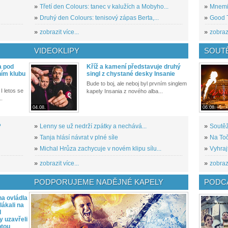
»
Třetí den Colours: tanec v kalužích a Mobyho...
»
Mnemic
»
Druhý den Colours: tenisový zápas Berta,...
»
Good T
»
zobrazit více...
»
zobrazi
VIDEOKLIPY
SOUT
a pod
Kříž a kamení představuje druhý
ním klubu
singl z chystané desky Insanie
Bude to boj, ale neboj byl prvním singlem
I letos se
kapely Insania z nového alba...
..
04.08.
06.08.
?
»
Lenny se už nedrží zpátky a nechává...
»
Soutěž
»
Tanja hlásí návrat v plné síle
»
Na Toč
»
Michal Hrůza zachycuje v novém klipu sílu...
»
Vyhraj
»
zobrazit více...
»
zobrazi
PODPORUJEME NADĚJNÉ KAPELY
PODCA
a ovládla
ákali na
l
y uzavřeli
otou