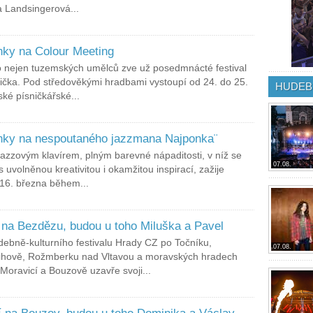
 Landsingerová...
nky na Colour Meeting
o nejen tuzemských umělců zve už posedmnácté festival
ička. Pod středověkými hradbami vystoupí od 24. do 25.
HUDEB
ké písničkářské...
enky na nespoutaného jazzmana Najponka¨
jazzovým klavírem, plným barevné nápaditosti, v níž se
07.08.
s uvolněnou kreativitou i okamžitou inspirací, zažije
 16. března během...
na Bezdězu, budou u toho Miluška a Pavel
debně-kulturního festivalu Hrady CZ po Točníku,
07.08.
vihově, Rožmberku nad Vltavou a moravských hradech
Moravicí a Bouzově uzavře svoji...