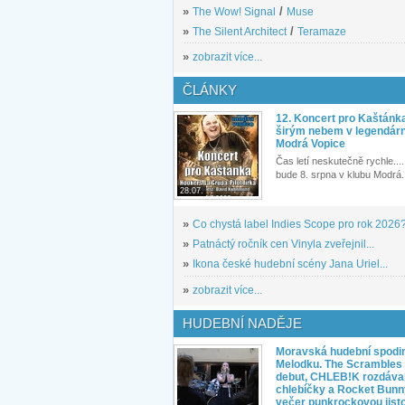
»
The Wow! Signal
/
Muse
»
The Silent Architect
/
Teramaze
»
zobrazit více...
ČLÁNKY
12. Koncert pro Kaštánk
širým nebem v legendár
Modrá Vopice
Čas letí neskutečně rychle.... 
bude 8. srpna v klubu Modrá.
28.07.
»
Co chystá label Indies Scope pro rok 2026
»
Patnáctý ročník cen Vinyla zveřejnil...
»
Ikona české hudební scény Jana Uriel...
»
zobrazit více...
HUDEBNÍ NADĚJE
Moravská hudební spodin
Melodku. The Scrambles l
debut, CHLEB!K rozdáva
chlebíčky a Rocket Bunn
večer punkrockovou jist