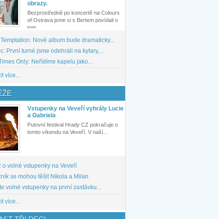
obrazy.
Bezprostředně po koncertě na Colours
of Ostrava jsme si s Bertem povídali o
tom,...
 Temptation: Nové album bude dramaticky...
: První turné jsme odehráli na kytary,...
imes Only: Neřídíme kapelu jako...
t více...
ĚŽE
Vstupenky na Veveří vyhrály Lucie
a Gabriela
Putovní festival Hrady CZ pokračuje o
tomto víkendu na Veveří. V naší...
 o volné vstupenky na Veveří
ník se mohou těšit Nikola a Milan
te volné vstupenky na první zastávku...
t více...