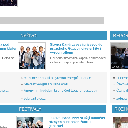
NAŽIVO
REPOR
ka pod
Slavící Kandráčovci přivezou do
ním klubu
pražského Gauče největší hity i
výroční album
. I letos se
Oblíbená slovenská kapela Kandráčovci
...
se letos v srpnu představí také...
05.08.
03.08.
»
Mezi melancholií a syrovou energií – h3nce...
»
Hudební
»
Steve'n'Seagulls v Brně vrátí...
»
Řekové 
i.ca...
»
Anonymní hudební talent Red Leather vystoupí...
»
Čtvrtý 
»
zobrazit více...
»
zobrazit
FESTIVALY
ROZH
Festival Brod 1995 si užijí fanoušci
různých hudebních žánrů i
generací
 jedna