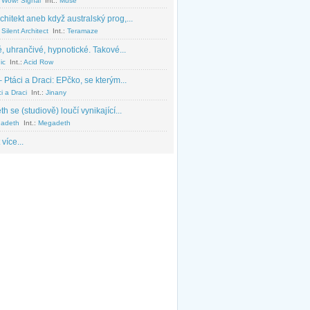
 Wow! Signal
Int.:
Muse
chitekt aneb když australský prog,...
Silent Architect
Int.:
Teramaze
, uhrančivé, hypnotické. Takové...
ic
Int.:
Acid Row
 Ptáci a Draci: EPčko, se kterým...
i a Draci
Int.:
Jinany
 se (studiově) loučí vynikající...
adeth
Int.:
Megadeth
 více...