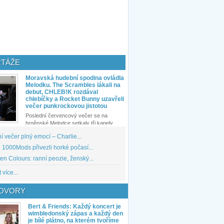
TÁŽE
Moravská hudební spodina ovládla
Melodku. The Scrambles lákali na
debut, CHLEB!K rozdával
chlebíčky a Rocket Bunny uzavřeli
večer punkrockovou jistotou
Poslední červencový večer se na
brněnské Melodce setkaly tři kapely...
 večer plný emocí – Charlie...
1000Mods přivezli horké počasí...
den Colours: ranní peozie, ženský...
 více...
OVORY
Bert & Friends: Každý koncert je
wimbledonský zápas a každý den
je bílé plátno, na kterém tvoříme