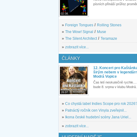
písních přináší průřez proměn
02.08.
»
Foreign Tongues
/
Rolling Stones
»
The Wow! Signal
/
Muse
»
The Silent Architect
/
Teramaze
»
zobrazit více...
ČLÁNKY
12. Koncert pro Kaštánk
širým nebem v legendár
Modrá Vopice
Čas letí neskutečně rychle.... 
bude 8. srpna v klubu Modrá.
28.07.
»
Co chystá label Indies Scope pro rok 2026
»
Patnáctý ročník cen Vinyla zveřejnil...
»
Ikona české hudební scény Jana Uriel...
»
zobrazit více...