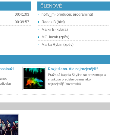
ČLENOVÉ
00:41:03
hoffy_m (producer, programing)
00:39:57
Radek B (bicí)
Majkii B (kytara)
MC Jacob (zpěv)
Marka Rybin (zpěv)
poslouží
Rozjetí ano. Ale nejrozjetější?
Pražská kapela Skyline se prezentuje a i
 loni
v tisku je představována jako
tudiovku
nejrozjetější tuzemská...