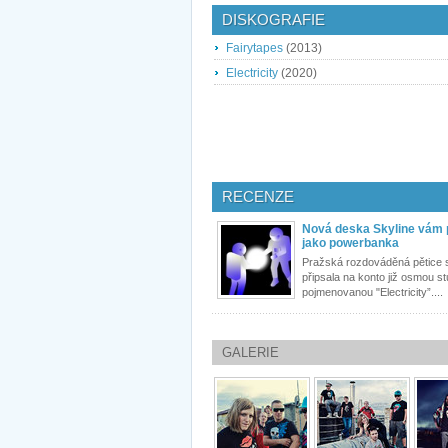
DISKOGRAFIE
Fairytapes
(2013)
Electricity
(2020)
RECENZE
Nová deska Skyline vám 
jako powerbanka
Pražská rozdováděná pětice si
připsala na konto již osmou s
pojmenovanou "Electricity”....
GALERIE