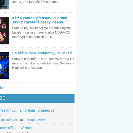
Jesus, kde fanouškům nabídne...
Kříž a kamení představuje druhý
singl z chystané desky Insanie
Bude to boj, ale neboj byl prvním singlem
kapely Insania z nového alba NEO-NOE,
které vyjde na podzim 2026....
Soutěž o volné vstupenky na Veveří
Putovní hudebně-kulturní festival Hrady CZ
míří po Točníku, Kunětické hoře, Švihově a
Hluboké nad Vltavou...
íce...
ZE
nestárnou, na Foreign Tongues se
.
eign Tongues
Int.:
Rolling Stones
use míří ke hvězdám