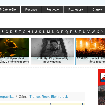
Právě vyšlo
Recenze
Festivaly
Rozhovory
Články
B
C
D
E
F
G
H
I
J
K
L
M
N
O
P
Q
R
S
T
U
V
W
X
Y
ÁŽ: Hollywoodské
KLIP: Rybičky 48 natočily
FESTIVAL:
Let It Roll 
ářily v brněnském Sonu
nový
videoklip
lámal rekord
republika
/
Žánr:
Trance, Rock, Elektrorock