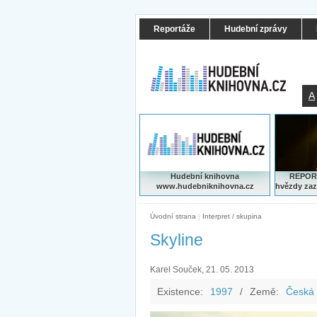
Reportáže
Hudební zprávy
A
Hudební knihovna
REPORT
www.hudebniknihovna.cz
hvězdy zaz
Úvodní strana
|
Interpret / skupina
Skyline
Karel Souček, 21. 05. 2013
Existence:
1997
/
Země:
Česká 