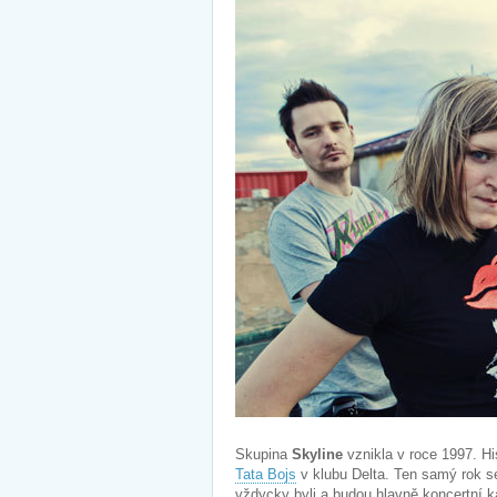
Skupina
Skyline
vznikla v roce 1997. Hi
Tata Bojs
v klubu Delta. Ten samý rok se
vždycky byli a budou hlavně koncertní 