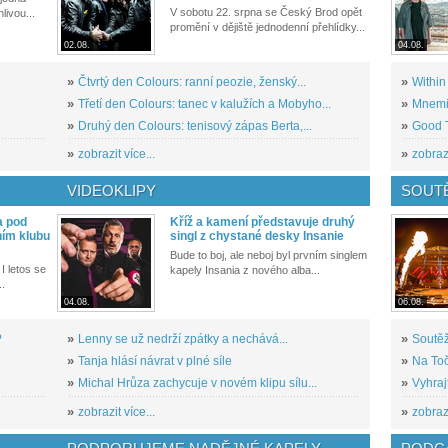
V sobotu 22. srpna se Český Brod opět
livou...
promění v dějiště jednodenní přehlídky...
02.08.
04.08.
»
Čtvrtý den Colours: ranní peozie, ženský...
»
Within
»
Třetí den Colours: tanec v kalužích a Mobyho...
»
Mnemic
»
Druhý den Colours: tenisový zápas Berta,...
»
Good T
»
zobrazit více...
»
zobrazi
VIDEOKLIPY
SOUT
a pod
Kříž a kamení představuje druhý
ním klubu
singl z chystané desky Insanie
Bude to boj, ale neboj byl prvním singlem
I letos se
kapely Insania z nového alba...
..
04.08.
06.08.
?
»
Lenny se už nedrží zpátky a nechává...
»
Soutěž
»
Tanja hlásí návrat v plné síle
»
Na Toč
»
Michal Hrůza zachycuje v novém klipu sílu...
»
Vyhraj
»
zobrazit více...
»
zobrazi