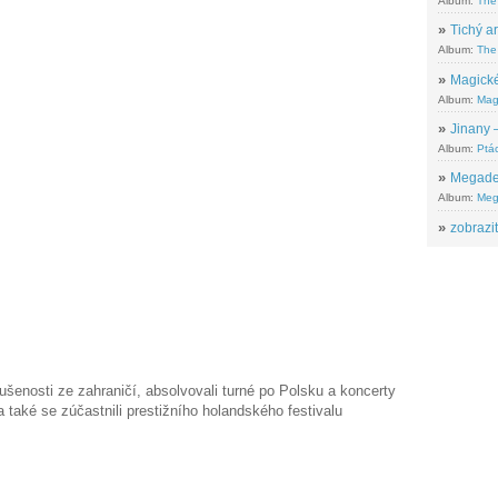
Album:
The
»
Tichý ar
Album:
The 
»
Magické
Album:
Mag
»
Jinany –
Album:
Ptác
»
Megadeth
Album:
Meg
»
zobrazit
ušenosti ze zahraničí, absolvovali turné po Polsku a koncerty
a také se zúčastnili prestižního holandského festivalu