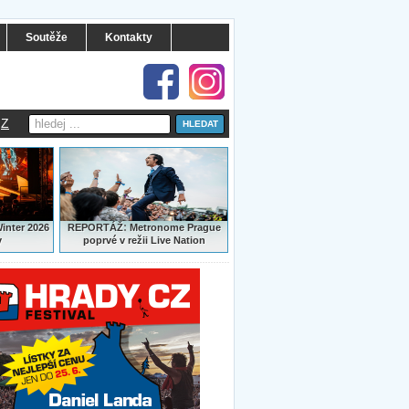
Soutěže
Kontakty
Z
:
Winter 2026
REPORTÁŽ
Metronome Prague
y
poprvé v režii Live Nation