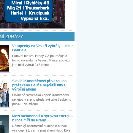
NÍ ZPRÁVY
Vstupenky na Veveří vyhrály Lucie a
Gabriela
Putovní festival Hrady CZ pokračuje o
tomto víkendu na Veveří. V naší soutěži
jste moli vyhrát 2x2 volné...
Slavící Kandráčovci přivezou do
pražského Gauče největší hity i
výroční album
Oblíbená slovenská kapela Kandráčovci
se letos v srpnu představí také českému
publiku. Ve středu...
Mezi melancholií a syrovou energií –
h3nce míří do Prahy
Německý alternativní hudebník h3nce
vystoupí 21. září v pražském klubu Bike