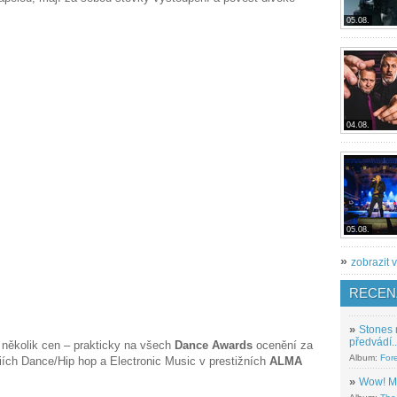
05.08.
04.08.
05.08.
»
zobrazit v
RECEN
»
Stones 
předvádí..
i několik cen – prakticky na všech
Dance Awards
ocenění za
Album:
For
oriích Dance/Hip hop a Electronic Music v prestižních
ALMA
»
Wow! M