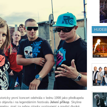
HUDEB
06.08.
05.08.
storicky první koncert odehrála v lednu 1998 jako předkapela
 objevila i na legendárním festivalu
Jelení příkop
. Skyline
kapelou, mají za sebou stovky vystoupení a pověst divoké