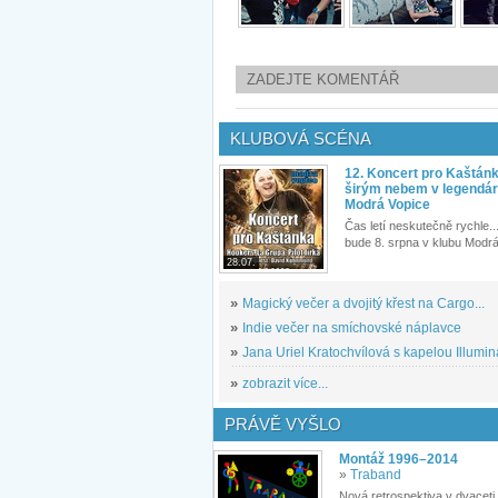
ZADEJTE KOMENTÁŘ
KLUBOVÁ SCÉNA
12. Koncert pro Kaštán
širým nebem v legendár
Modrá Vopice
Čas letí neskutečně rychle...
bude 8. srpna v klubu Modrá
28.07.
»
Magický večer a dvojitý křest na Cargo...
»
Indie večer na smíchovské náplavce
»
Jana Uriel Kratochvílová s kapelou Illuminat
»
zobrazit více...
PRÁVĚ VYŠLO
Montáž 1996–2014
»
Traband
Nová retrospektiva v dvaceti