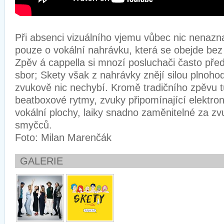
Při absenci vizuálního vjemu vůbec nic nenazn
pouze o vokální nahrávku, která se obejde bez
Zpěv á cappella si mnozí posluchači často před
sbor; Skety však z nahrávky znějí silou plnoho
zvukově nic nechybí. Kromě tradičního zpěvu tu
beatboxové rytmy, zvuky připomínající elektron
vokální plochy, laiky snadno zaměnitelné za zv
smyčců.
Foto: Milan Marenčák
GALERIE