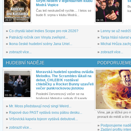
širým nebem v legendárním klubu
si
Modrá Vopice
Bu
Čas letí neskutečně rychle.... I letos se
ka
bude 8. srpna v klubu Modrá...
28.07.
04.08.
»
Co chystá label Indies Scope pro rok 2026?
»
Lenny se už nedrží
»
Patnáctý ročník cen Vinyla zveřejnil...
»
Tanja hlásí návrat v
»
Ikona české hudební scény Jana Uriel...
»
Michal Hrůza zachyc
»
zobrazit více...
»
zobrazit více...
HUDEBNÍ NADĚJE
PODPORUJEME
Moravská hudební spodina ovládla
Melodku. The Scrambles lákali na
debut, CHLEB!K rozdával
chlebíčky a Rocket Bunny uzavřeli
večer punkrockovou jistotou
Poslední červencový večer se na
03.08.
brněnské Melodce setkaly tři kapely...
»
Mr. Moss představují nový singl Weird...
»
Rapové duo PAST vydává svou pátou desku...
Víme, jak je těžké pro
prorazit do médií a tím
»
Vršovická kapela tojeon vydává debutové...
»
Podporujeme nadě
»
zobrazit více...
»
Zadání profilu inter