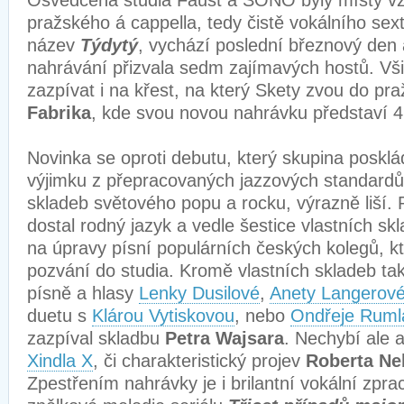
Osvědčená studia Faust a SONO byly místy vz
pražského á cappella, tedy čistě vokálního sex
název
Týdytý
, vychází poslední březnový den 
nahrávání přizvala sedm zajímavých hostů. Všic
zazpívat i na křest, na který Skety zvou do pr
Fabrika
, kde svou novou nahrávku představí 
Novinka se oproti debutu, který skupina posklá
výjimku z přepracovaných jazzových standard
skladeb světového popu a rocku, výrazně liší. 
dostal rodný jazyk a vedle šestice vlastních sk
na úpravy písní populárních českých kolegů, kte
pozvání do studia. Kromě vlastních skladeb tak
písně a hlasy
Lenky Dusilové
,
Anety Langerov
duetu s
Klárou Vytiskovou
, nebo
Ondřeje Ruml
zazpíval skladbu
Petra Wajsara
. Nechybí ale 
Xindla X
, či charakteristický projev
Roberta Ne
Zpestřením nahrávky je i brilantní vokální zpr