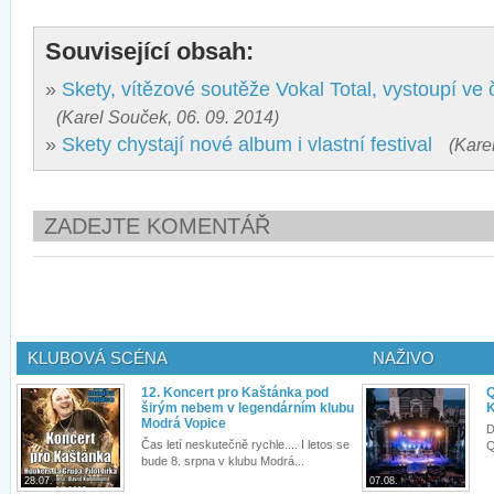
Související obsah:
»
Skety, vítězové soutěže Vokal Total, vystoupí ve 
(Karel Souček, 06. 09. 2014)
»
Skety chystají nové album i vlastní festival
(Kare
ZADEJTE KOMENTÁŘ
KLUBOVÁ SCÉNA
NAŽIVO
12. Koncert pro Kaštánka pod
Q
širým nebem v legendárním klubu
K
Modrá Vopice
D
Čas letí neskutečně rychle.... I letos se
Q
bude 8. srpna v klubu Modrá...
28.07.
07.08.