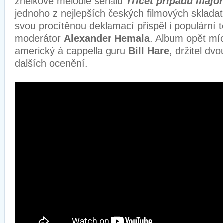
znělkové melodie seriálu
Třicet případů majo
jednoho z nejlepších českých filmových sklada
svou procítěnou deklamací přispěl i populární te
moderátor
Alexander Hemala
. Album opět mí
americký á cappella guru
Bill Hare
, držitel d
dalších ocenění.