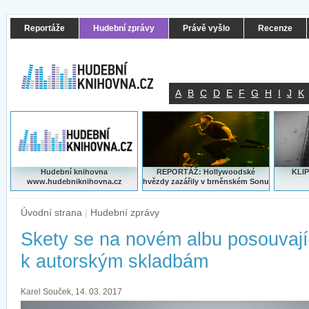
Reportáže
Hudební zprávy
Právě vyšlo
Recenze
A
B
C
D
E
F
G
H
I
J
K
Hudební knihovna
REPORTÁŽ: Hollywoodské
KLIP
www.hudebniknihovna.cz
hvězdy zazářily v brněnském Sonu
Úvodní strana
|
Hudební zprávy
Skety se na novém albu posouvají
k autorským skladbám
Karel Souček, 14. 03. 2017