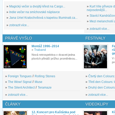
»
Magický večer a dvojitý křest na Cargo...
»
Kurt Vile přiveze
nejosobnější...
»
Indie večer na smíchovské náplavce
»
Slavící Kandráčov
»
Jana Uriel Kratochvílová s kapelou Illuminati.ca...
»
Mezi melancholií a
»
zobrazit více...
»
zobrazit více...
PRÁVĚ VYŠLO
FESTIVALY
Montáž 1996–2014
Fe
»
Traband
rů
g
Nová retrospektiva v dvaceti jedna
V 
písních přináší průřez proměnlivou...
pr
02.08.
02.08.
»
Foreign Tongues
/
Rolling Stones
»
Čtvrtý den Colours:
»
The Wow! Signal
/
Muse
»
Třetí den Colours: 
»
The Silent Architect
/
Teramaze
»
Druhý den Colours: 
»
zobrazit více...
»
zobrazit více...
ČLÁNKY
VIDEOKLIPY
12. Koncert pro Kaštánka pod
Kř