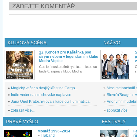
ZADEJTE KOMENTÁŘ
KLUBOVÁ SCÉNA
NAŽIVO
12. Koncert pro Kaštánka pod
S
širým nebem v legendárním klubu
p
Modrá Vopice
v
Čas letí neskutečně rychle.... I letos se
O
bude 8. srpna v klubu Modrá...
s
28.07.
05.08.
»
Magický večer a dvojitý křest na Cargo...
»
Mezi melancholií a
»
Indie večer na smíchovské náplavce
»
Steve'n'Seagulls v 
»
Jana Uriel Kratochvílová s kapelou Illuminati.ca...
»
Anonymní hudební 
»
zobrazit více...
»
zobrazit více...
PRÁVĚ VYŠLO
FESTIVALY
Montáž 1996–2014
Fe
»
Traband
rů