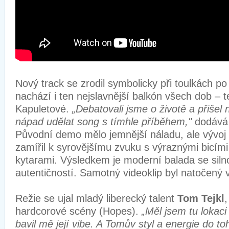
Nový track se zrodil symbolicky při toulkách po
nachází i ten nejslavnější balkón všech dob – t
Kapuletové.
„Debatovali jsme o životě a přišel
nápad udělat song s tímhle příběhem,"
dodáv
Původní demo mělo jemnější náladu, ale vývoj
zamířil k syrovějšímu zvuku s výraznými bicím
kytarami. Výsledkem je moderní balada se sil
autentičností. Samotný videoklip byl natočený v
Režie se ujal mladý liberecký talent
Tom Tejkl
hardcorové scény (Hopes).
„Měl jsem tu lokaci
bavil mě její vibe. A Tomův styl a energie do to