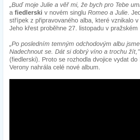
„Buď moje Julie a věř mi, že bych pro Tebe umř
a
fiedlerski
v novém singlu
Romeo a Julie
. Je
střípek z připravovaného alba, které vznikalo v It
Jeho křest proběhne 27. listopadu v pražském
„Po posledním temným odchodovým albu jsme 
Nadechnout se. Dát si dobrý víno a trochu žít,"
(fiedlerski). Proto se rozhodla dvojice vydat do
Verony nahrála celé nové album.