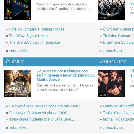
g
Nová retrospektiva v dvaceti jedna
V 
písních přináší průřez proměnlivou...
pr
02.08.
02.08.
»
Foreign Tongues
/
Rolling Stones
»
Čtvrtý den Colours:
»
The Wow! Signal
/
Muse
»
Třetí den Colours: 
»
The Silent Architect
/
Teramaze
»
Druhý den Colours: 
»
zobrazit více...
»
zobrazit více...
ČLÁNKY
VIDEOKLIPY
12. Koncert pro Kaštánka pod
Kř
širým nebem v legendárním klubu
si
Modrá Vopice
Bu
Čas letí neskutečně rychle.... I letos se
ka
bude 8. srpna v klubu Modrá...
28.07.
04.08.
»
Co chystá label Indies Scope pro rok 2026?
»
Lenny se už nedrží
»
Patnáctý ročník cen Vinyla zveřejnil...
»
Tanja hlásí návrat v
»
Ikona české hudební scény Jana Uriel...
»
Michal Hrůza zachyc
»
zobrazit více...
»
zobrazit více...