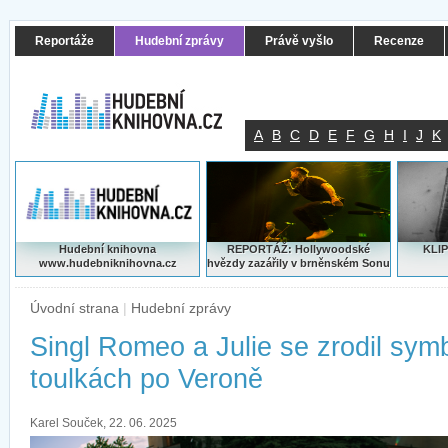
Reportáže
Hudební zprávy
Právě vyšlo
Recenze
A
B
C
D
E
F
G
H
I
J
K
Hudební knihovna
REPORTÁŽ: Hollywoodské
KLIP
www.hudebniknihovna.cz
hvězdy zazářily v brněnském Sonu
Úvodní strana
|
Hudební zprávy
Singl Romeo a Julie se zrodil symb
toulkách po Veroně
Karel Souček, 22. 06. 2025