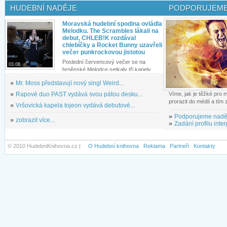
HUDEBNÍ NADĚJE
PODPORUJEME
Moravská hudební spodina ovládla
Melodku. The Scrambles lákali na
debut, CHLEB!K rozdával
chlebíčky a Rocket Bunny uzavřeli
večer punkrockovou jistotou
Poslední červencový večer se na
03.08.
brněnské Melodce setkaly tři kapely...
»
Mr. Moss představují nový singl Weird...
»
Rapové duo PAST vydává svou pátou desku...
Víme, jak je těžké pro
prorazit do médií a tím
»
Vršovická kapela tojeon vydává debutové...
»
Podporujeme nadě
»
zobrazit více...
»
Zadání profilu inter
© 2010 HudebniKnihovna.cz |
O Hudební knihovna
Reklama
Partneři
Kontakty