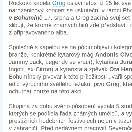
Rocková kapela
Grog
oslaví letos již 25 let sv
narozeninový koncert se uskuteční v rámci
Piv
v Bohumíně
17. srpna a Grog začíná svůj set 
slibují, že kromě známých hitů zde představí i
z připravovaného alba.
Společně s kapelou se na pódiu objeví i koleg
branže, konkrétně kytarový mág
Andonis Civ
Jammy Jack, Legendy se vrací), kytarista
Jura
Ingott, ex-Citron) a kytarista a zpěvák
Ota Her
Bohumínský pivovar k této příležitosti uvařil sp
edici výročního světlého ležáku, pivo Grog, k
ochutnat pouze na této akci.
Skupina za dobu svého působení vydala 5 stud
kterých se podílela řada známých umělců, a v
prestižních hudebních festivalech nejen v tuzem
v zahraničí. Před nedávnem pracovití Severoče