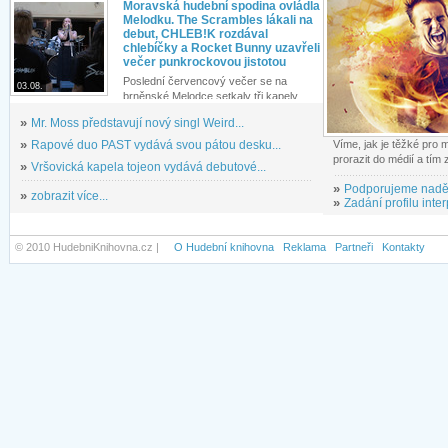
Moravská hudební spodina ovládla
Melodku. The Scrambles lákali na
debut, CHLEB!K rozdával
chlebíčky a Rocket Bunny uzavřeli
večer punkrockovou jistotou
Poslední červencový večer se na
03.08.
brněnské Melodce setkaly tři kapely...
»
Mr. Moss představují nový singl Weird...
»
Rapové duo PAST vydává svou pátou desku...
Víme, jak je těžké pro
prorazit do médií a tím
»
Vršovická kapela tojeon vydává debutové...
»
Podporujeme nadě
»
zobrazit více...
»
Zadání profilu inter
© 2010 HudebniKnihovna.cz |
O Hudební knihovna
Reklama
Partneři
Kontakty