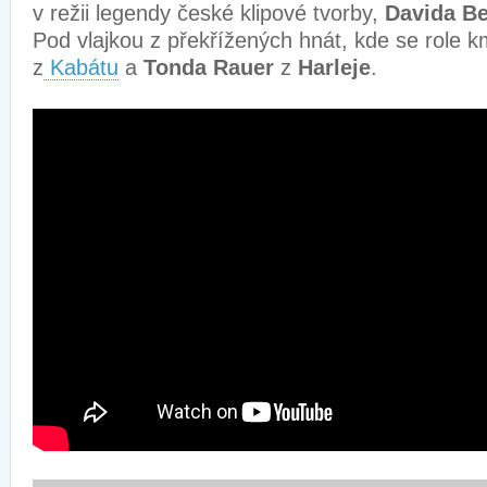
v režii legendy české klipové tvorby,
Davida B
Pod vlajkou z překřížených hnát, kde se role k
z
Kabátu
a
Tonda Rauer
z
Harleje
.