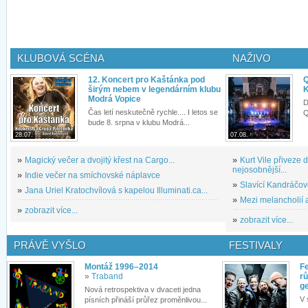
KLUBOVÁ SCÉNA
NAŽIVO
12. Koncert pro Kaštánka pod
Q
širým nebem v legendárním klubu
K
Modrá Vopice
D
Čas letí neskutečně rychle.... I letos se
Q
bude 8. srpna v klubu Modrá...
28.07.
07.08.
»
Magický večer a dvojitý křest na Cargo...
»
Kurt Vile přiveze
nejosobnější...
»
Indie večer na smíchovské náplavce
»
Slavící Kandráčov
»
Jana Uriel Kratochvílová s kapelou Illuminati.ca...
»
Mezi melancholií a
»
zobrazit více...
»
zobrazit více...
PRÁVĚ VYŠLO
FESTIVALY
Montáž 1996–2014
Fe
»
Traband
rů
g
Nová retrospektiva v dvaceti jedna
V 
písních přináší průřez proměnlivou...