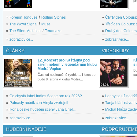
pr
02.08.
02.08.
»
Foreign Tongues
/
Rolling Stones
»
Čtvrtý den Colours:
»
The Wow! Signal
/
Muse
»
Třetí den Colours: 
»
The Silent Architect
/
Teramaze
»
Druhý den Colours: 
»
zobrazit více...
»
zobrazit více...
ČLÁNKY
VIDEOKLIPY
12. Koncert pro Kaštánka pod
Kř
širým nebem v legendárním klubu
si
Modrá Vopice
Bu
Čas letí neskutečně rychle.... I letos se
ka
bude 8. srpna v klubu Modrá...
28.07.
04.08.
»
Co chystá label Indies Scope pro rok 2026?
»
Lenny se už nedrží
»
Patnáctý ročník cen Vinyla zveřejnil...
»
Tanja hlásí návrat v
»
Ikona české hudební scény Jana Uriel...
»
Michal Hrůza zachyc
»
zobrazit více...
»
zobrazit více...
HUDEBNÍ NADĚJE
PODPORUJEME