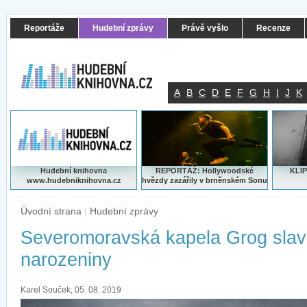
Reportáže
Hudební zprávy
Právě vyšlo
Recenze
A
B
C
D
E
F
G
H
I
J
K
Hudební knihovna
REPORTÁŽ: Hollywoodské
KLIP
www.hudebniknihovna.cz
hvězdy zazářily v brněnském Sonu
Úvodní strana
|
Hudební zprávy
Severomoravská kapela Grog slav
narozeniny
Karel Souček, 05. 08. 2019