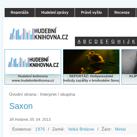
Reportáže
Hudební zprávy
Právě vyšlo
Recenze
A
B
C
D
E
F
G
H
I
J
K
Hudební knihovna
REPORTÁŽ: Hollywoodské
KLIP
www.hudebniknihovna.cz
hvězdy zazářily v brněnském Sonu
Úvodní strana
|
Interpret / skupina
Saxon
Jiří Hotárek, 05. 04. 2013
Existence:
1976
/
Země:
Velká Británie
/
Žánr:
Metal