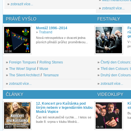
»
zobrazit více...
»
zobrazit více...
PRÁVĚ VYŠLO
FESTIVALY
Montáž 1996–2014
Fe
»
Traband
rů
g
Nová retrospektiva v dvaceti jedna
V 
písních přináší průřez proměnlivou...
pr
02.08.
02.08.
»
Foreign Tongues
/
Rolling Stones
»
Čtvrtý den Colours:
»
The Wow! Signal
/
Muse
»
Třetí den Colours: 
»
The Silent Architect
/
Teramaze
»
Druhý den Colours: 
»
zobrazit více...
»
zobrazit více...
ČLÁNKY
VIDEOKLIPY
12. Koncert pro Kaštánka pod
Kř
širým nebem v legendárním klubu
si
Modrá Vopice
Bu
Čas letí neskutečně rychle.... I letos se
ka
bude 8. srpna v klubu Modrá...
28.07.
04.08.