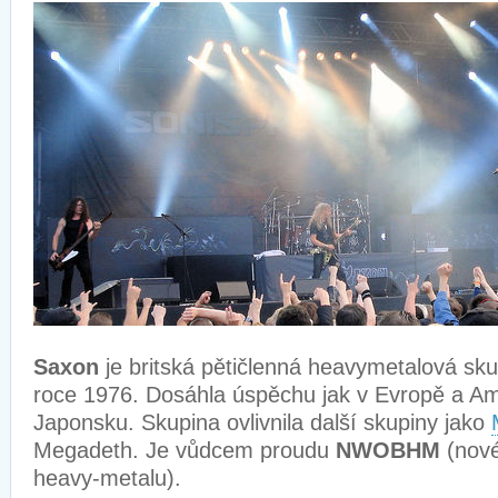
Saxon
je britská pětičlenná heavymetalová skup
roce 1976. Dosáhla úspěchu jak v Evropě a Ame
Japonsku. Skupina ovlivnila další skupiny jako
Megadeth. Je vůdcem proudu
NWOBHM
(nové
heavy-metalu).