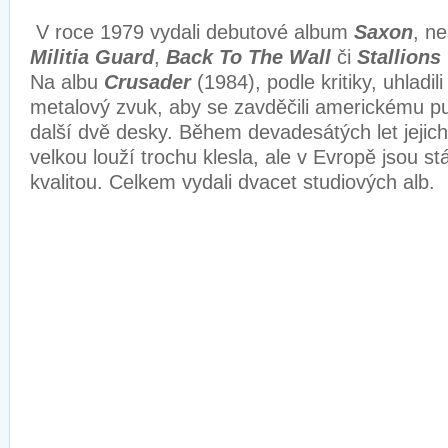
V roce 1979 vydali debutové album
Saxon
, ne
Militia Guard
,
Back To The Wall
či
Stallions
Na albu
Crusader
(1984), podle kritiky, uhladil
metalový zvuk, aby se zavděčili americkému pub
další dvě desky. Během devadesátých let jejich
velkou louží trochu klesla, ale v Evropě jsou s
kvalitou. Celkem vydali dvacet studiových alb.