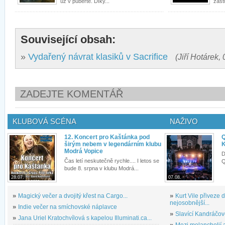
už v pubertě. Díky...
zást
Související obsah:
»
Vydařený návrat klasiků v Sacrifice
(Jiří Hotárek,
ZADEJTE KOMENTÁŘ
KLUBOVÁ SCÉNA
NAŽIVO
12. Koncert pro Kaštánka pod
Q
širým nebem v legendárním klubu
K
Modrá Vopice
D
Čas letí neskutečně rychle.... I letos se
Q
bude 8. srpna v klubu Modrá...
28.07.
07.08.
»
Magický večer a dvojitý křest na Cargo...
»
Kurt Vile přiveze
nejosobnější...
»
Indie večer na smíchovské náplavce
»
Slavící Kandráčov
»
Jana Uriel Kratochvílová s kapelou Illuminati.ca...
»
Mezi melancholií a