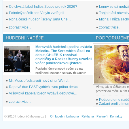
»
Co chystá label Indies Scope pro rok 2026?
»
Lenny se už nedrží
»
Patnáctý ročník cen Vinyla zveřejnil...
»
Tanja hlásí návrat v
»
Ikona české hudební scény Jana Uriel...
»
Michal Hrůza zachyc
»
zobrazit více...
»
zobrazit více...
HUDEBNÍ NADĚJE
PODPORUJEME
Moravská hudební spodina ovládla
Melodku. The Scrambles lákali na
debut, CHLEB!K rozdával
chlebíčky a Rocket Bunny uzavřeli
večer punkrockovou jistotou
Poslední červencový večer se na
03.08.
brněnské Melodce setkaly tři kapely...
»
Mr. Moss představují nový singl Weird...
»
Rapové duo PAST vydává svou pátou desku...
Víme, jak je těžké pro
prorazit do médií a tím
»
Vršovická kapela tojeon vydává debutové...
»
Podporujeme nadě
»
zobrazit více...
»
Zadání profilu inter
© 2010 HudebniKnihovna.cz |
O Hudební knihovna
Reklama
Partneři
Kontakty