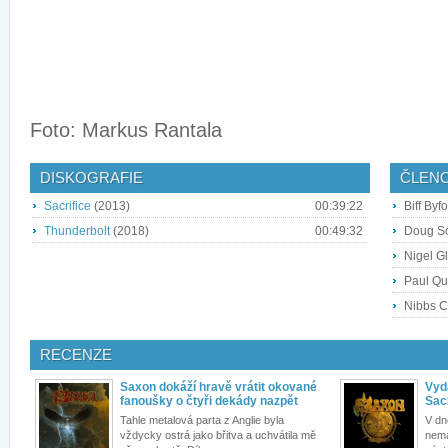
Foto: Markus Rantala
DISKOGRAFIE
ČLEN
Sacrifice
(2013)
00:39:22
Biff Byf
Thunderbolt
(2018)
00:49:32
Doug Sca
Nigel Gl
Paul Qu
Nibbs C
RECENZE
Saxon dokáží hravě vrátit okované
Vyd
fanoušky o čtyři dekády nazpět
Sacr
Tahle metalová parta z Anglie byla
V dn
vždycky ostrá jako břitva a uchvátila mě
nemá