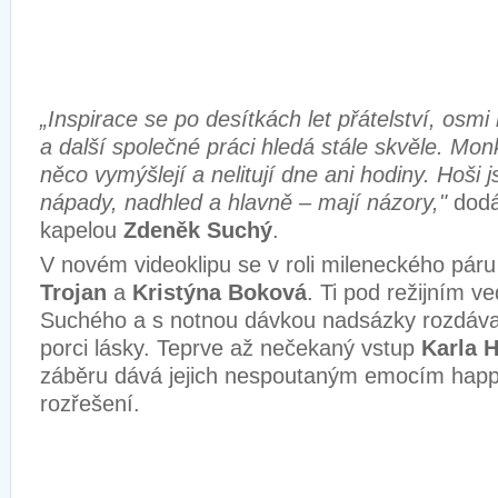
„Inspirace se po desítkách let přátelství, osm
a další společné práci hledá stále skvěle. Mo
něco vymýšlejí a nelitují dne ani hodiny. Hoši 
nápady, nadhled a hlavně – mají názory,"
dodá
kapelou
Zdeněk Suchý
.
V novém videoklipu se v roli mileneckého páru
Trojan
a
Kristýna Boková
. Ti pod režijním 
Suchého a s notnou dávkou nadsázky rozdávaj
porci lásky. Teprve až nečekaný vstup
Karla 
záběru dává jejich nespoutaným emocím hap
rozřešení.