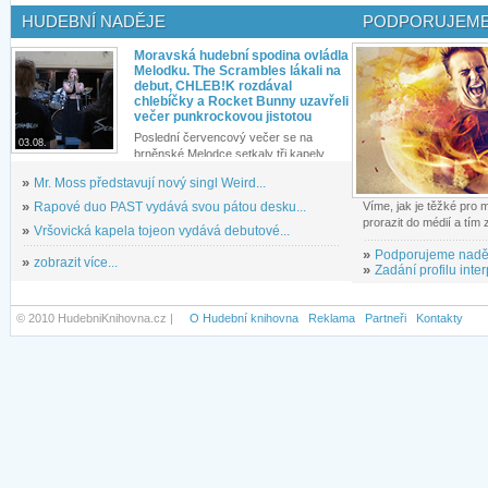
HUDEBNÍ NADĚJE
PODPORUJEME
Moravská hudební spodina ovládla
Melodku. The Scrambles lákali na
debut, CHLEB!K rozdával
chlebíčky a Rocket Bunny uzavřeli
večer punkrockovou jistotou
Poslední červencový večer se na
03.08.
brněnské Melodce setkaly tři kapely...
»
Mr. Moss představují nový singl Weird...
»
Rapové duo PAST vydává svou pátou desku...
Víme, jak je těžké pro
prorazit do médií a tím
»
Vršovická kapela tojeon vydává debutové...
»
Podporujeme nadě
»
zobrazit více...
»
Zadání profilu inter
© 2010 HudebniKnihovna.cz |
O Hudební knihovna
Reklama
Partneři
Kontakty