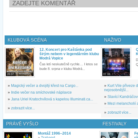
ZADEJTE KOMENTÁŘ
KLUBOVÁ SCÉNA
NAŽIVO
12. Koncert pro Kaštánka pod
Q
širým nebem v legendárním klubu
K
Modrá Vopice
D
Čas letí neskutečně rychle.... I letos se
Q
bude 8. srpna v klubu Modrá...
28.07.
07.08.
»
Magický večer a dvojitý křest na Cargo...
»
Kurt Vile přiveze
nejosobnější...
»
Indie večer na smíchovské náplavce
»
Slavící Kandráčov
»
Jana Uriel Kratochvílová s kapelou Illuminati.ca...
»
Mezi melancholií a
»
zobrazit více...
»
zobrazit více...
PRÁVĚ VYŠLO
FESTIVALY
Montáž 1996–2014
Fe
»
Traband
rů