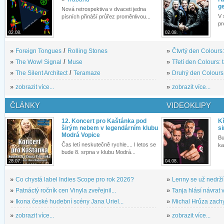
g
Nová retrospektiva v dvaceti jedna
V 
písních přináší průřez proměnlivou...
pr
02.08.
02.08.
»
Foreign Tongues
/
Rolling Stones
»
Čtvrtý den Colours:
»
The Wow! Signal
/
Muse
»
Třetí den Colours: 
»
The Silent Architect
/
Teramaze
»
Druhý den Colours: 
»
zobrazit více...
»
zobrazit více...
ČLÁNKY
VIDEOKLIPY
12. Koncert pro Kaštánka pod
Kř
širým nebem v legendárním klubu
si
Modrá Vopice
Bu
Čas letí neskutečně rychle.... I letos se
ka
bude 8. srpna v klubu Modrá...
28.07.
04.08.
»
Co chystá label Indies Scope pro rok 2026?
»
Lenny se už nedrží
»
Patnáctý ročník cen Vinyla zveřejnil...
»
Tanja hlásí návrat v
»
Ikona české hudební scény Jana Uriel...
»
Michal Hrůza zachyc
»
zobrazit více...
»
zobrazit více...