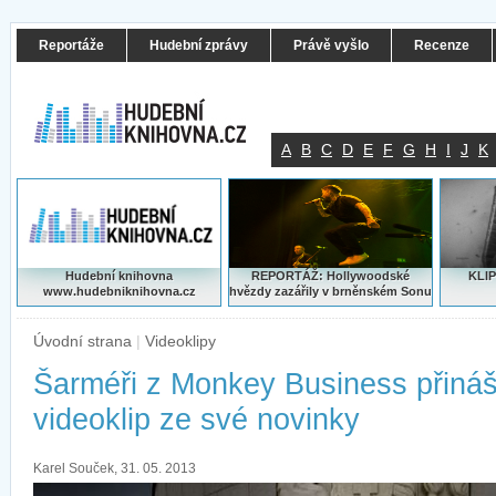
Reportáže
Hudební zprávy
Právě vyšlo
Recenze
A
B
C
D
E
F
G
H
I
J
K
Hudební knihovna
REPORTÁŽ: Hollywoodské
KLIP
www.hudebniknihovna.cz
hvězdy zazářily v brněnském Sonu
Úvodní strana
|
Videoklipy
Šarméři z Monkey Business přináš
videoklip ze své novinky
Karel Souček, 31. 05. 2013