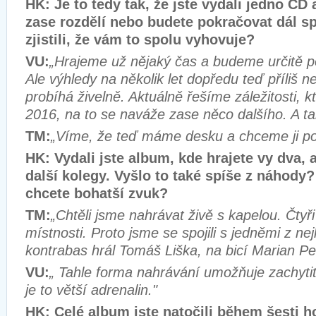
HK: Je to tedy tak, že jste vydali jedno CD 
zase rozdělí nebo budete pokračovat dál sp
zjistili, že vám to spolu vyhovuje?
VU:
„Hrajeme už nějaký čas a budeme určitě p
Ale výhledy na několik let dopředu teď příliš 
probíhá živelně. Aktuálně řešíme záležitosti, kt
2016, na to se naváže zase něco dalšího. A ta
TM:
„Víme, že teď máme desku a chceme ji po
HK: Vydali jste album, kde hrajete vy dva, al
další kolegy. Vyšlo to také spíše z náhody? 
chcete bohatší zvuk?
TM:
„Chtěli jsme nahrávat živě s kapelou. Čtyř
místnosti. Proto jsme se spojili s jedněmi z ne
kontrabas hrál Tomáš Liška, na bicí Marian Pet
VU:
„ Tahle forma nahrávání umožňuje zachytit
je to větší adrenalin."
HK: Celé album jste natočili během šesti ho