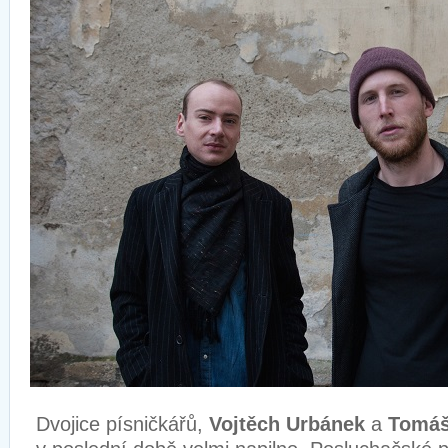
Dvojice písničkářů,
Vojtěch Urbánek
a
Tomáš