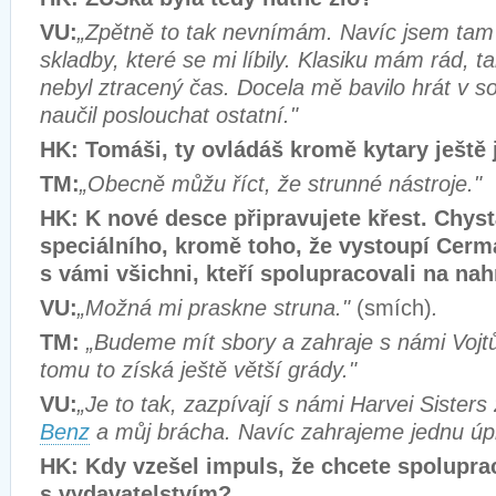
VU:
„Zpětně to tak nevnímám. Navíc jsem tam 
skladby, které se mi líbily. Klasiku mám rád, 
nebyl ztracený čas. Docela mě bavilo hrát v s
naučil poslouchat ostatní."
HK: Tomáši, ty ovládáš kromě kytary ještě 
TM:
„Obecně můžu říct, že strunné nástroje."
HK: K nové desce připravujete křest. Chys
speciálního, kromě toho, že vystoupí Cerm
s vámi všichni, kteří spolupracovali na na
VU:
„Možná mi praskne struna."
(smích)
.
TM:
„Budeme mít sbory a zahraje s námi Vojt
tomu to získá ještě větší grády."
VU:
„Je to tak, zazpívají s námi Harvei Sisters
Benz
a můj brácha. Navíc zahrajeme jednu úp
HK: Kdy vzešel impuls, že chcete spolupra
s vydavatelstvím?