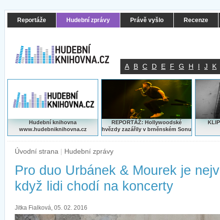
Reportáže
Hudební zprávy
Právě vyšlo
Recenze
A
B
C
D
E
F
G
H
I
J
K
Hudební knihovna
REPORTÁŽ: Hollywoodské
KLIP
www.hudebniknihovna.cz
hvězdy zazářily v brněnském Sonu
Úvodní strana
|
Hudební zprávy
Pro duo Urbánek & Mourek je nej
když lidi chodí na koncerty
Jitka Fialková, 05. 02. 2016