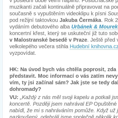
v poslední době velmi napilno. Posluchačské p
muzikanti začali kontinuálně připravovat na p
současně s vypuštěním videoklipu k písni
Sou
pod režijní taktovkou
Jakuba Čermáka
. Rok 2
vydáním debutového alba
Urbánek & Mourek
koncertní křest, který se uskuteční již tuto so
v Malostranské besedě v Praze
. Ještě před
velkolepého večera stihla
Hudební knihovna.c
vyzpovídat.
HK: Na úvod bych vás chtěla poprosit, zda
představit. Moc informací o vás zatím nevy
vím, ty jsi začínal sám? Jak jste se tedy d
dohromady?
VU:
„Každý z nás měl svoji kapelu a potkali 
koncertě. Později jsem nahrával EP
Opuštěné 
nabídl, že mi s nahráváním pomůže. Když už j
nazkoušený, odehráli jsme společně několik ko