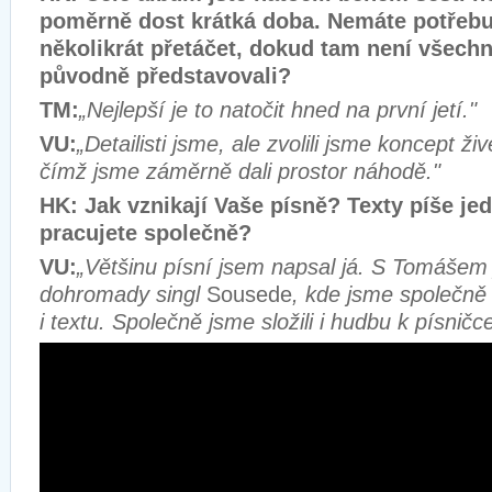
poměrně dost krátká doba. Nemáte potřebu
několikrát přetáčet, dokud tam není všechno
původně představovali?
TM:
„Nejlepší je to natočit hned na první jetí."
VU:
„Detailisti jsme, ale zvolili jsme koncept ž
čímž jsme záměrně dali prostor náhodě."
HK: Jak vznikají Vaše písně? Texty píše je
pracujete společně?
VU:
„Většinu písní jsem napsal já. S Tomášem 
dohromady singl
Sousede
, kde jsme společně
i textu. Společně jsme složili i hudbu k písnič