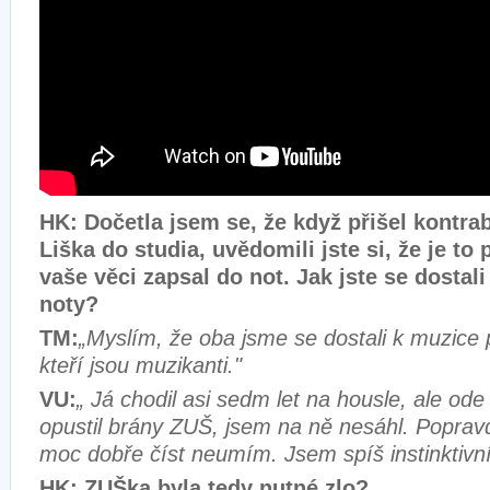
HK: Dočetla jsem se, že když přišel kontr
Liška do studia, uvědomili jste si, že je to 
vaše věci zapsal do not. Jak jste se dostal
noty?
TM:
„Myslím, že oba jsme se dostali k muzice 
kteří jsou muzikanti."
VU:
„ Já chodil asi sedm let na housle, ale od
opustil brány ZUŠ, jsem na ně nesáhl. Poprav
moc dobře číst neumím. Jsem spíš instinktivní
HK: ZUŠka byla tedy nutné zlo?