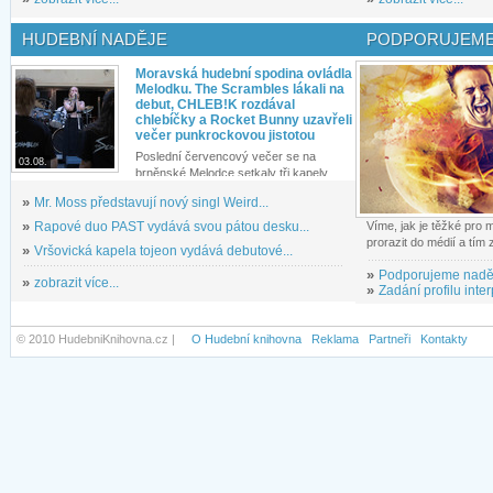
HUDEBNÍ NADĚJE
PODPORUJEME
Moravská hudební spodina ovládla
Melodku. The Scrambles lákali na
debut, CHLEB!K rozdával
chlebíčky a Rocket Bunny uzavřeli
večer punkrockovou jistotou
Poslední červencový večer se na
03.08.
brněnské Melodce setkaly tři kapely...
»
Mr. Moss představují nový singl Weird...
»
Rapové duo PAST vydává svou pátou desku...
Víme, jak je těžké pro
prorazit do médií a tím
»
Vršovická kapela tojeon vydává debutové...
»
Podporujeme nadě
»
zobrazit více...
»
Zadání profilu inter
© 2010 HudebniKnihovna.cz |
O Hudební knihovna
Reklama
Partneři
Kontakty