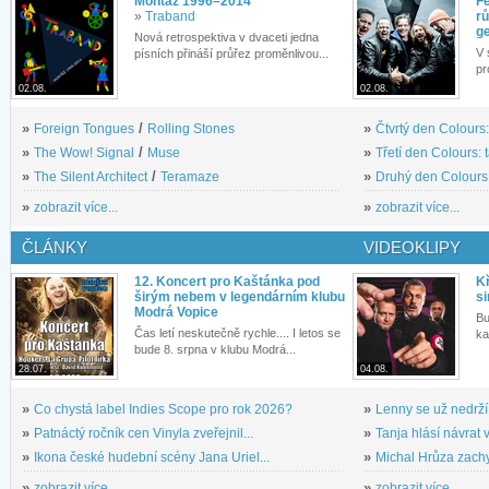
Montáž 1996–2014
Fe
»
Traband
rů
g
Nová retrospektiva v dvaceti jedna
V 
písních přináší průřez proměnlivou...
pr
02.08.
02.08.
»
Foreign Tongues
/
Rolling Stones
»
Čtvrtý den Colours:
»
The Wow! Signal
/
Muse
»
Třetí den Colours: 
»
The Silent Architect
/
Teramaze
»
Druhý den Colours: 
»
zobrazit více...
»
zobrazit více...
ČLÁNKY
VIDEOKLIPY
12. Koncert pro Kaštánka pod
Kř
širým nebem v legendárním klubu
si
Modrá Vopice
Bu
Čas letí neskutečně rychle.... I letos se
ka
bude 8. srpna v klubu Modrá...
28.07.
04.08.
»
Co chystá label Indies Scope pro rok 2026?
»
Lenny se už nedrží
»
Patnáctý ročník cen Vinyla zveřejnil...
»
Tanja hlásí návrat v
»
Ikona české hudební scény Jana Uriel...
»
Michal Hrůza zachyc
»
zobrazit více...
»
zobrazit více...