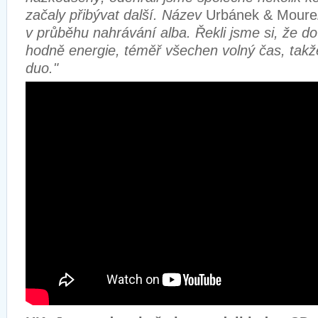
začaly přibývat další. Název
Urbánek
& Moure
v průběhu nahrávání alba. Řekli jsme si, že 
hodně energie, téměř všechen volný čas, takž
duo."