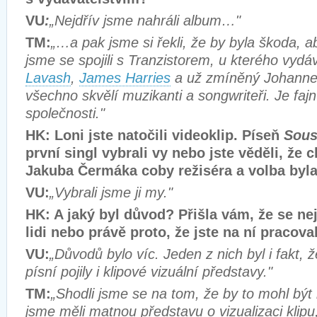
VU
:
„Nejdřív jsme nahráli album…"
TM:
„…a pak jsme si řekli, že by byla škoda, a
jsme se spojili s Tranzistorem, u kterého vyd
Lavash
,
James Harries
a už zmíněný Johanne
všechno skvělí muzikanti a songwriteři. Je fajn
společnosti."
HK: Loni jste natočili videoklip. Píseň
Sous
první singl vybrali vy nebo jste věděli, že c
Jakuba Čermáka coby režiséra a volba byl
VU:
„Vybrali jsme ji my."
HK: A jaký byl důvod? Přišla vám, že se ne
lidi nebo právě proto, že jste na ní pracova
VU:
„Důvodů bylo víc. Jeden z nich byl i fakt, 
písní pojily i klipové vizuální představy."
TM:
„Shodli jsme se na tom, že by to mohl být n
jsme měli matnou představu o vizualizaci klipu