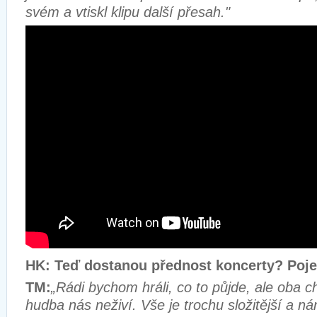
svém a vtiskl klipu další přesah."
HK: Teď dostanou přednost koncerty? Poj
TM:
„Rádi bychom hráli, co to půjde, ale oba 
hudba nás neživí. Vše je trochu složitější a ná