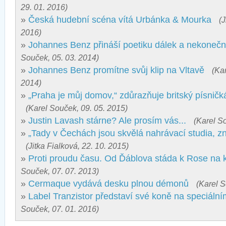
29. 01. 2016)
»
Česká hudební scéna vítá Urbánka & Mourka
(J
2016)
»
Johannes Benz přináší poetiku dálek a nekoneč
Souček, 05. 03. 2014)
»
Johannes Benz promítne svůj klip na Vltavě
(Ka
2014)
»
„Praha je můj domov,“ zdůrazňuje britský písničk
(Karel Souček, 09. 05. 2015)
»
Justin Lavash stárne? Ale prosím vás...
(Karel S
»
„Tady v Čechách jsou skvělá nahrávací studia, z
(Jitka Fialková, 22. 10. 2015)
»
Proti proudu času. Od Ďáblova stáda k Rose na k
Souček, 07. 07. 2013)
»
Cermaque vydává desku plnou démonů
(Karel S
»
Label Tranzistor představí své koně na speciáln
Souček, 07. 01. 2016)