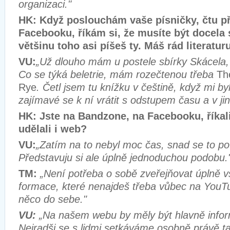
organizaci."
HK: Když poslouchám vaše písničky, čtu p
Facebooku, říkám si, že musíte být docela s
většinu toho asi píšeš ty. Máš rád literatur
VU:
„Už dlouho mám u postele sbírky Skácela, 
Co se týká beletrie, mám rozečtenou třeba
Th
Rye
. Četl jsem tu knížku v češtině, když mi byl
zajímavé se k ní vrátit s odstupem času a v ji
HK: Jste na Bandzone, na Facebooku, říkali 
udělali i web?
VU:
„Zatím na to nebyl moc čas, snad se to p
Představuju si ale úplně jednoduchou podobu.
TM:
„Není potřeba o sobě zveřejňovat úplně 
formace, které nenajdeš třeba vůbec na YouT
něco do sebe."
VU:
„Na našem webu by měly být hlavně infor
Nejradši se s lidmi setkáváme osobně právě 