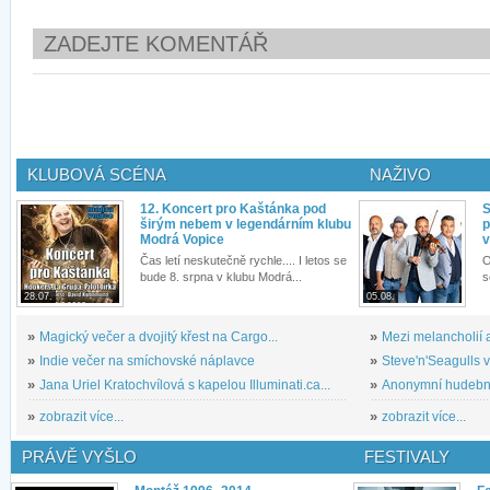
ZADEJTE KOMENTÁŘ
KLUBOVÁ SCÉNA
NAŽIVO
12. Koncert pro Kaštánka pod
S
širým nebem v legendárním klubu
p
Modrá Vopice
v
Čas letí neskutečně rychle.... I letos se
O
bude 8. srpna v klubu Modrá...
s
28.07.
05.08.
»
Magický večer a dvojitý křest na Cargo...
»
Mezi melancholií a
»
Indie večer na smíchovské náplavce
»
Steve'n'Seagulls v 
»
Jana Uriel Kratochvílová s kapelou Illuminati.ca...
»
Anonymní hudební 
»
zobrazit více...
»
zobrazit více...
PRÁVĚ VYŠLO
FESTIVALY