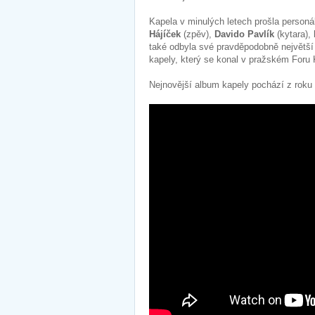
Kapela v minulých letech prošla person
Hájíček
(zpěv),
Davido Pavlík
(kytara),
také odbyla své pravděpodobně největší 
kapely, který se konal v pražském Foru K
Nejnovější album kapely pochází z roku