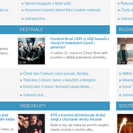
»
Steve'n'Seagulls v Brně vrátí...
»
Řekové 
i.ca...
»
Anonymní hudební talent Red Leather vystoupí...
»
Čtvrtý 
»
zobrazit více...
»
zobrazit
FESTIVALY
ROZH
Festival Brod 1995 si užijí fanoušci
různých hudebních žánrů i
generací
 jedna
V sobotu 22. srpna se Český Brod opět
livou...
promění v dějiště jednodenní přehlídky...
02.08.
04.08.
»
Čtvrtý den Colours: ranní peozie, ženský...
»
Within
»
Třetí den Colours: tanec v kalužích a Mobyho...
»
Mnemic
»
Druhý den Colours: tenisový zápas Berta,...
»
Good T
»
zobrazit více...
»
zobrazi
VIDEOKLIPY
SOUT
a pod
Kříž a kamení představuje druhý
ním klubu
singl z chystané desky Insanie
Bude to boj, ale neboj byl prvním singlem
I letos se
kapely Insania z nového alba...