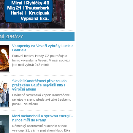
NÍ ZPRÁVY
Vstupenky na Veveří vyhrály Lucie a
Gabriela
Putovní festival Hrady CZ pokračuje o
tomto víkendu na Veveří. V naší soutěži
jste moli vyhrát 2x2 volné...
Slavící Kandráčovci přivezou do
pražského Gauče největší hity i
výroční album
Oblíbená slovenská kapela Kandráčovci
se letos v srpnu představí také českému
publiku. Ve středu...
Mezi melancholií a syrovou energií –
h3nce míří do Prahy
Německý alternativní hudebník h3nce
vystoupí 21. září v pražském klubu Bike