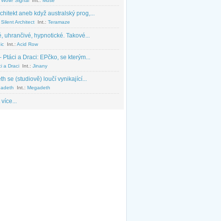
 Wow! Signal
Int.:
Muse
chitekt aneb když australský prog,...
Silent Architect
Int.:
Teramaze
, uhrančivé, hypnotické. Takové...
ic
Int.:
Acid Row
 Ptáci a Draci: EPčko, se kterým...
i a Draci
Int.:
Jinany
 se (studiově) loučí vynikající...
adeth
Int.:
Megadeth
 více...