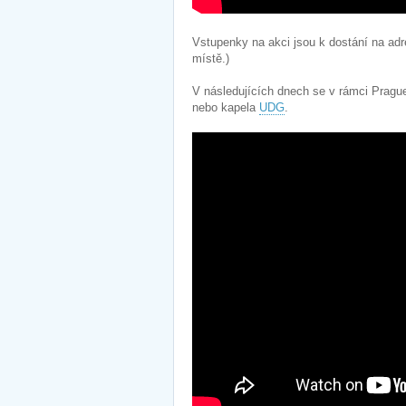
Vstupenky na akci jsou k dostání na ad
místě.)
V následujících dnech se v rámci Pragu
nebo kapela
UDG
.