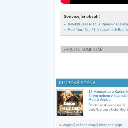
Související obsah:
»
Hudební jízda Prague Open Air zdaleka
»
„Fuck You,“ Mig 21. V Ledárnách Braník r
ZADEJTE KOMENTÁŘ
KLUBOVÁ SCÉNA
12. Koncert pro Kaštán
širým nebem v legendár
Modrá Vopice
Čas letí neskutečně rychle...
bude 8. srpna v klubu Modrá
28.07.
»
Magický večer a dvojitý křest na Cargo...