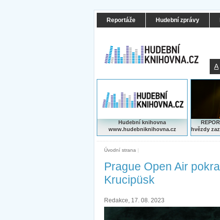
Reportáže
Hudební zprávy
A
Hudební knihovna
REPORT
www.hudebniknihovna.cz
hvězdy zaz
Úvodní strana
|
Prague Open Air pokra
Krucipüsk
Redakce, 17. 08. 2023