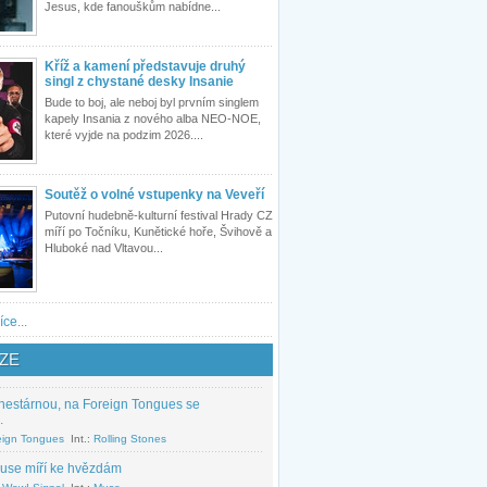
Jesus, kde fanouškům nabídne...
Kříž a kamení představuje druhý
singl z chystané desky Insanie
Bude to boj, ale neboj byl prvním singlem
kapely Insania z nového alba NEO-NOE,
které vyjde na podzim 2026....
Soutěž o volné vstupenky na Veveří
Putovní hudebně-kulturní festival Hrady CZ
míří po Točníku, Kunětické hoře, Švihově a
Hluboké nad Vltavou...
íce...
ZE
nestárnou, na Foreign Tongues se
.
eign Tongues
Int.:
Rolling Stones
use míří ke hvězdám