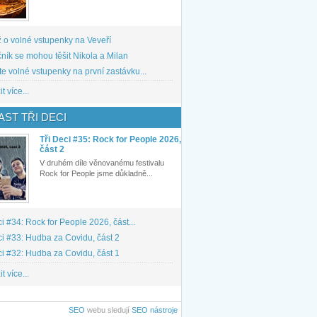
 o volné vstupenky na Veveří
ník se mohou těšit Nikola a Milan
te volné vstupenky na první zastávku...
t více...
ST TŘI DECI
Tři Deci #35: Rock for People 2026,
část 2
V druhém díle věnovanému festivalu
Rock for People jsme důkladně...
ci #34: Rock for People 2026, část...
ci #33: Hudba za Covidu, část 2
ci #32: Hudba za Covidu, část 1
t více...
SEO
webu sledují
SEO nástroje