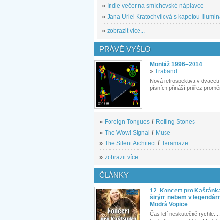
»
Indie večer na smíchovské náplavce
»
Jana Uriel Kratochvílová s kapelou Illuminat
»
zobrazit více...
PRÁVĚ VYŠLO
Montáž 1996–2014
»
Traband
Nová retrospektiva v dvaceti
písních přináší průřez proměn
02.08.
»
Foreign Tongues
/
Rolling Stones
»
The Wow! Signal
/
Muse
»
The Silent Architect
/
Teramaze
»
zobrazit více...
ČLÁNKY
12. Koncert pro Kaštánk
širým nebem v legendár
Modrá Vopice
Čas letí neskutečně rychle.... 