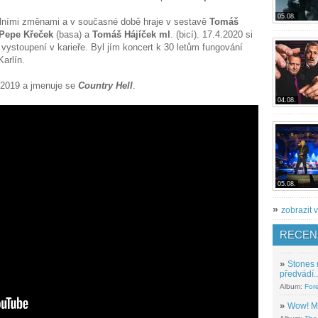
05.08.
álními změnami a v současné době hraje v sestavě
Tomáš
Pepe Křeček
(basa) a
Tomáš Hájíček ml
. (bicí). 17.4.2020 si
vystoupení v karieře. Byl jím koncert k 30 letům fungování
arlín.
 2019 a jmenuje se
Country Hell
.
04.08.
05.08.
»
zobrazit v
RECEN
»
Stones 
předvádí..
Album:
For
»
Wow! M