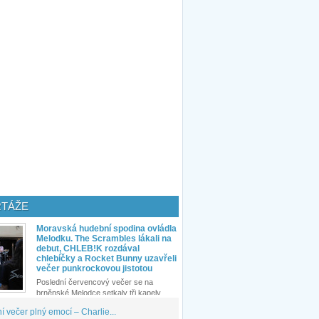
TÁŽE
Moravská hudební spodina ovládla
Melodku. The Scrambles lákali na
debut, CHLEB!K rozdával
chlebíčky a Rocket Bunny uzavřeli
večer punkrockovou jistotou
Poslední červencový večer se na
brněnské Melodce setkaly tři kapely...
 večer plný emocí – Charlie...