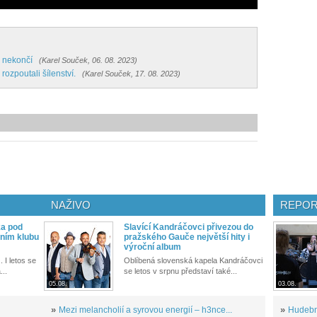
 nekončí
(Karel Souček, 06. 08. 2023)
ozpoutali šílenství.
(Karel Souček, 17. 08. 2023)
NAŽIVO
REPOR
ka pod
Slavící Kandráčovci přivezou do
ním klubu
pražského Gauče největší hity i
výroční album
. I letos se
Oblíbená slovenská kapela Kandráčovci
...
se letos v srpnu představí také...
05.08.
03.08.
»
Mezi melancholií a syrovou energií – h3nce...
»
Hudební