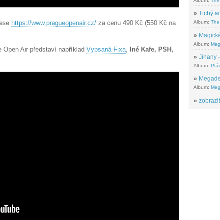
Album:
The
»
Tichý ar
rese
https://www.pragueopenair.cz/
za cenu 490 Kč (550 Kč na
Album:
The 
»
Magické
Album:
Mag
e Open Air představí například
Vypsaná Fixa
,
Iné Kafe, PSH,
»
Jinany –
Album:
Ptác
»
Megadeth
Album:
Meg
»
zobrazit