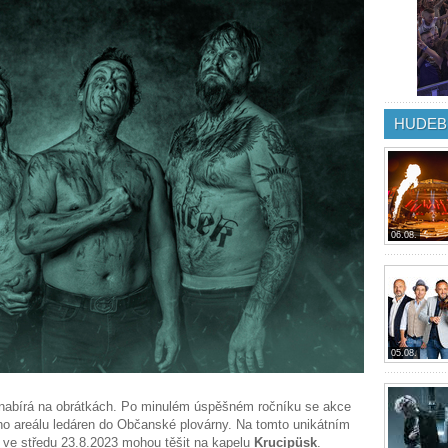
HUDEB
06.08.
05.08.
nabírá na obrátkách. Po minulém úspěšném ročníku se akce
ního areálu ledáren do Občanské plovárny. Na tomto unikátním
 ve středu 23.8.2023 mohou těšit na kapelu
Krucipüsk
.