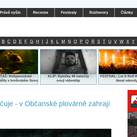
Právě vyšlo
Recenze
Festivaly
Rozhovory
Články
B
C
D
E
F
G
H
I
J
K
L
M
N
O
P
Q
R
S
T
U
V
W
X
Y
ÁŽ: Hollywoodské
KLIP: Rybičky 48 natočily
FESTIVAL:
Let It Roll 
ářily v brněnském Sonu
nový
videoklip
lámal rekord
čuje - v Občanské plovárně zahrají