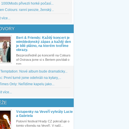
1000Mods přivezli horké počasí...
den Colours: ranní peozie, ženský...
 více...
OVORY
Bert & Friends: Každý koncert je
wimbledonský zápas a každý den
je bílé plátno, na kterém tvoříme
obrazy.
Bezprostředně po koncertě na Colours
of Ostrava jsme si s Bertem povídali o
tom,...
 Temptation: Nové album bude dramaticky...
: První turné jsme odehráli na kytary,...
imes Only: Neřídíme kapelu jako...
t více...
ĚŽE
Vstupenky na Veveří vyhrály Lucie
a Gabriela
Putovní festival Hrady CZ pokračuje o
tomto víkendu na Veveří. V naší...