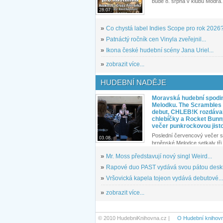
bude 8. srpna v klubu Modrá.
28.07.
»
Co chystá label Indies Scope pro rok 2026
»
Patnáctý ročník cen Vinyla zveřejnil...
»
Ikona české hudební scény Jana Uriel...
»
zobrazit více...
HUDEBNÍ NADĚJE
Moravská hudební spodin
Melodku. The Scrambles l
debut, CHLEB!K rozdáva
chlebíčky a Rocket Bunn
večer punkrockovou jist
Poslední červencový večer s
03.08.
brněnské Melodce setkaly tři 
»
Mr. Moss představují nový singl Weird...
»
Rapové duo PAST vydává svou pátou desku
»
Vršovická kapela tojeon vydává debutové...
»
zobrazit více...
© 2010 HudebniKnihovna.cz |
O Hudební knihov