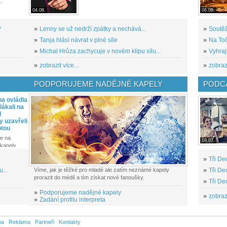
..
04.08.
06.08.
?
»
Lenny se už nedrží zpátky a nechává...
»
Soutěž
»
Tanja hlásí návrat v plné síle
»
Na Toč
»
Michal Hrůza zachycuje v novém klipu sílu...
»
Vyhraj
»
zobrazit více...
»
zobrazi
PODPORUJEME NADĚJNÉ KAPELY
PODCA
a ovládla
ákali na
l
y uzavřeli
otou
e na
19.07.
kapely...
»
Tři De
...
Víme, jak je těžké pro mladé ale zatím neznámé kapely
»
Tři De
prorazit do médií a tím získat nové fanoušky.
»
Tři De
»
Podporujeme nadějné kapely
»
zobrazi
»
Zadání profilu interpreta
na
Reklama
Partneři
Kontakty