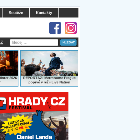
Soutěže
Kontakty
Z
:
Winter 2026
REPORTÁŽ
Metronome Prague
y
poprvé v režii Live Nation