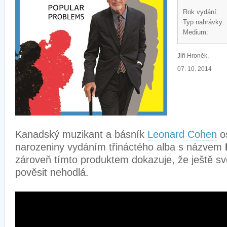
Rok vydání:
Typ nahrávky:
Medium:
Jiří Hroněk,
07. 10. 2014
Kanadský muzikant a básník
Leonard Cohen
os
narozeniny vydáním třináctého alba s názvem
zároveň tímto produktem dokazuje, že ještě sv
pověsit nehodlá.