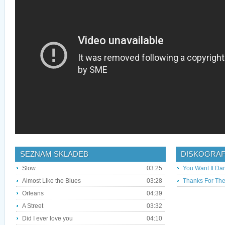
SEZNAM SKLADEB
DISKOGRAF
Slow
03:25
You Want It Da
Almost Like the Blues
03:28
Thanks For Th
Orleans
04:39
A Street
03:32
Did I ever love you
04:10