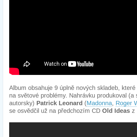
Album obsahuje 9 úplně nových skladeb, které
na světové problémy. Nahrávku produkoval (a 
autorsky)
Patrick Leonard
(
Madonna
,
Roger 
se osvědčil už na předchozím CD
Old Ideas
z 