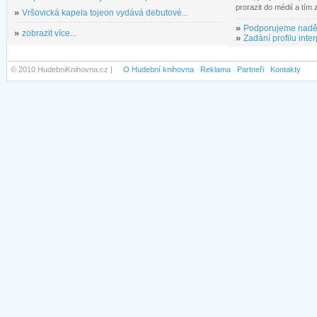
prorazit do médií a tím
»
Vršovická kapela tojeon vydává debutové...
»
Podporujeme nadě
»
zobrazit více...
»
Zadání profilu inter
© 2010 HudebniKnihovna.cz |
O Hudební knihovna
Reklama
Partneři
Kontakty