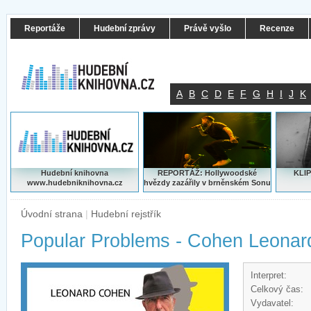
Reportáže
Hudební zprávy
Právě vyšlo
Recenze
A
B
C
D
E
F
G
H
I
J
K
Hudební knihovna
REPORTÁŽ: Hollywoodské
KLIP
www.hudebniknihovna.cz
hvězdy zazářily v brněnském Sonu
Úvodní strana
|
Hudební rejstřík
Popular Problems - Cohen Leonar
Interpret:
Celkový čas:
Vydavatel: