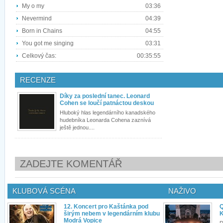
My o my
03:36
Nevermind
04:39
Born in Chains
04:55
You got me singing
03:31
Celkový čas:
00:35:55
RECENZE
Díky za poslední tanec. Leonard
Cohen se loučí patnáctou deskou
Hluboký hlas legendárního kanadského
hudebníka Leonarda Cohena zaznívá
ještě jednou....
ZADEJTE KOMENTÁŘ
KLUBOVÁ SCÉNA
NAŽIVO
12. Koncert pro Kaštánka pod
Q
širým nebem v legendárním klubu
K
Modrá Vopice
D