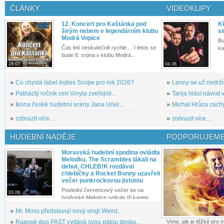
ČLÁNKY
VIDEOKLIPY
12. Koncert pro Kaštánka pod
Kř
širým nebem v legendárním klubu
si
Modrá Vopice
Bu
Čas letí neskutečně rychle.... I letos se
ka
bude 8. srpna v klubu Modrá...
28.07.
04.08.
»
Co chystá label Indies Scope pro rok 2026?
»
Lenny se už nedrží
»
Patnáctý ročník cen Vinyla zveřejnil...
»
Tanja hlásí návrat v
»
Ikona české hudební scény Jana Uriel...
»
Michal Hrůza zachyc
»
zobrazit více...
»
zobrazit více...
HUDEBNÍ NADĚJE
PODPORUJEME
Moravská hudební spodina ovládla
Melodku. The Scrambles lákali na
debut, CHLEB!K rozdával
chlebíčky a Rocket Bunny uzavřeli
večer punkrockovou jistotou
Poslední červencový večer se na
03.08.
brněnské Melodce setkaly tři kapely...
»
Mr. Moss představují nový singl Weird...
»
Rapové duo PAST vydává svou pátou desku...
Víme, jak je těžké pro