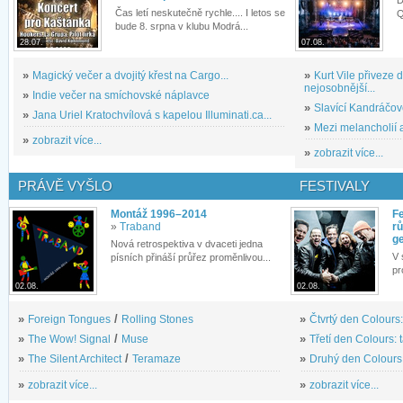
Čas letí neskutečně rychle.... I letos se
Q
bude 8. srpna v klubu Modrá...
28.07.
07.08.
»
Magický večer a dvojitý křest na Cargo...
»
Kurt Vile přiveze
nejosobnější...
»
Indie večer na smíchovské náplavce
»
Slavící Kandráčov
»
Jana Uriel Kratochvílová s kapelou Illuminati.ca...
»
Mezi melancholií a
»
zobrazit více...
»
zobrazit více...
PRÁVĚ VYŠLO
FESTIVALY
Montáž 1996–2014
Fe
»
Traband
rů
g
Nová retrospektiva v dvaceti jedna
V 
písních přináší průřez proměnlivou...
pr
02.08.
02.08.
»
Foreign Tongues
/
Rolling Stones
»
Čtvrtý den Colours:
»
The Wow! Signal
/
Muse
»
Třetí den Colours: 
»
The Silent Architect
/
Teramaze
»
Druhý den Colours: 
»
zobrazit více...
»
zobrazit více...