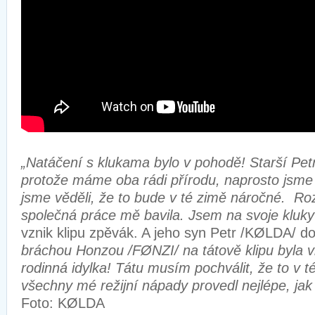
„Natáčení s klukama bylo v pohodě! Starší Petr
protože máme oba rádi přírodu, naprosto jsme s
jsme věděli, že to bude v té zimě náročné. Ro
společná práce mě bavila. Jsem na svoje kluky
vznik klipu zpěvák. A jeho syn Petr /KØLDA/ do
bráchou Honzou /FØNZI/ na tátově klipu byla v
rodinná idylka! Tátu musím pochválit, že to v t
všechny mé režijní nápady provedl nejlépe, jak
Foto: KØLDA