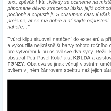
text, zpěvák říká:
„Někdy se ocitneme na místě
připomene dávno ztracenou lásku, jejíž odcho
pochopit a odpustit jí. S odstupem času jí vša
přejeme, ať se má dobře a ať najde odpuštění.
nahoře…"
Tvůrci klipu situovali natáčení do exteriérů a př
a vykouzlila nejkrásnější barvy tohoto ročního 
pro vytvoření klipu oslovil své dva syny. Režii,
obstaral Petr Pavel Kolář aka
KØLDA
a asisto
FØNZY
. Oba dva se jinak věnují vlastním um
ovšem v jiném žánrovém spektru než jejich tá