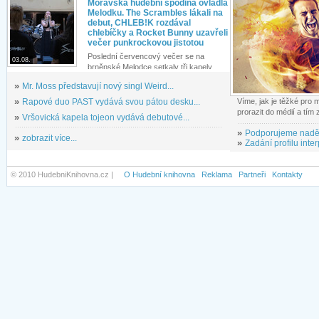
Moravská hudební spodina ovládla
Melodku. The Scrambles lákali na
debut, CHLEB!K rozdával
chlebíčky a Rocket Bunny uzavřeli
večer punkrockovou jistotou
Poslední červencový večer se na
03.08.
brněnské Melodce setkaly tři kapely...
»
Mr. Moss představují nový singl Weird...
»
Rapové duo PAST vydává svou pátou desku...
Víme, jak je těžké pro
prorazit do médií a tím
»
Vršovická kapela tojeon vydává debutové...
»
Podporujeme nadě
»
zobrazit více...
»
Zadání profilu inter
© 2010 HudebniKnihovna.cz |
O Hudební knihovna
Reklama
Partneři
Kontakty