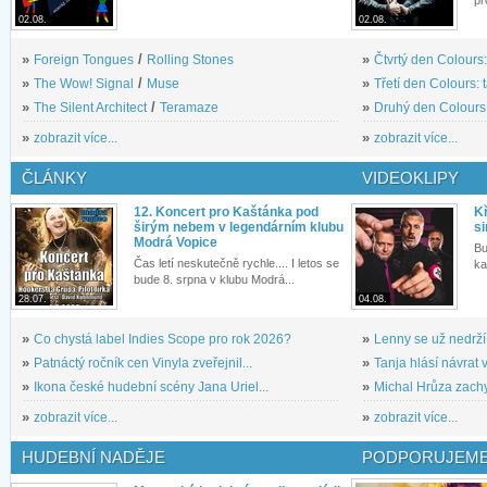
02.08.
02.08.
»
Foreign Tongues
/
Rolling Stones
»
Čtvrtý den Colours:
»
The Wow! Signal
/
Muse
»
Třetí den Colours: 
»
The Silent Architect
/
Teramaze
»
Druhý den Colours: 
»
zobrazit více...
»
zobrazit více...
ČLÁNKY
VIDEOKLIPY
12. Koncert pro Kaštánka pod
Kř
širým nebem v legendárním klubu
si
Modrá Vopice
Bu
Čas letí neskutečně rychle.... I letos se
ka
bude 8. srpna v klubu Modrá...
28.07.
04.08.
»
Co chystá label Indies Scope pro rok 2026?
»
Lenny se už nedrží
»
Patnáctý ročník cen Vinyla zveřejnil...
»
Tanja hlásí návrat v
»
Ikona české hudební scény Jana Uriel...
»
Michal Hrůza zachyc
»
zobrazit více...
»
zobrazit více...
HUDEBNÍ NADĚJE
PODPORUJEME