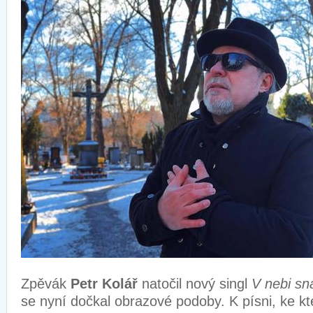
Zpěvák
Petr Kolář
natočil nový singl
V nebi sn
se nyní dočkal obrazové podoby. K písni, ke kt