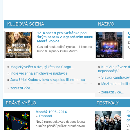
KLUBOVÁ SCÉNA
NAŽIVO
12. Koncert pro Kaštánka pod
Q
širým nebem v legendárním klubu
K
Modrá Vopice
D
Čas letí neskutečně rychle.... I letos se
Q
bude 8. srpna v klubu Modrá...
28.07.
07.08.
»
Magický večer a dvojitý křest na Cargo...
»
Kurt Vile přiveze
nejosobnější...
»
Indie večer na smíchovské náplavce
»
Slavící Kandráčov
»
Jana Uriel Kratochvílová s kapelou Illuminati.ca...
»
Mezi melancholií a
»
zobrazit více...
»
zobrazit více...
PRÁVĚ VYŠLO
FESTIVALY
Montáž 1996–2014
Fe
»
Traband
rů
g
Nová retrospektiva v dvaceti jedna
V 
písních přináší průřez proměnlivou...
pr