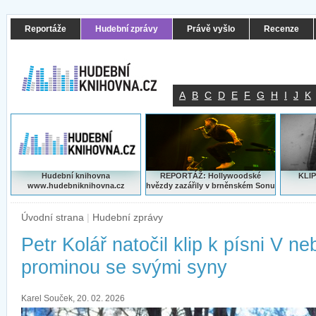
Reportáže
Hudební zprávy
Právě vyšlo
Recenze
A
B
C
D
E
F
G
H
I
J
K
Hudební knihovna
REPORTÁŽ: Hollywoodské
KLIP
www.hudebniknihovna.cz
hvězdy zazářily v brněnském Sonu
Úvodní strana
|
Hudební zprávy
Petr Kolář natočil klip k písni V neb
prominou se svými syny
Karel Souček, 20. 02. 2026