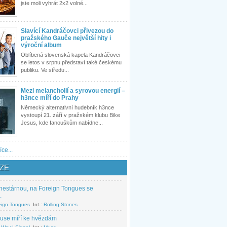
jste moli vyhrát 2x2 volné...
Slavící Kandráčovci přivezou do
pražského Gauče největší hity i
výroční album
Oblíbená slovenská kapela Kandráčovci
se letos v srpnu představí také českému
publiku. Ve středu...
Mezi melancholií a syrovou energií –
h3nce míří do Prahy
Německý alternativní hudebník h3nce
vystoupí 21. září v pražském klubu Bike
Jesus, kde fanouškům nabídne...
íce...
ZE
nestárnou, na Foreign Tongues se
.
eign Tongues
Int.:
Rolling Stones
use míří ke hvězdám