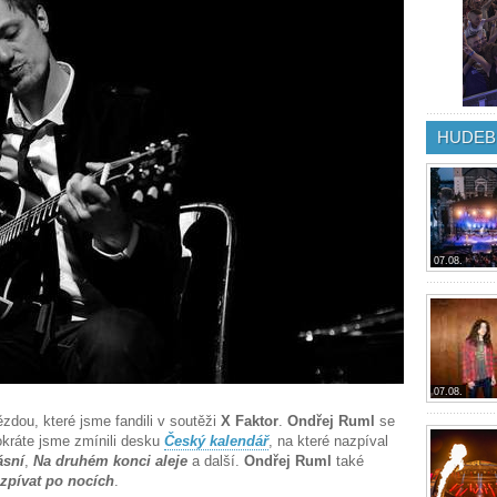
HUDEB
07.08.
07.08.
ězdou, které jsme fandili v soutěži
X Faktor
.
Ondřej Ruml
se
okráte jsme zmínili desku
Český kalendář
, na které nazpíval
ásní
,
Na druhém konci aleje
a další.
Ondřej Ruml
také
 zpívat po nocích
.