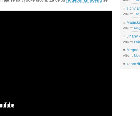
 hraje se na vysoké úrovni. Za celou
Hudební knihovnu
se
Album:
The
»
Tichý ar
Album:
The 
»
Magické
Album:
Mag
»
Jinany –
Album:
Ptác
»
Megadeth
Album:
Meg
»
zobrazit