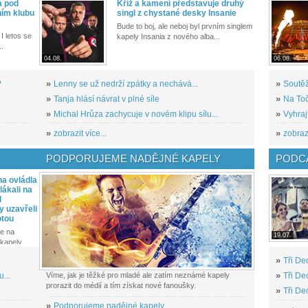
a pod
Kříž a kamení představuje druhý
ním klubu
singl z chystané desky Insanie
Bude to boj, ale neboj byl prvním singlem
I letos se
kapely Insania z nového alba...
..
04.08.
06.08.
?
»
Lenny se už nedrží zpátky a nechává...
»
Soutěž
»
Tanja hlásí návrat v plné síle
»
Na Toč
»
Michal Hrůza zachycuje v novém klipu sílu...
»
Vyhraj
»
zobrazit více...
»
zobrazi
PODPORUJEME NADĚJNÉ KAPELY
PODCA
a ovládla
ákali na
l
y uzavřeli
otou
e na
19.07.
kapely...
»
Tři De
...
Víme, jak je těžké pro mladé ale zatím neznámé kapely
»
Tři De
prorazit do médií a tím získat nové fanoušky.
»
Tři De
»
Podporujeme nadějné kapely