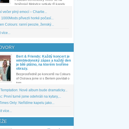
brněnské Melodce setkaly tři kapely...
 večer plný emocí – Charlie...
1000Mods přivezli horké počasí...
den Colours: ranní peozie, ženský...
 více...
OVORY
Bert & Friends: Každý koncert je
wimbledonský zápas a každý den
je bílé plátno, na kterém tvoříme
obrazy.
Bezprostředně po koncertě na Colours
of Ostrava jsme si s Bertem povídali o
tom,...
 Temptation: Nové album bude dramaticky...
: První turné jsme odehráli na kytary,...
imes Only: Neřídíme kapelu jako...
t více...
ĚŽE