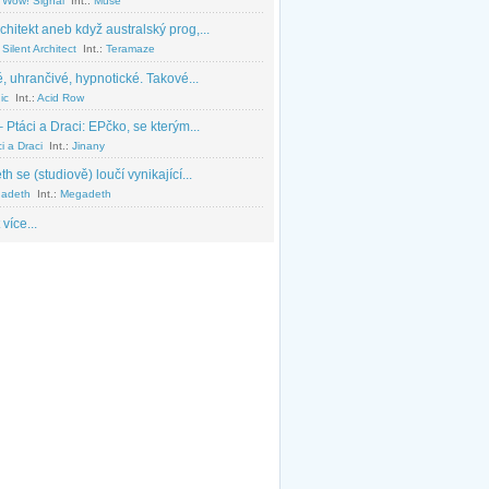
 Wow! Signal
Int.:
Muse
chitekt aneb když australský prog,...
Silent Architect
Int.:
Teramaze
, uhrančivé, hypnotické. Takové...
ic
Int.:
Acid Row
 Ptáci a Draci: EPčko, se kterým...
i a Draci
Int.:
Jinany
 se (studiově) loučí vynikající...
adeth
Int.:
Megadeth
 více...