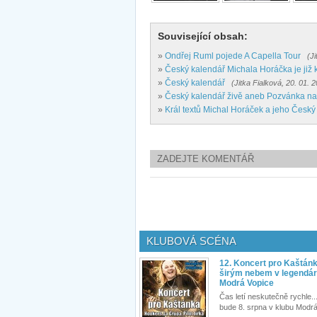
Související obsah:
»
Ondřej Ruml pojede A Capella Tour
(J
»
Český kalendář Michala Horáčka je již k
»
Český kalendář
(Jitka Fialková, 20. 01. 
»
Český kalendář živě aneb Pozvánka na 
»
Král textů Michal Horáček a jeho Český
ZADEJTE KOMENTÁŘ
KLUBOVÁ SCÉNA
12. Koncert pro Kaštán
širým nebem v legendár
Modrá Vopice
Čas letí neskutečně rychle...
bude 8. srpna v klubu Modrá