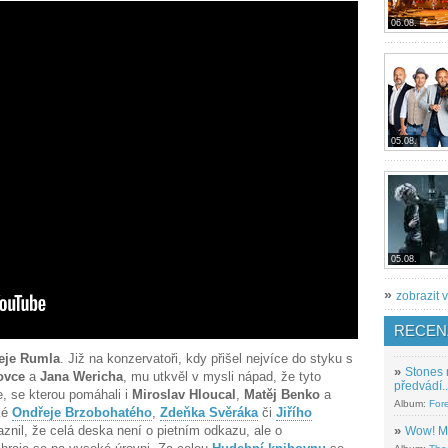
06.08.
05.08.
05.08.
»
zobrazit v
RECEN
eje Rumla
. Již na konzervatoři, kdy přišel nejvíce do styku s
»
Stones 
ovce
a
Jana Wericha
, mu utkvěl v mysli nápad, že tyto
předvádí..
, se kterou pomáhali i
Miroslav Hloucal
,
Matěj Benko
a
Album:
For
aké
Ondřeje Brzobohatého
,
Zdeňka Svěráka
či
Jiřího
znil, že celá deska není o pietním odkazu, ale o
»
Wow! M