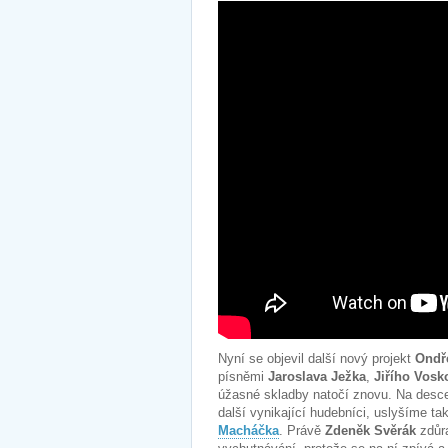
Nyní se objevil další nový projekt
Ondř
písněmi
Jaroslava Ježka
,
Jiřího Vosk
úžasné skladby natočí znovu. Na desce
další vynikající hudebníci, uslyšíme t
Macháčka
. Právě
Zdeněk Svěrák
zdůra