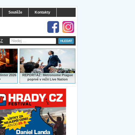
Soutěže
Kontakty
Z
:
Winter 2026
REPORTÁŽ
Metronome Prague
y
poprvé v režii Live Nation