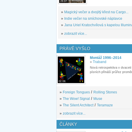
28.07.
»
Magický večer a dvojitý křest na Cargo...
»
Indie večer na smíchovské náplavce
»
Jana Uriel Kratochvílová s kapelou Illuminat
»
zobrazit více...
PRÁVĚ VYŠLO
Montáž 1996–2014
»
Traband
Nová retrospektiva v dvaceti
písních přináší průřez proměn
02.08.
»
Foreign Tongues
/
Rolling Stones
»
The Wow! Signal
/
Muse
»
The Silent Architect
/
Teramaze
»
zobrazit více...
ČLÁNKY