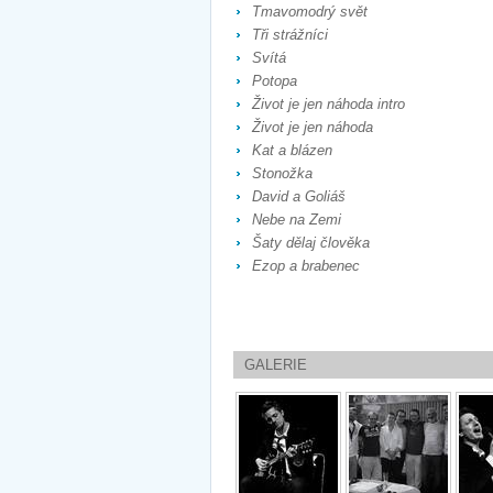
Tmavomodrý svět
Tři strážníci
Svítá
Potopa
Život je jen náhoda intro
Život je jen náhoda
Kat a blázen
Stonožka
David a Goliáš
Nebe na Zemi
Šaty dělaj člověka
Ezop a brabenec
GALERIE