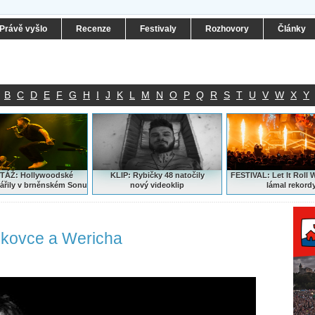
Právě vyšlo
Recenze
Festivaly
Rozhovory
Články
B
C
D
E
F
G
H
I
J
K
L
M
N
O
P
Q
R
S
T
U
V
W
X
Y
ÁŽ: Hollywoodské
KLIP: Rybičky 48 natočily
FESTIVAL:
Let It Roll 
ářily v brněnském Sonu
nový
videoklip
lámal rekord
skovce a Wericha