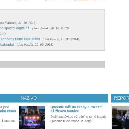
itka Fialková, 31. 10. 2013)
 dispozici digitálně
(Jan Vavřík, 28. 10. 2013)
2014)
koncerty turné Mezi námi
(Jan Vavřík, 13. 06. 2014)
 kalendář
(Jan Vavřík, 12. 09. 2013)
NAŽIVO
REPOR
ka pod
Queenie míří do Prahy a rozezní
ním klubu
Křižíkovu fontánu
Další zastávkou výročního turné kapely
. I letos se
Queenie bude Praha. V úterý...
...