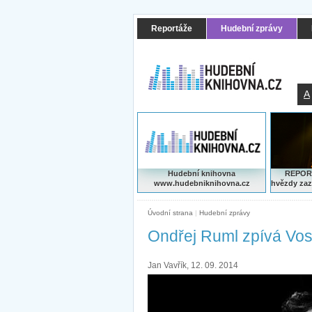
Reportáže
Hudební zprávy
A
Hudební knihovna
REPORT
www.hudebniknihovna.cz
hvězdy zaz
Úvodní strana
|
Hudební zprávy
Ondřej Ruml zpívá Vo
Jan Vavřík, 12. 09. 2014