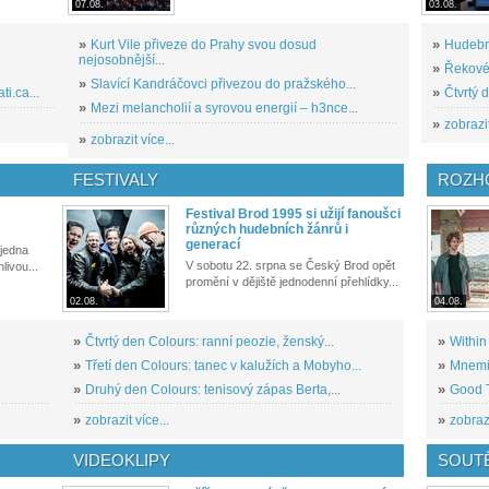
07.08.
03.08.
»
Kurt Vile přiveze do Prahy svou dosud
»
Hudební
nejosobnější...
»
Řekové 
»
Slavící Kandráčovci přivezou do pražského...
i.ca...
»
Čtvrtý 
»
Mezi melancholií a syrovou energií – h3nce...
»
zobrazit
»
zobrazit více...
FESTIVALY
ROZH
Festival Brod 1995 si užijí fanoušci
různých hudebních žánrů i
generací
 jedna
V sobotu 22. srpna se Český Brod opět
livou...
promění v dějiště jednodenní přehlídky...
02.08.
04.08.
»
Čtvrtý den Colours: ranní peozie, ženský...
»
Within
»
Třetí den Colours: tanec v kalužích a Mobyho...
»
Mnemic
»
Druhý den Colours: tenisový zápas Berta,...
»
Good T
»
zobrazit více...
»
zobrazi
VIDEOKLIPY
SOUT