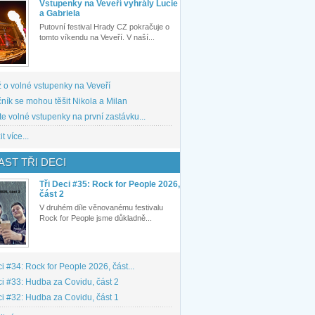
Vstupenky na Veveří vyhrály Lucie
a Gabriela
Putovní festival Hrady CZ pokračuje o
tomto víkendu na Veveří. V naší...
 o volné vstupenky na Veveří
ník se mohou těšit Nikola a Milan
te volné vstupenky na první zastávku...
t více...
ST TŘI DECI
Tři Deci #35: Rock for People 2026,
část 2
V druhém díle věnovanému festivalu
Rock for People jsme důkladně...
ci #34: Rock for People 2026, část...
ci #33: Hudba za Covidu, část 2
ci #32: Hudba za Covidu, část 1