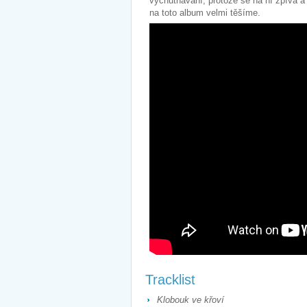
vychutnávání, protože se na ní zpívá a
na toto album velmi těšíme.
Tracklist
Klobouk ve křoví