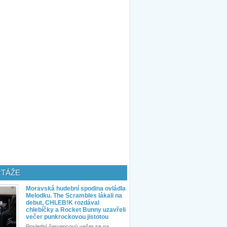
TÁŽE
Moravská hudební spodina ovládla
Melodku. The Scrambles lákali na
debut, CHLEB!K rozdával
chlebíčky a Rocket Bunny uzavřeli
večer punkrockovou jistotou
Poslední červencový večer se na