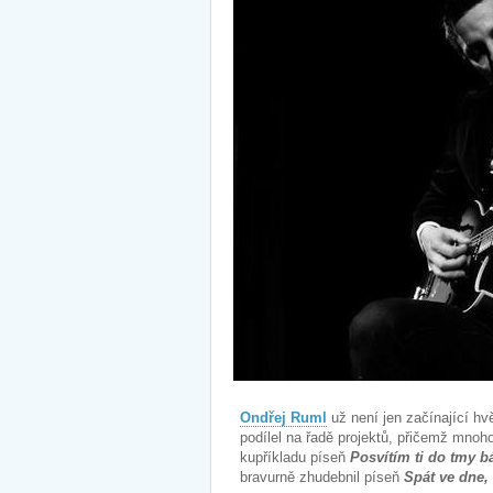
Ondřej Ruml
už není jen začínající hv
podílel na řadě projektů, přičemž mnoh
kupříkladu píseň
Posvítím ti do tmy b
bravurně zhudebnil píseň
Spát ve dne,