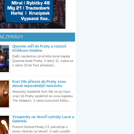
NÍ ZPRÁVY
Queenie míří do Prahy a rozezní
Křižíkovu fontánu
Další zastávkou výročního turné kapely
Queenie bude Praha. V úterý 11. srpna se
v rámci 20 let Tour představí...
Kurt Vile přiveze do Prahy svou
dosud nejosobnější nahrávku
Americký hudebník Kurt Vile se po čase
vrací do Prahy společně se svou kapelou
The Violators. V rámci koncertní šňůry...
Vstupenky na Veveří vyhrály Lucie a
Gabriela
Putovní festival Hrady CZ pokračuje o
tomto víkendu na Veveří. V naší soutěži