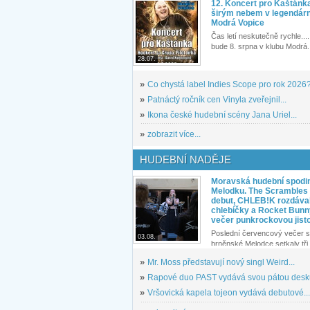
12. Koncert pro Kaštánk
širým nebem v legendár
Modrá Vopice
Čas letí neskutečně rychle.... 
bude 8. srpna v klubu Modrá.
28.07.
»
Co chystá label Indies Scope pro rok 2026
»
Patnáctý ročník cen Vinyla zveřejnil...
»
Ikona české hudební scény Jana Uriel...
»
zobrazit více...
HUDEBNÍ NADĚJE
Moravská hudební spodin
Melodku. The Scrambles l
debut, CHLEB!K rozdáva
chlebíčky a Rocket Bunn
večer punkrockovou jist
Poslední červencový večer s
03.08.
brněnské Melodce setkaly tři 
»
Mr. Moss představují nový singl Weird...
»
Rapové duo PAST vydává svou pátou desku
»
Vršovická kapela tojeon vydává debutové...