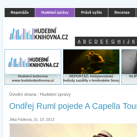
Reportáže
Hudební zprávy
Právě vyšlo
Recenze
A
B
C
D
E
F
G
H
I
J
K
Hudební knihovna
REPORTÁŽ: Hollywoodské
KLIP
www.hudebniknihovna.cz
hvězdy zazářily v brněnském Sonu
Úvodní strana
|
Hudební zprávy
Ondřej Ruml pojede A Capella Tou
Jitka Fialková, 31. 10. 2013