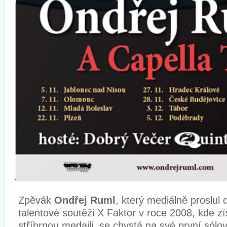
Zpěvák
Ondřej Ruml
, který mediálně proslul 
talentové soutěži X Faktor v roce 2008, kde z
stříbrnou medaili, se chystá na své první sólo