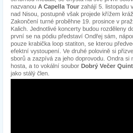
nazvanou
A Capella Tour
zahájí 5. listopadu
nad Nisou, postupně však projede křížem kráž
Zakončení turné proběhne 19. prosince v pra
Kalich. Jednotlivé koncerty budou rozděleny d
první se na pódiu představí Ondřej sám, ná
pouze krabička loop statiton, se kterou před
efektní vystoupení. Ve druhé polovině si přizv
sborů a zazpívá za jeho doprovodu. Ondra si 
hosta, a to vokální soubor
Dobrý Večer Quint
jako stálý člen.