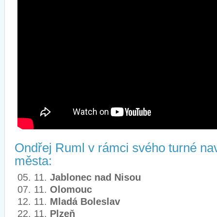
Ondřej Ruml v rámci svého turné navš
města:
05. 11.
Jablonec nad Nisou
07. 11.
Olomouc
12. 11.
Mladá Boleslav
22. 11.
Plzeň