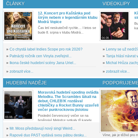
ČLÁNKY
VIDEOKLIPY
12. Koncert pro Kaštánka pod
Kř
širým nebem v legendárním klubu
si
Modrá Vopice
Bu
Čas letí neskutečně rychle.... I letos se
ka
bude 8. srpna v klubu Modrá...
28.07.
04.08.
»
Co chystá label Indies Scope pro rok 2026?
»
Lenny se už nedrží
»
Patnáctý ročník cen Vinyla zveřejnil...
»
Tanja hlásí návrat v
»
Ikona české hudební scény Jana Uriel...
»
Michal Hrůza zachyc
»
zobrazit více...
»
zobrazit více...
HUDEBNÍ NADĚJE
PODPORUJEME
Moravská hudební spodina ovládla
Melodku. The Scrambles lákali na
debut, CHLEB!K rozdával
chlebíčky a Rocket Bunny uzavřeli
večer punkrockovou jistotou
Poslední červencový večer se na
03.08.
brněnské Melodce setkaly tři kapely...
»
Mr. Moss představují nový singl Weird...
»
Rapové duo PAST vydává svou pátou desku...
Víme, jak je těžké pro