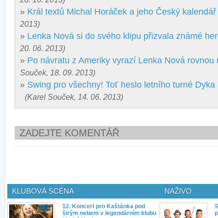
»
Král textů Michal Horáček a jeho Český kalendář
2013)
»
Lenka Nová si do svého klipu přizvala známé he
20. 06. 2013)
»
Po návratu z Ameriky vyrazí Lenka Nová rovnou 
Souček, 18. 09. 2013)
»
Swing pro všechny! Toť heslo letního turné Dyka
(Karel Souček, 14. 06. 2013)
ZADEJTE KOMENTÁŘ
KLUBOVÁ SCÉNA
NAŽIVO
12. Koncert pro Kaštánka pod
S
širým nebem v legendárním klubu
p