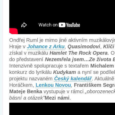
Ondřej Ruml je mimo jiné aktivním muzikálový
Hraje v
Johance z Arku
,
Quasimodovi
,
Klíči
získal v muzikálu
Hamlet The Rock Opera
. O
do představení
Nezemřela jsem…Ze života 
Intenzivně spolupracuje s textařem
Michalem
konkurz do lyrikálu
Kudykam
a nyní se podíle
projektu nazvaném
Český kalendář
. Aktuáln
Horáčkem,
Lenkou Novou
,
Františkem Seg
Mateje Benka
vystupuje v rámci
„oborozeneck
básní a otázek"
Mezi námi
.