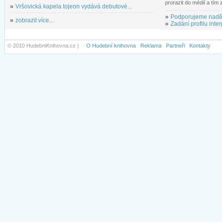
prorazit do médií a tím
»
Vršovická kapela tojeon vydává debutové...
»
Podporujeme nadě
»
zobrazit více...
»
Zadání profilu inter
© 2010 HudebniKnihovna.cz |
O Hudební knihovna
Reklama
Partneři
Kontakty