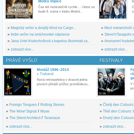
Modrá Vopice
v
Čas letí neskutečně rychle.... I letos se
O
bude 8. srpna v klubu Modrá...
s
28.07.
05.08.
»
Magický večer a dvojitý křest na Cargo...
»
Mezi melancholií a
»
Indie večer na smíchovské náplavce
»
Steve'n'Seagulls v 
»
Jana Uriel Kratochvílová s kapelou Illuminati.ca...
»
Anonymní hudební 
»
zobrazit více...
»
zobrazit více...
PRÁVĚ VYŠLO
FESTIVALY
Montáž 1996–2014
Fe
»
Traband
rů
g
Nová retrospektiva v dvaceti jedna
V 
písních přináší průřez proměnlivou...
pr
02.08.
02.08.
»
Foreign Tongues
/
Rolling Stones
»
Čtvrtý den Colours:
»
The Wow! Signal
/
Muse
»
Třetí den Colours: 
»
The Silent Architect
/
Teramaze
»
Druhý den Colours: 
»
zobrazit více...
»
zobrazit více...