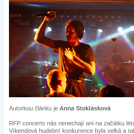
Autorkou článku je
Anna Stoklásková
RFP concerts nás nenechají ani na začátku lét
Víkendová hudební konkurence byla velká a ta