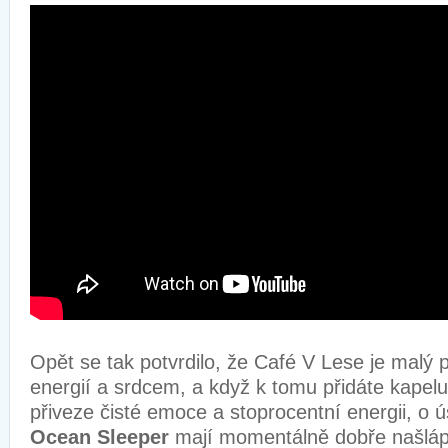
Opět se tak potvrdilo, že Café V Lese je malý p
energií a srdcem, a když k tomu přidáte kapelu
přiveze čisté emoce a stoprocentní energii, o 
Ocean Sleeper
mají momentálně dobře našlápn