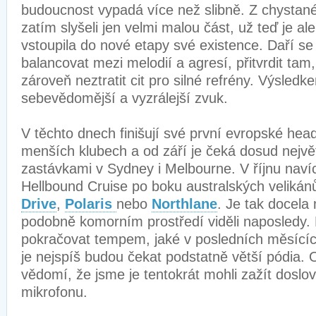
budoucnost vypadá více než slibně. Z chystané
zatím slyšeli jen velmi malou část, už teď je al
vstoupila do nové etapy své existence. Daří se 
balancovat mezi melodií a agresí, přitvrdit tam,
zároveň neztratit cit pro silné refrény. Výsledk
sebevědomější a vyzrálejší zvuk.
V těchto dnech finišují své první evropské head
menších klubech a od září je čeká dosud nejvě
zastávkami v Sydney i Melbourne. V říjnu naví
Hellbound Cruise po boku australských velikán
Drive
,
Polaris
nebo
Northlane
. Je tak docela
podobně komorním prostředí viděli naposledy
pokračovat tempem, jaké v posledních měsících
je nejspíš budou čekat podstatně větší pódia. O
vědomí, že jsme je tentokrát mohli zažít doslo
mikrofonu.