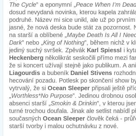
The Cycle
” a eponymní „
Peace When I'm Dea
dosud nevydaná novinka, kterou kapela zahrála
podruhé. Název mi sice unikl, ale už po prvním
jasné, že nová deska bude stát za pozornost.
na starší a oblíbené „
Maybe Death Is All I Nee
Dark
” nebo „
King of Nothing
”, během nichž v k
jediný suchý svršek. Zpěvák
Karl Spiessl
i ky
Heckenberg
několikrát seskočili přímo mezi fa
že si koncert užívají stejně jako publikum. A an
Liagourdis
a bubeník
Daniel Stivens
rozhodn
hecování pozadu. Potlesk po skončení show by
vytrvalý, že si
Ocean Sleeper
připsali ještě p
„
Worthless*No Purpose
”. Jedinou drobnou oso
absenci starší „
Smokin & Drinkin
”, v kterou js
turné trochou doufala. Jinak ale setlist nabídl 
současných
Ocean Sleeper
člověk čeká - průř
starší tvorby i malou ochutnávku z nové.