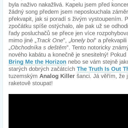
byla naživo nakažlivá. Kapelu jsem před konce
žádný song předem jsem neposlouchala záměr
překvapit, jak si poradí s živým vystoupením. 
zpočátku spíše ostýchalo, ale pak už se odhod
řady posluchačů se přece jen více rozpohybova
mimo jiné „
Track One
”, „
lonely boi
” a překvapil
„
Obchodníka s deštěm
”. Tento notoricky znám
nového kabátu a konečně je snesitelný! Pokud
Bring Me the Horizon
nebo se vám stejně jak
starých dobrých začátcích
The Truth Is Out T
tuzemským
Analog Killer
šanci. Já věřím, že 
raketově stoupat!