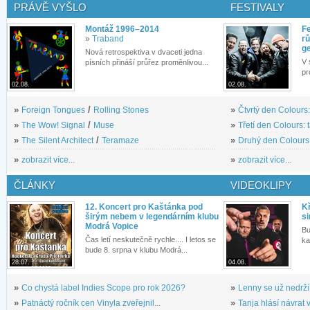
PRÁVĚ VYŠLO
FESTIVALY
Montáž 1996–2014
Fe
»
Traband
rů
g
Nová retrospektiva v dvaceti jedna
V 
písních přináší průřez proměnlivou...
pr
02.08.
02.08.
»
Foreign Tongues
/
Rolling Stones
»
Čtvrtý den Colours:
»
The Wow! Signal
/
Muse
»
Třetí den Colours: 
»
The Silent Architect
/
Teramaze
»
Druhý den Colours: 
»
zobrazit více...
»
zobrazit více...
ČLÁNKY
VIDEOKLIPY
12. Koncert pro Kaštánka pod
Kř
širým nebem v legendárním klubu
si
Modrá Vopice
Bu
Čas letí neskutečně rychle.... I letos se
ka
bude 8. srpna v klubu Modrá...
28.07.
04.08.
»
Co chystá label Indies Scope pro rok 2026?
»
Lenny se už nedrží
»
Patnáctý ročník cen Vinyla zveřejnil...
»
Tanja hlásí návrat v