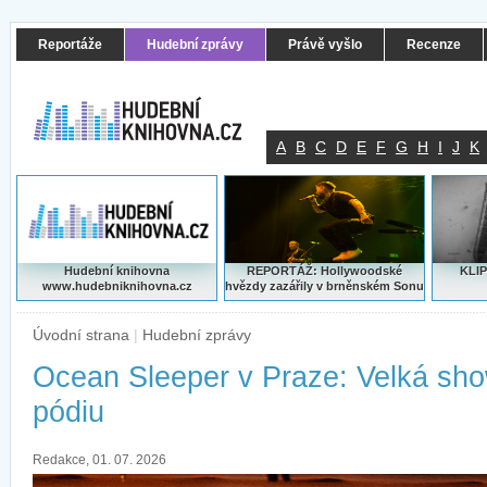
Reportáže
Hudební zprávy
Právě vyšlo
Recenze
A
B
C
D
E
F
G
H
I
J
K
Hudební knihovna
REPORTÁŽ: Hollywoodské
KLIP
www.hudebniknihovna.cz
hvězdy zazářily v brněnském Sonu
Úvodní strana
|
Hudební zprávy
Ocean Sleeper v Praze: Velká sh
pódiu
Redakce, 01. 07. 2026