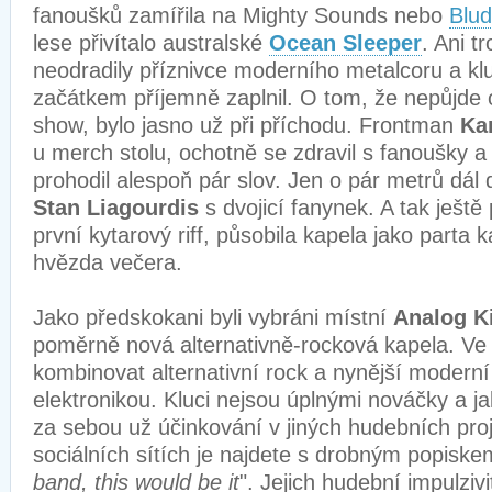
fanoušků zamířila na Mighty Sounds nebo
Blud
lese přivítalo australské
Ocean Sleeper
. Ani t
neodradily příznivce moderního metalcoru a kl
začátkem příjemně zaplnil. O tom, že nepůjde 
show, bylo jasno už při příchodu. Frontman
Ka
u merch stolu, ochotně se zdravil s fanoušky 
prohodil alespoň pár slov. Jen o pár metrů dál 
Stan Liagourdis
s dvojicí fanynek. A tak ještě
první kytarový riff, působila kapela jako parta
hvězda večera.
Jako předskokani byli vybráni místní
Analog Ki
poměrně nová alternativně-rocková kapela. Ve 
kombinovat alternativní rock a nynější moderní
elektronikou. Kluci nejsou úplnými nováčky a jak
za sebou už účinkování v jiných hudebních pro
sociálních sítích je najdete s drobným popiske
band, this would be it
". Jejich hudební impulzi