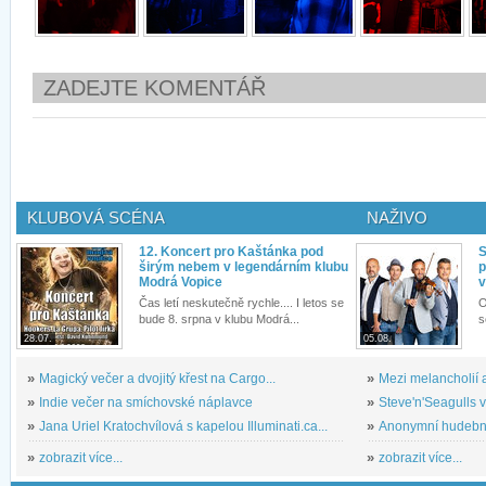
ZADEJTE KOMENTÁŘ
KLUBOVÁ SCÉNA
NAŽIVO
12. Koncert pro Kaštánka pod
S
širým nebem v legendárním klubu
p
Modrá Vopice
v
Čas letí neskutečně rychle.... I letos se
O
bude 8. srpna v klubu Modrá...
s
28.07.
05.08.
»
Magický večer a dvojitý křest na Cargo...
»
Mezi melancholií a
»
Indie večer na smíchovské náplavce
»
Steve'n'Seagulls v 
»
Jana Uriel Kratochvílová s kapelou Illuminati.ca...
»
Anonymní hudební 
»
zobrazit více...
»
zobrazit více...