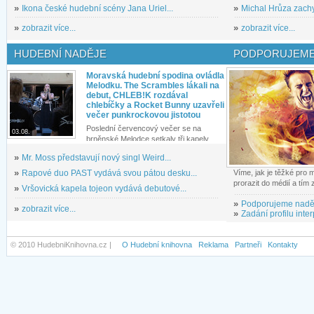
»
Ikona české hudební scény Jana Uriel...
»
Michal Hrůza zachyc
»
zobrazit více...
»
zobrazit více...
HUDEBNÍ NADĚJE
PODPORUJEME
Moravská hudební spodina ovládla
Melodku. The Scrambles lákali na
debut, CHLEB!K rozdával
chlebíčky a Rocket Bunny uzavřeli
večer punkrockovou jistotou
Poslední červencový večer se na
03.08.
brněnské Melodce setkaly tři kapely...
»
Mr. Moss představují nový singl Weird...
»
Rapové duo PAST vydává svou pátou desku...
Víme, jak je těžké pro
prorazit do médií a tím
»
Vršovická kapela tojeon vydává debutové...
»
Podporujeme nadě
»
zobrazit více...
»
Zadání profilu inter
© 2010 HudebniKnihovna.cz |
O Hudební knihovna
Reklama
Partneři
Kontakty