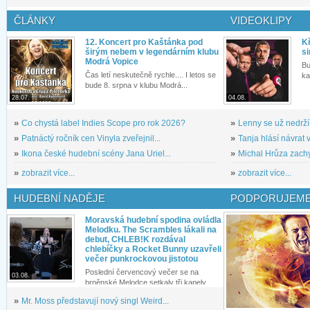
ČLÁNKY
VIDEOKLIPY
12. Koncert pro Kaštánka pod
Kř
širým nebem v legendárním klubu
si
Modrá Vopice
Bu
Čas letí neskutečně rychle.... I letos se
ka
bude 8. srpna v klubu Modrá...
28.07.
04.08.
»
Co chystá label Indies Scope pro rok 2026?
»
Lenny se už nedrží
»
Patnáctý ročník cen Vinyla zveřejnil...
»
Tanja hlásí návrat v
»
Ikona české hudební scény Jana Uriel...
»
Michal Hrůza zachyc
»
zobrazit více...
»
zobrazit více...
HUDEBNÍ NADĚJE
PODPORUJEME
Moravská hudební spodina ovládla
Melodku. The Scrambles lákali na
debut, CHLEB!K rozdával
chlebíčky a Rocket Bunny uzavřeli
večer punkrockovou jistotou
Poslední červencový večer se na
03.08.
brněnské Melodce setkaly tři kapely...
»
Mr. Moss představují nový singl Weird...