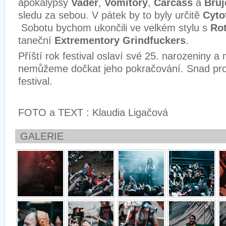
apokalypsy
Vader
,
Vomitory
,
Carcass
a
Bruj
sledu za sebou. V pátek by to byly určitě
Cyto
Sobotu bychom ukončili ve velkém stylu s
Ro
taneční
Extrementory Grindfuckers
.
Příští rok festival oslaví své 25. narozeniny a
nemůžeme dočkat jeho pokračování. Snad pro t
festival.
FOTO a TEXT : Klaudia Ligačová
GALERIE