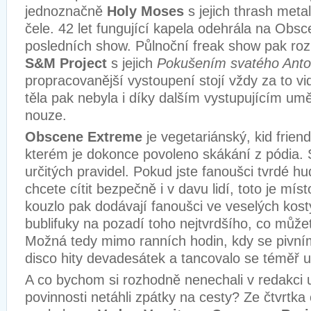
jednoznačně
Holy Moses
s jejich thrash meta
čele. 42 let fungující kapela odehrála na Obs
posledních show. Půlnoční freak show pak ro
S&M Project
s jejich
Pokušením svatého Anto
propracovanější vystoupení stojí vždy za to vi
těla pak nebyla i díky dalším vystupujícím um
nouze.
Obscene Extreme
je vegetariánský, kid friendl
kterém je dokonce povoleno skákání z pódia.
určitých pravidel. Pokud jste fanoušci tvrdé h
chcete cítit bezpečně i v davu lidí, toto je mís
kouzlo pak dodávají fanoušci ve veselých kost
bublifuky na pozadí toho nejtvrdšího, co může
Možná tedy mimo ranních hodin, kdy se pivní
disco hity devadesátek a tancovalo se téměř u
A co bychom si rozhodně nenechali v redakci u
povinnosti netáhli zpátky na cesty? Ze čtvrtka 