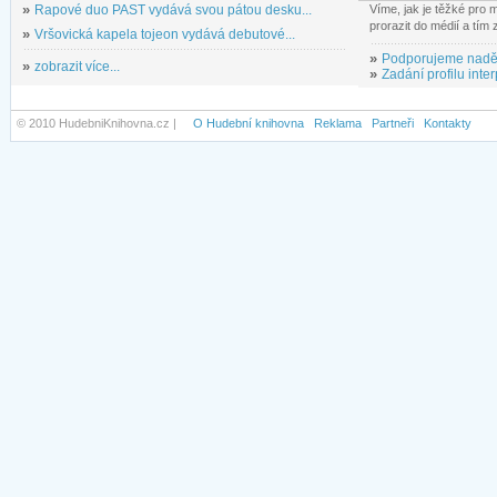
»
Rapové duo PAST vydává svou pátou desku...
Víme, jak je těžké pro
prorazit do médií a tím
»
Vršovická kapela tojeon vydává debutové...
»
Podporujeme nadě
»
zobrazit více...
»
Zadání profilu inter
© 2010 HudebniKnihovna.cz |
O Hudební knihovna
Reklama
Partneři
Kontakty