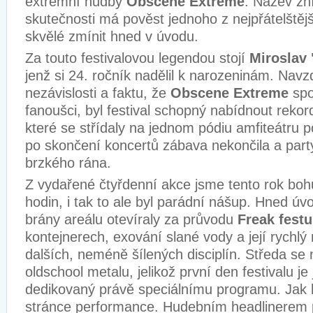
extrémní hudby
Obscene Extreme
. Název zní
skutečnosti má pověst jednoho z nejpřátelštější
skvělé zmínit hned v úvodu.
Za touto festivalovou legendou stojí
Miroslav
jenž si 24. ročník nadělil k narozeninám. Navz
nezávislosti a faktu, že
Obscene Extreme
spo
fanoušci, byl festival schopný nabídnout rekor
které se střídaly na jednom pódiu amfiteátru p
po skončení koncertů zábava nekončila a part
brzkého rána.
Z vydařené čtyřdenní akce jsme tento rok bohu
hodin, i tak to ale byl parádní nášup. Hned úv
brány areálu otevíraly za průvodu
Freak festu
kontejnerech, exování slané vody a její rychl
dalších, neméně šílených disciplín. Středa se
oldschool metalu, jelikož první den festivalu je
dedikovaný právě speciálnímu programu. Jak 
stránce performance. Hudebním headlinerem p