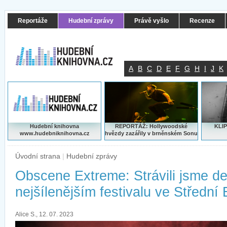
Reportáže
Hudební zprávy
Právě vyšlo
Recenze
A
B
C
D
E
F
G
H
I
J
K
Hudební knihovna
REPORTÁŽ: Hollywoodské
KLIP
www.hudebniknihovna.cz
hvězdy zazářily v brněnském Sonu
Úvodní strana
|
Hudební zprávy
Obscene Extreme: Strávili jsme d
nejšílenějším festivalu ve Střední
Alice S., 12. 07. 2023