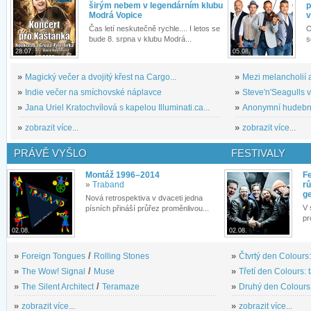
širým nebem v legendárním klubu
p
Modrá Vopice
v
Čas letí neskutečně rychle.... I letos se
O
bude 8. srpna v klubu Modrá...
s
28.07.
05.08.
»
Magický večer a dvojitý křest na Cargo...
»
Mezi melancholií a
»
Indie večer na smíchovské náplavce
»
Steve'n'Seagulls v 
»
Jana Uriel Kratochvílová s kapelou Illuminati.ca...
»
Anonymní hudební 
»
zobrazit více...
»
zobrazit více...
PRÁVĚ VYŠLO
FESTIVALY
Montáž 1996–2014
Fe
»
Traband
rů
g
Nová retrospektiva v dvaceti jedna
V 
písních přináší průřez proměnlivou...
pr
02.08.
02.08.
»
Foreign Tongues
/
Rolling Stones
»
Čtvrtý den Colours:
»
The Wow! Signal
/
Muse
»
Třetí den Colours: 
»
The Silent Architect
/
Teramaze
»
Druhý den Colours: 
»
zobrazit více...
»
zobrazit více...