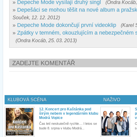
»
Depeche Mode vysílají druhý singl
(Ondra Kocáb,
»
Depešáci se mohou těšit na nové album a pražsk
Souček, 12. 12. 2012)
»
Depeche Mode dokončují první videoklip
(Karel 
»
Zpátky v temném, okouzlujícím a nebezpečném
(Ondra Kocáb, 25. 03. 2013)
ZADEJTE KOMENTÁŘ
KLUBOVÁ SCÉNA
NAŽIVO
12. Koncert pro Kaštánka pod
S
širým nebem v legendárním klubu
p
Modrá Vopice
v
Čas letí neskutečně rychle.... I letos se
O
bude 8. srpna v klubu Modrá...
s
28.07.
05.08.