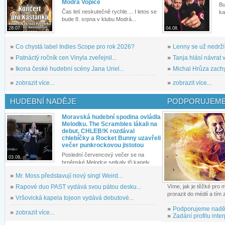
Modrá Vopice
Bu
Čas letí neskutečně rychle.... I letos se
ka
bude 8. srpna v klubu Modrá...
28.07.
04.08.
»
Co chystá label Indies Scope pro rok 2026?
»
Lenny se už nedrží
»
Patnáctý ročník cen Vinyla zveřejnil...
»
Tanja hlásí návrat v
»
Ikona české hudební scény Jana Uriel...
»
Michal Hrůza zachyc
»
zobrazit více...
»
zobrazit více...
HUDEBNÍ NADĚJE
PODPORUJEME
Moravská hudební spodina ovládla
Melodku. The Scrambles lákali na
debut, CHLEB!K rozdával
chlebíčky a Rocket Bunny uzavřeli
večer punkrockovou jistotou
Poslední červencový večer se na
03.08.
brněnské Melodce setkaly tři kapely...
»
Mr. Moss představují nový singl Weird...
»
Rapové duo PAST vydává svou pátou desku...
Víme, jak je těžké pro
prorazit do médií a tím
»
Vršovická kapela tojeon vydává debutové...
»
Podporujeme nadě
»
zobrazit více...
»
Zadání profilu inter