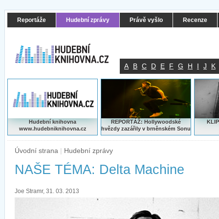
Reportáže
Hudební zprávy
Právě vyšlo
Recenze
A
B
C
D
E
F
G
H
I
J
K
Hudební knihovna
REPORTÁŽ: Hollywoodské
KLIP
www.hudebniknihovna.cz
hvězdy zazářily v brněnském Sonu
Úvodní strana
|
Hudební zprávy
NAŠE TÉMA: Delta Machine
Joe Stramr, 31. 03. 2013