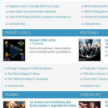
»
Magický večer a dvojitý křest na Cargo...
»
Mezi melancholií a
»
Indie večer na smíchovské náplavce
»
Steve'n'Seagulls v 
»
Jana Uriel Kratochvílová s kapelou Illuminati.ca...
»
Anonymní hudební 
»
zobrazit více...
»
zobrazit více...
PRÁVĚ VYŠLO
FESTIVALY
Montáž 1996–2014
Fe
»
Traband
rů
g
Nová retrospektiva v dvaceti jedna
V 
písních přináší průřez proměnlivou...
pr
02.08.
02.08.
»
Foreign Tongues
/
Rolling Stones
»
Čtvrtý den Colours:
»
The Wow! Signal
/
Muse
»
Třetí den Colours: 
»
The Silent Architect
/
Teramaze
»
Druhý den Colours: 
»
zobrazit více...
»
zobrazit více...
ČLÁNKY
VIDEOKLIPY
12. Koncert pro Kaštánka pod
Kř
širým nebem v legendárním klubu
si