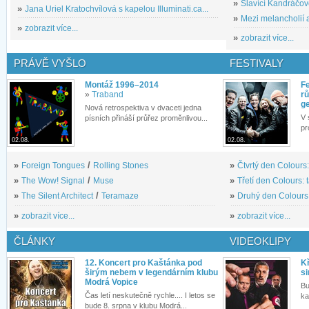
»
Slavící Kandráčov
»
Jana Uriel Kratochvílová s kapelou Illuminati.ca...
»
Mezi melancholií a
»
zobrazit více...
»
zobrazit více...
PRÁVĚ VYŠLO
FESTIVALY
Montáž 1996–2014
Fe
»
Traband
rů
g
Nová retrospektiva v dvaceti jedna
V 
písních přináší průřez proměnlivou...
pr
02.08.
02.08.
»
Foreign Tongues
/
Rolling Stones
»
Čtvrtý den Colours:
»
The Wow! Signal
/
Muse
»
Třetí den Colours: 
»
The Silent Architect
/
Teramaze
»
Druhý den Colours: 
»
zobrazit více...
»
zobrazit více...
ČLÁNKY
VIDEOKLIPY
12. Koncert pro Kaštánka pod
Kř
širým nebem v legendárním klubu
si
Modrá Vopice
Bu
Čas letí neskutečně rychle.... I letos se
ka
bude 8. srpna v klubu Modrá...