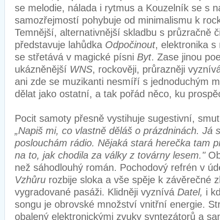
se melodie, nálada i rytmus a Kouzelník se s 
samozřejmostí pohybuje od minimalismu k roc
Temnější, alternativnější skladbu s průzračně 
představuje lahůdka
Odpočinout
, elektronika 
se střetává v magické písni
Byt
. Zase jinou poe
ukázněnější
WNS
, rockověji, průrazněji vyzní
ani zde se muzikanti nesmíří s jednoduchým mo
dělat jako ostatní, a tak pořád něco, ku prosp
Pocit samoty přesně vystihuje sugestivní, smu
„Napiš mi, co vlastně děláš o prázdninách. Já
poslouchám rádio. Nějaká stará herečka tam 
na to, jak chodila za války z továrny lesem."
Obr
než sáhodlouhý román. Pochodový refrén v úde
Vzhůru
rozbije sloka a vše spěje k závěrečné zb
vygradované pasáži. Klidněji vyznívá
Datel,
i k
songu je obrovské množství vnitřní energie. St
obalený elektronickými zvuky syntezátorů a s