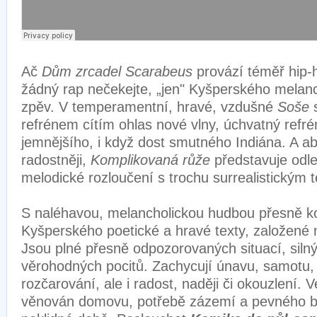
Ač
Dům zrcadel Scarabeus
provází téměř hip
žádný rap nečekejte, „jen" Kyšperského melanc
zpěv. V temperamentní, hravé, vzdušné
Soše
s
refrénem cítím ohlas nové vlny, úchvatný refré
jemnějšího, i když dost smutného Indiána. A a
radostněji,
Komplikovaná růže
představuje odle
melodické rozloučení s trochu surrealistickým
S naléhavou, melancholickou hudbou přesně ko
Kyšperského poetické a hravé texty, založené n
Jsou plné přesně odpozorovaných situací, siln
věrohodných pocitů. Zachycují únavu, samotu, b
rozčarování, ale i radost, naději či okouzlení. V
věnován domovu, potřebě zázemí a pevného b