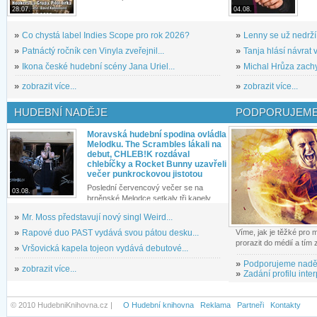
28.07.
04.08.
»
Co chystá label Indies Scope pro rok 2026?
»
Lenny se už nedrží
»
Patnáctý ročník cen Vinyla zveřejnil...
»
Tanja hlásí návrat v
»
Ikona české hudební scény Jana Uriel...
»
Michal Hrůza zachyc
»
zobrazit více...
»
zobrazit více...
HUDEBNÍ NADĚJE
PODPORUJEME
Moravská hudební spodina ovládla
Melodku. The Scrambles lákali na
debut, CHLEB!K rozdával
chlebíčky a Rocket Bunny uzavřeli
večer punkrockovou jistotou
Poslední červencový večer se na
03.08.
brněnské Melodce setkaly tři kapely...
»
Mr. Moss představují nový singl Weird...
»
Rapové duo PAST vydává svou pátou desku...
Víme, jak je těžké pro
prorazit do médií a tím
»
Vršovická kapela tojeon vydává debutové...
»
Podporujeme nadě
»
zobrazit více...
»
Zadání profilu inter
© 2010 HudebniKnihovna.cz |
O Hudební knihovna
Reklama
Partneři
Kontakty