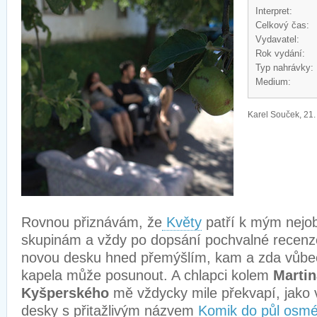
Interpret:
Celkový čas:
Vydavatel:
Rok vydání:
Typ nahrávky:
Medium:
Karel Souček, 21.
Rovnou přiznávám, že
Květy
patří k mým nejob
skupinám a vždy po dopsání pochvalné recenze
novou desku hned přemýšlím, kam a zda vůbec
kapela může posunout. A chlapci kolem
Marti
Kyšperského
mě vždycky mile překvapí, jako v
desky s přitažlivým názvem
Komik do půl osm