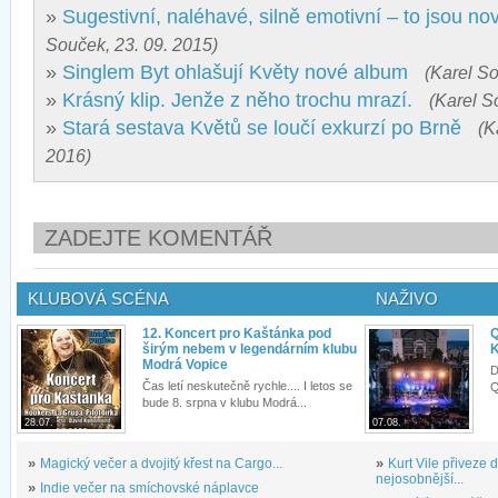
»
Sugestivní, naléhavé, silně emotivní – to jsou no
Souček, 23. 09. 2015)
»
Singlem Byt ohlašují Květy nové album
(Karel So
»
Krásný klip. Jenže z něho trochu mrazí.
(Karel S
»
Stará sestava Květů se loučí exkurzí po Brně
(K
2016)
ZADEJTE KOMENTÁŘ
KLUBOVÁ SCÉNA
NAŽIVO
12. Koncert pro Kaštánka pod
Q
širým nebem v legendárním klubu
K
Modrá Vopice
D
Čas letí neskutečně rychle.... I letos se
Q
bude 8. srpna v klubu Modrá...
28.07.
07.08.
»
Magický večer a dvojitý křest na Cargo...
»
Kurt Vile přiveze
nejosobnější...
»
Indie večer na smíchovské náplavce