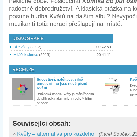
neklidné době. Poslouchat
Komika do půl os
radostné dobrodružství. A klasická otázka na 
posune hudba Květů na dalším albu? Nevypočit
muzikanti totiž neradi přešlapují na místě.
DISKOGRAFIE
Bílé včely
(2012)
00:42:50
Miláček slunce
(2015)
00:41:11
RECENZE
Sugestivní, naléhavé, silně
Kvě
emotivní – to jsou nové písně
Květ
Květů
hude
Brněnská kapela Květy je stále řazena
nejvy
do přihrádky alternativní rock. V jejím
případě...
Související obsah:
»
Květy – alternativa pro každého
(Karel Souček, 23