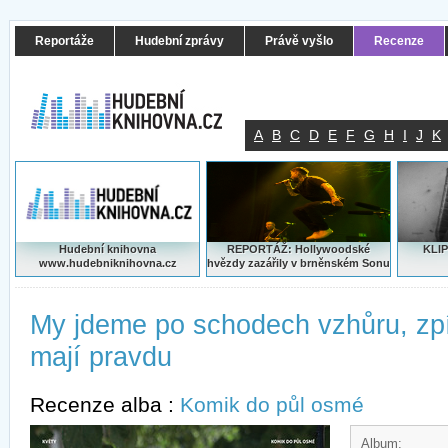
Reportáže
Hudební zprávy
Právě vyšlo
Recenze
A
B
C
D
E
F
G
H
I
J
K
Hudební knihovna
REPORTÁŽ: Hollywoodské
KLIP
www.hudebniknihovna.cz
hvězdy zazářily v brněnském Sonu
My jdeme po schodech vzhůru, zpí
mají pravdu
Recenze alba :
Komik do půl osmé
Album: