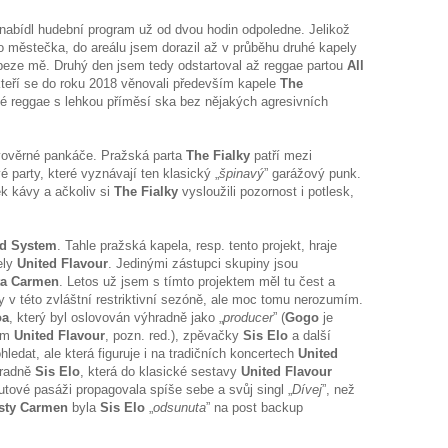
abídl hudební program už od dvou hodin odpoledne. Jelikož
 městečka, do areálu jsem dorazil až v průběhu druhé kapely
beze mě. Druhý den jsem tedy odstartoval až reggae partou
All
, kteří se do roku 2018 věnovali především kapele
The
é reggae s lehkou příměsí ska bez nějakých agresivních
avověrné pankáče. Pražská parta
The Fialky
patří mezi
 party, které vyznávají ten klasický „
špinavý
” garážový punk.
ek kávy a ačkoliv si
The Fialky
vysloužili pozornost i potlesk,
nd System
. Tahle pražská kapela, resp. tento projekt, hraje
ely
United Flavour
. Jedinými zástupci skupiny jsou
ta Carmen
. Letos už jsem s tímto projektem měl tu čest a
y v této zvláštní restriktivní sezóně, ale moc tomu nerozumím.
oa
, který byl oslovován výhradně jako „
producer
” (
Gogo
je
tem
United Flavour
, pozn. red.), zpěvačky
Sis
Elo
a další
hledat, ale která figuruje i na tradičních koncertech
United
hradně
Sis Elo
, která do klasické sestavy
United Flavour
nutové pasáži propagovala spíše sebe a svůj singl „
Dívej
”, než
sty Carmen
byla
Sis Elo
„
odsunuta
” na post backup