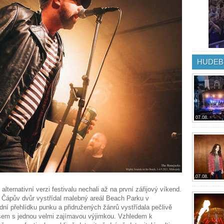
HUDEB
07.08.
07.08.
alternativní verzi festivalu nechali až na první zářijový víkend.
ti Čápův dvůr vystřídal malebný areál Beach Parku v
dní přehlídku punku a přidružených žánrů vystřídala pečlivě
em s jednou velmi zajímavou výjimkou. Vzhledem k