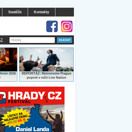
Soutěže
Kontakty
Z
:
Winter 2026
REPORTÁŽ
Metronome Prague
y
poprvé v režii Live Nation