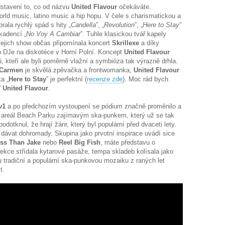
dstavení to, co od názvu
United Flavour
očekáváte.
rld music, latino music a hip hopu. V čele s charismatickou a
ala rychlý spád s hity „
Candella
”, „
Revolution
”, „
Here to Stay
”
kadencí „
No Voy A Cambiar
”. Tuhle klasickou tvář kapely
Jejich show občas připomínala koncert
Skrillexe
a díky
DJe na diskotéce v Horní Polní. Koncept
United Flavour
ů, kteří ale byli poměrně vlažní a symbióza tak výrazně drhla.
 Carmen
je skvělá zpěvačka a frontwomanka,
United Flavour
ka „
Here to Stay
” je perfektní (
recenze zde
). Moc rád bych
”
United Flavour
.
v1
a po předchozím vystoupení se pódium značně proměnilo a
la areál Beach Parku zajímavým ska-punkem, který už se tak
podotknul, že hrají žánr, který byl populární před dvaceti lety.
 dávat dohromady. Skupina jako prvotní inspirace uvádí sice
ss Than Jake
nebo
Reel Big Fish
, máte představu o
sekce střídala kytarové pasáže, tempa skladeb kolísala jako
u tradiční a populární ska-punkovou mozaiku z raných let
t.