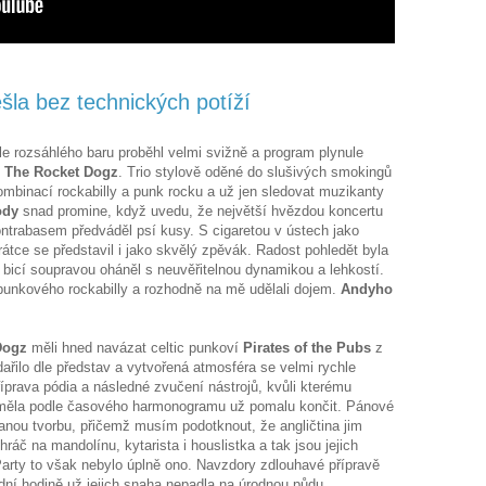
ešla bez technických potíží
le rozsáhlého baru proběhl velmi svižně a program plynule
í
The Rocket Dogz
. Trio stylově oděné do slušivých smokingů
kombinací rockabilly a punk rocku a už jen sledovat muzikanty
ody
snad promine, když uvedu, že největší hvězdou koncertu
ontrabasem předváděl psí kusy. S cigaretou v ústech jako
átce se představil i jako skvělý zpěvák. Radost pohledět byla
u bicí soupravou oháněl s neuvěřitelnou dynamikou a lehkostí.
 punkového rockabilly a rozhodně na mě udělali dojem.
Andyho
Dogz
měli hned navázat celtic punkoví
Pirates of the Pubs
z
řilo dle představ a vytvořená atmosféra se velmi rychle
íprava pódia a následné zvučení nástrojů, kvůli kterému
y měla podle časového harmonogramu už pomalu končit. Pánové
anou tvorbu, přičemž musím podotknout, že angličtina jim
ráč na mandolínu, kytarista i houslistka a tak jsou jejich
rty to však nebylo úplně ono. Navzdory zdlouhavé přípravě
zdní hodině už jejich snaha nepadla na úrodnou půdu.