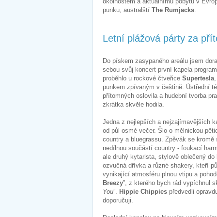
okolnostem a aktuálnímu pobytu v Evropě 
punku, australští
The Rumjacks
.
Letní plážová párty za pří
Do pískem zasypaného areálu jsem doraz
sebou svůj koncert první kapela program
proběhlo u rockové čtveřice
Supertesla
,
punkem zpívaným v češtině. Ústřední té
přítomných oslovila a hudební tvorba p
zkrátka skvěle hodila.
Jedna z nejlepších a nejzajímavějších ka
od půl osmé večer. Šlo o mělnickou pěti
country a bluegrassu. Zpěvák se kromě s
nedílnou součástí country - foukací har
ale druhý kytarista, stylově oblečený do
ozvučná dřívka a různé shakery, kteří půs
vynikající atmosféru plnou vtipu a poho
Breezy
”, z kterého bych rád vypíchnul s
You
”.
Hippie Chippies
předvedli opravd
doporučuji.