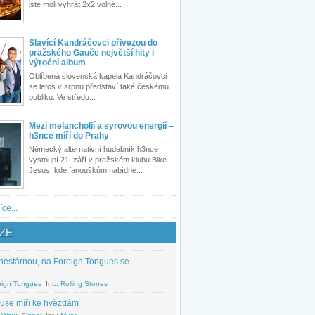
jste moli vyhrát 2x2 volné...
Slavící Kandráčovci přivezou do
pražského Gauče největší hity i
výroční album
Oblíbená slovenská kapela Kandráčovci
se letos v srpnu představí také českému
publiku. Ve středu...
Mezi melancholií a syrovou energií –
h3nce míří do Prahy
Německý alternativní hudebník h3nce
vystoupí 21. září v pražském klubu Bike
Jesus, kde fanouškům nabídne...
íce...
ZE
nestárnou, na Foreign Tongues se
.
eign Tongues
Int.:
Rolling Stones
use míří ke hvězdám