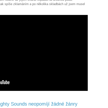
tak spíše zklamáním a po několika skladbách už jsem musel
ghty Sounds neopomíjí žádné žánry