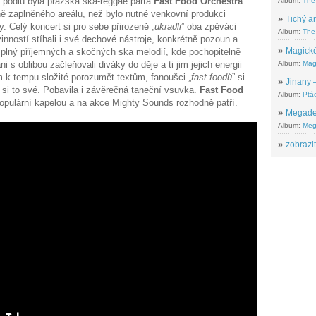
 pódiu byla pražská ska-reggae parta
Fast Food Orchestra
.
Album:
The
ě zaplněného areálu, než bylo nutné venkovní produkci
»
Tichý ar
y. Celý koncert si pro sebe přirozeně „
ukradli
” oba zpěváci
Album:
The 
inností stíhali i své dechové nástroje, konkrétně pozoun a
»
Magické
 plný příjemných a skočných ska melodií, kde pochopitelně
Album:
Mag
i s oblibou začleňovali diváky do děje a ti jim jejich energii
m k tempu složité porozumět textům, fanoušci „
fast foodů
” si
»
Jinany –
i si to své. Pobavila i závěrečná taneční vsuvka.
Fast Food
Album:
Ptác
opulární kapelou a na akce Mighty Sounds rozhodně patří.
»
Megadeth
Album:
Meg
»
zobrazit