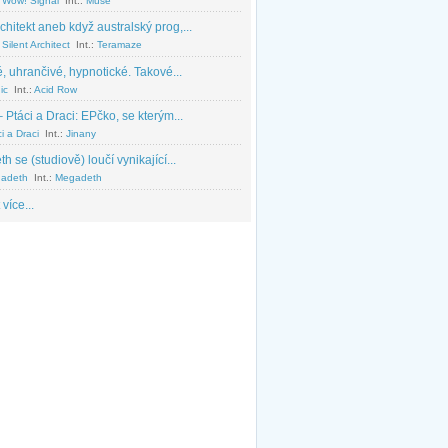
 Wow! Signal
Int.:
Muse
chitekt aneb když australský prog,...
Silent Architect
Int.:
Teramaze
, uhrančivé, hypnotické. Takové...
ic
Int.:
Acid Row
 Ptáci a Draci: EPčko, se kterým...
i a Draci
Int.:
Jinany
 se (studiově) loučí vynikající...
adeth
Int.:
Megadeth
 více...