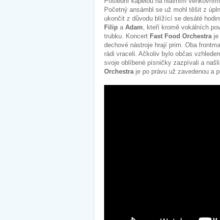
Poslední kapelou na hlavním venkovním
Početný ansámbl se už mohl těšit z úpln
ukončit z důvodu blížící se desáté hodin
Filip
a
Adam
, kteří kromě vokálních pov
trubku. Koncert
Fast Food Orchestra
je
dechové nástroje hrají prim. Oba frontman
rádi vraceli. Ačkoliv bylo občas vzhlede
svoje oblíbené písničky zazpívali a našl
Orchestra
je po právu už zavedenou a p