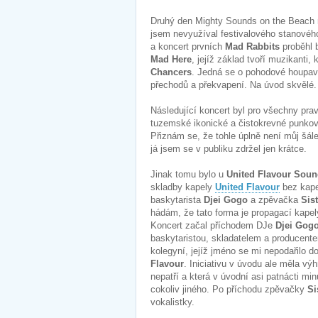
Druhý den Mighty Sounds on the Beach n
jsem nevyužíval festivalového stanového
a koncert prvních
Mad Rabbits
proběhl 
Mad Here
, jejíž základ tvoří muzikanti
Chancers
. Jedná se o pohodové houpav
přechodů a překvapení. Na úvod skvělé.
Následující koncert byl pro všechny pr
tuzemské ikonické a čistokrevné punkové
Přiznám se, že tohle úplně není můj šál
já jsem se v publiku zdržel jen krátce.
Jinak tomu bylo u
United Flavour Sou
skladby kapely
United Flavour
bez kap
baskytarista
Djei Gogo
a zpěvačka
Sis
hádám, že tato forma je propagací kapel
Koncert začal příchodem DJe
Djei Gog
baskytaristou, skladatelem a producen
kolegyní, jejíž jméno se mi nepodařilo do
Flavour
. Iniciativu v úvodu ale měla vý
nepatří a která v úvodní asi patnácti mi
cokoliv jiného. Po příchodu zpěvačky
Si
vokalistky.