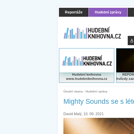
Reportáže
Hudební zprávy
A
Hudební knihovna
REPORT
www.hudebniknihovna.cz
hvězdy zaz
Úvodní strana
|
Hudební zprávy
Mighty Sounds se s léte
David Malý, 10. 09. 2021