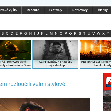
Právě vyšlo
Recenze
Festivaly
Rozhovory
Články
B
C
D
E
F
G
H
I
J
K
L
M
N
O
P
Q
R
S
T
U
V
W
X
Y
ÁŽ: Hollywoodské
KLIP: Rybičky 48 natočily
FESTIVAL:
Let It Roll 
ářily v brněnském Sonu
nový
videoklip
lámal rekord
m rozloučili velmi stylově