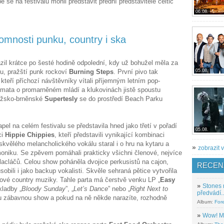
se na festivalu mohli představit přední představitelé celtic
06.08.
tomnosti punku, country i ska
il krátce po šesté hodině odpolední, kdy už bohužel měla za
u, pražští punk rockoví
Burning Steps
. První pivo tak
05.08.
 kteří příchozí návštěvníky vítali příjemným letním pop-
mata o promarněném mládí a klukovinách jistě spoustu
ražsko-brněnské
Supertesly
se do prostředí Beach Parku
pel na celém festivalu se představila hned jako třetí v pořadí
05.08.
ci
Hippie Chippies
, kteří představili vynikající kombinaci
kvělého melancholického vokálu staral i o hru na kytaru a
»
zobrazit v
moniku. Se zpěvem pomáhali prakticky všichni členové, nejvíce
 lacláčů. Celou show poháněla dvojice perkusistů na cajon,
RECEN
obili i jako backup vokalisti. Skvěle sehraná pětice vytvořila
dové country muziky. Tahle parta má čerstvě venku LP „
Easy
»
Stones 
kladby „
Bloody Sunday
”, „
Let’s Dance
” nebo „
Right Next to
předvádí..
u zábavnou show a pokud na ně někde narazíte, rozhodně
Album:
For
»
Wow! M