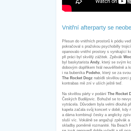
Vnitřní afterparty se neob
Přesun do vnitřních prostorů k pódiu ved
pokračoval s pražskou psychobilly trojic
opanovalo vnitřní prostory s vynikající 
při práci byl skvělý zážitek. Zpěvák
Wo
byl baskytarista
Andy
, který se svým k
dobovým doplňkem hrál neuvěřitelně a kr
i na bubeníka
Podeho
, který se za svo
The Rocket Dogz
nabídli skvělou porci
kontrabas mě zní v uších ještě teď.
Na skvělou párty v podání
The Rocket 
Českých Budějovic. Bohužel se to nevyda
vytrácela. Důvodem byla velmi dlouhá př
kapela začala svůj koncert v době, kd
a dáma kombinují česky a anglicky zpív
sluší víc. Vokálně se angažují zpěvák a h
skladby poměrně rozmanité. Na Beach Pa
se zvuk nepovedl dobře vyladit a při po