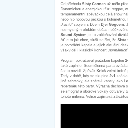
Od příchodu
Sisty Carmen
už mělo pře
Dynamickou a energickou fúzi reggae, wo
temperamentní zpěvačkou celá show nabr
nebo hip hopovou peckou s kulometnou 
„
kazilo
” spojení s DJem
Djei Gogoem
. 
nesmyslným efektům občas i béčkového 
Sound System
je i o začleňování divák
Ať je to jak chce, sluší se říct, že
Sista
je prvotřídní kapela a jejich aktuální des
všakviděl i klasický koncert „
normálních
Program pokračoval pražskou kapelou
2
také zaplnilo. Sedmičlenná parta ovlád
často nevidí. Zpěvák
Krleš
velmi trefně 
Tedy v době, kdy se skupina
2v1
začala
jiné sebranky, ale znáte-li kapely jako
Le
repertoáru této party. Výrazná dechová 
seismograf a sborové vokály dotvářely t
tohoto milénia. Velice zajímavá záležitos