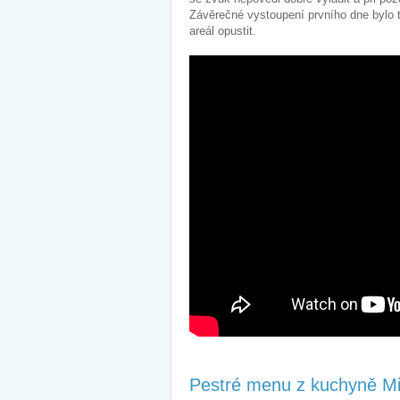
Závěrečné vystoupení prvního dne bylo 
areál opustit.
Pestré menu z kuchyně Mi