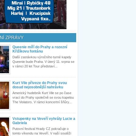
NÍ ZPRÁVY
Queenie míří do Prahy a rozezní
Křižíkovu fontánu
Další zastávkou výročního turné kapely
Queenie bude Praha. V úterý 11. srpna se
v rámci 20 let Tour představí...
Kurt Vile přiveze do Prahy svou
dosud nejosobnější nahrávku
Americký hudebník Kurt Vile se po čase
vrací do Prahy společně se svou kapelou
The Violators. V rámci koncertní šňůry...
Vstupenky na Veveří vyhrály Lucie a
Gabriela
Putovní festival Hrady CZ pokračuje o
tomto víkendu na Veveří. V naší soutěži