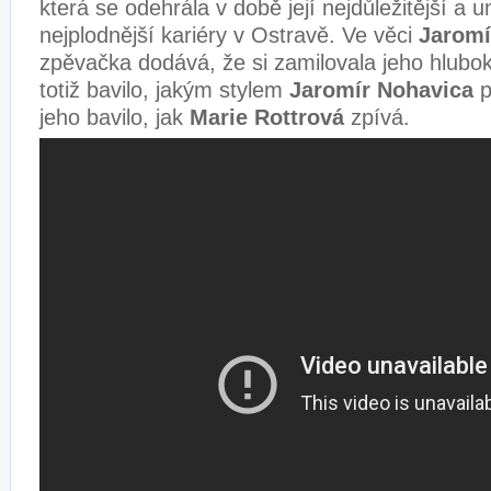
která se odehrála v době její nejdůležitější a 
nejplodnější kariéry v Ostravě. Ve věci
Jaromí
zpěvačka dodává, že si zamilovala jeho hlubo
totiž bavilo, jakým stylem
Jaromír Nohavica
p
jeho bavilo, jak
Marie Rottrová
zpívá.