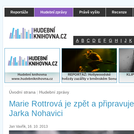
Reportáže
Hudební zprávy
Právě vyšlo
Recenze
A
B
C
D
E
F
G
H
I
J
K
Hudební knihovna
REPORTÁŽ: Hollywoodské
KLIP
www.hudebniknihovna.cz
hvězdy zazářily v brněnském Sonu
Úvodní strana
|
Hudební zprávy
Marie Rottrová je zpět a připravuj
Jarka Nohavici
Jan Vavřík, 16. 10. 2013