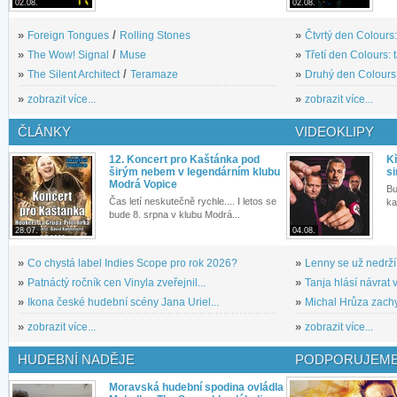
02.08.
02.08.
»
Foreign Tongues
/
Rolling Stones
»
Čtvrtý den Colours:
»
The Wow! Signal
/
Muse
»
Třetí den Colours: 
»
The Silent Architect
/
Teramaze
»
Druhý den Colours: 
»
zobrazit více...
»
zobrazit více...
ČLÁNKY
VIDEOKLIPY
12. Koncert pro Kaštánka pod
Kř
širým nebem v legendárním klubu
si
Modrá Vopice
Bu
Čas letí neskutečně rychle.... I letos se
ka
bude 8. srpna v klubu Modrá...
28.07.
04.08.
»
Co chystá label Indies Scope pro rok 2026?
»
Lenny se už nedrží
»
Patnáctý ročník cen Vinyla zveřejnil...
»
Tanja hlásí návrat v
»
Ikona české hudební scény Jana Uriel...
»
Michal Hrůza zachyc
»
zobrazit více...
»
zobrazit více...
HUDEBNÍ NADĚJE
PODPORUJEME
Moravská hudební spodina ovládla