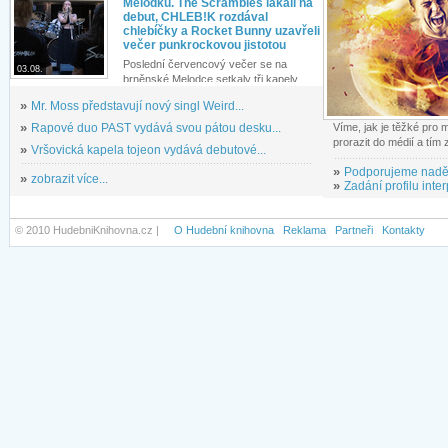
Melodku. The Scrambles lákali na
debut, CHLEB!K rozdával
chlebíčky a Rocket Bunny uzavřeli
večer punkrockovou jistotou
Poslední červencový večer se na
03.08.
brněnské Melodce setkaly tři kapely...
»
Mr. Moss představují nový singl Weird...
»
Rapové duo PAST vydává svou pátou desku...
Víme, jak je těžké pro
prorazit do médií a tím
»
Vršovická kapela tojeon vydává debutové...
»
Podporujeme nadě
»
zobrazit více...
»
Zadání profilu inter
© 2010 HudebniKnihovna.cz |
O Hudební knihovna
Reklama
Partneři
Kontakty