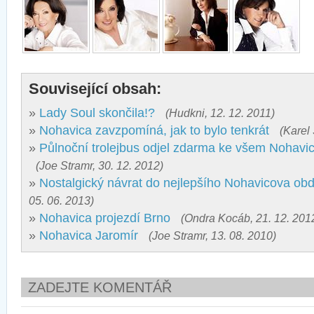
Související obsah:
»
Lady Soul skončila!?
(Hudkni, 12. 12. 2011)
»
Nohavica zavzpomíná, jak to bylo tenkrát
(Karel
»
Půlnoční trolejbus odjel zdarma ke všem Nohav
(Joe Stramr, 30. 12. 2012)
»
Nostalgický návrat do nejlepšího Nohavicova ob
05. 06. 2013)
»
Nohavica projezdí Brno
(Ondra Kocáb, 21. 12. 201
»
Nohavica Jaromír
(Joe Stramr, 13. 08. 2010)
ZADEJTE KOMENTÁŘ