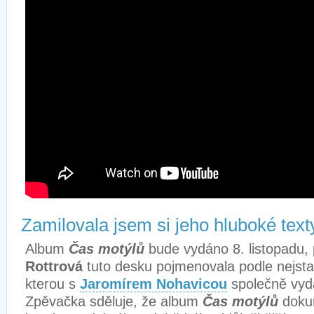
Zamilovala jsem si jeho hluboké text
Album
Čas motýlů
bude vydáno 8. listopadu,
Rottrová
tuto desku pojmenovala podle nejsta
kterou s
Jaromírem Nohavicou
společně vyda
Zpěvačka sděluje, že album
Čas motýlů
dokum