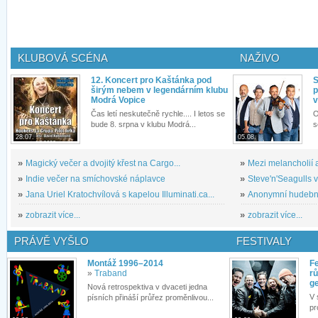
KLUBOVÁ SCÉNA
NAŽIVO
12. Koncert pro Kaštánka pod
S
širým nebem v legendárním klubu
p
Modrá Vopice
v
Čas letí neskutečně rychle.... I letos se
O
bude 8. srpna v klubu Modrá...
s
28.07.
05.08.
»
Magický večer a dvojitý křest na Cargo...
»
Mezi melancholií a
»
Indie večer na smíchovské náplavce
»
Steve'n'Seagulls v 
»
Jana Uriel Kratochvílová s kapelou Illuminati.ca...
»
Anonymní hudební 
»
zobrazit více...
»
zobrazit více...
PRÁVĚ VYŠLO
FESTIVALY
Montáž 1996–2014
Fe
»
Traband
rů
g
Nová retrospektiva v dvaceti jedna
V 
písních přináší průřez proměnlivou...
pr