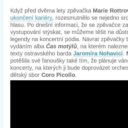
Když před dvěma lety zpěvačka
Marie Rottro
ukončení kariéry
, rozesmutnělo se nejedno srd
hlasu. Po dnešní informaci, že se zpěvačce za
vystupování stýskat, se můžeme těšit na důsto
legendy na koncertní pódia. Návrat zpěvačky
vydáním alba
Čas motýlů
, na kterém nalezne
texty ostravského barda
Jaromíra Nohavici
.
potěšila své fanoušky také tím, že plánuje váno
koncerty, na kterých ji bude doprovázet orche
dětský sbor
Coro Picollo
.