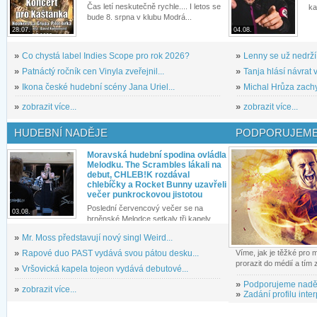
Čas letí neskutečně rychle.... I letos se
ka
bude 8. srpna v klubu Modrá...
28.07.
04.08.
»
Co chystá label Indies Scope pro rok 2026?
»
Lenny se už nedrží
»
Patnáctý ročník cen Vinyla zveřejnil...
»
Tanja hlásí návrat v
»
Ikona české hudební scény Jana Uriel...
»
Michal Hrůza zachyc
»
zobrazit více...
»
zobrazit více...
HUDEBNÍ NADĚJE
PODPORUJEME
Moravská hudební spodina ovládla
Melodku. The Scrambles lákali na
debut, CHLEB!K rozdával
chlebíčky a Rocket Bunny uzavřeli
večer punkrockovou jistotou
Poslední červencový večer se na
03.08.
brněnské Melodce setkaly tři kapely...
»
Mr. Moss představují nový singl Weird...
»
Rapové duo PAST vydává svou pátou desku...
Víme, jak je těžké pro
prorazit do médií a tím
»
Vršovická kapela tojeon vydává debutové...
»
Podporujeme nadě
»
zobrazit více...
»
Zadání profilu inter