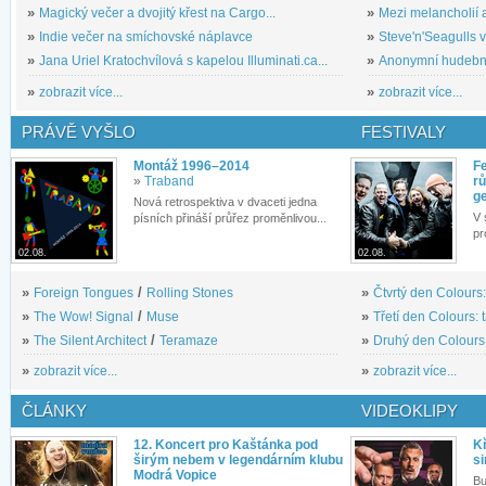
»
Magický večer a dvojitý křest na Cargo...
»
Mezi melancholií a
»
Indie večer na smíchovské náplavce
»
Steve'n'Seagulls v 
»
Jana Uriel Kratochvílová s kapelou Illuminati.ca...
»
Anonymní hudební 
»
zobrazit více...
»
zobrazit více...
PRÁVĚ VYŠLO
FESTIVALY
Montáž 1996–2014
Fe
»
Traband
rů
g
Nová retrospektiva v dvaceti jedna
V 
písních přináší průřez proměnlivou...
pr
02.08.
02.08.
»
Foreign Tongues
/
Rolling Stones
»
Čtvrtý den Colours:
»
The Wow! Signal
/
Muse
»
Třetí den Colours: 
»
The Silent Architect
/
Teramaze
»
Druhý den Colours: 
»
zobrazit více...
»
zobrazit více...
ČLÁNKY
VIDEOKLIPY
12. Koncert pro Kaštánka pod
Kř
širým nebem v legendárním klubu
si
Modrá Vopice
Bu