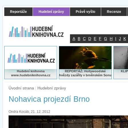
Reportáže
Hudební zprávy
Právě vyšlo
Recenze
A
B
C
D
E
F
G
H
I
J
K
Hudební knihovna
REPORTÁŽ: Hollywoodské
KLIP
www.hudebniknihovna.cz
hvězdy zazářily v brněnském Sonu
Úvodní strana
|
Hudební zprávy
Nohavica projezdí Brno
Ondra Kocáb, 21. 12. 2012