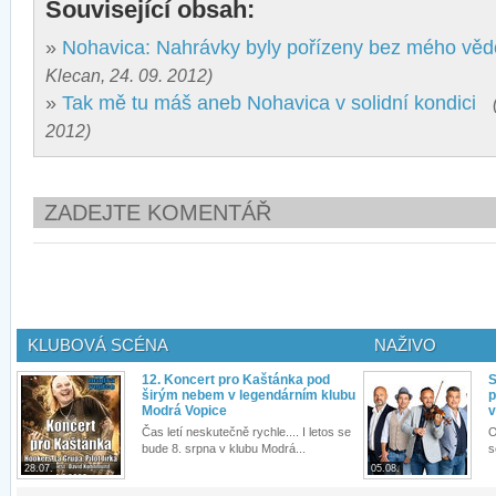
Související obsah:
»
Nohavica: Nahrávky byly pořízeny bez mého věd
Klecan, 24. 09. 2012)
»
Tak mě tu máš aneb Nohavica v solidní kondici
2012)
ZADEJTE KOMENTÁŘ
KLUBOVÁ SCÉNA
NAŽIVO
12. Koncert pro Kaštánka pod
S
širým nebem v legendárním klubu
p
Modrá Vopice
v
Čas letí neskutečně rychle.... I letos se
O
bude 8. srpna v klubu Modrá...
s
28.07.
05.08.