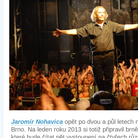
Jaromír Nohavica
opět po dvou a půl letech 
Brno. Na leden roku 2013 si totiž připravil brn
které bude čítat pět vystoupení na čtyřech r