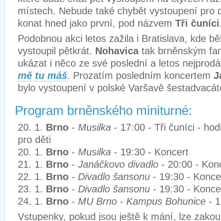
místech. Nebude také chybět vystoupení pro d
konat hned jako první, pod názvem
Tři čuníci
Podobnou akci letos zažila i Bratislava, kde b
vystoupil pětkrát.
Nohavica
tak brněnským f
ukázat i něco ze své poslední a letos nejprod
mě tu máš
. Prozatím posledním koncertem
J
bylo vystoupení v polské Varšavě šestadvacát
Program brněnského miniturné:
20. 1.
Brno
-
Musilka
- 17:00 - Tři čuníci - h
pro děti
20. 1.
Brno
-
Musilka
- 19:30 - Koncert
21. 1.
Brno
-
Janáčkovo divadlo
- 20:00 - Kon
22. 1.
Brno
-
Divadlo šansonu
- 19:30 - Konce
23. 1.
Brno
-
Divadlo šansonu
- 19:30 - Konce
24. 1.
Brno
-
MU Brno - Kampus Bohunice
- 1
Vstupenky, pokud jsou ještě k mání, lze zakou