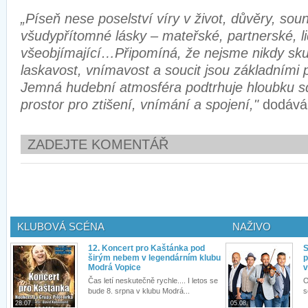
„Píseň nese poselství víry v život, důvěry, soun
všudypřítomné lásky – mateřské, partnerské, l
všeobjímající…Připomíná, že nejsme nikdy sku
laskavost, vnímavost a soucit jsou základními pil
Jemná hudební atmosféra podtrhuje hloubku sd
prostor pro ztišení, vnímání a spojení,"
dodává
ZADEJTE KOMENTÁŘ
KLUBOVÁ SCÉNA
NAŽIVO
12. Koncert pro Kaštánka pod
S
širým nebem v legendárním klubu
p
Modrá Vopice
v
Čas letí neskutečně rychle.... I letos se
O
bude 8. srpna v klubu Modrá...
s
28.07.
05.08.