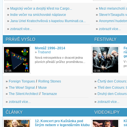
»
Magický večer a dvojitý křest na Cargo...
»
Mezi melancholií a
»
Indie večer na smíchovské náplavce
»
Steve'n'Seagulls v 
»
Jana Uriel Kratochvílová s kapelou Illuminati.ca...
»
Anonymní hudební 
»
zobrazit více...
»
zobrazit více...
PRÁVĚ VYŠLO
FESTIVALY
Montáž 1996–2014
Fe
»
Traband
rů
g
Nová retrospektiva v dvaceti jedna
V 
písních přináší průřez proměnlivou...
pr
02.08.
02.08.
»
Foreign Tongues
/
Rolling Stones
»
Čtvrtý den Colours:
»
The Wow! Signal
/
Muse
»
Třetí den Colours: 
»
The Silent Architect
/
Teramaze
»
Druhý den Colours: 
»
zobrazit více...
»
zobrazit více...
ČLÁNKY
VIDEOKLIPY
12. Koncert pro Kaštánka pod
Kř
širým nebem v legendárním klubu
si