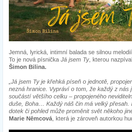
Jemná, lyrická, intimní balada se silnou melodi
To je nová písnička
Já jsem Ty
, kterou nazpíva
Šimon Bilina.
„Já jsem Ty je křehká píseň o jednotě, propojen
nezná hranice. Vypráví o tom, že každý z nás j
součástí většího celku – propojeného nevidite
duše, Boha… Každý náš čin má velký přesah. 
dotek či pohled může proměnit svět někoho jin
Marie Němcová
, která je zároveň autorkou hud