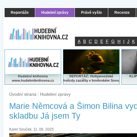
Reportáže
Hudební zprávy
Právě vyšlo
Recenze
A
B
C
D
E
F
G
H
I
J
K
Hudební knihovna
REPORTÁŽ: Hollywoodské
KLIP
www.hudebniknihovna.cz
hvězdy zazářily v brněnském Sonu
Úvodní strana
|
Hudební zprávy
Marie Němcová a Šimon Bilina vydá
skladbu Já jsem Ty
Karel Souček, 11. 06. 2025