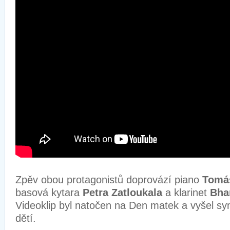
Zpěv obou protagonistů doprovází piano
Tomá
basová kytara
Petra Zatloukala
a klarinet
Bha
Videoklip byl natočen na Den matek a vyšel s
dětí.