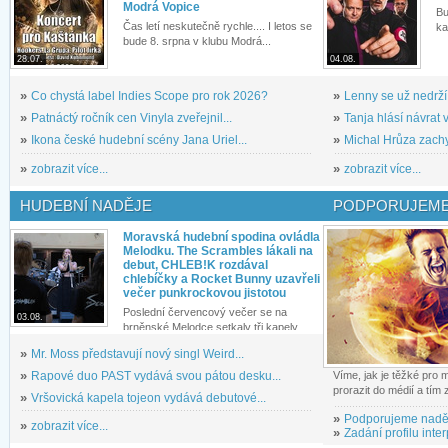
Modrá Vopice
Bu
Čas letí neskutečně rychle.... I letos se
ka
bude 8. srpna v klubu Modrá...
28.07.
04.08.
»
Co chystá label Indies Scope pro rok 2026?
»
Lenny se už nedrží
»
Patnáctý ročník cen Vinyla zveřejnil...
»
Tanja hlásí návrat v
»
Ikona české hudební scény Jana Uriel...
»
Michal Hrůza zachyc
»
zobrazit více...
»
zobrazit více...
HUDEBNÍ NADĚJE
PODPORUJEME
Moravská hudební spodina ovládla
Melodku. The Scrambles lákali na
debut, CHLEB!K rozdával
chlebíčky a Rocket Bunny uzavřeli
večer punkrockovou jistotou
Poslední červencový večer se na
03.08.
brněnské Melodce setkaly tři kapely...
»
Mr. Moss představují nový singl Weird...
»
Rapové duo PAST vydává svou pátou desku...
Víme, jak je těžké pro
prorazit do médií a tím
»
Vršovická kapela tojeon vydává debutové...
»
Podporujeme nadě
»
zobrazit více...
»
Zadání profilu inter