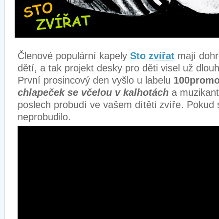
Členové populární kapely
Sto zvířat
mají doh
dětí, a tak projekt desky pro děti visel už dlo
První prosincový den vyšlo u labelu
100promo
chlapeček se včelou v kalhotách
a muzikanti 
poslech probudí ve vašem dítěti zvíře. Pokud 
neprobudilo.