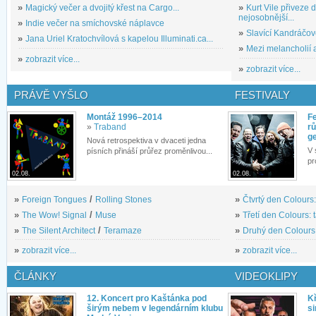
»
Magický večer a dvojitý křest na Cargo...
»
Kurt Vile přiveze
nejosobnější...
»
Indie večer na smíchovské náplavce
»
Slavící Kandráčov
»
Jana Uriel Kratochvílová s kapelou Illuminati.ca...
»
Mezi melancholií a
»
zobrazit více...
»
zobrazit více...
PRÁVĚ VYŠLO
FESTIVALY
Montáž 1996–2014
Fe
»
Traband
rů
g
Nová retrospektiva v dvaceti jedna
V 
písních přináší průřez proměnlivou...
pr
02.08.
02.08.
»
Foreign Tongues
/
Rolling Stones
»
Čtvrtý den Colours:
»
The Wow! Signal
/
Muse
»
Třetí den Colours: 
»
The Silent Architect
/
Teramaze
»
Druhý den Colours: 
»
zobrazit více...
»
zobrazit více...
ČLÁNKY
VIDEOKLIPY
12. Koncert pro Kaštánka pod
Kř
širým nebem v legendárním klubu
si