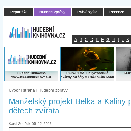
Reportáže
Hudební zprávy
Právě vyšlo
Recenze
A
B
C
D
E
F
G
H
I
J
K
Hudební knihovna
REPORTÁŽ: Hollywoodské
KLIP
www.hudebniknihovna.cz
hvězdy zazářily v brněnském Sonu
Úvodní strana
|
Hudební zprávy
Manželský projekt Belka a Kaliny 
dětech zvířata
Karel Souček, 05. 12. 2013