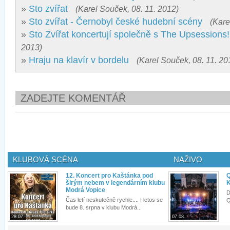
»
Sto zvířat
(Karel Souček, 08. 11. 2012)
»
Sto zvířat - Černobyl české hudební scény
(Kare
»
Sto Zvířat koncertují společně s The Upsessions!
2013)
»
Hraju na klavír v bordelu
(Karel Souček, 08. 11. 20
ZADEJTE KOMENTÁŘ
KLUBOVÁ SCÉNA
NAŽIVO
12. Koncert pro Kaštánka pod
Q
širým nebem v legendárním klubu
K
Modrá Vopice
D
Čas letí neskutečně rychle.... I letos se
Q
bude 8. srpna v klubu Modrá...
28.07.
07.08.