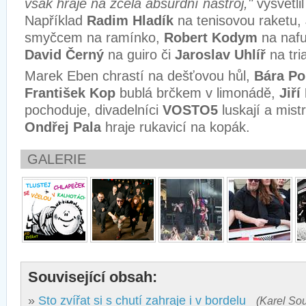
však hraje na zcela absurdní nástroj,"
vysvětli
Například
Radim Hladík
na tenisovou raketu,
smyčcem na ramínko,
Robert Kodym
na nafu
David Černý
na guiro či
Jaroslav Uhlíř
na tri
Marek Eben chrastí na dešťovou hůl,
Bára Po
František Kop
bublá brčkem v limonádě,
Jiř
pochoduje, divadelníci
VOSTO5
luskají a mist
Ondřej Pala
hraje rukavicí na kopák.
GALERIE
Související obsah:
»
Sto zvířat si s chutí zahraje i v bordelu
(Karel Sou