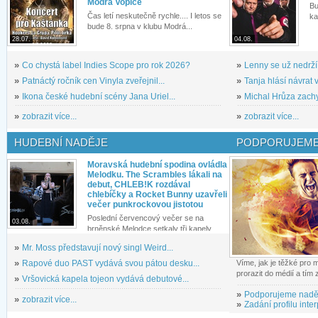
Modrá Vopice
Bu
Čas letí neskutečně rychle.... I letos se
ka
bude 8. srpna v klubu Modrá...
28.07.
04.08.
»
Co chystá label Indies Scope pro rok 2026?
»
Lenny se už nedrží
»
Patnáctý ročník cen Vinyla zveřejnil...
»
Tanja hlásí návrat v
»
Ikona české hudební scény Jana Uriel...
»
Michal Hrůza zachyc
»
zobrazit více...
»
zobrazit více...
HUDEBNÍ NADĚJE
PODPORUJEME
Moravská hudební spodina ovládla
Melodku. The Scrambles lákali na
debut, CHLEB!K rozdával
chlebíčky a Rocket Bunny uzavřeli
večer punkrockovou jistotou
Poslední červencový večer se na
03.08.
brněnské Melodce setkaly tři kapely...
»
Mr. Moss představují nový singl Weird...
»
Rapové duo PAST vydává svou pátou desku...
Víme, jak je těžké pro
prorazit do médií a tím
»
Vršovická kapela tojeon vydává debutové...
»
Podporujeme nadě
»
zobrazit více...
»
Zadání profilu inter