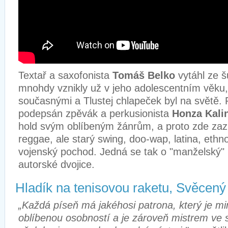
Textař a saxofonista
Tomáš Belko
vytáhl ze šu
mnohdy vznikly už v jeho adolescentním věku, d
současnými a Tlustej chlapeček byl na světě.
podepsán zpěvák a perkusionista
Honza Kali
hold svým oblíbeným žánrům, a proto zde zaz
reggae, ale starý swing, doo-wap, latina, ethno,
vojenský pochod. Jedná se tak o "manželský" pr
autorské dvojice.
Hladík na tenisovou raketu, Svěcený
„Každá píseň má jakéhosi patrona, který je m
oblíbenou osobností a je zároveň mistrem ve