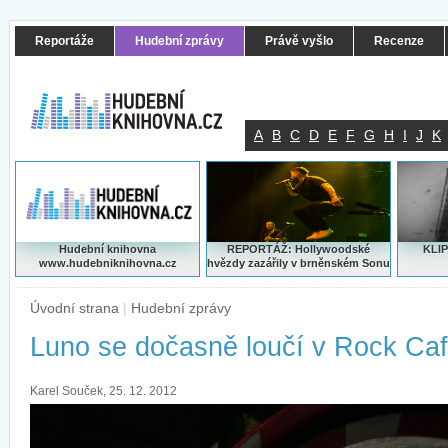
Reportáže
Hudební zprávy
Právě vyšlo
Recenze
A
B
C
D
E
F
G
H
I
J
K
Hudební knihovna
REPORTÁŽ: Hollywoodské
KLIP
www.hudebniknihovna.cz
hvězdy zazářily v brněnském Sonu
Úvodní strana
|
Hudební zprávy
Luno se dočasně loučí v Rock Ca
Karel Souček, 25. 12. 2012