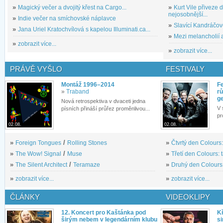
»
Magický večer a dvojitý křest na Cargo...
»
Kurt Vile přiveze
nejosobnější...
»
Indie večer na smíchovské náplavce
»
Slavící Kandráčov
»
Jana Uriel Kratochvílová s kapelou Illuminati.ca...
»
Mezi melancholií a
»
zobrazit více...
»
zobrazit více...
PRÁVĚ VYŠLO
FESTIVALY
Montáž 1996–2014
Fe
»
Traband
rů
g
Nová retrospektiva v dvaceti jedna
V 
písních přináší průřez proměnlivou...
pr
02.08.
02.08.
»
Foreign Tongues
/
Rolling Stones
»
Čtvrtý den Colours:
»
The Wow! Signal
/
Muse
»
Třetí den Colours: 
»
The Silent Architect
/
Teramaze
»
Druhý den Colours: 
»
zobrazit více...
»
zobrazit více...
ČLÁNKY
VIDEOKLIPY
12. Koncert pro Kaštánka pod
Kř
širým nebem v legendárním klubu
si