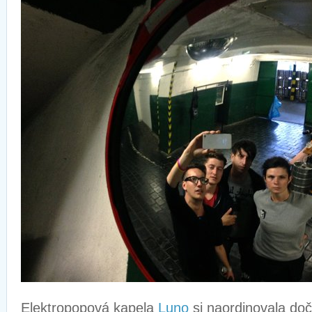
Elektropopová kapela
Luno
si naordinovala do