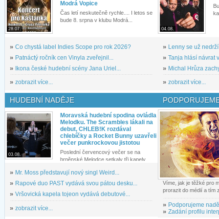
Modrá Vopice
Bu
Čas letí neskutečně rychle.... I letos se
ka
bude 8. srpna v klubu Modrá...
28.07.
04.08.
»
Co chystá label Indies Scope pro rok 2026?
»
Lenny se už nedrží
»
Patnáctý ročník cen Vinyla zveřejnil...
»
Tanja hlásí návrat v
»
Ikona české hudební scény Jana Uriel...
»
Michal Hrůza zachyc
»
zobrazit více...
»
zobrazit více...
HUDEBNÍ NADĚJE
PODPORUJEME
Moravská hudební spodina ovládla
Melodku. The Scrambles lákali na
debut, CHLEB!K rozdával
chlebíčky a Rocket Bunny uzavřeli
večer punkrockovou jistotou
Poslední červencový večer se na
03.08.
brněnské Melodce setkaly tři kapely...
»
Mr. Moss představují nový singl Weird...
»
Rapové duo PAST vydává svou pátou desku...
Víme, jak je těžké pro
prorazit do médií a tím
»
Vršovická kapela tojeon vydává debutové...
»
Podporujeme nadě
»
zobrazit více...
»
Zadání profilu inter