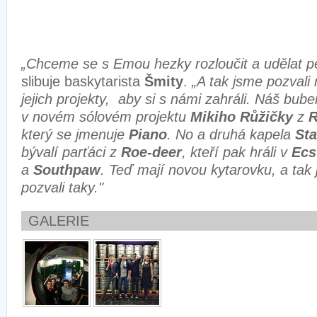
„Chceme se s Emou hezky rozloučit a udělat p
slibuje baskytarista
Šmity
.
„A tak jsme pozval
jejich projekty, aby si s námi zahráli. Náš bu
v novém sólovém projektu
Mikiho Růžičky
z
R
který se jmenuje
Piano
. No a druhá kapela
St
bývalí parťáci z
Roe-deer
, kteří pak hráli v
Ecs
a
Southpaw
. Teď mají novou kytarovku, a tak 
pozvali taky."
GALERIE