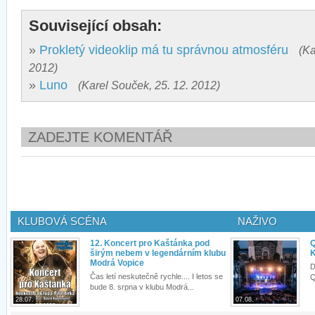
Související obsah:
»
Prokletý videoklip má tu správnou atmosféru
(Ka
2012)
»
Luno
(Karel Souček, 25. 12. 2012)
ZADEJTE KOMENTÁŘ
KLUBOVÁ SCÉNA
NAŽIVO
12. Koncert pro Kaštánka pod
Q
širým nebem v legendárním klubu
K
Modrá Vopice
D
Čas letí neskutečně rychle.... I letos se
Q
bude 8. srpna v klubu Modrá...
28.07.
07.08.