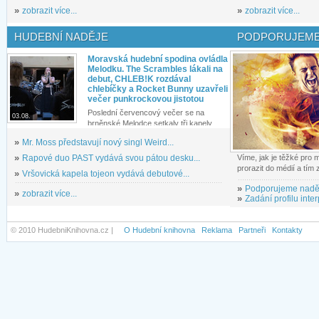
»
zobrazit více...
»
zobrazit více...
HUDEBNÍ NADĚJE
PODPORUJEME
Moravská hudební spodina ovládla
Melodku. The Scrambles lákali na
debut, CHLEB!K rozdával
chlebíčky a Rocket Bunny uzavřeli
večer punkrockovou jistotou
Poslední červencový večer se na
03.08.
brněnské Melodce setkaly tři kapely...
»
Mr. Moss představují nový singl Weird...
»
Rapové duo PAST vydává svou pátou desku...
Víme, jak je těžké pro
prorazit do médií a tím
»
Vršovická kapela tojeon vydává debutové...
»
Podporujeme nadě
»
zobrazit více...
»
Zadání profilu inter
© 2010 HudebniKnihovna.cz |
O Hudební knihovna
Reklama
Partneři
Kontakty