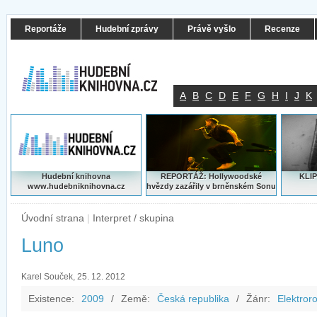
Reportáže
Hudební zprávy
Právě vyšlo
Recenze
A
B
C
D
E
F
G
H
I
J
K
Hudební knihovna
REPORTÁŽ: Hollywoodské
KLIP
www.hudebniknihovna.cz
hvězdy zazářily v brněnském Sonu
Úvodní strana
|
Interpret / skupina
Luno
Karel Souček, 25. 12. 2012
Existence:
2009
/
Země:
Česká republika
/
Žánr:
Elektror