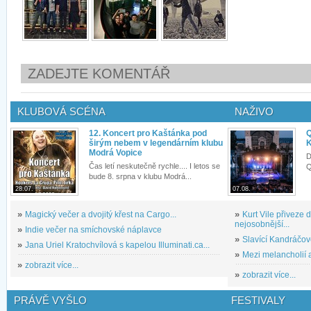
ZADEJTE KOMENTÁŘ
KLUBOVÁ SCÉNA
NAŽIVO
12. Koncert pro Kaštánka pod
Q
širým nebem v legendárním klubu
K
Modrá Vopice
D
Čas letí neskutečně rychle.... I letos se
Q
bude 8. srpna v klubu Modrá...
28.07.
07.08.
»
Magický večer a dvojitý křest na Cargo...
»
Kurt Vile přiveze
nejosobnější...
»
Indie večer na smíchovské náplavce
»
Slavící Kandráčov
»
Jana Uriel Kratochvílová s kapelou Illuminati.ca...
»
Mezi melancholií a
»
zobrazit více...
»
zobrazit více...
PRÁVĚ VYŠLO
FESTIVALY