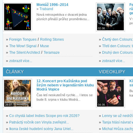
Montáž 1996–2014
Fe
»
Traband
rů
g
Nová retrospektiva v dvaceti jedna
V 
písních přináší průřez proměnlivou...
pr
02.08.
02.08.
»
Foreign Tongues
/
Rolling Stones
»
Čtvrtý den Colours:
»
The Wow! Signal
/
Muse
»
Třetí den Colours: 
»
The Silent Architect
/
Teramaze
»
Druhý den Colours: 
»
zobrazit více...
»
zobrazit více...
ČLÁNKY
VIDEOKLIPY
12. Koncert pro Kaštánka pod
Kř
širým nebem v legendárním klubu
si
Modrá Vopice
Bu
Čas letí neskutečně rychle.... I letos se
ka
bude 8. srpna v klubu Modrá...
28.07.
04.08.
»
Co chystá label Indies Scope pro rok 2026?
»
Lenny se už nedrží
»
Patnáctý ročník cen Vinyla zveřejnil...
»
Tanja hlásí návrat v
»
Ikona české hudební scény Jana Uriel...
»
Michal Hrůza zachyc