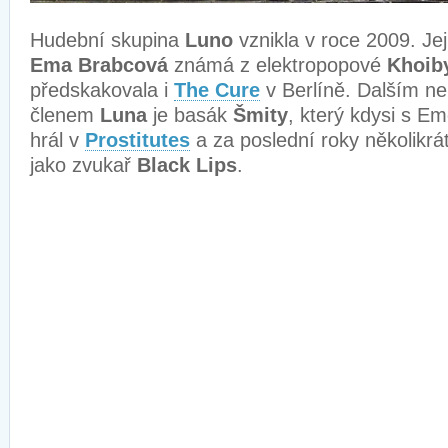
Hudební skupina
Luno
vznikla v roce 2009. Je
Ema Brabcová
známá z elektropopové
Khoib
předskakovala i
The Cure
v Berlíně. Dalším 
členem
Luna
je basák
Šmity
, který kdysi s Em
hrál v
Prostitutes
a za poslední roky několikrá
jako zvukař
Black Lips
.