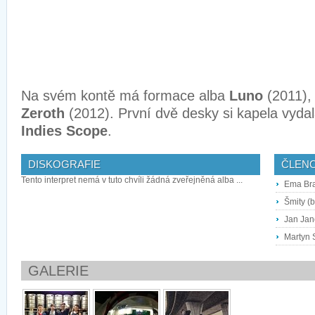
Na svém kontě má formace alba
Luno
(2011)
Zeroth
(2012). První dvě desky si kapela vydal
Indies Scope
.
DISKOGRAFIE
ČLEN
Tento interpret nemá v tuto chvíli žádná zveřejněná alba ...
Ema Bra
Šmity (
Jan Jane
Martyn S
GALERIE