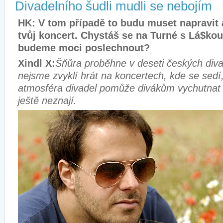
Divadelního šudli mudli se nebojím
HK: V tom případě to budu muset napravit a
tvůj koncert. Chystáš se na Turné s Lá$kou
budeme moci poslechnout?
Xindl X:
Šňůra proběhne v deseti českých diva
nejsme zvyklí hrát na koncertech, kde se sedí
atmosféra divadel pomůže divákům vychutnat s
ještě neznají.