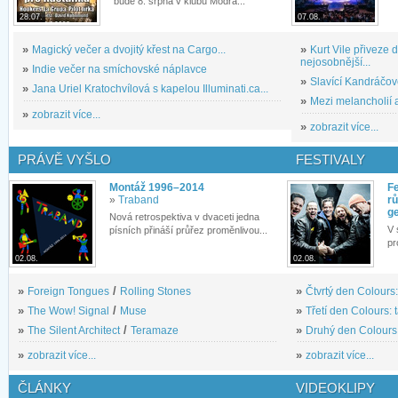
bude 8. srpna v klubu Modrá...
28.07.
07.08.
»
Magický večer a dvojitý křest na Cargo...
»
Kurt Vile přiveze
nejosobnější...
»
Indie večer na smíchovské náplavce
»
Slavící Kandráčov
»
Jana Uriel Kratochvílová s kapelou Illuminati.ca...
»
Mezi melancholií a
»
zobrazit více...
»
zobrazit více...
PRÁVĚ VYŠLO
FESTIVALY
Montáž 1996–2014
Fe
»
Traband
rů
g
Nová retrospektiva v dvaceti jedna
V 
písních přináší průřez proměnlivou...
pr
02.08.
02.08.
»
Foreign Tongues
/
Rolling Stones
»
Čtvrtý den Colours:
»
The Wow! Signal
/
Muse
»
Třetí den Colours: 
»
The Silent Architect
/
Teramaze
»
Druhý den Colours: 
»
zobrazit více...
»
zobrazit více...
ČLÁNKY
VIDEOKLIPY