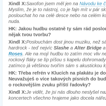
Xindl X:
Saxofon jsem měl jen na
Návodu ke č
Myslím, že je to nástroj, co je fajn mít v pár s
poslouchat ho na celé desce nebo na celém ko
nuda.
HK: Jakou hudbu ostatně ty sám rád poslo
nějak tvou tvorbu?
Xindl X:
Poslouchám dost jinou muziku, než s
hardrock - teď nejvíc
Slashe
a
Alter Bridge
a
Roses
. Ale na mojí hudbu to zatím moc vliv n
rockový fláky se líp píšou s kapelu dohromad
zatímco já většinou tvořím sám s akustickou k
HK: Třeba refrén v Klucích na plakátu je do
Neuvažuješ o více takových písních do bu
o rockovějším zvuku příští řadovky?
Xindl X:
Je vidět, že jsi nás dlouho neslyšel n
koncertech všechno hrajeme jako docela náře