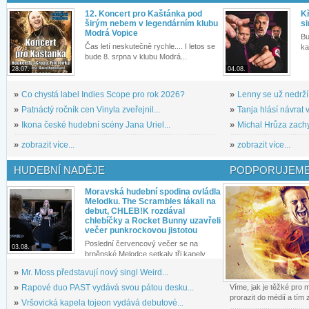
12. Koncert pro Kaštánka pod
Kř
širým nebem v legendárním klubu
si
Modrá Vopice
Bu
Čas letí neskutečně rychle.... I letos se
ka
bude 8. srpna v klubu Modrá...
28.07.
04.08.
»
Co chystá label Indies Scope pro rok 2026?
»
Lenny se už nedrží
»
Patnáctý ročník cen Vinyla zveřejnil...
»
Tanja hlásí návrat v
»
Ikona české hudební scény Jana Uriel...
»
Michal Hrůza zachyc
»
zobrazit více...
»
zobrazit více...
HUDEBNÍ NADĚJE
PODPORUJEME
Moravská hudební spodina ovládla
Melodku. The Scrambles lákali na
debut, CHLEB!K rozdával
chlebíčky a Rocket Bunny uzavřeli
večer punkrockovou jistotou
Poslední červencový večer se na
03.08.
brněnské Melodce setkaly tři kapely...
»
Mr. Moss představují nový singl Weird...
»
Rapové duo PAST vydává svou pátou desku...
Víme, jak je těžké pro
prorazit do médií a tím
»
Vršovická kapela tojeon vydává debutové...