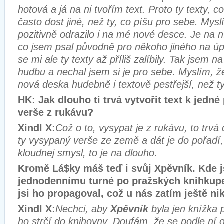
hotová a já na ni tvořím text. Proto ty texty, co
často dost jiné, než ty, co píšu pro sebe. Mysl
pozitivně odrazilo i na mé nové desce. Je na ní 
co jsem psal původně pro někoho jiného na úp
se mi ale ty texty až příliš zalíbily. Tak jsem n
hudbu a nechal jsem si je pro sebe. Myslím, že
nová deska hudebně i textově pestřejší, než t
HK: Jak dlouho ti trvá vytvořit text k jedné
verše z rukávu?
Xindl X:
Což o to, vysypat je z rukávu, to trvá 
ty vysypaný verše ze země a dát je do pořadí,
kloudnej smysl, to je na dlouho.
Kromě Lá$ky máš teď i svůj Xpěvník. Kde js
jednodennímu turné po pražských knihkupe
jsi ho propagoval, což u nás zatím ještě n
Xindl X:
Nechci, aby
Xpěvník
byla jen knížka 
ho strčí do knihovny. Doufám, že se podle ní 