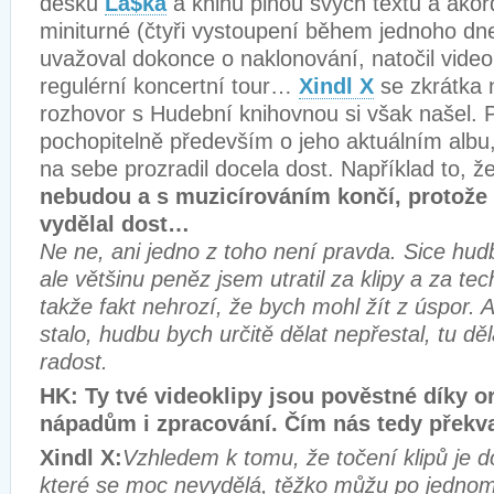
desku
Lá$ka
a knihu plnou svých textů a ako
miniturné (čtyři vystoupení během jednoho dne
uvažoval dokonce o naklonování, natočil videok
regulérní koncertní tour…
Xindl X
se zkrátka 
rozhovor s Hudební knihovnou si však našel. P
pochopitelně především o jeho aktuálním albu,
na sebe prozradil docela dost. Například to, ž
nebudou a s muzicírováním končí, protože 
vydělal dost…
Ne ne, ani jedno z toho není pravda. Sice hu
ale většinu peněz jsem utratil za klipy a za te
takže fakt nehrozí, že bych mohl žít z úspor. A
stalo, hudbu bych určitě dělat nepřestal, tu d
radost.
HK: Ty tvé videoklipy jsou pověstné díky o
nápadům i zpracování. Čím nás tedy překva
Xindl X:
Vzhledem k tomu, že točení klipů je d
které se moc nevydělá, těžko můžu po jednom r