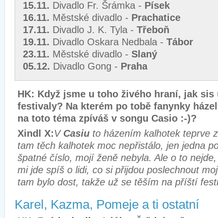
15.11.
Divadlo Fr. Šrámka -
Písek
16.11.
Městské divadlo -
Prachatice
17.11.
Divadlo J. K. Tyla -
Třeboň
19.11.
Divadlo Oskara Nedbala -
Tábor
23.11.
Městské divadlo -
Slaný
05.12.
Divadlo Gong -
Praha
HK: Když jsme u toho živého hraní, jak sis u
festivaly? Na kterém po tobě fanynky házel
na toto téma zpíváš v songu Casio :-)?
Xindl X:
V
Casiu
to házením kalhotek teprve z
tam těch kalhotek moc nepřistálo, jen jedna p
špatné číslo, mojí ženě nebyla. Ale o to nejde,
mi jde spíš o lidi, co si přijdou poslechnout mo
tam bylo dost, takže už se těším na příští festi
Karel, Kazma, Pomeje a ti ostatní