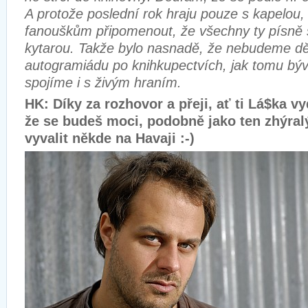
A protože poslední rok hraju pouze s kapelou,
fanouškům připomenout, že všechny ty písně s
kytarou. Takže bylo nasnadě, že nebudeme dě
autogramiádu po knihkupectvích, jak tomu býv
spojíme i s živým hraním.
HK: Díky za rozhovor a přeji, ať ti Lá$ka vy
že se budeš moci, podobně jako ten zhýralý
vyvalit někde na Havaji :-)