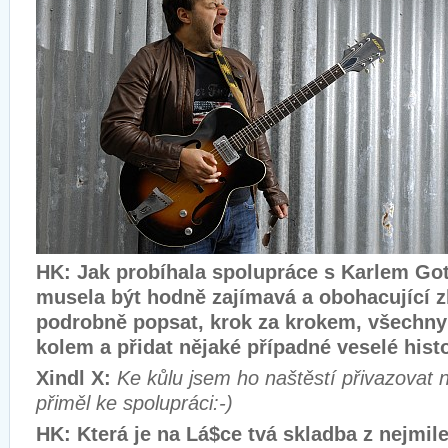
HK: Jak probíhala spolupráce s Karlem Go
musela být hodně zajímavá a obohacující 
podrobně popsat, krok za krokem, všechny 
kolem a přidat nějaké případné veselé hist
Xindl X:
Ke kůlu jsem ho naštěstí přivazovat 
přiměl ke spolupráci:-)
HK: Která je na Lá$ce tvá skladba z nejmil