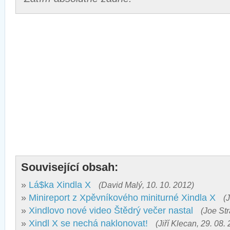
Související obsah:
»
Lá$ka Xindla X
(David Malý, 10. 10. 2012)
»
Minireport z Xpěvníkového miniturné Xindla X
(
»
Xindlovo nové video Štědrý večer nastal
(Joe Str
»
Xindl X se nechá naklonovat!
(Jiří Klecan, 29. 08.