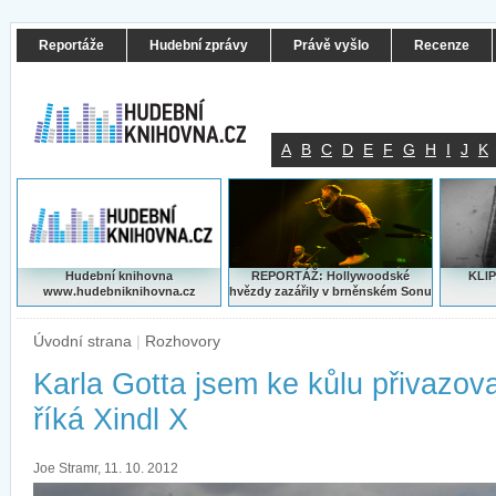
Reportáže
Hudební zprávy
Právě vyšlo
Recenze
A
B
C
D
E
F
G
H
I
J
K
Hudební knihovna
REPORTÁŽ: Hollywoodské
KLIP
www.hudebniknihovna.cz
hvězdy zazářily v brněnském Sonu
Úvodní strana
|
Rozhovory
Karla Gotta jsem ke kůlu přivazov
říká Xindl X
Joe Stramr, 11. 10. 2012