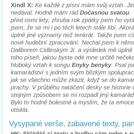
Xindl X:
Ke každé z písní mám svůj vztah. Jin
nedával. Hodně mám rád
Dočasnou svatou
.
před osmi lety, zhruba rok zpátky jsem ho vytáhl
jsem, že se mi i po těch letech stále líbí. Akor
úplně jiné významy než tenkrát. Takže jsem cít
nové hudební zpracování. Nechal jsem k něm
Daliborem Cidlinským Jr. a výsledek mě úplně o
toho píseň, jakou byste ode mne určitě neček
hluboký vztah k songu
Enyky benyky
. Psal j
kamarádství s jedním svým blízkým spolupra
jak se všechno může zkazit, když se do kamar
prachy. V průběhu natáčení desky se historie
stejným způsobem se mi rozpadl jiný kamarád
Bylo to hodně bolestné a myslím, že ta emoc
otiskla.
Vysypané verše, zabavené texty, pa
HK: Skládáš si texty a hudbu sám nebo s 