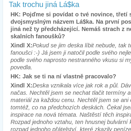
Tak trochu jiná Lá$ka
HK: Pojďme si povídat o tvé novince, třetí
dvojsmyslným názvem Lá$ka. Na první pos
jiná než ty předcházející. Nemáš strach z n
skalních fanoušků?
Xindl X:
Pokud se jim deska líbit nebude, tak t
fanoušci :-) Já jsem ji natočil podle svého nej
podle svého naprosto nestranného vkusu si my
povedla.
HK: Jak se ti na ní vlastně pracovalo?
Xindl X:
Deska vznikala více jak rok a půl. Dáv
načas. Nechtěl jsem se nechat tlačit termíny a
materiál za každou cenu. Nechtěl jsem se ani 
tomtéž, co na předchozích deskách. Čekal jse
inspirace na nová témata. Naštěstí těch inspir
Rozpad jednoho vztahu, ten hnusnej bulvární k
rozpad jednoho přátelství, které zkazily peníze