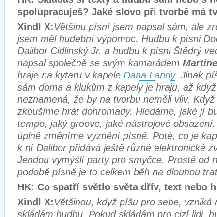
spolupracuješ? Jaké slovo při tvorbě má t
Xindl X:
Většinu písní jsem napsal sám, ale zr
jsem měl hudební výpomoc. Hudbu k písni Do
Dalibor Cidlinský Jr. a hudbu k písni Štědrý ve
napsal společně se svým kamarádem
Martin
hraje na kytaru v kapele
Dana Landy
. Jinak p
sám doma a klukům z kapely je hraju, až když 
neznamená, že by na tvorbu neměli vliv. Když p
zkoušíme hrát dohromady. Hledáme, jaké jí bu
tempo, jaký groove, jaké nástrojové obsazení
úplně změníme vyznění písně. Poté, co je kap
k ní Dalibor přidává ještě různé elektronické z
Jendou vymýšlí party pro smyčce. Prostě od na
podobě písně je to celkem běh na dlouhou trať
HK: Co spatří světlo světa dřív, text nebo 
Xindl X:
Většinou, když píšu pro sebe, vzniká n
skládám hudbu. Pokud skládám pro cizí lidi, h