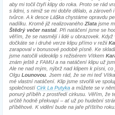
aby mi točil čtyři klipy do roka. Proto se rád v
s lidmi, s nimiž se mi dobře dělalo, a zároveň
tvůrce. A k desce Lá$ka chystáme opravdu pe
nadílku. Kromě již realizovaného
Zlata
jsme mi
Štědrý večer nastal
. Při natáčení jsme se ho
věřím, že se nasmějí i lidé u obrazovek. Kdy
dočkáte se i druhé verze klipu přímo v režii
K
zarapoval v bonusové podobě písně. Ke skla
jsme natočili videoklip s režisérem Vítkem
Kar
znám ještě z FAMU a na natáčení klipu už jsme
Ale ne nad mým, nýbrž nad klipem k písni, co
Olgu
Lounovou
. Jsem rád, že se mi teď Vítka
mé vlastní natáčení. Klip jsme stvořili ve spolu
společností
Cirk La Putyka
a můžete se v něm 
ponurý příběh z prostředí cirkusu. Věřím, že t
určitě hodně překvapí – ať už po hudební strán
příběhové. K vidění bude na jaře příštího roku