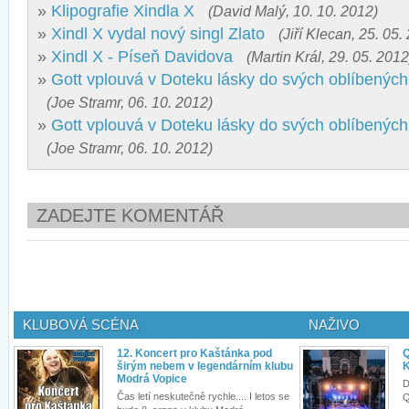
»
Klipografie Xindla X
(David Malý, 10. 10. 2012)
»
Xindl X vydal nový singl Zlato
(Jiří Klecan, 25. 05.
»
Xindl X - Píseň Davidova
(Martin Král, 29. 05. 2012
»
Gott vplouvá v Doteku lásky do svých oblíbenýc
(Joe Stramr, 06. 10. 2012)
»
Gott vplouvá v Doteku lásky do svých oblíbenýc
(Joe Stramr, 06. 10. 2012)
ZADEJTE KOMENTÁŘ
KLUBOVÁ SCÉNA
NAŽIVO
12. Koncert pro Kaštánka pod
Q
širým nebem v legendárním klubu
K
Modrá Vopice
D
Čas letí neskutečně rychle.... I letos se
Q