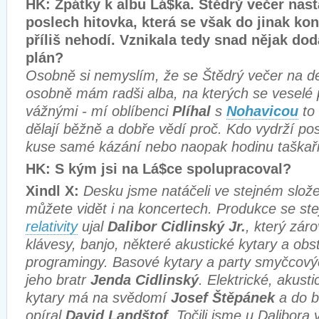
HK: Zpátky k albu Lá$ka. Štědrý večer nasta
poslech hitovka, která se však do jinak ko
příliš nehodí. Vznikala tedy snad nějak do
plán?
Osobně si nemyslím, že se Štědrý večer na d
osobně mám radši alba, na kterých se veselé 
vážnými - mí oblíbenci
Plíhal
s
Nohavicou
to
dělají běžně a dobře vědí proč. Kdo vydrží po
kuse samé kázání nebo naopak hodinu taškaři
HK: S kým jsi na Lá$ce spolupracoval?
Xindl X:
Desku jsme natáčeli ve stejném slož
můžete vidět i na koncertech. Produkce se ste
relativity
ujal
Dalibor Cidlinský Jr.
, který zár
klávesy, banjo, některé akustické kytary a obs
programingy. Basové kytary a party smyčcovýc
jeho bratr
Jenda Cidlinský
. Elektrické, akusti
kytary má na svědomí
Josef Štěpánek
a do b
opíral
David Landštof
. Točili jsme u Dalibora 