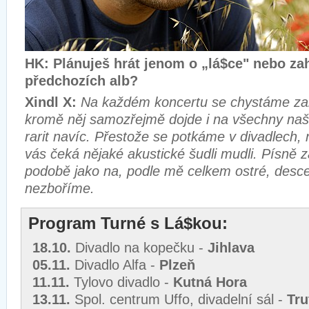
HK: Plánuješ hrát jenom o „lá$ce" nebo zah
předchozích alb?
Xindl X:
Na každém koncertu se chystáme zah
kromě něj samozřejmě dojde i na všechny naše 
rarit navíc. Přestože se potkáme v divadlech,
vás čeká nějaké akustické šudli mudli. Písně z
podobě jako na, podle mě celkem ostré, desce
nezboříme.
Program Turné s Lá$kou:
18.10.
Divadlo na kopečku -
Jihlava
05.11.
Divadlo Alfa -
Plzeň
11.11.
Tylovo divadlo -
Kutná Hora
13.11.
Spol. centrum Uffo, divadelní sál -
Tru