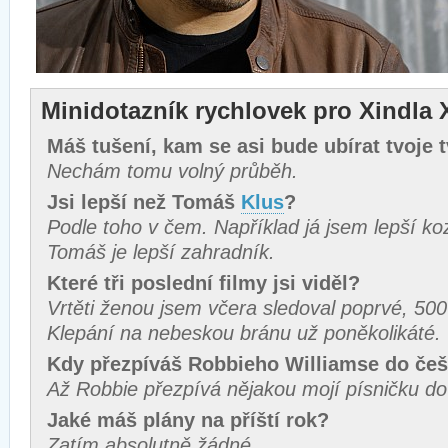
Minidotazník rychlovek pro Xindla 
Máš tušení, kam se asi bude ubírat tvoje 
Nechám tomu volný průběh.
Jsi lepší než Tomáš
Klus
?
Podle toho v čem. Například já jsem lepší ko
Tomáš je lepší zahradník.
Které tři poslední filmy jsi viděl?
Vrtěti ženou jsem včera sledoval poprvé, 5
Klepání na nebeskou bránu už poněkolikáté.
Kdy přezpíváš Robbieho Williamse do češ
Až Robbie přezpívá nějakou mojí písničku do 
Jaké máš plány na příští rok?
Zatím absolutně žádné.