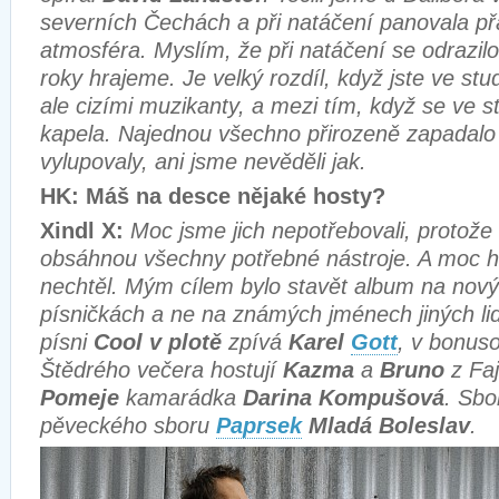
severních Čechách a při natáčení panovala př
atmosféra. Myslím, že při natáčení se odrazilo
roky hrajeme. Je velký rozdíl, když jste ve stu
ale cizími muzikanty, a mezi tím, když se ve s
kapela. Najednou všechno přirozeně zapadalo
vylupovaly, ani jsme nevěděli jak.
HK: Máš na desce nějaké hosty?
Xindl X:
Moc jsme jich nepotřebovali, protože 
obsáhnou všechny potřebné nástroje. A moc h
nechtěl. Mým cílem bylo stavět album na nov
písničkách a ne na známých jménech jiných li
písni
Cool v plotě
zpívá
Karel
Gott
, v bonus
Štědrého večera hostují
Kazma
a
Bruno
z Fa
Pomeje
kamarádka
Darina Kompušová
. Sbo
pěveckého sboru
Paprsek
Mladá Boleslav
.