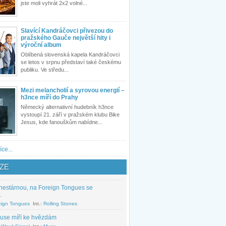
jste moli vyhrát 2x2 volné...
Slavící Kandráčovci přivezou do
pražského Gauče největší hity i
výroční album
Oblíbená slovenská kapela Kandráčovci
se letos v srpnu představí také českému
publiku. Ve středu...
Mezi melancholií a syrovou energií –
h3nce míří do Prahy
Německý alternativní hudebník h3nce
vystoupí 21. září v pražském klubu Bike
Jesus, kde fanouškům nabídne...
íce...
ZE
nestárnou, na Foreign Tongues se
.
eign Tongues
Int.:
Rolling Stones
use míří ke hvězdám