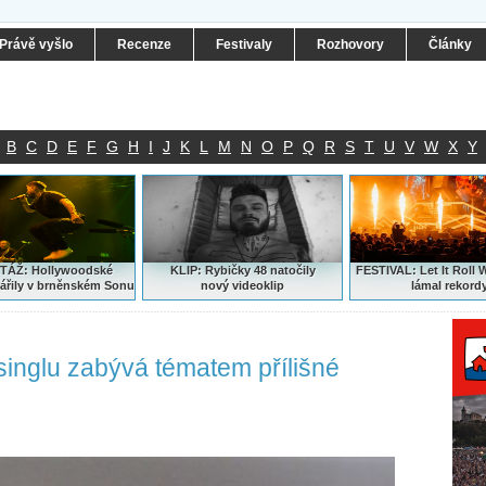
Právě vyšlo
Recenze
Festivaly
Rozhovory
Články
B
C
D
E
F
G
H
I
J
K
L
M
N
O
P
Q
R
S
T
U
V
W
X
Y
ÁŽ: Hollywoodské
KLIP: Rybičky 48 natočily
FESTIVAL:
Let It Roll 
ářily v brněnském Sonu
nový
videoklip
lámal rekord
singlu zabývá tématem přílišné