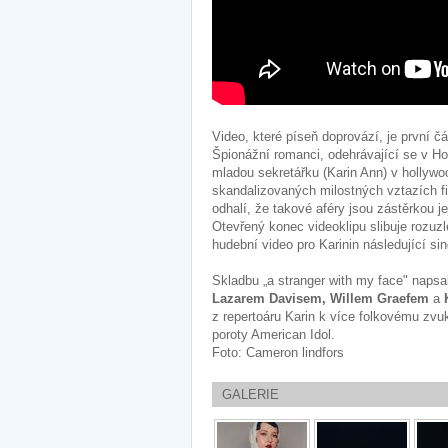
Video, které píseň doprovází, je první 
Špionážní romanci, odehrávající se v Holl
mladou sekretářku (Karin Ann) v hollywo
skandalizovaných milostných vztazích f
odhalí, že takové aféry jsou zástěrkou je
Otevřený konec videoklipu slibuje rozuz
hudební video pro Karinin následující s
Skladbu „a stranger with my face" naps
Lazarem Davisem, Willem Graefem
a
z repertoáru Karin k více folkovému zv
poroty American Idol.
Foto: Cameron lindfors
GALERIE