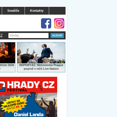
Soutěže
Kontakty
Z
:
Winter 2026
REPORTÁŽ
Metronome Prague
y
poprvé v režii Live Nation