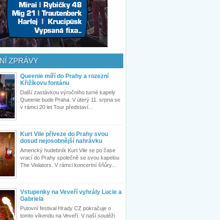
NÍ ZPRÁVY
Queenie míří do Prahy a rozezní
Křižíkovu fontánu
Další zastávkou výročního turné kapely
Queenie bude Praha. V úterý 11. srpna se
v rámci 20 let Tour představí...
Kurt Vile přiveze do Prahy svou
dosud nejosobnější nahrávku
Americký hudebník Kurt Vile se po čase
vrací do Prahy společně se svou kapelou
The Violators. V rámci koncertní šňůry...
Vstupenky na Veveří vyhrály Lucie a
Gabriela
Putovní festival Hrady CZ pokračuje o
tomto víkendu na Veveří. V naší soutěži