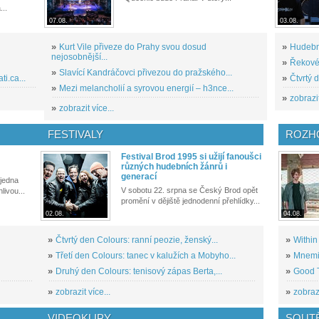
...
07.08.
03.08.
»
Kurt Vile přiveze do Prahy svou dosud
»
Hudební
nejosobnější...
»
Řekové 
»
Slavící Kandráčovci přivezou do pražského...
i.ca...
»
Čtvrtý 
»
Mezi melancholií a syrovou energií – h3nce...
»
zobrazit
»
zobrazit více...
FESTIVALY
ROZH
Festival Brod 1995 si užijí fanoušci
různých hudebních žánrů i
generací
 jedna
V sobotu 22. srpna se Český Brod opět
livou...
promění v dějiště jednodenní přehlídky...
02.08.
04.08.
»
Čtvrtý den Colours: ranní peozie, ženský...
»
Within
»
Třetí den Colours: tanec v kalužích a Mobyho...
»
Mnemic
»
Druhý den Colours: tenisový zápas Berta,...
»
Good T
»
zobrazit více...
»
zobrazi
VIDEOKLIPY
SOUT