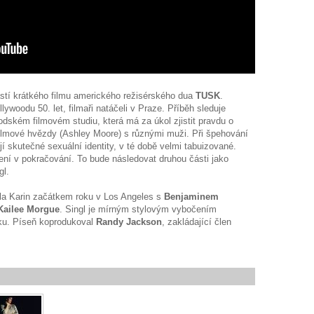
částí krátkého filmu amerického režisérského dua
TUSK
.
ywoodu 50. let, filmaři natáčeli v Praze. Příběh sleduje
odském filmovém studiu, která má za úkol zjistit pravdu o
ilmové hvězdy (Ashley Moore) s různými muži. Při špehování
jí skutečné sexuální identity, v té době velmi tabuizované.
lení v pokračování. To bude následovat druhou části jako
ingl.
ala Karin začátkem roku v Los Angeles s
Benjaminem
Kailee Morgue
. Singl je mírným stylovým vybočením
uku. Píseň koprodukoval
Randy Jackson
, zakládající člen