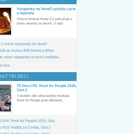
Vstupenky na Veveří vyhrály Lucie
a Gabriela
Putovní festival Hrady CZ pokračuje o
tomto víkendu na Veveří. V naší...
 o volné vstupenky na Veveří
ník se mohou těšit Nikola a Milan
te volné vstupenky na první zastávku...
t více...
ST TŘI DECI
Tři Deci #35: Rock for People 2026,
část 2
V druhém díle věnovanému festivalu
Rock for People jsme důkladně...
ci #34: Rock for People 2026, část...
ci #33: Hudba za Covidu, část 2
ci #32: Hudba za Covidu, část 1