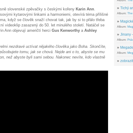
Album:
The
»
Tichý ar
ísně slovenské zpěvačky s českými kořeny
Karin Ann
.
Album:
The 
sovými kytarovými linkami a harmoniemi, otevírá téma přílišné
ama, když se člověk snaží chovat tak, jak by si to přálo třeba
»
Magické
ní videoklip zasazený do 50. let minulého století. Natáčel se
Album:
Mag
in Ann objevují američtí herci
Gus Kenworthy
a
Ashley
»
Jinany –
Album:
Ptác
 velmi nezdravé uctívat nějakého člověka jako Boha. Skončíte,
»
Megadeth
působujete tomu, jak se chová. Nejde ani o to, abyste se mu
Album:
Meg
o on, než abyste byli sami sebou. Nakonec nevíte, kdo vlastně
»
zobrazit