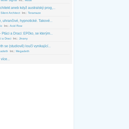
 Wow! Signal
Int.:
Muse
chitekt aneb když australský prog,...
Silent Architect
Int.:
Teramaze
, uhrančivé, hypnotické. Takové...
ic
Int.:
Acid Row
 Ptáci a Draci: EPčko, se kterým...
i a Draci
Int.:
Jinany
 se (studiově) loučí vynikající...
adeth
Int.:
Megadeth
 více...