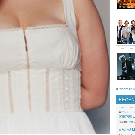
06.08.
05.08.
05.08.
»
zobrazit v
RECEN
»
Stones 
předvádí..
Album:
For
»
Wow! M