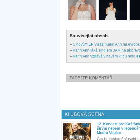
Související obsah:
»
S novým EP vyrazí Karin Ann na evrops
»
Karin Ann láká singlem 3AM na připra
»
Karin Ann vzdává v novém klipu hold es
ZADEJTE KOMENTÁŘ
KLUBOVÁ SCÉNA
12. Koncert pro Kaštán
širým nebem v legendár
Modrá Vopice
Čas letí neskutečně rychle...