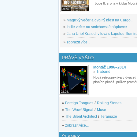
bude 8. srpna v klubu Modrá
28.07.
»
Magický večer a dvojitý křest na Cargo...
»
Indie večer na smíchovské náplavce
»
Jana Uriel Kratochvílová s kapelou Illuminat
»
zobrazit více...
PRÁVĚ VYŠLO
Montáž 1996–2014
»
Traband
Nová retrospektiva v dvaceti
písních přináší průřez proměn
02.08.
»
Foreign Tongues
/
Rolling Stones
»
The Wow! Signal
/
Muse
»
The Silent Architect
/
Teramaze
»
zobrazit více...
ČLÁNKY