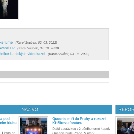
ké turné
(Karel Souček, 02. 03. 2022)
vované EP
(Karel Souček, 09. 10. 2020)
tetice klasických videokazet
(Karel Souček, 03. 07. 2022)
NAŽIVO
REPOR
ka pod
Queenie míří do Prahy a rozezní
ním klubu
Křižíkovu fontánu
Další zastávkou výročního turné kapely
. I letos se
Queenie bude Praha. V úterý...