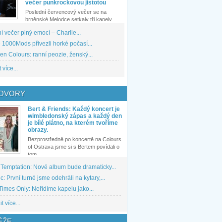
večer punkrockovou jistotou
Poslední červencový večer se na
brněnské Melodce setkaly tři kapely...
 večer plný emocí – Charlie...
1000Mods přivezli horké počasí...
den Colours: ranní peozie, ženský...
 více...
OVORY
Bert & Friends: Každý koncert je
wimbledonský zápas a každý den
je bílé plátno, na kterém tvoříme
obrazy.
Bezprostředně po koncertě na Colours
of Ostrava jsme si s Bertem povídali o
tom,...
 Temptation: Nové album bude dramaticky...
: První turné jsme odehráli na kytary,...
imes Only: Neřídíme kapelu jako...
t více...
ĚŽE