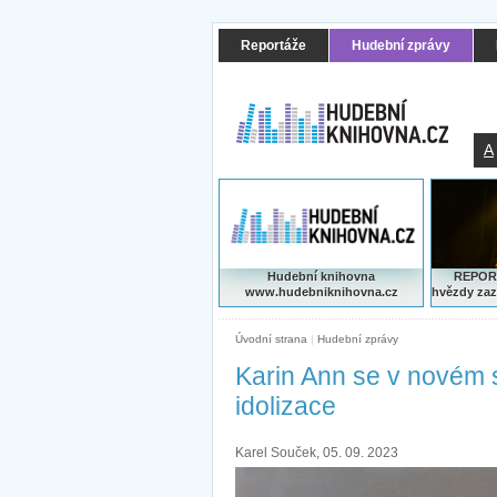
Reportáže
Hudební zprávy
A
Hudební knihovna
REPORT
www.hudebniknihovna.cz
hvězdy zaz
Úvodní strana
|
Hudební zprávy
Karin Ann se v novém 
idolizace
Karel Souček, 05. 09. 2023