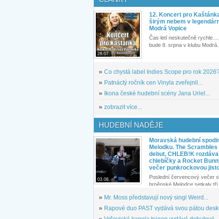
12. Koncert pro Kaštánk
širým nebem v legendár
Modrá Vopice
Čas letí neskutečně rychle.... 
bude 8. srpna v klubu Modrá.
28.07.
»
Co chystá label Indies Scope pro rok 2026
»
Patnáctý ročník cen Vinyla zveřejnil...
»
Ikona české hudební scény Jana Uriel...
»
zobrazit více...
HUDEBNÍ NADĚJE
Moravská hudební spodin
Melodku. The Scrambles l
debut, CHLEB!K rozdáva
chlebíčky a Rocket Bunn
večer punkrockovou jist
Poslední červencový večer s
03.08.
brněnské Melodce setkaly tři 
»
Mr. Moss představují nový singl Weird...
»
Rapové duo PAST vydává svou pátou desku
»
Vršovická kapela tojeon vydává debutové...