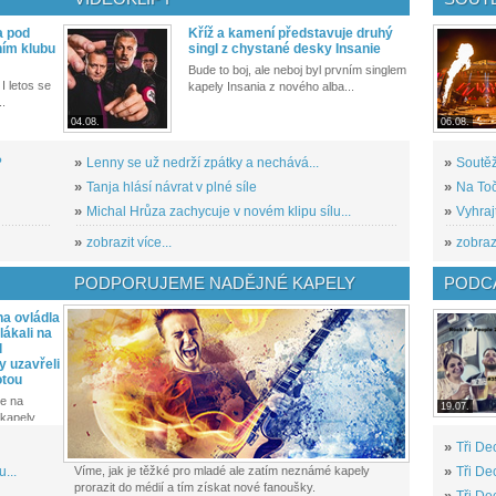
a pod
Kříž a kamení představuje druhý
ním klubu
singl z chystané desky Insanie
Bude to boj, ale neboj byl prvním singlem
I letos se
kapely Insania z nového alba...
..
04.08.
06.08.
?
»
Lenny se už nedrží zpátky a nechává...
»
Soutěž
»
Tanja hlásí návrat v plné síle
»
Na Toč
»
Michal Hrůza zachycuje v novém klipu sílu...
»
Vyhraj
»
zobrazit více...
»
zobrazi
PODPORUJEME NADĚJNÉ KAPELY
PODCA
a ovládla
ákali na
l
y uzavřeli
otou
e na
19.07.
kapely...
»
Tři De
...
Víme, jak je těžké pro mladé ale zatím neznámé kapely
»
Tři De
prorazit do médií a tím získat nové fanoušky.
»
Tři De