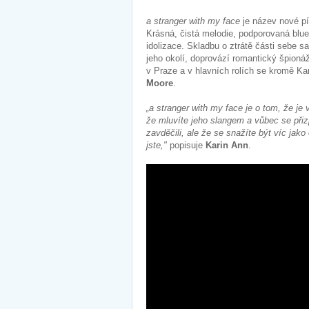
a stranger with my face
je název nové p
Krásná, čistá melodie, podporovaná blue
idolizace. Skladbu o ztrátě části sebe s
jeho okolí, doprovází romantický špionáž
v Praze a v hlavních rolích se kromě Kar
Moore
.
„a stranger with my face je o tom, že je
že mluvíte jeho slangem a vůbec se přiz
zavděčili, ale že se snažíte být víc jak
jste,"
popisuje
Karin Ann
.