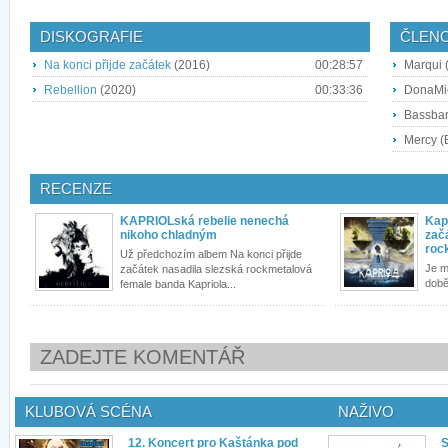
DISKOGRAFIE
ČLEN
Na konci přijde začátek
(2016)
00:28:57
Marqui 
Rebellion
(2020)
00:33:36
DonaMic
Bassbar
Mercy (B
RECENZE
KAPRIOLská rebelie nenechá
Kapr
nikoho chladným
zač
roc
Už předchozím albem Na konci přijde
Je m
začátek nasadila slezská rockmetalová
době
female banda Kapriola...
ZADEJTE KOMENTÁŘ
KLUBOVÁ SCÉNA
NAŽIVO
12. Koncert pro Kaštánka pod
S