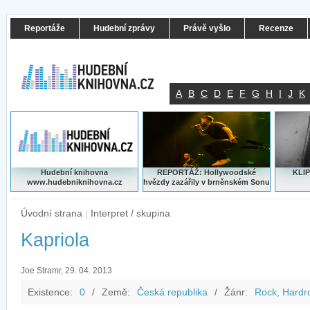
Reportáže
Hudební zprávy
Právě vyšlo
Recenze
A
B
C
D
E
F
G
H
I
J
K
Hudební knihovna
REPORTÁŽ: Hollywoodské
KLIP
www.hudebniknihovna.cz
hvězdy zazářily v brněnském Sonu
Úvodní strana
|
Interpret / skupina
Kapriola
Joe Stramr, 29. 04. 2013
Existence:
0
/
Země:
Česká republika
/
Žánr:
Rock, Hardr