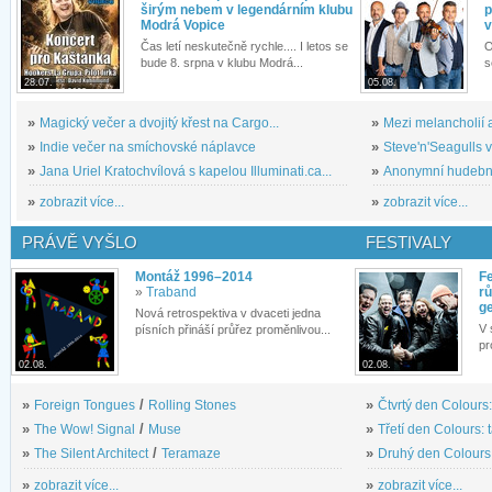
širým nebem v legendárním klubu
p
Modrá Vopice
v
Čas letí neskutečně rychle.... I letos se
O
bude 8. srpna v klubu Modrá...
s
28.07.
05.08.
»
Magický večer a dvojitý křest na Cargo...
»
Mezi melancholií a
»
Indie večer na smíchovské náplavce
»
Steve'n'Seagulls v 
»
Jana Uriel Kratochvílová s kapelou Illuminati.ca...
»
Anonymní hudební 
»
zobrazit více...
»
zobrazit více...
PRÁVĚ VYŠLO
FESTIVALY
Montáž 1996–2014
Fe
»
Traband
rů
g
Nová retrospektiva v dvaceti jedna
V 
písních přináší průřez proměnlivou...
pr
02.08.
02.08.
»
Foreign Tongues
/
Rolling Stones
»
Čtvrtý den Colours:
»
The Wow! Signal
/
Muse
»
Třetí den Colours: 
»
The Silent Architect
/
Teramaze
»
Druhý den Colours: 
»
zobrazit více...
»
zobrazit více...