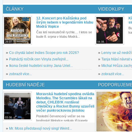
ČLÁNKY
VIDEOKLIPY
12. Koncert pro Kaštánka pod
Kř
širým nebem v legendárním klubu
si
Modrá Vopice
Bu
Čas letí neskutečně rychle.... I letos se
ka
bude 8. srpna v klubu Modrá...
28.07.
04.08.
»
Co chystá label Indies Scope pro rok 2026?
»
Lenny se už nedrží
»
Patnáctý ročník cen Vinyla zveřejnil...
»
Tanja hlásí návrat v
»
Ikona české hudební scény Jana Uriel...
»
Michal Hrůza zachyc
»
zobrazit více...
»
zobrazit více...
HUDEBNÍ NADĚJE
PODPORUJEME
Moravská hudební spodina ovládla
Melodku. The Scrambles lákali na
debut, CHLEB!K rozdával
chlebíčky a Rocket Bunny uzavřeli
večer punkrockovou jistotou
Poslední červencový večer se na
03.08.
brněnské Melodce setkaly tři kapely...
»
Mr. Moss představují nový singl Weird...