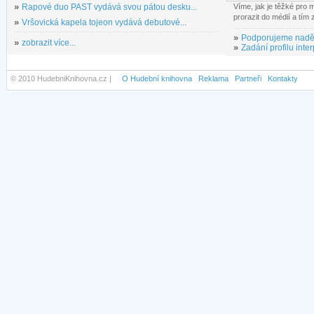
»
Rapové duo PAST vydává svou pátou desku...
Víme, jak je těžké pro
prorazit do médií a tím
»
Vršovická kapela tojeon vydává debutové...
»
Podporujeme nadě
»
zobrazit více...
»
Zadání profilu inter
© 2010 HudebniKnihovna.cz |
O Hudební knihovna
Reklama
Partneři
Kontakty