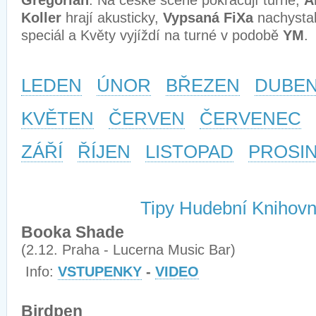
Gregorian
. Na české scéně pokračují turné,
A
Koller
hrají akusticky,
Vypsaná FiXa
nachysta
speciál a Květy vyjíždí na turné v podobě
YM
.
LEDEN
ÚNOR
BŘEZEN
DUBE
KVĚTEN
ČERVEN
ČERVENEC
ZÁŘÍ
ŘÍJEN
LISTOPAD
PROSI
Tipy Hudební Knihov
Booka Shade
(2.12. Praha - Lucerna Music Bar)
Info:
VSTUPENKY
-
VIDEO
Birdpen