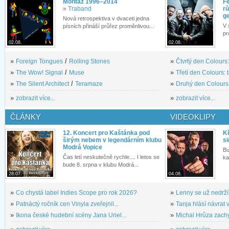
Montáž 1996–2014
Fe
»
Traband
rů
g
Nová retrospektiva v dvaceti jedna
V 
písních přináší průřez proměnlivou...
pr
02.08.
02.08.
»
Foreign Tongues
/
Rolling Stones
»
Čtvrtý den Colours:
»
The Wow! Signal
/
Muse
»
Třetí den Colours: 
»
The Silent Architect
/
Teramaze
»
Druhý den Colours: 
»
zobrazit více...
»
zobrazit více...
ČLÁNKY
VIDEOKLIPY
12. Koncert pro Kaštánka pod
Kř
širým nebem v legendárním klubu
si
Modrá Vopice
Bu
Čas letí neskutečně rychle.... I letos se
ka
bude 8. srpna v klubu Modrá...
28.07.
04.08.
»
Co chystá label Indies Scope pro rok 2026?
»
Lenny se už nedrží
»
Patnáctý ročník cen Vinyla zveřejnil...
»
Tanja hlásí návrat v
»
Ikona české hudební scény Jana Uriel...
»
Michal Hrůza zachyc