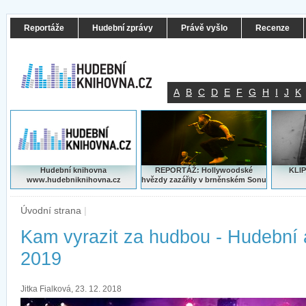
Reportáže
Hudební zprávy
Právě vyšlo
Recenze
A
B
C
D
E
F
G
H
I
J
K
Hudební knihovna
REPORTÁŽ: Hollywoodské
KLIP
www.hudebniknihovna.cz
hvězdy zazářily v brněnském Sonu
Úvodní strana
|
Kam vyrazit za hudbou - Hudební
2019
Jitka Fialková, 23. 12. 2018