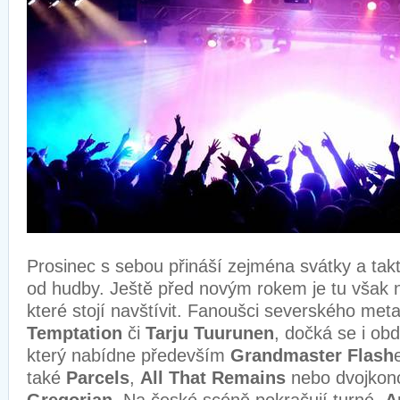
Prosinec s sebou přináší zejména svátky a ta
od hudby. Ještě před novým rokem je tu však n
které stojí navštívit. Fanoušci severského met
Temptation
či
Tarju Tuurunen
, dočká se i obd
který nabídne především
Grandmaster Flash
také
Parcels
,
All That Remains
nebo dvojkonc