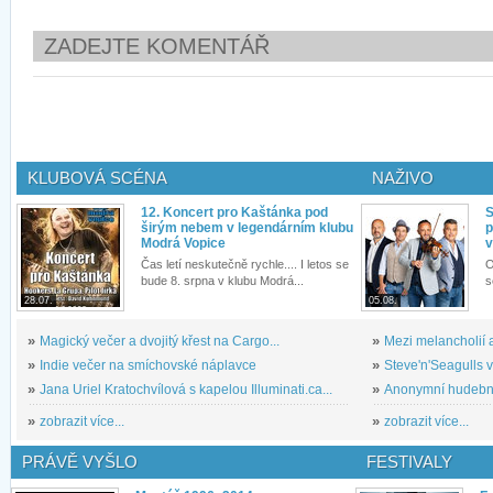
ZADEJTE KOMENTÁŘ
KLUBOVÁ SCÉNA
NAŽIVO
12. Koncert pro Kaštánka pod
S
širým nebem v legendárním klubu
p
Modrá Vopice
v
Čas letí neskutečně rychle.... I letos se
O
bude 8. srpna v klubu Modrá...
s
28.07.
05.08.
»
Magický večer a dvojitý křest na Cargo...
»
Mezi melancholií a
»
Indie večer na smíchovské náplavce
»
Steve'n'Seagulls v 
»
Jana Uriel Kratochvílová s kapelou Illuminati.ca...
»
Anonymní hudební 
»
zobrazit více...
»
zobrazit více...
PRÁVĚ VYŠLO
FESTIVALY