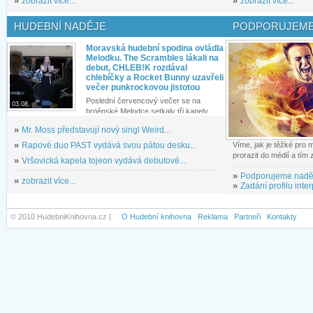
»
zobrazit více...
»
zobrazit více...
HUDEBNÍ NADĚJE
PODPORUJEME
Moravská hudební spodina ovládla
Melodku. The Scrambles lákali na
debut, CHLEB!K rozdával
chlebíčky a Rocket Bunny uzavřeli
večer punkrockovou jistotou
Poslední červencový večer se na
03.08.
brněnské Melodce setkaly tři kapely...
»
Mr. Moss představují nový singl Weird...
»
Rapové duo PAST vydává svou pátou desku...
Víme, jak je těžké pro
prorazit do médií a tím
»
Vršovická kapela tojeon vydává debutové...
»
Podporujeme nadě
»
zobrazit více...
»
Zadání profilu inter
© 2010 HudebniKnihovna.cz |
O Hudební knihovna
Reklama
Partneři
Kontakty