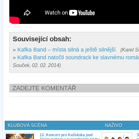
Související obsah:
»
Kafka Band – místa silná a ještě silnější
(Karel S
»
Kafka Band natočil soundrack ke slavnému rom
Souček, 02. 02. 2014)
ZADEJTE KOMENTÁŘ
KLUBOVÁ SCÉNA
NAŽIVO
12. Koncert pro Kaštánka pod
S