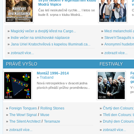
širým nebem v legendárním klubu
p
Modrá Vopice
v
Čas letí neskutečně rychle.... I letos se
O
bude 8. srpna v klubu Modrá...
s
28.07.
05.08.
»
Magický večer a dvojitý křest na Cargo...
»
Mezi melancholií a
»
Indie večer na smíchovské náplavce
»
Steve'n'Seagulls v 
»
Jana Uriel Kratochvílová s kapelou Illuminati.ca...
»
Anonymní hudební 
»
zobrazit více...
»
zobrazit více...
PRÁVĚ VYŠLO
FESTIVALY
Montáž 1996–2014
Fe
»
Traband
rů
g
Nová retrospektiva v dvaceti jedna
V 
písních přináší průřez proměnlivou...
pr
02.08.
02.08.
»
Foreign Tongues
/
Rolling Stones
»
Čtvrtý den Colours:
»
The Wow! Signal
/
Muse
»
Třetí den Colours: 
»
The Silent Architect
/
Teramaze
»
Druhý den Colours: 
»
zobrazit více...
»
zobrazit více...