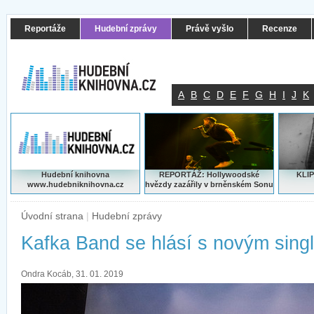
Reportáže
Hudební zprávy
Právě vyšlo
Recenze
A
B
C
D
E
F
G
H
I
J
K
Hudební knihovna
REPORTÁŽ: Hollywoodské
KLIP
www.hudebniknihovna.cz
hvězdy zazářily v brněnském Sonu
Úvodní strana
|
Hudební zprávy
Kafka Band se hlásí s novým sing
Ondra Kocáb, 31. 01. 2019