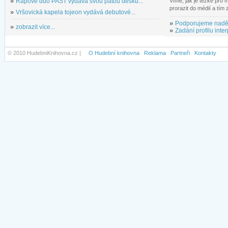
»
Rapové duo PAST vydává svou pátou desku...
Víme, jak je těžké pro
prorazit do médií a tím
»
Vršovická kapela tojeon vydává debutové...
»
Podporujeme nadě
»
zobrazit více...
»
Zadání profilu inter
© 2010 HudebniKnihovna.cz |
O Hudební knihovna
Reklama
Partneři
Kontakty