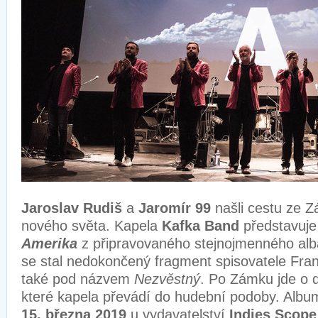
Jaroslav Rudiš
a
Jaromír 99
našli cestu ze Z
nového světa. Kapela
Kafka Band
představuje t
Amerika
z připravovaného stejnojmenného alb
se stal nedokončený fragment spisovatele Fra
také pod názvem
Nezvěstný
. Po Zámku jde o d
které kapela převádí do hudební podoby. Albu
15. března 2019
u vydavatelství
Indies Scope