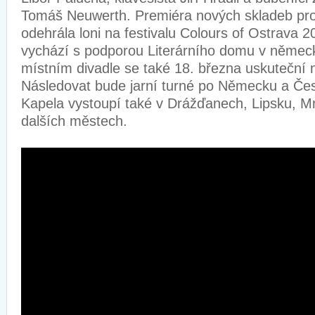
Tomáš Neuwerth. Premiéra nových skladeb pro
odehrála loni na festivalu Colours of Ostrava
vychází s podporou Literárního domu v němec
místním divadle se také 18. března uskuteční 
Následovat bude jarní turné po Německu a Čes
Kapela vystoupí také v Drážďanech, Lipsku, M
dalších městech.