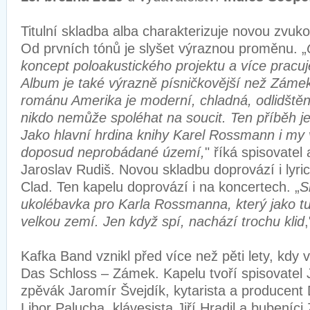
Titulní skladba alba charakterizuje novou zvuk
Od prvních tónů je slyšet výraznou proměnu. „
koncept poloakustického projektu a více pracuj
Album je také výrazně písničkovější než Zámek
románu Amerika je moderní, chladná, odlidštěn
nikdo nemůže spoléhat na soucit. Ten příběh je
Jako hlavní hrdina knihy Karel Rossmann i my
doposud neprobádané území,
" říká spisovatel
Jaroslav Rudiš. Novou skladbu doprovází i lyric 
Clad. Ten kapelu doprovází i na koncertech. „
S
ukolébavka pro Karla Rossmanna, který jako tu
velkou zemí. Jen když spí, nachází trochu klid
Kafka Band vznikl před více než pěti lety, kdy 
Das Schloss – Zámek. Kapelu tvoří spisovatel 
zpěvák Jaromír Švejdík, kytarista a producen
Libor Palucha, klávesista Jiří Hradil a bubeníci