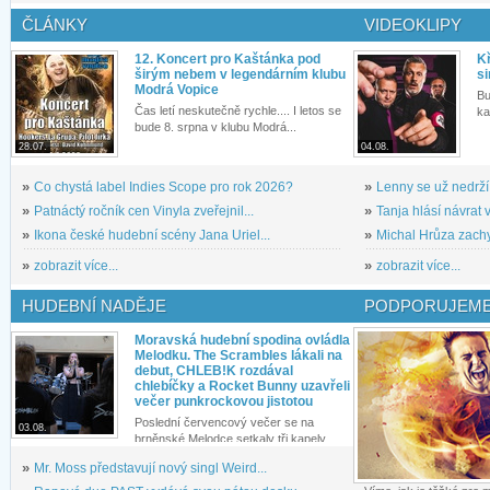
ČLÁNKY
VIDEOKLIPY
12. Koncert pro Kaštánka pod
Kř
širým nebem v legendárním klubu
si
Modrá Vopice
Bu
Čas letí neskutečně rychle.... I letos se
ka
bude 8. srpna v klubu Modrá...
28.07.
04.08.
»
Co chystá label Indies Scope pro rok 2026?
»
Lenny se už nedrží
»
Patnáctý ročník cen Vinyla zveřejnil...
»
Tanja hlásí návrat v
»
Ikona české hudební scény Jana Uriel...
»
Michal Hrůza zachyc
»
zobrazit více...
»
zobrazit více...
HUDEBNÍ NADĚJE
PODPORUJEME
Moravská hudební spodina ovládla
Melodku. The Scrambles lákali na
debut, CHLEB!K rozdával
chlebíčky a Rocket Bunny uzavřeli
večer punkrockovou jistotou
Poslední červencový večer se na
03.08.
brněnské Melodce setkaly tři kapely...
»
Mr. Moss představují nový singl Weird...