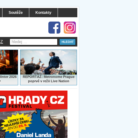
Soutěže
Kontakty
Z
:
Winter 2026
REPORTÁŽ
Metronome Prague
y
poprvé v režii Live Nation