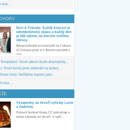
 více...
OVORY
Bert & Friends: Každý koncert je
wimbledonský zápas a každý den
je bílé plátno, na kterém tvoříme
obrazy.
Bezprostředně po koncertě na Colours
of Ostrava jsme si s Bertem povídali o
tom,...
 Temptation: Nové album bude dramaticky...
: První turné jsme odehráli na kytary,...
imes Only: Neřídíme kapelu jako...
t více...
ĚŽE
Vstupenky na Veveří vyhrály Lucie
a Gabriela
Putovní festival Hrady CZ pokračuje o
tomto víkendu na Veveří. V naší...