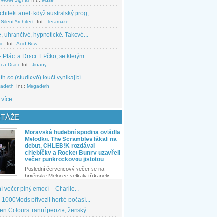
 Wow! Signal
Int.:
Muse
chitekt aneb když australský prog,...
Silent Architect
Int.:
Teramaze
, uhrančivé, hypnotické. Takové...
ic
Int.:
Acid Row
 Ptáci a Draci: EPčko, se kterým...
i a Draci
Int.:
Jinany
 se (studiově) loučí vynikající...
adeth
Int.:
Megadeth
 více...
TÁŽE
Moravská hudební spodina ovládla
Melodku. The Scrambles lákali na
debut, CHLEB!K rozdával
chlebíčky a Rocket Bunny uzavřeli
večer punkrockovou jistotou
Poslední červencový večer se na
brněnské Melodce setkaly tři kapely...
 večer plný emocí – Charlie...
1000Mods přivezli horké počasí...
den Colours: ranní peozie, ženský...