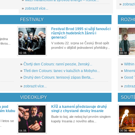
»
zobrazit
»
zobrazit více...
FESTIVALY
ROZH
Festival Brod 1995 si užijí fanoušci
různých hudebních žánrů i
generací
 jedna
V sobotu 22. srpna se Český Brod opět
livou...
promění v dějiště jednodenní přehlídky...
02.08.
04.08.
»
Čtvrtý den Colours: ranní peozie, ženský...
»
Within
»
Třetí den Colours: tanec v kalužích a Mobyho...
»
Mnemic
»
Druhý den Colours: tenisový zápas Berta,...
»
Good T
»
zobrazit více...
»
zobrazi
VIDEOKLIPY
SOUT
a pod
Kříž a kamení představuje druhý
ním klubu
singl z chystané desky Insanie
Bude to boj, ale neboj byl prvním singlem
I letos se
kapely Insania z nového alba...
..
04.08.
06.08.