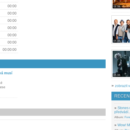
00:00
06.08.
00:00
00:00
00:00
00:00
05.08.
00:00
00:00:00
vá musí
05.08.
ké
»
zobrazit v
nese
RECEN
»
Stones 
předvádí..
Album:
For
»
Wow! M