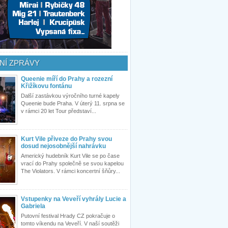
NÍ ZPRÁVY
Queenie míří do Prahy a rozezní
Křižíkovu fontánu
Další zastávkou výročního turné kapely
Queenie bude Praha. V úterý 11. srpna se
v rámci 20 let Tour představí...
Kurt Vile přiveze do Prahy svou
dosud nejosobnější nahrávku
Americký hudebník Kurt Vile se po čase
vrací do Prahy společně se svou kapelou
The Violators. V rámci koncertní šňůry...
Vstupenky na Veveří vyhrály Lucie a
Gabriela
Putovní festival Hrady CZ pokračuje o
tomto víkendu na Veveří. V naší soutěži