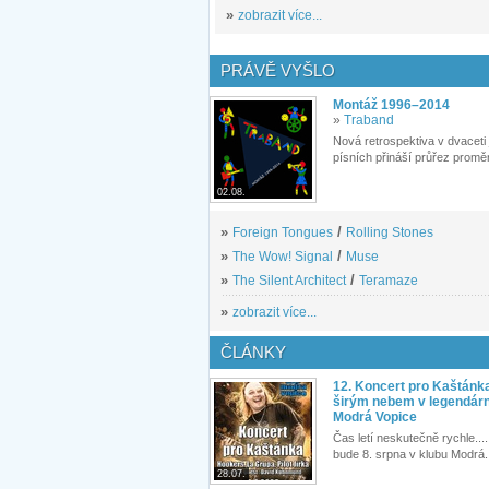
»
zobrazit více...
PRÁVĚ VYŠLO
Montáž 1996–2014
»
Traband
Nová retrospektiva v dvaceti
písních přináší průřez proměn
02.08.
»
Foreign Tongues
/
Rolling Stones
»
The Wow! Signal
/
Muse
»
The Silent Architect
/
Teramaze
»
zobrazit více...
ČLÁNKY
12. Koncert pro Kaštánk
širým nebem v legendár
Modrá Vopice
Čas letí neskutečně rychle.... 
bude 8. srpna v klubu Modrá.
28.07.