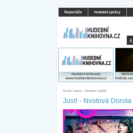
Reportáže
Hudební zprávy
A
Hudební knihovna
REPORT
www.hudebniknihovna.cz
hvězdy zaz
Úvodní strana
|
Hudební rejstřík
Just! - Nvotová Dorota