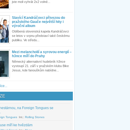
jste moli vyhrát 2x2 volné...
Slavící Kandráčovci přivezou do
pražského Gauče největší hity i
výroční album
Oblíbená slovenská kapela Kandráčovci
se letos v srpnu představí také českému
publiku. Ve středu...
Mezi melancholií a syrovou energií –
h3nce míří do Prahy
Německý alternativní hudebník h3nce
vystoupí 21. září v pražském klubu Bike
Jesus, kde fanouškům nabídne...
íce...
ZE
nestárnou, na Foreign Tongues se
.
eign Tongues
Int.:
Rolling Stones
use míří ke hvězdám