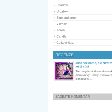
Shadow
U babky
Blue and green
V kresle
Koren
Candle
Celkový čas:
RECENZE
Just nezklame, ale Nvoto
ještě růst
Třetí regulérní album slovens
písničkářky Doroty Nvotové 
jednoduchý,...
ZADEJTE KOMENTÁŘ