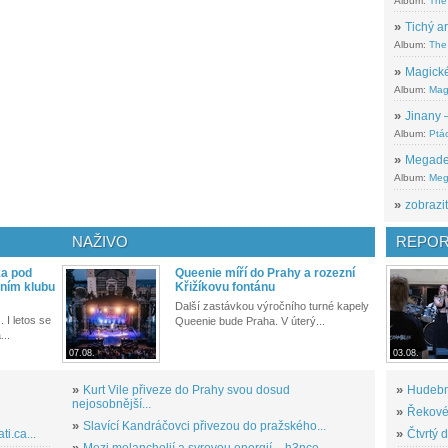
Album:
The
»
Tichý ar
Album:
The 
»
Magické
Album:
Mag
»
Jinany –
Album:
Ptác
»
Megadeth
Album:
Meg
»
zobrazit
NAŽIVO
REPOR
ka pod
Queenie míří do Prahy a rozezní
ním klubu
Křižíkovu fontánu
Další zastávkou výročního turné kapely
. I letos se
Queenie bude Praha. V úterý...
...
07.08.
03.08.
»
Kurt Vile přiveze do Prahy svou dosud
»
Hudební
nejosobnější...
»
Řekové 
»
Slavící Kandráčovci přivezou do pražského...
i.ca...
»
Čtvrtý 
»
Mezi melancholií a syrovou energií – h3nce...