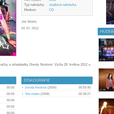
Typ nahrávky:
studiová nahrávka
Medium:
CD
Joe Stramr,
04. 07. 2012
HUDEB
07.08.
vačky a skladatelky Doroty Nvotové. Vyšla 28. května 2012 u
DISKOGRAFIE
00:00
Dorota Nvotová
(2004)
00:55:40
07.08.
00:00
Sila vzlyku
(2008)
00:38:27
00:00
00:00
00:00