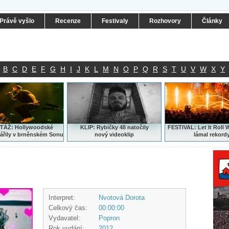
Právě vyšlo
Recenze
Festivaly
Rozhovory
Články
B
C
D
E
F
G
H
I
J
K
L
M
N
O
P
Q
R
S
T
U
V
W
X
Y
ÁŽ: Hollywoodské
KLIP: Rybičky 48 natočily
FESTIVAL:
Let It Roll 
ářily v brněnském Sonu
nový
videoklip
lámal rekord
Interpret:
Nvotová Dorota
Celkový čas:
00:00:00
Vydavatel:
Popron
Rok vydání:
2012