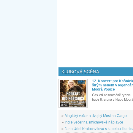
KLUBOVÁ SCÉNA
12. Koncert pro Kaštán
širým nebem v legendár
Modrá Vopice
Čas letí neskutečně rychle...
bude 8. srpna v klubu Modrá
28.07.
»
Magický večer a dvojitý křest na Cargo...
»
Indie večer na smíchovské náplavce
»
Jana Uriel Kratochvílová s kapelou Illuminat